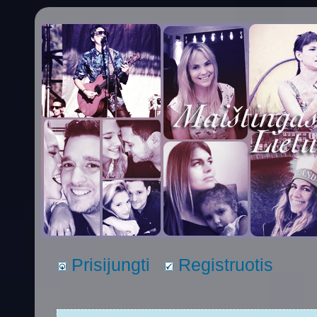
Prisijungti
Registruotis