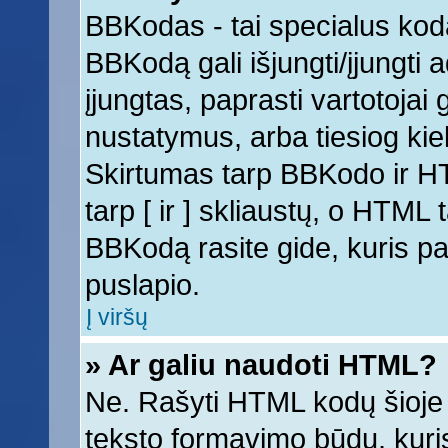
BBKodas - tai specialus kod
BBKodą gali išjungti/įjungti
įjungtas, paprasti vartotojai ga
nustatymus, arba tiesiog k
Skirtumas tarp BBKodo ir 
tarp [ ir ] skliaustų, o HTML
BBKodą rasite gide, kuris 
puslapio.
Į viršų
» Ar galiu naudoti HTML?
Ne. Rašyti HTML kodų šioje 
teksto formavimo būdų, kur