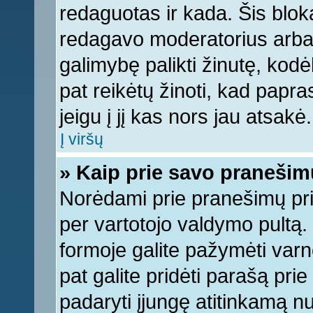
redaguotas ir kada. Šis bl
redagavo moderatorius arba a
galimybę palikti žinutę, kod
pat reikėtų žinoti, kad papras
jeigu į jį kas nors jau atsakė.
Į viršų
» Kaip prie savo pranešim
Norėdami prie pranešimų pridė
per vartotojo valdymo pultą.
formoje galite pažymėti varn
pat galite pridėti parašą pri
padaryti įjungę atitinkamą n