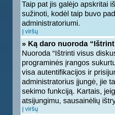
Taip pat jis galėjo apskritai i
sužinoti, kodėl taip buvo pad
administratoriumi.
Į viršų
» Ką daro nuoroda “Ištrint
Nuoroda “Ištrinti visus disku
programinės įrangos sukurt
visa autentifikacijos ir prisi
administratorius įjungė, jie 
sekimo funkciją. Kartais, jei
atsijungimu, sausainėlių ištr
Į viršų