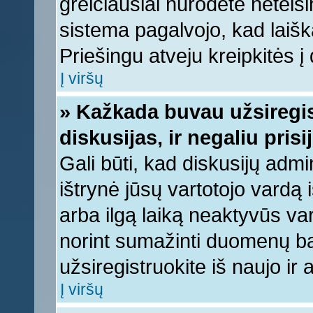
greičiausiai nurodėte neteis
sistema pagalvojo, kad laišk
Priešingu atveju kreipkitės į 
Į viršų
» Kažkada buvau užsiregist
diskusijas, ir negaliu prisi
Gali būti, kad diskusijų admi
ištrynė jūsų vartotojo vardą
arba ilgą laiką neaktyvūs var
norint sumažinti duomenų baz
užsiregistruokite iš naujo ir
Į viršų