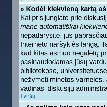
» Kodėl kiekvieną kartą aš 
Kai prisijungiate prie diskus
mane automatiškai kiekvien
nepadarysite, jus paprasčiau
Interneto naršyklės langą. 
kad kitas asmuo negalėtų pri
pasinaudodamas jūsų vardu, 
bibliotekose, universitetuose
nežymėti minėtos varneles.
vadinasi diskusijų administra
Į viršų