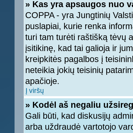
» Kas yra apsaugos nuo v
COPPA - yra Jungtinių Valstij
puslapiai, kurie renka infor
turi tam turėti raštišką tėvų
įsitikinę, kad tai galioja ir 
kreipkitės pagalbos į teisin
neteikia jokių teisinių patari
apačioje.
Į viršų
» Kodėl aš negaliu užsireg
Gali būti, kad diskusijų adm
arba uždraudė vartotojo vard