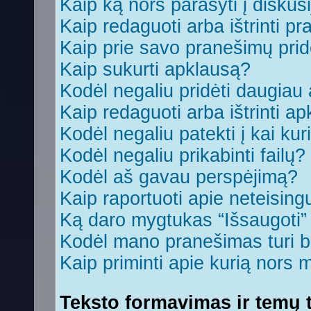
Kaip ką nors parašyti į diskus
Kaip redaguoti arba ištrinti p
Kaip prie savo pranešimų prid
Kaip sukurti apklausą?
Kodėl negaliu pridėti daugia
Kaip redaguoti arba ištrinti a
Kodėl negaliu patekti į kai ku
Kodėl negaliu prikabinti failų?
Kodėl aš gavau perspėjimą?
Kaip raportuoti apie neteisin
Ką daro mygtukas “Išsaugoti
Kodėl mano pranešimas turi bū
Kaip priminti apie kurią nors
Teksto formavimas ir temų t