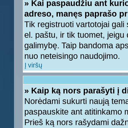
» Kai paspaudžiu ant kurio
adreso, manęs paprašo pri
Tik registruoti vartotojai ga
el. paštu, ir tik tuomet, jeig
galimybę. Taip bandoma apsa
nuo neteisingo naudojimo.
Į viršų
» Kaip ką nors parašyti į 
Norėdami sukurti naują tem
paspauskite ant atitinkamo
Prieš ką nors rašydami dažnia