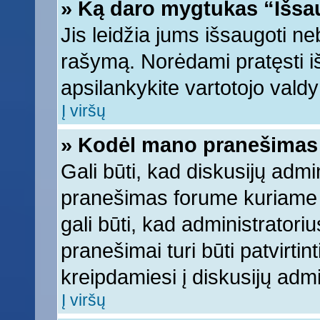
» Ką daro mygtukas “Išsa
Jis leidžia jums išsaugoti ne
rašymą. Norėdami pratęsti 
apsilankykite vartotojo vald
Į viršų
» Kodėl mano pranešimas t
Gali būti, kad diskusijų adm
pranešimas forume kuriame ra
gali būti, kad administratori
pranešimai turi būti patvirti
kreipdamiesi į diskusijų admi
Į viršų