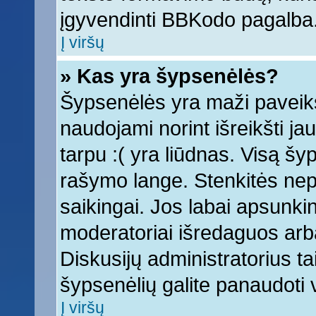
įgyvendinti BBKodo pagalba
Į viršų
» Kas yra šypsenėlės?
Šypsenėlės yra maži paveiks
naudojami norint išreikšti ja
tarpu :( yra liūdnas. Visą š
rašymo lange. Stenkitės nepe
saikingai. Jos labai apsunki
moderatoriai išredaguos arba
Diskusijų administratorius tai
šypsenėlių galite panaudoti
Į viršų