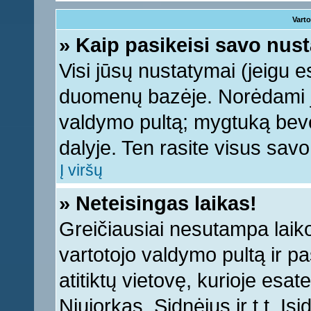
Varto
» Kaip pasikeisi savo nu
Visi jūsų nustatymai (jeigu 
duomenų bazėje. Norėdami ju
valdymo pultą; mygtuką bevei
dalyje. Ten rasite visus sav
Į viršų
» Neteisingas laikas!
Greičiausiai nesutampa laiko 
vartotojo valdymo pultą ir pas
atitiktų vietovę, kurioje esa
Niujorkas, Sidnėjus ir t.t. Įs