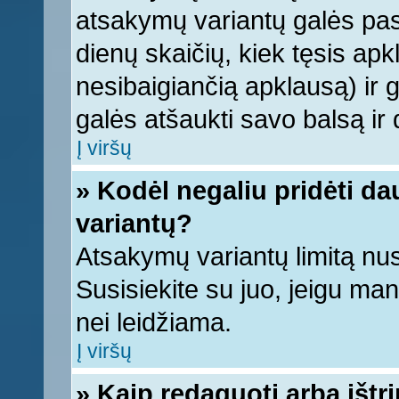
atsakymų variantų galės pasi
dienų skaičių, kiek tęsis apk
nesibaigiančią apklausą) ir ga
galės atšaukti savo balsą ir 
Į viršų
» Kodėl negaliu pridėti d
variantų?
Atsakymų variantų limitą nus
Susisiekite su juo, jeigu ma
nei leidžiama.
Į viršų
» Kaip redaguoti arba ištr