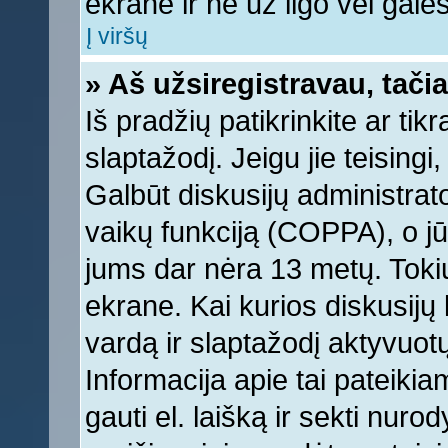
ekrane ir ne už ilgo vėl galėsi
Į viršų
» Aš užsiregistravau, tačia
Iš pradžių patikrinkite ar tikr
slaptažodį. Jeigu jie teisingi,
Galbūt diskusijų administrat
vaikų funkciją (COPPA), o jū
jums dar nėra 13 metų. Tokiu
ekrane. Kai kurios diskusijų 
vardą ir slaptažodį aktyvuotų
Informacija apie tai pateikia
gauti el. laišką ir sekti nur