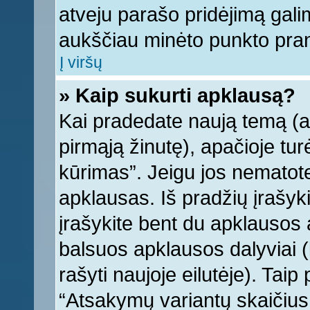
atveju parašo pridėjimą gali
aukščiau minėto punkto pra
Į viršų
» Kaip sukurti apklausą?
Kai pradedate naują temą (
pirmąją žinutę), apačioje tu
kūrimas”. Jeigu jos nematote,
apklausas. Iš pradžių įrašyk
įrašykite bent du apklausos
balsuos apklausos dalyviai (
rašyti naujoje eilutėje). Tai
“Atsakymų variantų skaičius v