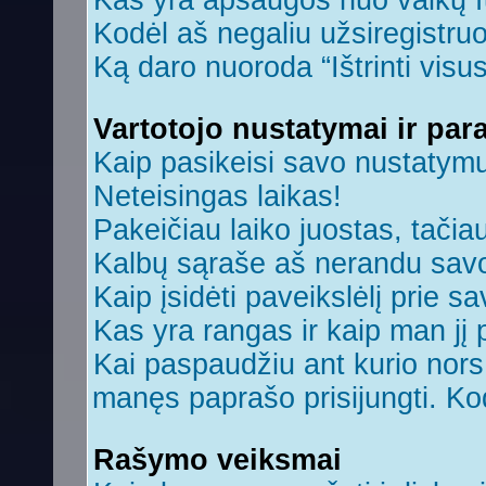
Kas yra apsaugos nuo vaikų 
Kodėl aš negaliu užsiregistruo
Ką daro nuoroda “Ištrinti visu
Vartotojo nustatymai ir par
Kaip pasikeisi savo nustatym
Neteisingas laikas!
Pakeičiau laiko juostas, tačiau
Kalbų sąraše aš nerandu savo
Kaip įsidėti paveikslėlį prie s
Kas yra rangas ir kaip man jį 
Kai paspaudžiu ant kurio nors 
manęs paprašo prisijungti. Ko
Rašymo veiksmai