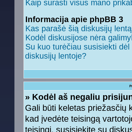
Kaip surasti visus mano prikab
Informacija apie phpBB 3
Kas parašė šią diskusijų lent
Kodėl diskusijose nėra galim
Su kuo turėčiau susisiekti dėl 
diskusijų lentoje?
P
» Kodėl aš negaliu prisiju
Gali būti keletas priežasčių ko
kad įvedėte teisingą vartotojo
teisingi, susisiekite su disku