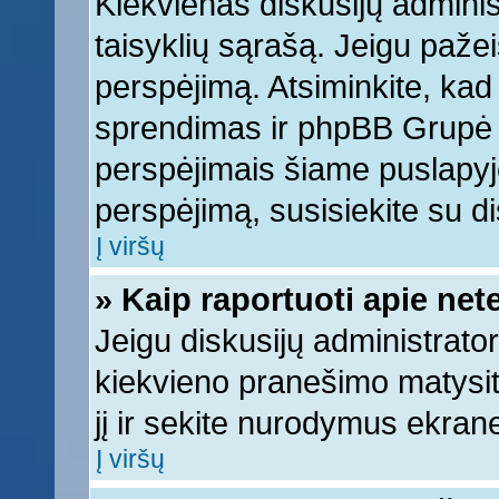
Kiekvienas diskusijų adminis
taisyklių sąrašą. Jeigu pažeis
perspėjimą. Atsiminkite, kad 
sprendimas ir phpBB Grupė 
perspėjimais šiame puslapyje
perspėjimą, susisiekite su di
Į viršų
» Kaip raportuoti apie ne
Jeigu diskusijų administrator
kiekvieno pranešimo matysi
jį ir sekite nurodymus ekran
Į viršų