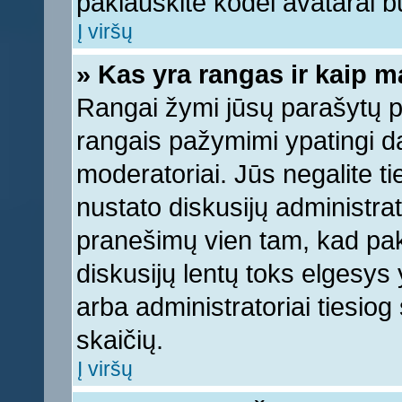
paklauskite kodėl avatarai bu
Į viršų
» Kas yra rangas ir kaip ma
Rangai žymi jūsų parašytų pr
rangais pažymimi ypatingi dal
moderatoriai. Jūs negalite ti
nustato diskusijų administra
pranešimų vien tam, kad pa
diskusijų lentų toks elgesys
arba administratoriai tiesi
skaičių.
Į viršų