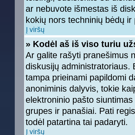
ar nebuvote išmestas iš diskus
kokių nors techninių bėdų ir p
Į viršų
» Kodėl aš iš viso turiu už
Ar galite rašyti pranešimus 
diskusijų administratoriaus. 
tampa prieinami papildomi da
anoniminis dalyvis, tokie kai
elektroninio pašto siuntimas
grupes ir panašiai. Pati regis
todėl patartina tai padaryti.
Į viršų