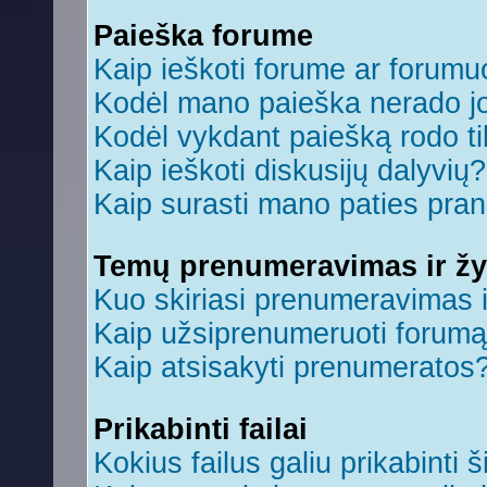
Paieška forume
Kaip ieškoti forume ar forum
Kodėl mano paieška nerado jo
Kodėl vykdant paiešką rodo ti
Kaip ieškoti diskusijų dalyvių?
Kaip surasti mano paties pra
Temų prenumeravimas ir ž
Kuo skiriasi prenumeravimas 
Kaip užsiprenumeruoti forum
Kaip atsisakyti prenumeratos
Prikabinti failai
Kokius failus galiu prikabinti š