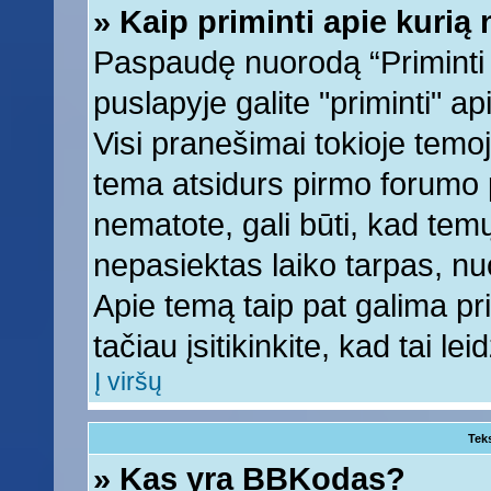
» Kaip priminti apie kuri
Paspaudę nuorodą “Priminti
puslapyje galite "priminti" a
Visi pranešimai tokioje temoj
tema atsidurs pirmo forumo 
nematote, gali būti, kad tem
nepasiektas laiko tarpas, nu
Apie temą taip pat galima prim
tačiau įsitikinkite, kad tai lei
Į viršų
Tek
» Kas yra BBKodas?