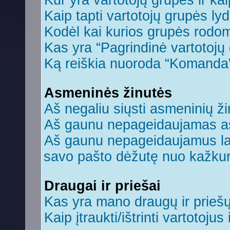
Kur yra vartotojų grupės ir kaip
Kaip tapti vartotojų grupės ly
Kodėl kai kurios grupės rodom
Kas yra “Pagrindinė vartotojų
Ką reiškia nuoroda “Komanda
Asmeninės žinutės
Aš negaliu siųsti asmeninių ži
Aš gaunu nepageidaujamas a
Aš gaunu nepageidaujamus laiš
savo pašto dėžutę nuo kažkuri
Draugai ir priešai
Kas yra mano draugų ir prieš
Kaip įtraukti/ištrinti vartotoju