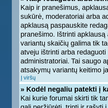
Kaip ir pranešimus, apklausą 
sukūrė, moderatoriai arba ad
apklausą paspauskite redag
pranešimo. Ištrinti apklausą
variantų skaičių galima tik 
atveju ištrinti arba redaguot
administratoriai. Tai saugo
atsakymų variantų keitimo ja
Į viršų
» Kodėl negaliu patekti į 
Kai kurie forumai skirti tik 
gali peržiūrėti, trinti ir raš