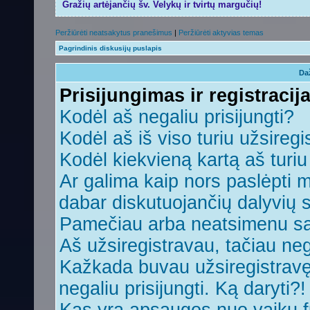
Gražių artėjančių šv. Velykų ir tvirtų margučių!
Peržiūrėti neatsakytus pranešimus
|
Peržiūrėti aktyvias temas
Pagrindinis diskusijų puslapis
Da
Prisijungimas ir registracij
Kodėl aš negaliu prisijungti?
Kodėl aš iš viso turiu užsiregi
Kodėl kiekvieną kartą aš turiu 
Ar galima kaip nors paslėpti 
dabar diskutuojančių dalyvių 
Pamečiau arba neatsimenu sa
Aš užsiregistravau, tačiau nega
Kažkada buvau užsiregistravęs,
negaliu prisijungti. Ką daryti?!