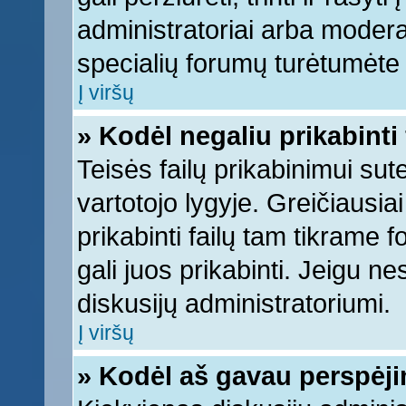
administratoriai arba moderato
specialių forumų turėtumėte k
Į viršų
» Kodėl negaliu prikabinti 
Teisės failų prikabinimui su
vartotojo lygyje. Greičiausia
prikabinti failų tam tikrame 
gali juos prikabinti. Jeigu ne
diskusijų administratoriumi.
Į viršų
» Kodėl aš gavau perspėj