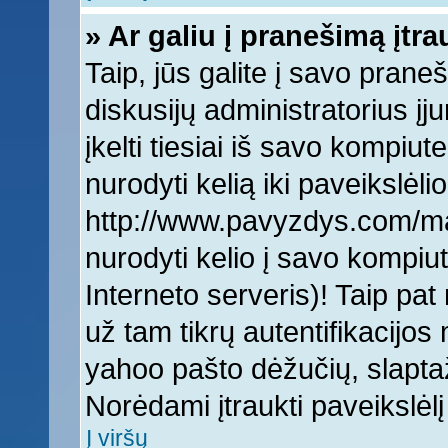
» Ar galiu į pranešimą įtra
Taip, jūs galite į savo praneš
diskusijų administratorius įj
įkelti tiesiai iš savo kompiut
nurodyti kelią iki paveikslėlio
http://www.pavyzdys.com/man
nurodyti kelio į savo kompiute
Interneto serveris)! Taip pat 
už tam tikrų autentifikacijo
yahoo pašto dėžučių, slaptaž
Norėdami įtraukti paveikslė
Į viršų