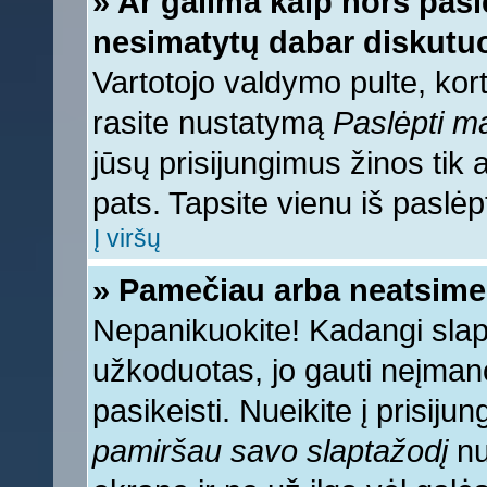
» Ar galima kaip nors pasl
nesimatytų dabar diskutuo
Vartotojo valdymo pulte, kort
rasite nustatymą
Paslėpti 
jūsų prisijungimus žinos tik a
pats. Tapsite vienu iš paslėp
Į viršų
» Pamečiau arba neatsime
Nepanikuokite! Kadangi sla
užkoduotas, jo gauti neįmano
pasikeisti. Nueikite į prisij
pamiršau savo slaptažodį
nu