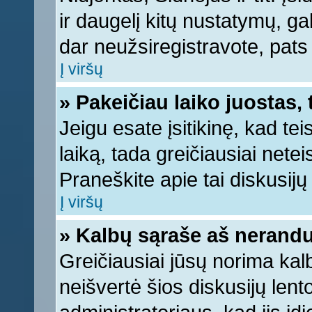
ir daugelį kitų nustatymų, gali
dar neužsiregistravote, pats
Į viršų
» Pakeičiau laiko juostas, 
Jeigu esate įsitikinę, kad tei
laiką, tada greičiausiai nete
Praneškite apie tai diskusijų 
Į viršų
» Kalbų sąraše aš nerandu
Greičiausiai jūsų norima kal
neišvertė šios diskusijų lent