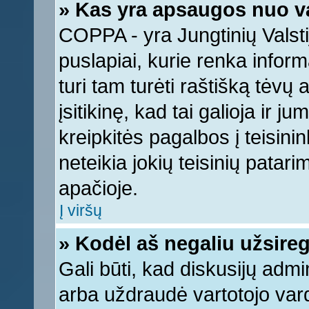
» Kas yra apsaugos nuo v
COPPA - yra Jungtinių Valstij
puslapiai, kurie renka infor
turi tam turėti raštišką tėvų
įsitikinę, kad tai galioja ir 
kreipkitės pagalbos į teisin
neteikia jokių teisinių patari
apačioje.
Į viršų
» Kodėl aš negaliu užsireg
Gali būti, kad diskusijų adm
arba uždraudė vartotojo vard