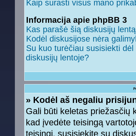
Kaip surasti visus mano prikab
Informacija apie phpBB 3
Kas parašė šią diskusijų lent
Kodėl diskusijose nėra galim
Su kuo turėčiau susisiekti dėl 
diskusijų lentoje?
P
» Kodėl aš negaliu prisiju
Gali būti keletas priežasčių ko
kad įvedėte teisingą vartotojo
teisingi, susisiekite su disku