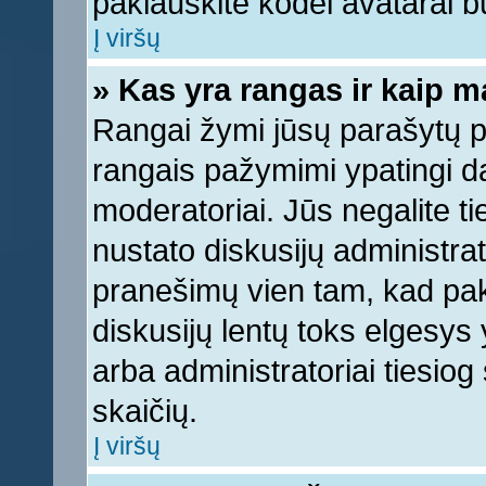
paklauskite kodėl avatarai bu
Į viršų
» Kas yra rangas ir kaip ma
Rangai žymi jūsų parašytų pr
rangais pažymimi ypatingi dal
moderatoriai. Jūs negalite ti
nustato diskusijų administra
pranešimų vien tam, kad pa
diskusijų lentų toks elgesys
arba administratoriai tiesi
skaičių.
Į viršų