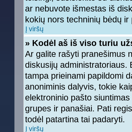
ar nebuvote išmestas iš diskus
kokių nors techninių bėdų ir p
Į viršų
» Kodėl aš iš viso turiu už
Ar galite rašyti pranešimus 
diskusijų administratoriaus. 
tampa prieinami papildomi da
anoniminis dalyvis, tokie kai
elektroninio pašto siuntimas
grupes ir panašiai. Pati regis
todėl patartina tai padaryti.
Į viršų