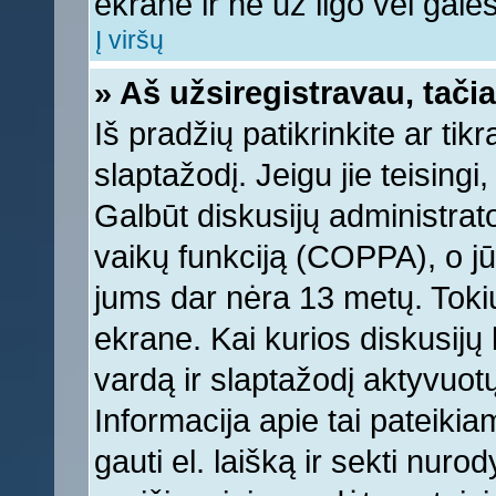
ekrane ir ne už ilgo vėl galėsi
Į viršų
» Aš užsiregistravau, tačia
Iš pradžių patikrinkite ar tikr
slaptažodį. Jeigu jie teisingi,
Galbūt diskusijų administrat
vaikų funkciją (COPPA), o jū
jums dar nėra 13 metų. Tokiu
ekrane. Kai kurios diskusijų 
vardą ir slaptažodį aktyvuotų
Informacija apie tai pateikia
gauti el. laišką ir sekti nur