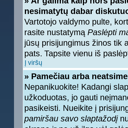
» Ar galima kaip nors pasl
nesimatytų dabar diskutuo
Vartotojo valdymo pulte, kort
rasite nustatymą
Paslėpti 
jūsų prisijungimus žinos tik a
pats. Tapsite vienu iš paslėp
Į viršų
» Pamečiau arba neatsime
Nepanikuokite! Kadangi sla
užkoduotas, jo gauti neįmano
pasikeisti. Nueikite į prisij
pamiršau savo slaptažodį
nu