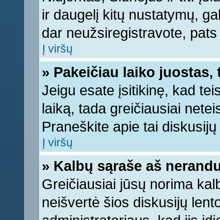
ir daugelį kitų nustatymų, gali
dar neužsiregistravote, pats
Į viršų
» Pakeičiau laiko juostas, 
Jeigu esate įsitikinę, kad tei
laiką, tada greičiausiai nete
Praneškite apie tai diskusijų 
Į viršų
» Kalbų sąraše aš nerandu
Greičiausiai jūsų norima kal
neišvertė šios diskusijų lent