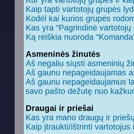
Kur yra vartotojų grupės ir kaip
Kaip tapti vartotojų grupės ly
Kodėl kai kurios grupės rodom
Kas yra “Pagrindinė vartotojų
Ką reiškia nuoroda “Komanda
Asmeninės žinutės
Aš negaliu siųsti asmeninių ži
Aš gaunu nepageidaujamas a
Aš gaunu nepageidaujamus laiš
savo pašto dėžutę nuo kažkuri
Draugai ir priešai
Kas yra mano draugų ir prieš
Kaip įtraukti/ištrinti vartotoju