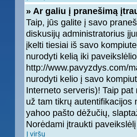
» Ar galiu į pranešimą įtra
Taip, jūs galite į savo praneš
diskusijų administratorius įj
įkelti tiesiai iš savo kompiut
nurodyti kelią iki paveikslėlio
http://www.pavyzdys.com/man
nurodyti kelio į savo kompiute
Interneto serveris)! Taip pat 
už tam tikrų autentifikacijo
yahoo pašto dėžučių, slaptaž
Norėdami įtraukti paveikslė
Į viršų