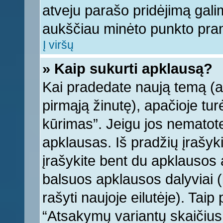
atveju parašo pridėjimą gali
aukščiau minėto punkto pra
Į viršų
» Kaip sukurti apklausą?
Kai pradedate naują temą (
pirmąją žinutę), apačioje tu
kūrimas”. Jeigu jos nematote,
apklausas. Iš pradžių įrašyk
įrašykite bent du apklausos
balsuos apklausos dalyviai (
rašyti naujoje eilutėje). Tai
“Atsakymų variantų skaičius v