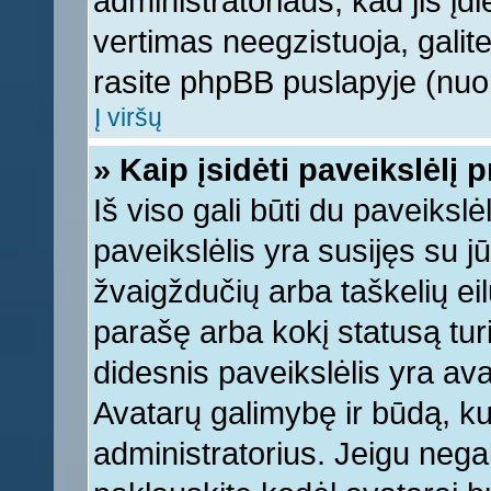
administratoriaus, kad jis įd
vertimas neegzistuoja, galite
rasite phpBB puslapyje (nuor
Į viršų
» Kaip įsidėti paveikslėlį 
Iš viso gali būti du paveikslė
paveikslėlis yra susijęs su j
žvaigždučių arba taškelių eil
parašę arba kokį statusą turi
didesnis paveikslėlis yra ava
Avatarų galimybę ir būdą, kur
administratorius. Jeigu negali