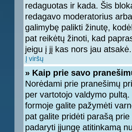
redaguotas ir kada. Šis bl
redagavo moderatorius arba a
galimybę palikti žinutę, kod
pat reikėtų žinoti, kad papras
jeigu į jį kas nors jau atsakė.
Į viršų
» Kaip prie savo pranešim
Norėdami prie pranešimų pridė
per vartotojo valdymo pultą.
formoje galite pažymėti varn
pat galite pridėti parašą pri
padaryti įjungę atitinkamą n