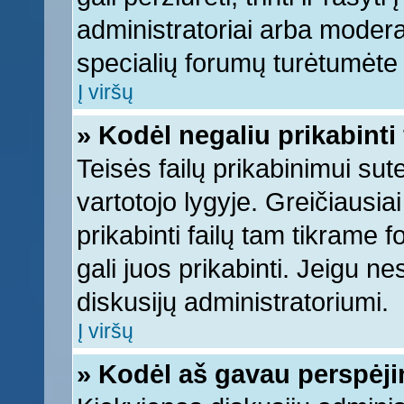
administratoriai arba moderato
specialių forumų turėtumėte k
Į viršų
» Kodėl negaliu prikabinti 
Teisės failų prikabinimui su
vartotojo lygyje. Greičiausia
prikabinti failų tam tikrame 
gali juos prikabinti. Jeigu ne
diskusijų administratoriumi.
Į viršų
» Kodėl aš gavau perspėj