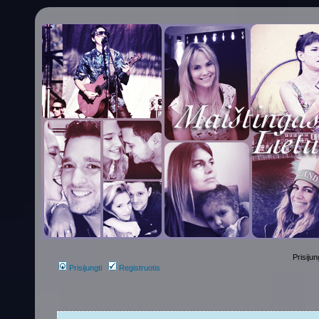
Prisijun
Prisijungti
Registruotis