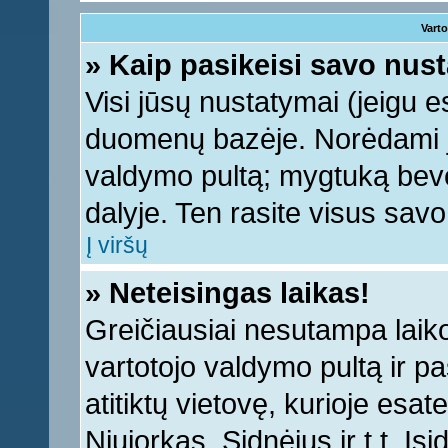
Varto
» Kaip pasikeisi savo nu
Visi jūsų nustatymai (jeigu 
duomenų bazėje. Norėdami ju
valdymo pultą; mygtuką bevei
dalyje. Ten rasite visus sav
Į viršų
» Neteisingas laikas!
Greičiausiai nesutampa laiko 
vartotojo valdymo pultą ir pas
atitiktų vietovę, kurioje esa
Niujorkas, Sidnėjus ir t.t. Įs