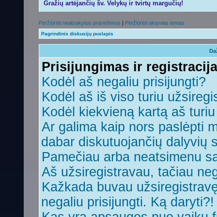
Gražių artėjančių šv. Velykų ir tvirtų margučių!
Peržiūrėti neatsakytus pranešimus
|
Peržiūrėti aktyvias temas
Pagrindinis diskusijų puslapis
Da
Prisijungimas ir registracij
Kodėl aš negaliu prisijungti?
Kodėl aš iš viso turiu užsiregi
Kodėl kiekvieną kartą aš turiu 
Ar galima kaip nors paslėpti 
dabar diskutuojančių dalyvių 
Pamečiau arba neatsimenu sa
Aš užsiregistravau, tačiau nega
Kažkada buvau užsiregistravęs,
negaliu prisijungti. Ką daryti?!