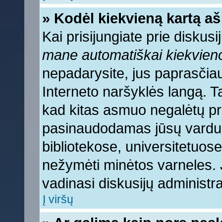
» Kodėl kiekvieną kartą aš 
Kai prisijungiate prie diskus
mane automatiškai kiekvien
nepadarysite, jus paprasčiau
Interneto naršyklės langą. 
kad kitas asmuo negalėtų pri
pasinaudodamas jūsų vardu, 
bibliotekose, universitetuose
nežymėti minėtos varneles.
vadinasi diskusijų administra
Į viršų