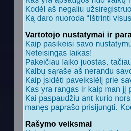
Kas yra apsaugos nuo vaikų 
Kodėl aš negaliu užsiregistruo
Ką daro nuoroda “Ištrinti visu
Vartotojo nustatymai ir par
Kaip pasikeisi savo nustatym
Neteisingas laikas!
Pakeičiau laiko juostas, tačiau
Kalbų sąraše aš nerandu savo
Kaip įsidėti paveikslėlį prie s
Kas yra rangas ir kaip man jį 
Kai paspaudžiu ant kurio nors 
manęs paprašo prisijungti. Ko
Rašymo veiksmai