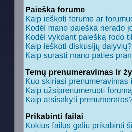
Paieška forume
Kaip ieškoti forume ar forum
Kodėl mano paieška nerado jo
Kodėl vykdant paiešką rodo ti
Kaip ieškoti diskusijų dalyvių?
Kaip surasti mano paties pra
Temų prenumeravimas ir ž
Kuo skiriasi prenumeravimas 
Kaip užsiprenumeruoti forum
Kaip atsisakyti prenumeratos
Prikabinti failai
Kokius failus galiu prikabinti š