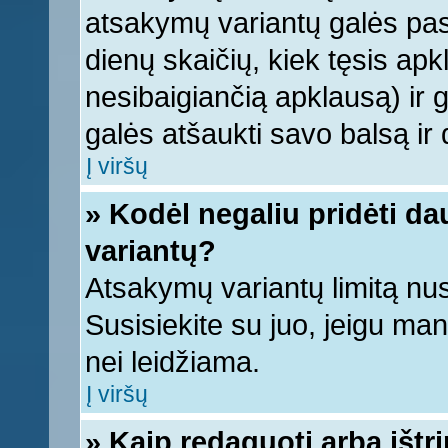
atsakymų variantų galės pasi
dienų skaičių, kiek tęsis apk
nesibaigiančią apklausą) ir ga
galės atšaukti savo balsą ir 
Į viršų
» Kodėl negaliu pridėti d
variantų?
Atsakymų variantų limitą nus
Susisiekite su juo, jeigu ma
nei leidžiama.
Į viršų
» Kaip redaguoti arba ištr