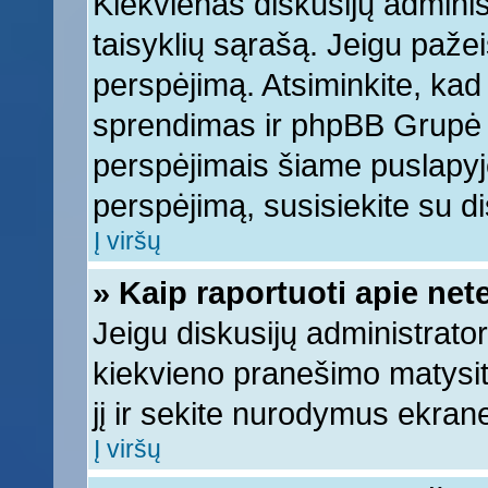
Kiekvienas diskusijų adminis
taisyklių sąrašą. Jeigu pažeis
perspėjimą. Atsiminkite, kad 
sprendimas ir phpBB Grupė 
perspėjimais šiame puslapyje
perspėjimą, susisiekite su di
Į viršų
» Kaip raportuoti apie ne
Jeigu diskusijų administrator
kiekvieno pranešimo matysi
jį ir sekite nurodymus ekran
Į viršų