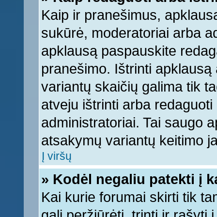
Kaip ir pranešimus, apklausą 
sukūrė, moderatoriai arba ad
apklausą paspauskite redag
pranešimo. Ištrinti apklausą
variantų skaičių galima tik 
atveju ištrinti arba redaguot
administratoriai. Tai saugo
atsakymų variantų keitimo ja
Į viršų
» Kodėl negaliu patekti į 
Kai kurie forumai skirti tik 
gali peržiūrėti, trinti ir raš