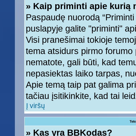
» Kaip priminti apie kuri
Paspaudę nuorodą “Priminti
puslapyje galite "priminti" a
Visi pranešimai tokioje temoj
tema atsidurs pirmo forumo 
nematote, gali būti, kad tem
nepasiektas laiko tarpas, nu
Apie temą taip pat galima prim
tačiau įsitikinkite, kad tai lei
Į viršų
Tek
» Kas yra BBKodas?