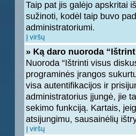
Taip pat jis galėjo apskritai i
sužinoti, kodėl taip buvo pad
administratoriumi.
Į viršų
» Ką daro nuoroda “Ištrint
Nuoroda “Ištrinti visus disku
programinės įrangos sukurt
visa autentifikacijos ir prisi
administratorius įjungė, jie 
sekimo funkciją. Kartais, jei
atsijungimu, sausainėlių ištr
Į viršų