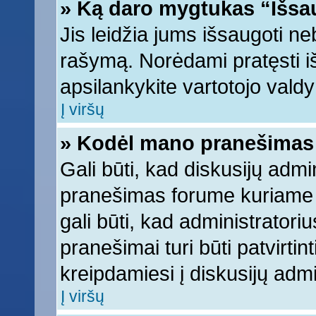
» Ką daro mygtukas “Išsa
Jis leidžia jums išsaugoti ne
rašymą. Norėdami pratęsti 
apsilankykite vartotojo vald
Į viršų
» Kodėl mano pranešimas t
Gali būti, kad diskusijų adm
pranešimas forume kuriame ra
gali būti, kad administratori
pranešimai turi būti patvirti
kreipdamiesi į diskusijų admi
Į viršų