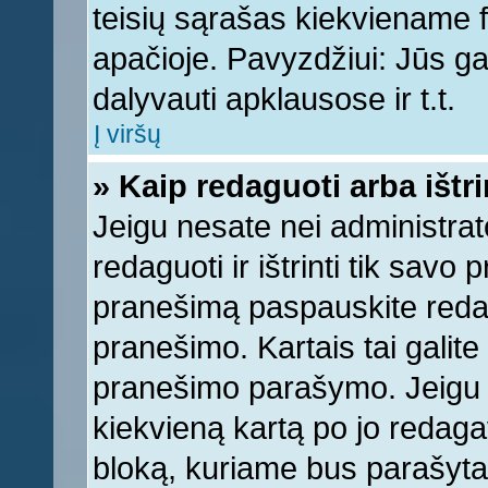
teisių sąrašas kiekviename 
apačioje. Pavyzdžiui: Jūs gal
dalyvauti apklausose ir t.t.
Į viršų
» Kaip redaguoti arba ištr
Jeigu nesate nei administrato
redaguoti ir ištrinti tik sav
pranešimą paspauskite reda
pranešimo. Kartais tai galite 
pranešimo parašymo. Jeigu k
kiekvieną kartą po jo redaga
bloką, kuriame bus parašyta