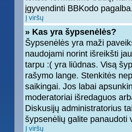
įgyvendinti BBKodo pagalba
Į viršų
» Kas yra šypsenėlės?
Šypsenėlės yra maži paveiks
naudojami norint išreikšti ja
tarpu :( yra liūdnas. Visą š
rašymo lange. Stenkitės nepe
saikingai. Jos labai apsunki
moderatoriai išredaguos arba
Diskusijų administratorius tai
šypsenėlių galite panaudoti
Į viršų