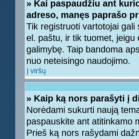
» Kai paspaudžiu ant kurio
adreso, manęs paprašo pri
Tik registruoti vartotojai ga
el. paštu, ir tik tuomet, jeig
galimybę. Taip bandoma apsa
nuo neteisingo naudojimo.
Į viršų
» Kaip ką nors parašyti į 
Norėdami sukurti naują tem
paspauskite ant atitinkamo
Prieš ką nors rašydami dažnia