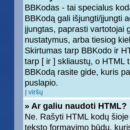
BBKodas - tai specialus kod
BBKodą gali išjungti/įjungti
įjungtas, paprasti vartotojai ga
nustatymus, arba tiesiog k
Skirtumas tarp BBKodo ir 
tarp [ ir ] skliaustų, o HTML
BBKodą rasite gide, kuris 
puslapio.
Į viršų
» Ar galiu naudoti HTML?
Ne. Rašyti HTML kodų šioje 
teksto formavimo būdų, kur