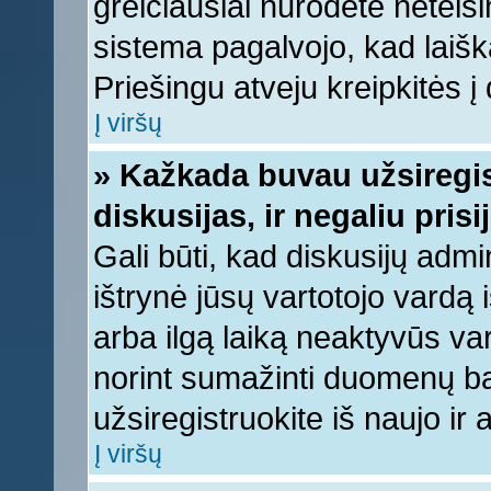
greičiausiai nurodėte neteis
sistema pagalvojo, kad laišk
Priešingu atveju kreipkitės į 
Į viršų
» Kažkada buvau užsiregist
diskusijas, ir negaliu prisi
Gali būti, kad diskusijų admi
ištrynė jūsų vartotojo vardą
arba ilgą laiką neaktyvūs var
norint sumažinti duomenų baz
užsiregistruokite iš naujo ir
Į viršų