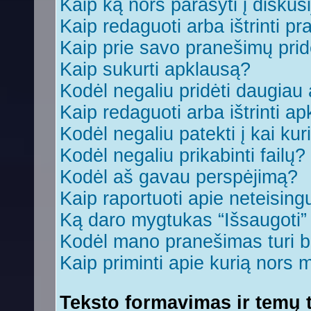
Kaip ką nors parašyti į diskus
Kaip redaguoti arba ištrinti p
Kaip prie savo pranešimų prid
Kaip sukurti apklausą?
Kodėl negaliu pridėti daugia
Kaip redaguoti arba ištrinti a
Kodėl negaliu patekti į kai ku
Kodėl negaliu prikabinti failų?
Kodėl aš gavau perspėjimą?
Kaip raportuoti apie neteisin
Ką daro mygtukas “Išsaugoti
Kodėl mano pranešimas turi bū
Kaip priminti apie kurią nors
Teksto formavimas ir temų t