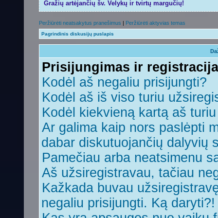
Gražių artėjančių šv. Velykų ir tvirtų margučių!
Peržiūrėti neatsakytus pranešimus
|
Peržiūrėti aktyvias temas
Pagrindinis diskusijų puslapis
Da
Prisijungimas ir registracij
Kodėl aš negaliu prisijungti?
Kodėl aš iš viso turiu užsiregi
Kodėl kiekvieną kartą aš turiu 
Ar galima kaip nors paslėpti 
dabar diskutuojančių dalyvių 
Pamečiau arba neatsimenu sa
Aš užsiregistravau, tačiau nega
Kažkada buvau užsiregistravęs,
negaliu prisijungti. Ką daryti?!