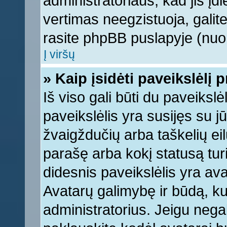
administratoriaus, kad jis įd
vertimas neegzistuoja, galite
rasite phpBB puslapyje (nuor
Į viršų
» Kaip įsidėti paveikslėlį 
Iš viso gali būti du paveikslė
paveikslėlis yra susijęs su j
žvaigždučių arba taškelių eil
parašę arba kokį statusą turi
didesnis paveikslėlis yra ava
Avatarų galimybę ir būdą, kur
administratorius. Jeigu negali