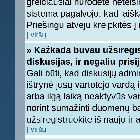
greičiausiai nurodėte neteis
sistema pagalvojo, kad laišk
Priešingu atveju kreipkitės į 
Į viršų
» Kažkada buvau užsiregist
diskusijas, ir negaliu prisi
Gali būti, kad diskusijų admi
ištrynė jūsų vartotojo vardą
arba ilgą laiką neaktyvūs var
norint sumažinti duomenų baz
užsiregistruokite iš naujo ir
Į viršų