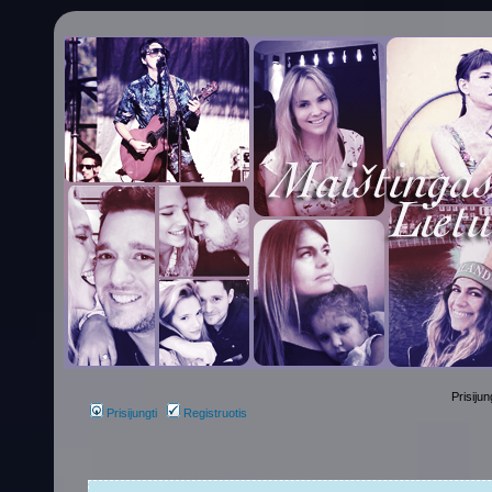
Prisijun
Prisijungti
Registruotis