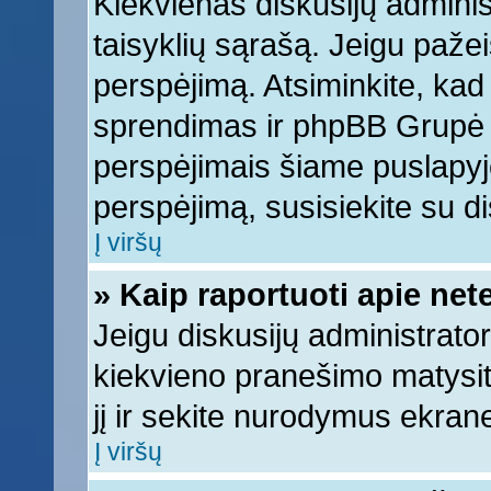
Kiekvienas diskusijų adminis
taisyklių sąrašą. Jeigu pažeis
perspėjimą. Atsiminkite, kad 
sprendimas ir phpBB Grupė 
perspėjimais šiame puslapyje
perspėjimą, susisiekite su di
Į viršų
» Kaip raportuoti apie ne
Jeigu diskusijų administrator
kiekvieno pranešimo matysi
jį ir sekite nurodymus ekran
Į viršų