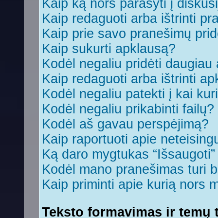
Kaip ką nors parašyti į diskus
Kaip redaguoti arba ištrinti p
Kaip prie savo pranešimų prid
Kaip sukurti apklausą?
Kodėl negaliu pridėti daugia
Kaip redaguoti arba ištrinti a
Kodėl negaliu patekti į kai ku
Kodėl negaliu prikabinti failų?
Kodėl aš gavau perspėjimą?
Kaip raportuoti apie neteisin
Ką daro mygtukas “Išsaugoti
Kodėl mano pranešimas turi bū
Kaip priminti apie kurią nors
Teksto formavimas ir temų t