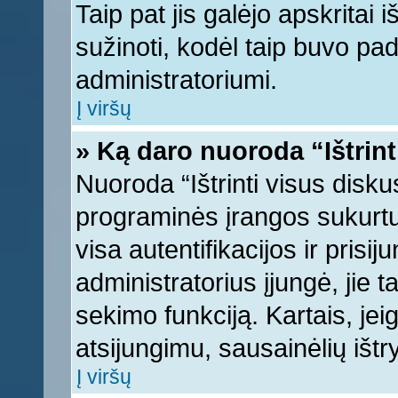
Taip pat jis galėjo apskritai i
sužinoti, kodėl taip buvo pad
administratoriumi.
Į viršų
» Ką daro nuoroda “Ištrint
Nuoroda “Ištrinti visus disku
programinės įrangos sukurt
visa autentifikacijos ir prisi
administratorius įjungė, jie 
sekimo funkciją. Kartais, jei
atsijungimu, sausainėlių ištr
Į viršų