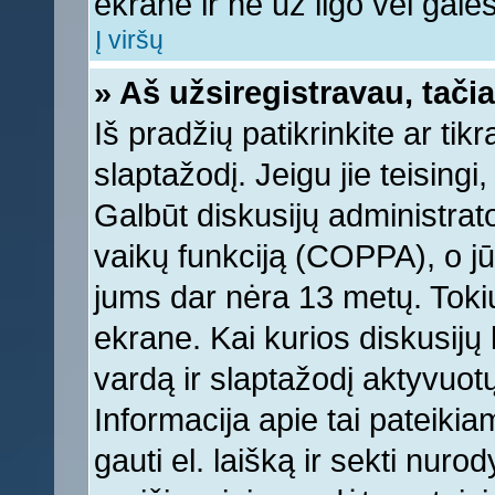
ekrane ir ne už ilgo vėl galėsi
Į viršų
» Aš užsiregistravau, tačia
Iš pradžių patikrinkite ar tikr
slaptažodį. Jeigu jie teisingi,
Galbūt diskusijų administrat
vaikų funkciją (COPPA), o jū
jums dar nėra 13 metų. Tokiu
ekrane. Kai kurios diskusijų 
vardą ir slaptažodį aktyvuotų
Informacija apie tai pateikia
gauti el. laišką ir sekti nur