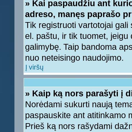
» Kai paspaudžiu ant kurio
adreso, manęs paprašo pri
Tik registruoti vartotojai ga
el. paštu, ir tik tuomet, jeig
galimybę. Taip bandoma apsa
nuo neteisingo naudojimo.
Į viršų
» Kaip ką nors parašyti į 
Norėdami sukurti naują tem
paspauskite ant atitinkamo
Prieš ką nors rašydami dažnia