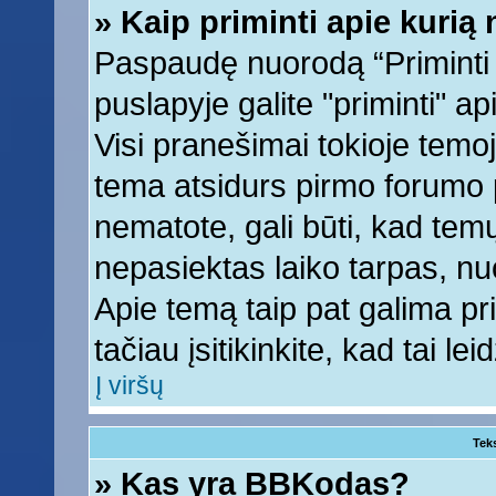
» Kaip priminti apie kuri
Paspaudę nuorodą “Priminti
puslapyje galite "priminti" a
Visi pranešimai tokioje temoj
tema atsidurs pirmo forumo 
nematote, gali būti, kad tem
nepasiektas laiko tarpas, nu
Apie temą taip pat galima prim
tačiau įsitikinkite, kad tai lei
Į viršų
Tek
» Kas yra BBKodas?