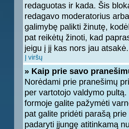
redaguotas ir kada. Šis bl
redagavo moderatorius arba a
galimybę palikti žinutę, kod
pat reikėtų žinoti, kad papras
jeigu į jį kas nors jau atsakė.
Į viršų
» Kaip prie savo pranešim
Norėdami prie pranešimų pridė
per vartotojo valdymo pultą.
formoje galite pažymėti varn
pat galite pridėti parašą pri
padaryti įjungę atitinkamą n