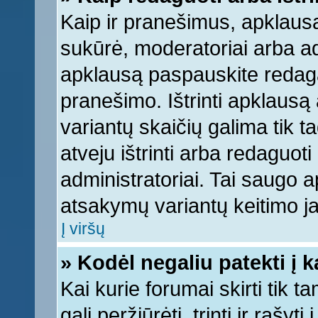
Kaip ir pranešimus, apklausą 
sukūrė, moderatoriai arba ad
apklausą paspauskite redag
pranešimo. Ištrinti apklausą
variantų skaičių galima tik 
atveju ištrinti arba redaguot
administratoriai. Tai saugo
atsakymų variantų keitimo ja
Į viršų
» Kodėl negaliu patekti į 
Kai kurie forumai skirti tik 
gali peržiūrėti, trinti ir raš