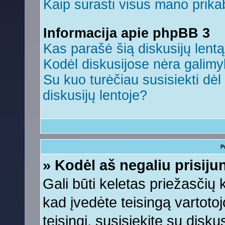
Kaip surasti visus mano prikab
Informacija apie phpBB 3
Kas parašė šią diskusijų lent
Kodėl diskusijose nėra galim
Su kuo turėčiau susisiekti dėl 
diskusijų lentoje?
P
» Kodėl aš negaliu prisiju
Gali būti keletas priežasčių ko
kad įvedėte teisingą vartotojo
teisingi, susisiekite su disku