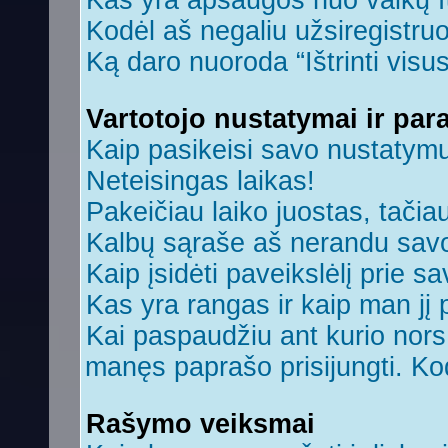
Kas yra apsaugos nuo vaikų 
Kodėl aš negaliu užsiregistruo
Ką daro nuoroda “Ištrinti visu
Vartotojo nustatymai ir par
Kaip pasikeisi savo nustatym
Neteisingas laikas!
Pakeičiau laiko juostas, tačiau
Kalbų sąraše aš nerandu savo
Kaip įsidėti paveikslėlį prie s
Kas yra rangas ir kaip man jį 
Kai paspaudžiu ant kurio nors 
manęs paprašo prisijungti. Ko
Rašymo veiksmai