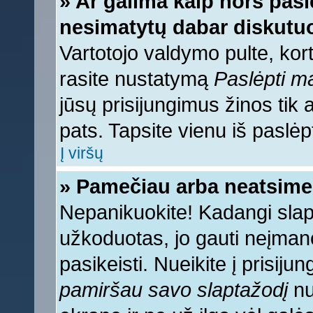
» Ar galima kaip nors pasl
nesimatytų dabar diskutuo
Vartotojo valdymo pulte, kort
rasite nustatymą
Paslėpti 
jūsų prisijungimus žinos tik a
pats. Tapsite vienu iš paslėp
Į viršų
» Pamečiau arba neatsime
Nepanikuokite! Kadangi sla
užkoduotas, jo gauti neįmano
pasikeisti. Nueikite į prisij
pamiršau savo slaptažodį
nu