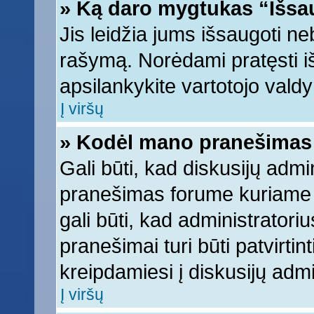
» Ką daro mygtukas “Išsa
Jis leidžia jums išsaugoti ne
rašymą. Norėdami pratęsti 
apsilankykite vartotojo vald
Į viršų
» Kodėl mano pranešimas t
Gali būti, kad diskusijų adm
pranešimas forume kuriame ra
gali būti, kad administratori
pranešimai turi būti patvirti
kreipdamiesi į diskusijų admi
Į viršų