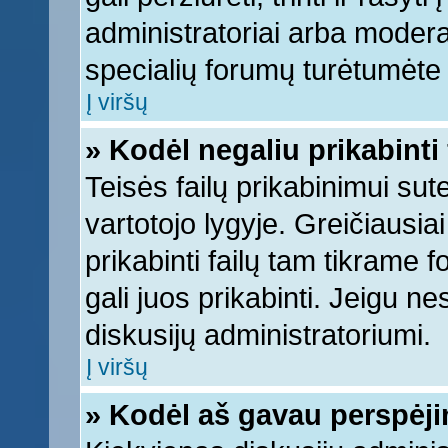
administratoriai arba moderato
specialių forumų turėtumėte k
Į viršų
» Kodėl negaliu prikabinti 
Teisės failų prikabinimui su
vartotojo lygyje. Greičiausia
prikabinti failų tam tikrame 
gali juos prikabinti. Jeigu ne
diskusijų administratoriumi.
Į viršų
» Kodėl aš gavau perspėj