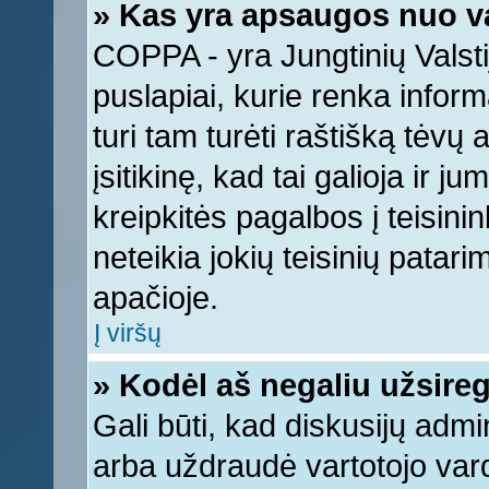
» Kas yra apsaugos nuo v
COPPA - yra Jungtinių Valstij
puslapiai, kurie renka infor
turi tam turėti raštišką tėvų
įsitikinę, kad tai galioja ir 
kreipkitės pagalbos į teisin
neteikia jokių teisinių patari
apačioje.
Į viršų
» Kodėl aš negaliu užsireg
Gali būti, kad diskusijų adm
arba uždraudė vartotojo vard