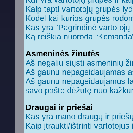
Kur yra vartotojų grupės ir kaip
Kaip tapti vartotojų grupės ly
Kodėl kai kurios grupės rodom
Kas yra “Pagrindinė vartotojų
Ką reiškia nuoroda “Komanda
Asmeninės žinutės
Aš negaliu siųsti asmeninių ži
Aš gaunu nepageidaujamas a
Aš gaunu nepageidaujamus laiš
savo pašto dėžutę nuo kažkuri
Draugai ir priešai
Kas yra mano draugų ir prieš
Kaip įtraukti/ištrinti vartotoju