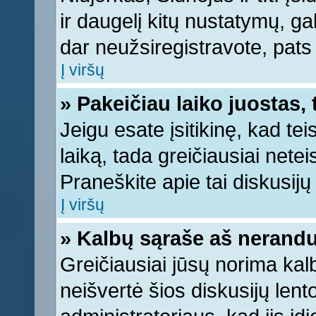
ir daugelį kitų nustatymų, gali
dar neužsiregistravote, pats
Į viršų
» Pakeičiau laiko juostas, 
Jeigu esate įsitikinę, kad tei
laiką, tada greičiausiai nete
Praneškite apie tai diskusijų 
Į viršų
» Kalbų sąraše aš nerandu
Greičiausiai jūsų norima kal
neišvertė šios diskusijų lent