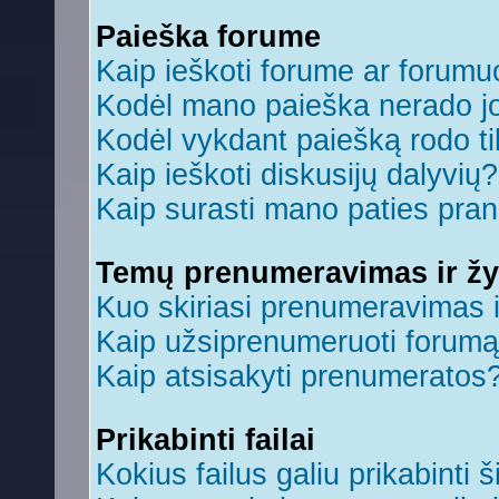
Paieška forume
Kaip ieškoti forume ar forum
Kodėl mano paieška nerado jo
Kodėl vykdant paiešką rodo ti
Kaip ieškoti diskusijų dalyvių?
Kaip surasti mano paties pra
Temų prenumeravimas ir ž
Kuo skiriasi prenumeravimas 
Kaip užsiprenumeruoti forum
Kaip atsisakyti prenumeratos
Prikabinti failai
Kokius failus galiu prikabinti š