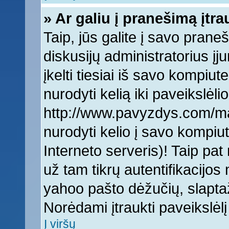
» Ar galiu į pranešimą įtra
Taip, jūs galite į savo praneš
diskusijų administratorius įj
įkelti tiesiai iš savo kompiut
nurodyti kelią iki paveikslėlio
http://www.pavyzdys.com/man
nurodyti kelio į savo kompiute
Interneto serveris)! Taip pat 
už tam tikrų autentifikacijo
yahoo pašto dėžučių, slaptaž
Norėdami įtraukti paveikslė
Į viršų