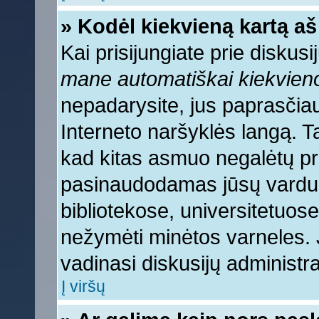
» Kodėl kiekvieną kartą aš 
Kai prisijungiate prie diskus
mane automatiškai kiekvien
nepadarysite, jus paprasčiau
Interneto naršyklės langą. 
kad kitas asmuo negalėtų pri
pasinaudodamas jūsų vardu, 
bibliotekose, universitetuose
nežymėti minėtos varneles.
vadinasi diskusijų administra
Į viršų