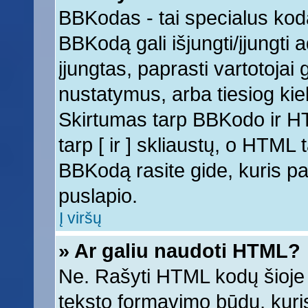
BBKodas - tai specialus kod
BBKodą gali išjungti/įjungti
įjungtas, paprasti vartotojai ga
nustatymus, arba tiesiog k
Skirtumas tarp BBKodo ir 
tarp [ ir ] skliaustų, o HTML
BBKodą rasite gide, kuris 
puslapio.
Į viršų
» Ar galiu naudoti HTML?
Ne. Rašyti HTML kodų šioje 
teksto formavimo būdų, kur