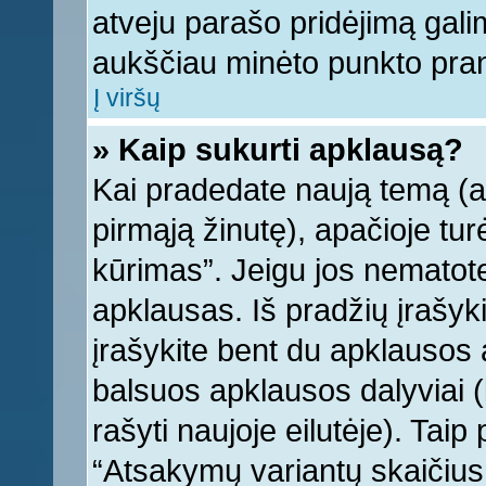
atveju parašo pridėjimą gali
aukščiau minėto punkto pra
Į viršų
» Kaip sukurti apklausą?
Kai pradedate naują temą (
pirmąją žinutę), apačioje tu
kūrimas”. Jeigu jos nematote,
apklausas. Iš pradžių įrašyk
įrašykite bent du apklausos
balsuos apklausos dalyviai (
rašyti naujoje eilutėje). Tai
“Atsakymų variantų skaičius v