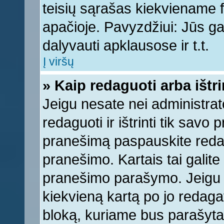
teisių sąrašas kiekviename 
apačioje. Pavyzdžiui: Jūs gal
dalyvauti apklausose ir t.t.
Į viršų
» Kaip redaguoti arba ištr
Jeigu nesate nei administrato
redaguoti ir ištrinti tik sav
pranešimą paspauskite reda
pranešimo. Kartais tai galite 
pranešimo parašymo. Jeigu k
kiekvieną kartą po jo redaga
bloką, kuriame bus parašyta