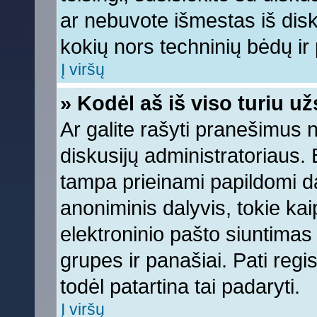
ar nebuvote išmestas iš diskus
kokių nors techninių bėdų ir p
Į viršų
» Kodėl aš iš viso turiu už
Ar galite rašyti pranešimus 
diskusijų administratoriaus. 
tampa prieinami papildomi da
anoniminis dalyvis, tokie kai
elektroninio pašto siuntimas
grupes ir panašiai. Pati regis
todėl patartina tai padaryti.
Į viršų