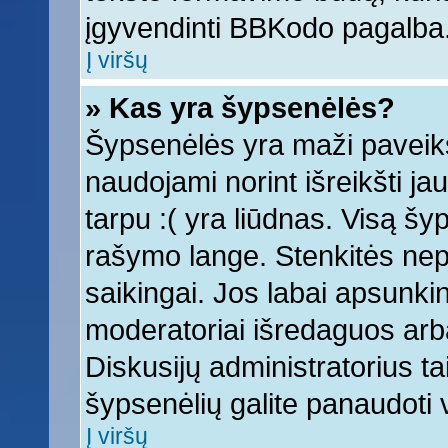
įgyvendinti BBKodo pagalba
Į viršų
» Kas yra šypsenėlės?
Šypsenėlės yra maži paveiks
naudojami norint išreikšti ja
tarpu :( yra liūdnas. Visą š
rašymo lange. Stenkitės nepe
saikingai. Jos labai apsunki
moderatoriai išredaguos arba
Diskusijų administratorius tai
šypsenėlių galite panaudoti
Į viršų