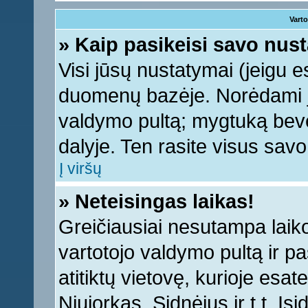
Varto
» Kaip pasikeisi savo nu
Visi jūsų nustatymai (jeigu 
duomenų bazėje. Norėdami ju
valdymo pultą; mygtuką bevei
dalyje. Ten rasite visus sav
Į viršų
» Neteisingas laikas!
Greičiausiai nesutampa laiko 
vartotojo valdymo pultą ir pas
atitiktų vietovę, kurioje esa
Niujorkas, Sidnėjus ir t.t. Įs