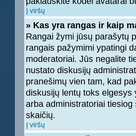
paklauskite kodėl avatarai bu
Į viršų
» Kas yra rangas ir kaip ma
Rangai žymi jūsų parašytų pr
rangais pažymimi ypatingi dal
moderatoriai. Jūs negalite ti
nustato diskusijų administra
pranešimų vien tam, kad pa
diskusijų lentų toks elgesys
arba administratoriai tiesi
skaičių.
Į viršų