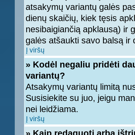
atsakymų variantų galės pasi
dienų skaičių, kiek tęsis apk
nesibaigiančią apklausą) ir ga
galės atšaukti savo balsą ir 
Į viršų
» Kodėl negaliu pridėti d
variantų?
Atsakymų variantų limitą nus
Susisiekite su juo, jeigu ma
nei leidžiama.
Į viršų
» Kaip redaguoti arba ištr