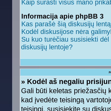
Kaip surasti visus mano prikab
Informacija apie phpBB 3
Kas parašė šią diskusijų lent
Kodėl diskusijose nėra galim
Su kuo turėčiau susisiekti dėl 
diskusijų lentoje?
P
» Kodėl aš negaliu prisiju
Gali būti keletas priežasčių ko
kad įvedėte teisingą vartotojo
teisingi, susisiekite su disku