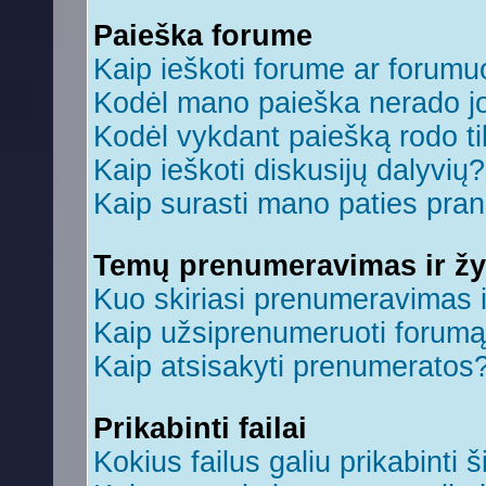
Paieška forume
Kaip ieškoti forume ar forum
Kodėl mano paieška nerado jo
Kodėl vykdant paiešką rodo ti
Kaip ieškoti diskusijų dalyvių?
Kaip surasti mano paties pra
Temų prenumeravimas ir ž
Kuo skiriasi prenumeravimas 
Kaip užsiprenumeruoti forum
Kaip atsisakyti prenumeratos
Prikabinti failai
Kokius failus galiu prikabinti š