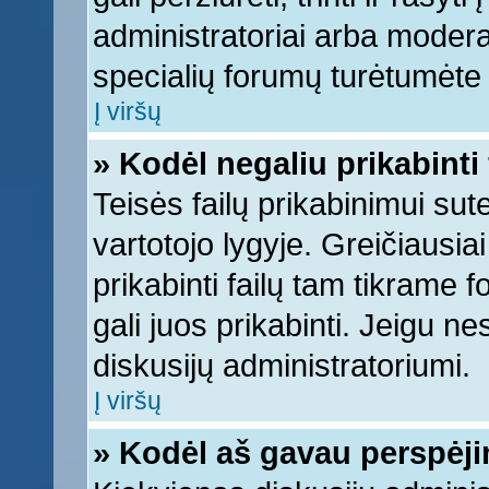
administratoriai arba moderato
specialių forumų turėtumėte k
Į viršų
» Kodėl negaliu prikabinti 
Teisės failų prikabinimui su
vartotojo lygyje. Greičiausia
prikabinti failų tam tikrame 
gali juos prikabinti. Jeigu ne
diskusijų administratoriumi.
Į viršų
» Kodėl aš gavau perspėj