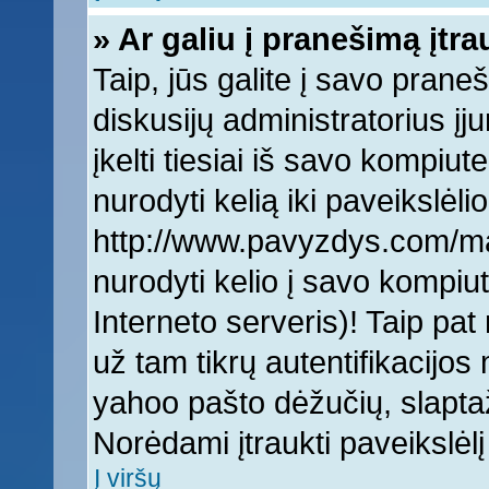
» Ar galiu į pranešimą įtra
Taip, jūs galite į savo praneš
diskusijų administratorius įj
įkelti tiesiai iš savo kompiut
nurodyti kelią iki paveikslėlio
http://www.pavyzdys.com/man
nurodyti kelio į savo kompiute
Interneto serveris)! Taip pat 
už tam tikrų autentifikacijo
yahoo pašto dėžučių, slaptaž
Norėdami įtraukti paveikslė
Į viršų