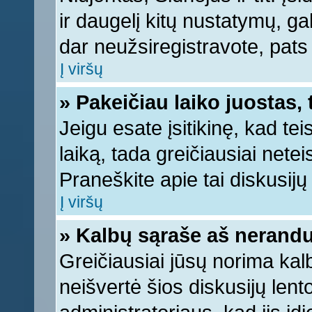
ir daugelį kitų nustatymų, gali
dar neužsiregistravote, pats
Į viršų
» Pakeičiau laiko juostas, 
Jeigu esate įsitikinę, kad tei
laiką, tada greičiausiai nete
Praneškite apie tai diskusijų 
Į viršų
» Kalbų sąraše aš nerandu
Greičiausiai jūsų norima kal
neišvertė šios diskusijų lent