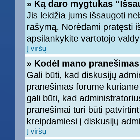
» Ką daro mygtukas “Išsa
Jis leidžia jums išsaugoti ne
rašymą. Norėdami pratęsti 
apsilankykite vartotojo vald
Į viršų
» Kodėl mano pranešimas t
Gali būti, kad diskusijų adm
pranešimas forume kuriame ra
gali būti, kad administratori
pranešimai turi būti patvirti
kreipdamiesi į diskusijų admi
Į viršų