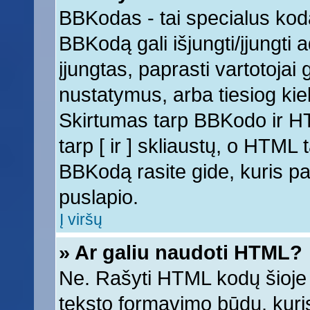
BBKodas - tai specialus kod
BBKodą gali išjungti/įjungti
įjungtas, paprasti vartotojai ga
nustatymus, arba tiesiog k
Skirtumas tarp BBKodo ir 
tarp [ ir ] skliaustų, o HTML
BBKodą rasite gide, kuris 
puslapio.
Į viršų
» Ar galiu naudoti HTML?
Ne. Rašyti HTML kodų šioje 
teksto formavimo būdų, kur