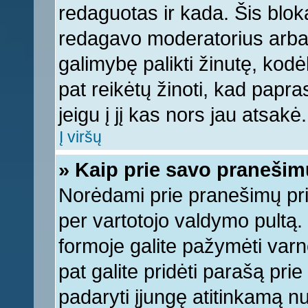
redaguotas ir kada. Šis bl
redagavo moderatorius arba a
galimybę palikti žinutę, kod
pat reikėtų žinoti, kad papras
jeigu į jį kas nors jau atsakė.
Į viršų
» Kaip prie savo pranešim
Norėdami prie pranešimų pridė
per vartotojo valdymo pultą.
formoje galite pažymėti varn
pat galite pridėti parašą pri
padaryti įjungę atitinkamą n