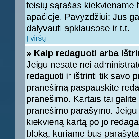
teisių sąrašas kiekviename 
apačioje. Pavyzdžiui: Jūs gal
dalyvauti apklausose ir t.t.
Į viršų
» Kaip redaguoti arba ištr
Jeigu nesate nei administrato
redaguoti ir ištrinti tik sav
pranešimą paspauskite reda
pranešimo. Kartais tai galite 
pranešimo parašymo. Jeigu k
kiekvieną kartą po jo redaga
bloką, kuriame bus parašyta