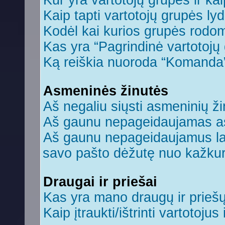
Kur yra vartotojų grupės ir kaip
Kaip tapti vartotojų grupės ly
Kodėl kai kurios grupės rodom
Kas yra “Pagrindinė vartotojų
Ką reiškia nuoroda “Komanda
Asmeninės žinutės
Aš negaliu siųsti asmeninių ži
Aš gaunu nepageidaujamas a
Aš gaunu nepageidaujamus laiš
savo pašto dėžutę nuo kažkuri
Draugai ir priešai
Kas yra mano draugų ir prieš
Kaip įtraukti/ištrinti vartotoju