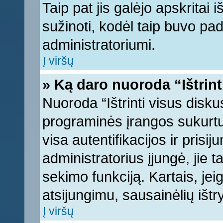
Taip pat jis galėjo apskritai i
sužinoti, kodėl taip buvo pad
administratoriumi.
Į viršų
» Ką daro nuoroda “Ištrint
Nuoroda “Ištrinti visus disku
programinės įrangos sukurt
visa autentifikacijos ir prisi
administratorius įjungė, jie 
sekimo funkciją. Kartais, jei
atsijungimu, sausainėlių ištr
Į viršų