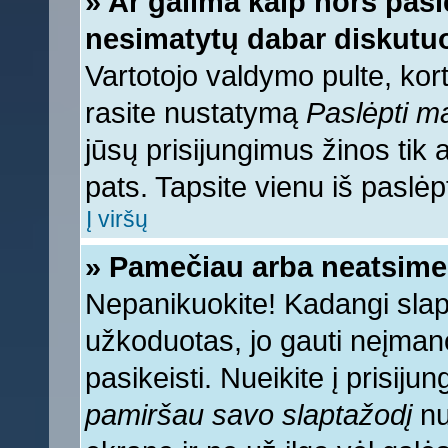
» Ar galima kaip nors pasl
nesimatytų dabar diskutuo
Vartotojo valdymo pulte, kort
rasite nustatymą
Paslėpti 
jūsų prisijungimus žinos tik a
pats. Tapsite vienu iš paslėp
Į viršų
» Pamečiau arba neatsime
Nepanikuokite! Kadangi sla
užkoduotas, jo gauti neįmano
pasikeisti. Nueikite į prisij
pamiršau savo slaptažodį
nu