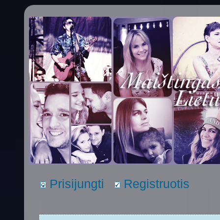
Prisijungti
Registruotis