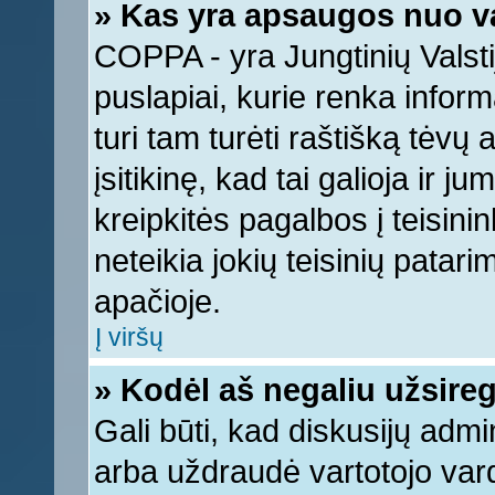
» Kas yra apsaugos nuo v
COPPA - yra Jungtinių Valstij
puslapiai, kurie renka infor
turi tam turėti raštišką tėvų
įsitikinę, kad tai galioja ir 
kreipkitės pagalbos į teisin
neteikia jokių teisinių patari
apačioje.
Į viršų
» Kodėl aš negaliu užsireg
Gali būti, kad diskusijų adm
arba uždraudė vartotojo vard