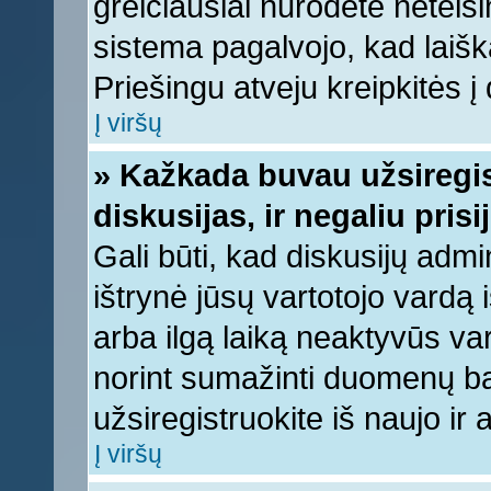
greičiausiai nurodėte neteis
sistema pagalvojo, kad laišk
Priešingu atveju kreipkitės į 
Į viršų
» Kažkada buvau užsiregist
diskusijas, ir negaliu prisi
Gali būti, kad diskusijų admi
ištrynė jūsų vartotojo vardą
arba ilgą laiką neaktyvūs var
norint sumažinti duomenų baz
užsiregistruokite iš naujo ir
Į viršų