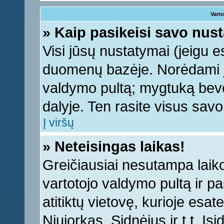
Varto
» Kaip pasikeisi savo nu
Visi jūsų nustatymai (jeigu 
duomenų bazėje. Norėdami ju
valdymo pultą; mygtuką bevei
dalyje. Ten rasite visus sav
Į viršų
» Neteisingas laikas!
Greičiausiai nesutampa laiko 
vartotojo valdymo pultą ir pas
atitiktų vietovę, kurioje esa
Niujorkas, Sidnėjus ir t.t. Įs