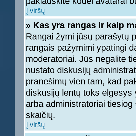
paklauskite kodėl avatarai bu
Į viršų
» Kas yra rangas ir kaip ma
Rangai žymi jūsų parašytų pr
rangais pažymimi ypatingi dal
moderatoriai. Jūs negalite ti
nustato diskusijų administra
pranešimų vien tam, kad pa
diskusijų lentų toks elgesys
arba administratoriai tiesi
skaičių.
Į viršų