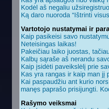
Kas yra apsaugos nuo vaikų 
Kodėl aš negaliu užsiregistruo
Ką daro nuoroda “Ištrinti visu
Vartotojo nustatymai ir par
Kaip pasikeisi savo nustatym
Neteisingas laikas!
Pakeičiau laiko juostas, tačiau
Kalbų sąraše aš nerandu savo
Kaip įsidėti paveikslėlį prie s
Kas yra rangas ir kaip man jį 
Kai paspaudžiu ant kurio nors 
manęs paprašo prisijungti. Ko
Rašymo veiksmai