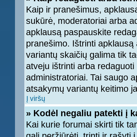
Kaip ir pranešimus, apklausą 
sukūrė, moderatoriai arba ad
apklausą paspauskite redag
pranešimo. Ištrinti apklausą
variantų skaičių galima tik 
atveju ištrinti arba redaguot
administratoriai. Tai saugo
atsakymų variantų keitimo ja
Į viršų
» Kodėl negaliu patekti į 
Kai kurie forumai skirti tik 
gali peržiūrėti, trinti ir raš