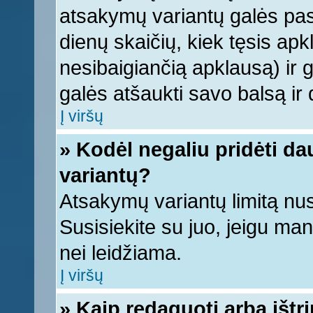
atsakymų variantų galės pasi
dienų skaičių, kiek tęsis apk
nesibaigiančią apklausą) ir ga
galės atšaukti savo balsą ir 
Į viršų
» Kodėl negaliu pridėti d
variantų?
Atsakymų variantų limitą nus
Susisiekite su juo, jeigu ma
nei leidžiama.
Į viršų
» Kaip redaguoti arba ištr