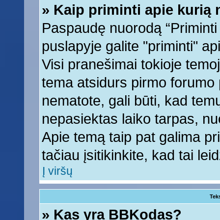
» Kaip priminti apie kuri
Paspaudę nuorodą “Priminti
puslapyje galite "priminti" a
Visi pranešimai tokioje temoj
tema atsidurs pirmo forumo 
nematote, gali būti, kad tem
nepasiektas laiko tarpas, nu
Apie temą taip pat galima prim
tačiau įsitikinkite, kad tai lei
Į viršų
Tek
» Kas yra BBKodas?