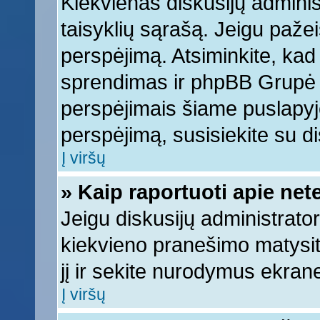
Kiekvienas diskusijų adminis
taisyklių sąrašą. Jeigu pažeis
perspėjimą. Atsiminkite, kad 
sprendimas ir phpBB Grupė 
perspėjimais šiame puslapyje
perspėjimą, susisiekite su di
Į viršų
» Kaip raportuoti apie ne
Jeigu diskusijų administrator
kiekvieno pranešimo matysi
jį ir sekite nurodymus ekran
Į viršų