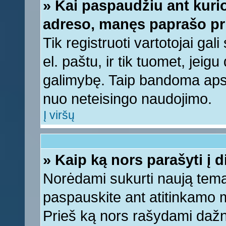
» Kai paspaudžiu ant kurio
adreso, manęs paprašo pri
Tik registruoti vartotojai ga
el. paštu, ir tik tuomet, jeig
galimybę. Taip bandoma apsa
nuo neteisingo naudojimo.
Į viršų
» Kaip ką nors parašyti į 
Norėdami sukurti naują tem
paspauskite ant atitinkamo
Prieš ką nors rašydami dažnia