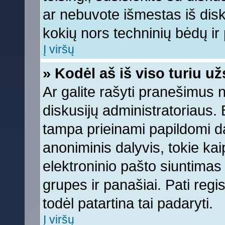
ar nebuvote išmestas iš diskus
kokių nors techninių bėdų ir p
Į viršų
» Kodėl aš iš viso turiu už
Ar galite rašyti pranešimus 
diskusijų administratoriaus. 
tampa prieinami papildomi da
anoniminis dalyvis, tokie kai
elektroninio pašto siuntimas
grupes ir panašiai. Pati regis
todėl patartina tai padaryti.
Į viršų