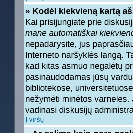
» Kodėl kiekvieną kartą aš 
Kai prisijungiate prie diskus
mane automatiškai kiekvien
nepadarysite, jus paprasčiau
Interneto naršyklės langą. 
kad kitas asmuo negalėtų pri
pasinaudodamas jūsų vardu, 
bibliotekose, universitetuose
nežymėti minėtos varneles.
vadinasi diskusijų administra
Į viršų