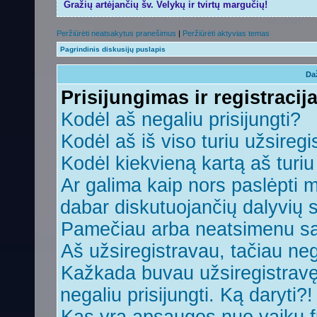
Gražių artėjančių šv. Velykų ir tvirtų margučių!
Peržiūrėti neatsakytus pranešimus
|
Peržiūrėti aktyvias temas
Pagrindinis diskusijų puslapis
Da
Prisijungimas ir registracij
Kodėl aš negaliu prisijungti?
Kodėl aš iš viso turiu užsiregi
Kodėl kiekvieną kartą aš turiu 
Ar galima kaip nors paslėpti 
dabar diskutuojančių dalyvių 
Pamečiau arba neatsimenu sa
Aš užsiregistravau, tačiau nega
Kažkada buvau užsiregistravęs,
negaliu prisijungti. Ką daryti?!