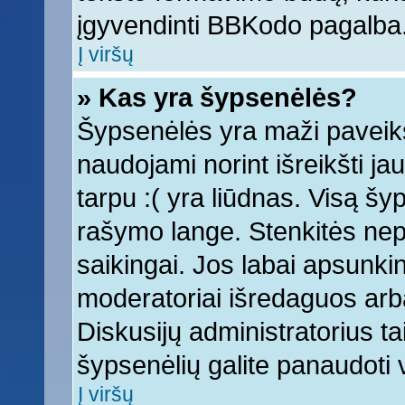
įgyvendinti BBKodo pagalba
Į viršų
» Kas yra šypsenėlės?
Šypsenėlės yra maži paveiks
naudojami norint išreikšti ja
tarpu :( yra liūdnas. Visą š
rašymo lange. Stenkitės nepe
saikingai. Jos labai apsunki
moderatoriai išredaguos arba
Diskusijų administratorius tai
šypsenėlių galite panaudoti
Į viršų