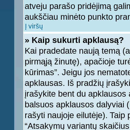
atveju parašo pridėjimą gali
aukščiau minėto punkto pra
Į viršų
» Kaip sukurti apklausą?
Kai pradedate naują temą (
pirmąją žinutę), apačioje tu
kūrimas”. Jeigu jos nematote,
apklausas. Iš pradžių įrašyk
įrašykite bent du apklausos
balsuos apklausos dalyviai (
rašyti naujoje eilutėje). Tai
“Atsakymų variantų skaičius v