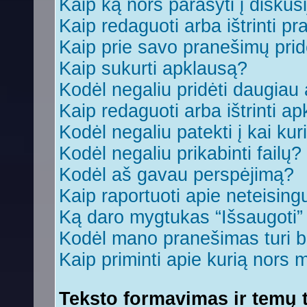
Kaip ką nors parašyti į diskus
Kaip redaguoti arba ištrinti p
Kaip prie savo pranešimų prid
Kaip sukurti apklausą?
Kodėl negaliu pridėti daugia
Kaip redaguoti arba ištrinti a
Kodėl negaliu patekti į kai ku
Kodėl negaliu prikabinti failų?
Kodėl aš gavau perspėjimą?
Kaip raportuoti apie neteisin
Ką daro mygtukas “Išsaugoti
Kodėl mano pranešimas turi bū
Kaip priminti apie kurią nors
Teksto formavimas ir temų t