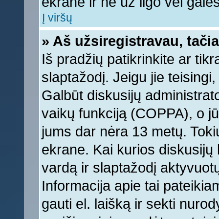
ekrane ir ne už ilgo vėl galėsi
Į viršų
» Aš užsiregistravau, tačia
Iš pradžių patikrinkite ar tikr
slaptažodį. Jeigu jie teisingi,
Galbūt diskusijų administrat
vaikų funkciją (COPPA), o jū
jums dar nėra 13 metų. Tokiu
ekrane. Kai kurios diskusijų 
vardą ir slaptažodį aktyvuotų
Informacija apie tai pateikia
gauti el. laišką ir sekti nur