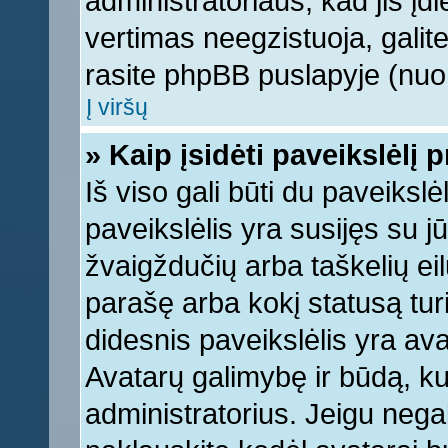
administratoriaus, kad jis įd
vertimas neegzistuoja, galite
rasite phpBB puslapyje (nuor
Į viršų
» Kaip įsidėti paveikslėlį 
Iš viso gali būti du paveikslė
paveikslėlis yra susijęs su j
žvaigždučių arba taškelių eil
parašę arba kokį statusą turi
didesnis paveikslėlis yra ava
Avatarų galimybę ir būdą, kur
administratorius. Jeigu negali