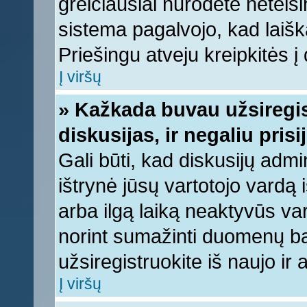
greičiausiai nurodėte neteis
sistema pagalvojo, kad laišk
Priešingu atveju kreipkitės į 
Į viršų
» Kažkada buvau užsiregist
diskusijas, ir negaliu prisi
Gali būti, kad diskusijų admi
ištrynė jūsų vartotojo vardą
arba ilgą laiką neaktyvūs var
norint sumažinti duomenų baz
užsiregistruokite iš naujo ir
Į viršų