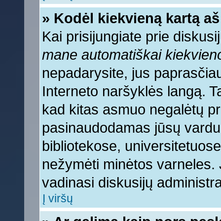
» Kodėl kiekvieną kartą aš 
Kai prisijungiate prie diskus
mane automatiškai kiekvien
nepadarysite, jus paprasčiau
Interneto naršyklės langą. 
kad kitas asmuo negalėtų pri
pasinaudodamas jūsų vardu, 
bibliotekose, universitetuose
nežymėti minėtos varneles.
vadinasi diskusijų administra
Į viršų