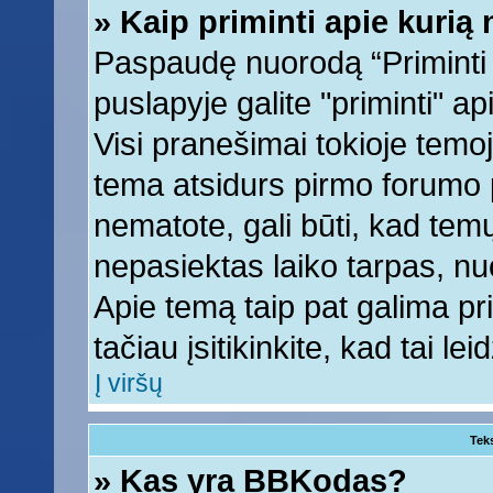
» Kaip priminti apie kuri
Paspaudę nuorodą “Priminti
puslapyje galite "priminti" a
Visi pranešimai tokioje temoj
tema atsidurs pirmo forumo 
nematote, gali būti, kad tem
nepasiektas laiko tarpas, nu
Apie temą taip pat galima prim
tačiau įsitikinkite, kad tai lei
Į viršų
Tek
» Kas yra BBKodas?