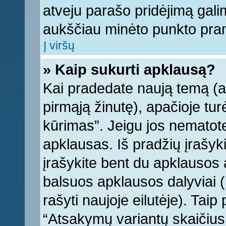
atveju parašo pridėjimą gali
aukščiau minėto punkto pra
Į viršų
» Kaip sukurti apklausą?
Kai pradedate naują temą (
pirmąją žinutę), apačioje tu
kūrimas”. Jeigu jos nematote,
apklausas. Iš pradžių įrašyk
įrašykite bent du apklausos
balsuos apklausos dalyviai (
rašyti naujoje eilutėje). Tai
“Atsakymų variantų skaičius v