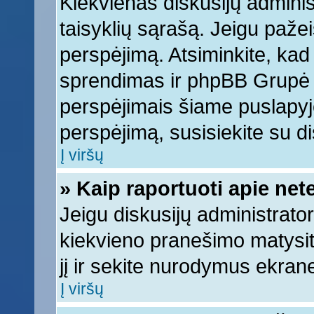
Kiekvienas diskusijų adminis
taisyklių sąrašą. Jeigu pažeis
perspėjimą. Atsiminkite, kad 
sprendimas ir phpBB Grupė 
perspėjimais šiame puslapyje
perspėjimą, susisiekite su di
Į viršų
» Kaip raportuoti apie ne
Jeigu diskusijų administrator
kiekvieno pranešimo matysi
jį ir sekite nurodymus ekran
Į viršų