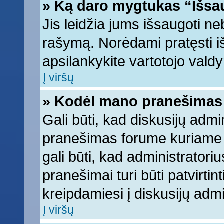
» Ką daro mygtukas “Išsa
Jis leidžia jums išsaugoti ne
rašymą. Norėdami pratęsti 
apsilankykite vartotojo vald
Į viršų
» Kodėl mano pranešimas t
Gali būti, kad diskusijų adm
pranešimas forume kuriame ra
gali būti, kad administratori
pranešimai turi būti patvirti
kreipdamiesi į diskusijų admi
Į viršų