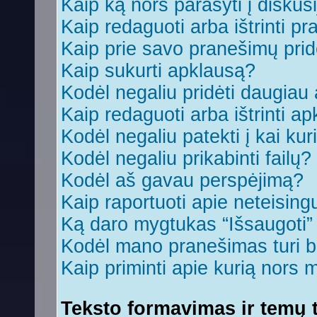
Kaip ką nors parašyti į diskus
Kaip redaguoti arba ištrinti p
Kaip prie savo pranešimų prid
Kaip sukurti apklausą?
Kodėl negaliu pridėti daugia
Kaip redaguoti arba ištrinti a
Kodėl negaliu patekti į kai ku
Kodėl negaliu prikabinti failų?
Kodėl aš gavau perspėjimą?
Kaip raportuoti apie neteisin
Ką daro mygtukas “Išsaugoti
Kodėl mano pranešimas turi bū
Kaip priminti apie kurią nors
Teksto formavimas ir temų t