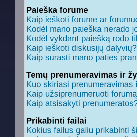
Paieška forume
Kaip ieškoti forume ar forum
Kodėl mano paieška nerado jo
Kodėl vykdant paiešką rodo ti
Kaip ieškoti diskusijų dalyvių?
Kaip surasti mano paties pra
Temų prenumeravimas ir ž
Kuo skiriasi prenumeravimas 
Kaip užsiprenumeruoti forum
Kaip atsisakyti prenumeratos
Prikabinti failai
Kokius failus galiu prikabinti š