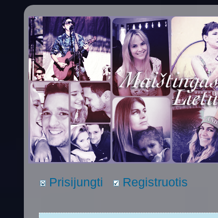
Prisijungti
Registruotis