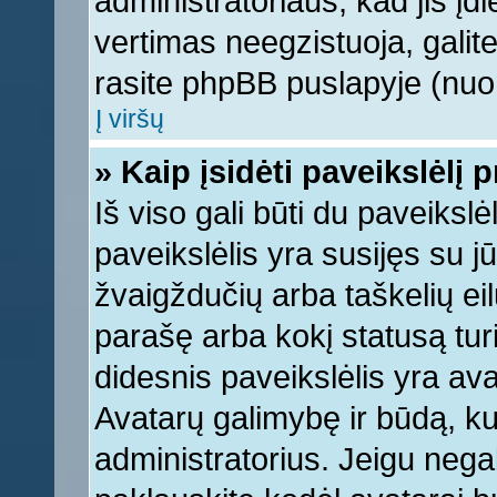
administratoriaus, kad jis įd
vertimas neegzistuoja, galite
rasite phpBB puslapyje (nuor
Į viršų
» Kaip įsidėti paveikslėlį 
Iš viso gali būti du paveikslė
paveikslėlis yra susijęs su j
žvaigždučių arba taškelių eil
parašę arba kokį statusą turi
didesnis paveikslėlis yra ava
Avatarų galimybę ir būdą, kur
administratorius. Jeigu negali