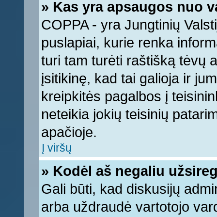
» Kas yra apsaugos nuo v
COPPA - yra Jungtinių Valstij
puslapiai, kurie renka infor
turi tam turėti raštišką tėvų
įsitikinę, kad tai galioja ir 
kreipkitės pagalbos į teisin
neteikia jokių teisinių patari
apačioje.
Į viršų
» Kodėl aš negaliu užsireg
Gali būti, kad diskusijų adm
arba uždraudė vartotojo vard