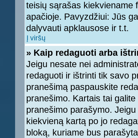
teisių sąrašas kiekviename 
apačioje. Pavyzdžiui: Jūs gal
dalyvauti apklausose ir t.t.
Į viršų
» Kaip redaguoti arba ištr
Jeigu nesate nei administrato
redaguoti ir ištrinti tik sav
pranešimą paspauskite reda
pranešimo. Kartais tai galite 
pranešimo parašymo. Jeigu k
kiekvieną kartą po jo redaga
bloką, kuriame bus parašyta