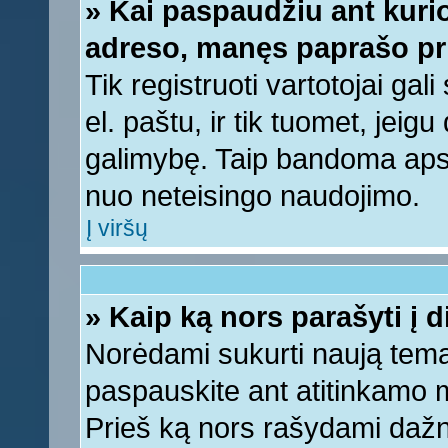
» Kai paspaudžiu ant kurio
adreso, manęs paprašo pri
Tik registruoti vartotojai ga
el. paštu, ir tik tuomet, jeig
galimybę. Taip bandoma apsa
nuo neteisingo naudojimo.
Į viršų
» Kaip ką nors parašyti į 
Norėdami sukurti naują tem
paspauskite ant atitinkamo
Prieš ką nors rašydami dažnia