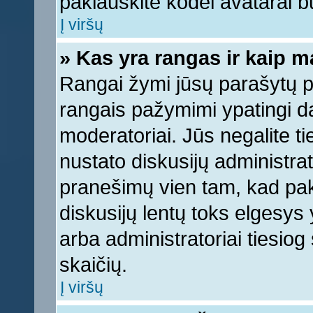
paklauskite kodėl avatarai bu
Į viršų
» Kas yra rangas ir kaip ma
Rangai žymi jūsų parašytų pr
rangais pažymimi ypatingi dal
moderatoriai. Jūs negalite ti
nustato diskusijų administra
pranešimų vien tam, kad pa
diskusijų lentų toks elgesys
arba administratoriai tiesi
skaičių.
Į viršų