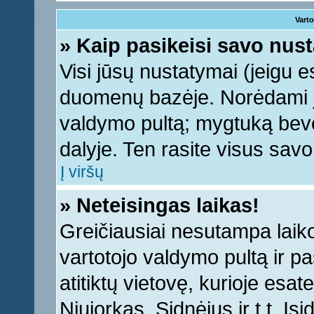
Varto
» Kaip pasikeisi savo nu
Visi jūsų nustatymai (jeigu 
duomenų bazėje. Norėdami ju
valdymo pultą; mygtuką bevei
dalyje. Ten rasite visus sav
Į viršų
» Neteisingas laikas!
Greičiausiai nesutampa laiko 
vartotojo valdymo pultą ir pas
atitiktų vietovę, kurioje esa
Niujorkas, Sidnėjus ir t.t. Įs