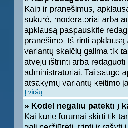
Kaip ir pranešimus, apklausą 
sukūrė, moderatoriai arba ad
apklausą paspauskite redag
pranešimo. Ištrinti apklausą
variantų skaičių galima tik 
atveju ištrinti arba redaguot
administratoriai. Tai saugo
atsakymų variantų keitimo ja
Į viršų
» Kodėl negaliu patekti į 
Kai kurie forumai skirti tik 
gali peržiūrėti, trinti ir raš