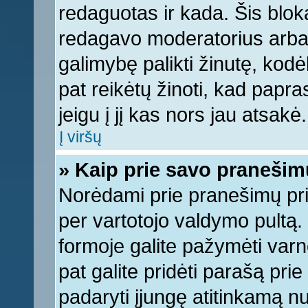
redaguotas ir kada. Šis bl
redagavo moderatorius arba a
galimybę palikti žinutę, kod
pat reikėtų žinoti, kad papras
jeigu į jį kas nors jau atsakė.
Į viršų
» Kaip prie savo pranešim
Norėdami prie pranešimų pridė
per vartotojo valdymo pultą.
formoje galite pažymėti varn
pat galite pridėti parašą pri
padaryti įjungę atitinkamą n