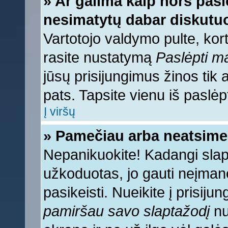
» Ar galima kaip nors pasl
nesimatytų dabar diskutuo
Vartotojo valdymo pulte, kort
rasite nustatymą
Paslėpti 
jūsų prisijungimus žinos tik a
pats. Tapsite vienu iš paslėp
Į viršų
» Pamečiau arba neatsime
Nepanikuokite! Kadangi sla
užkoduotas, jo gauti neįmano
pasikeisti. Nueikite į prisij
pamiršau savo slaptažodį
nu