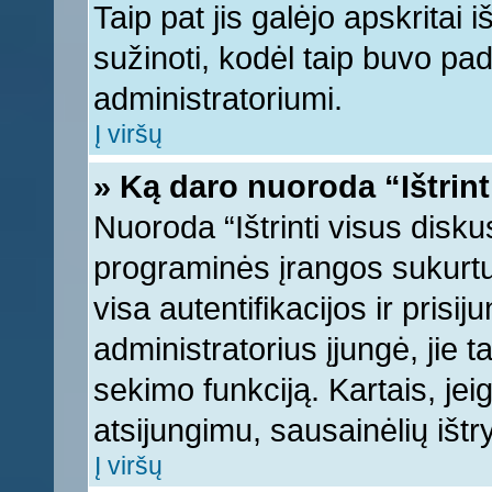
Taip pat jis galėjo apskritai i
sužinoti, kodėl taip buvo pad
administratoriumi.
Į viršų
» Ką daro nuoroda “Ištrint
Nuoroda “Ištrinti visus disku
programinės įrangos sukurt
visa autentifikacijos ir prisi
administratorius įjungė, jie 
sekimo funkciją. Kartais, jei
atsijungimu, sausainėlių ištr
Į viršų