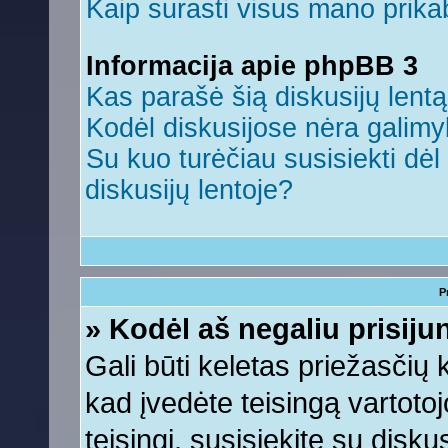
Kaip surasti visus mano prikab
Informacija apie phpBB 3
Kas parašė šią diskusijų lent
Kodėl diskusijose nėra galim
Su kuo turėčiau susisiekti dėl 
diskusijų lentoje?
P
» Kodėl aš negaliu prisiju
Gali būti keletas priežasčių ko
kad įvedėte teisingą vartotojo
teisingi, susisiekite su disku