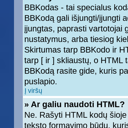
BBKodas - tai specialus kod
BBKodą gali išjungti/įjungti
įjungtas, paprasti vartotojai ga
nustatymus, arba tiesiog k
Skirtumas tarp BBKodo ir 
tarp [ ir ] skliaustų, o HTML
BBKodą rasite gide, kuris 
puslapio.
Į viršų
» Ar galiu naudoti HTML?
Ne. Rašyti HTML kodų šioje 
teksto formavimo būdų, kur