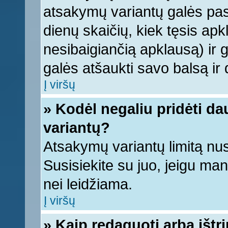
atsakymų variantų galės pasi
dienų skaičių, kiek tęsis apk
nesibaigiančią apklausą) ir ga
galės atšaukti savo balsą ir 
Į viršų
» Kodėl negaliu pridėti d
variantų?
Atsakymų variantų limitą nus
Susisiekite su juo, jeigu ma
nei leidžiama.
Į viršų
» Kaip redaguoti arba ištr