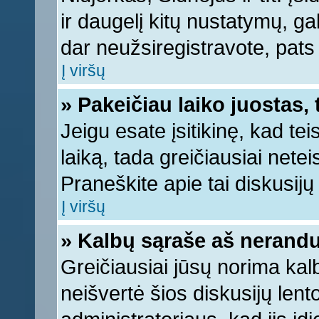
ir daugelį kitų nustatymų, gali
dar neužsiregistravote, pats
Į viršų
» Pakeičiau laiko juostas, 
Jeigu esate įsitikinę, kad tei
laiką, tada greičiausiai nete
Praneškite apie tai diskusijų 
Į viršų
» Kalbų sąraše aš nerandu
Greičiausiai jūsų norima kal
neišvertė šios diskusijų lent