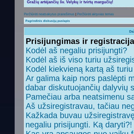
Gražių artėjančių šv. Velykų ir tvirtų margučių!
Peržiūrėti neatsakytus pranešimus
|
Peržiūrėti aktyvias temas
Pagrindinis diskusijų puslapis
Da
Prisijungimas ir registracij
Kodėl aš negaliu prisijungti?
Kodėl aš iš viso turiu užsiregi
Kodėl kiekvieną kartą aš turiu 
Ar galima kaip nors paslėpti 
dabar diskutuojančių dalyvių 
Pamečiau arba neatsimenu sa
Aš užsiregistravau, tačiau nega
Kažkada buvau užsiregistravęs,
negaliu prisijungti. Ką daryti?!