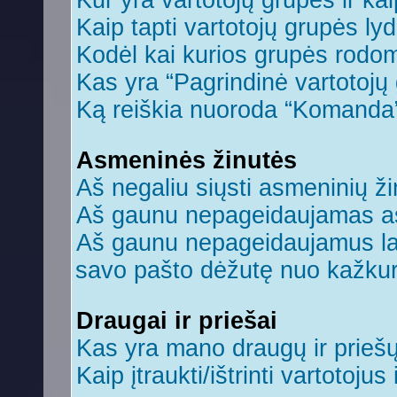
Kur yra vartotojų grupės ir kaip
Kaip tapti vartotojų grupės ly
Kodėl kai kurios grupės rodom
Kas yra “Pagrindinė vartotojų
Ką reiškia nuoroda “Komanda
Asmeninės žinutės
Aš negaliu siųsti asmeninių ži
Aš gaunu nepageidaujamas a
Aš gaunu nepageidaujamus laiš
savo pašto dėžutę nuo kažkuri
Draugai ir priešai
Kas yra mano draugų ir prieš
Kaip įtraukti/ištrinti vartotoju