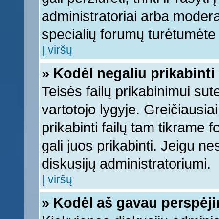
administratoriai arba moderato
specialių forumų turėtumėte k
Į viršų
» Kodėl negaliu prikabinti 
Teisės failų prikabinimui su
vartotojo lygyje. Greičiausia
prikabinti failų tam tikrame 
gali juos prikabinti. Jeigu ne
diskusijų administratoriumi.
Į viršų
» Kodėl aš gavau perspėj