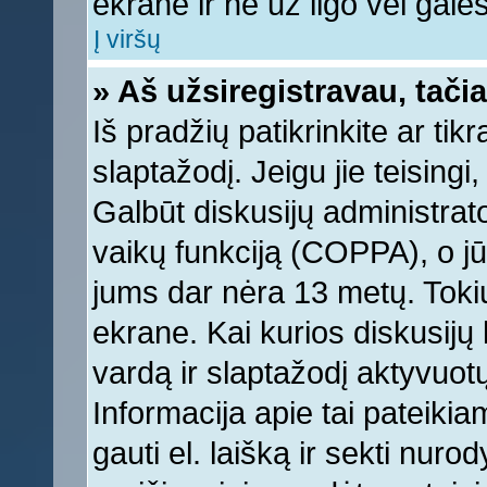
ekrane ir ne už ilgo vėl galėsi
Į viršų
» Aš užsiregistravau, tačia
Iš pradžių patikrinkite ar tikr
slaptažodį. Jeigu jie teisingi,
Galbūt diskusijų administrat
vaikų funkciją (COPPA), o jū
jums dar nėra 13 metų. Tokiu
ekrane. Kai kurios diskusijų 
vardą ir slaptažodį aktyvuotų
Informacija apie tai pateikia
gauti el. laišką ir sekti nur