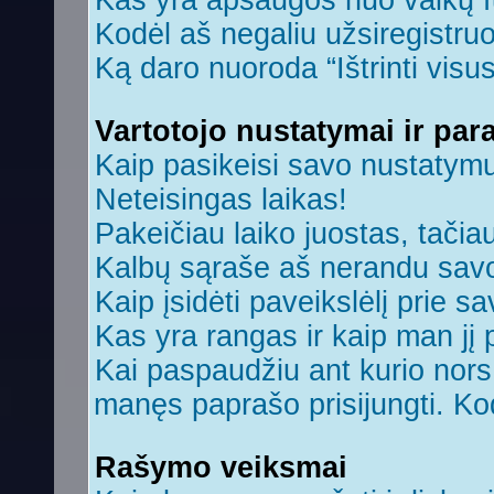
Kas yra apsaugos nuo vaikų 
Kodėl aš negaliu užsiregistruo
Ką daro nuoroda “Ištrinti visu
Vartotojo nustatymai ir par
Kaip pasikeisi savo nustatym
Neteisingas laikas!
Pakeičiau laiko juostas, tačiau
Kalbų sąraše aš nerandu savo
Kaip įsidėti paveikslėlį prie s
Kas yra rangas ir kaip man jį 
Kai paspaudžiu ant kurio nors 
manęs paprašo prisijungti. Ko
Rašymo veiksmai