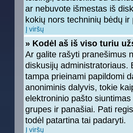
ar nebuvote išmestas iš diskus
kokių nors techninių bėdų ir p
Į viršų
» Kodėl aš iš viso turiu už
Ar galite rašyti pranešimus 
diskusijų administratoriaus. 
tampa prieinami papildomi da
anoniminis dalyvis, tokie kai
elektroninio pašto siuntimas
grupes ir panašiai. Pati regis
todėl patartina tai padaryti.
Į viršų