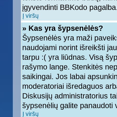
įgyvendinti BBKodo pagalba
Į viršų
» Kas yra šypsenėlės?
Šypsenėlės yra maži paveiks
naudojami norint išreikšti ja
tarpu :( yra liūdnas. Visą š
rašymo lange. Stenkitės nepe
saikingai. Jos labai apsunki
moderatoriai išredaguos arba
Diskusijų administratorius tai
šypsenėlių galite panaudoti
Į viršų