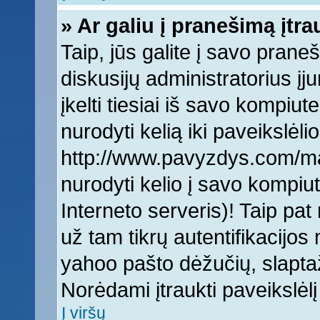
» Ar galiu į pranešimą įtra
Taip, jūs galite į savo praneš
diskusijų administratorius įj
įkelti tiesiai iš savo kompiut
nurodyti kelią iki paveikslėlio
http://www.pavyzdys.com/man
nurodyti kelio į savo kompiute
Interneto serveris)! Taip pat 
už tam tikrų autentifikacijo
yahoo pašto dėžučių, slaptaž
Norėdami įtraukti paveikslė
Į viršų