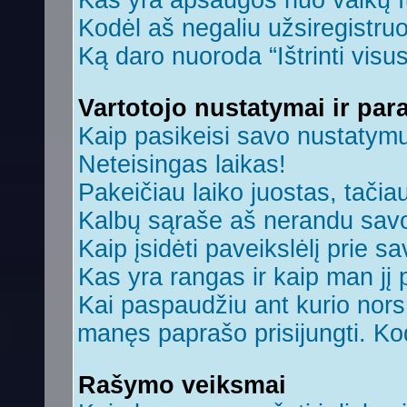
Kas yra apsaugos nuo vaikų 
Kodėl aš negaliu užsiregistruo
Ką daro nuoroda “Ištrinti visu
Vartotojo nustatymai ir par
Kaip pasikeisi savo nustatym
Neteisingas laikas!
Pakeičiau laiko juostas, tačiau
Kalbų sąraše aš nerandu savo
Kaip įsidėti paveikslėlį prie s
Kas yra rangas ir kaip man jį 
Kai paspaudžiu ant kurio nors 
manęs paprašo prisijungti. Ko
Rašymo veiksmai