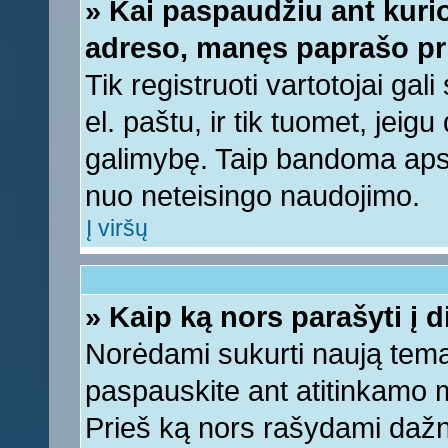
» Kai paspaudžiu ant kurio
adreso, manęs paprašo pri
Tik registruoti vartotojai ga
el. paštu, ir tik tuomet, jeig
galimybę. Taip bandoma apsa
nuo neteisingo naudojimo.
Į viršų
» Kaip ką nors parašyti į 
Norėdami sukurti naują tem
paspauskite ant atitinkamo
Prieš ką nors rašydami dažnia