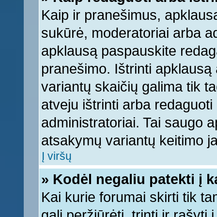
Kaip ir pranešimus, apklausą 
sukūrė, moderatoriai arba ad
apklausą paspauskite redag
pranešimo. Ištrinti apklausą
variantų skaičių galima tik 
atveju ištrinti arba redaguot
administratoriai. Tai saugo
atsakymų variantų keitimo ja
Į viršų
» Kodėl negaliu patekti į 
Kai kurie forumai skirti tik 
gali peržiūrėti, trinti ir raš