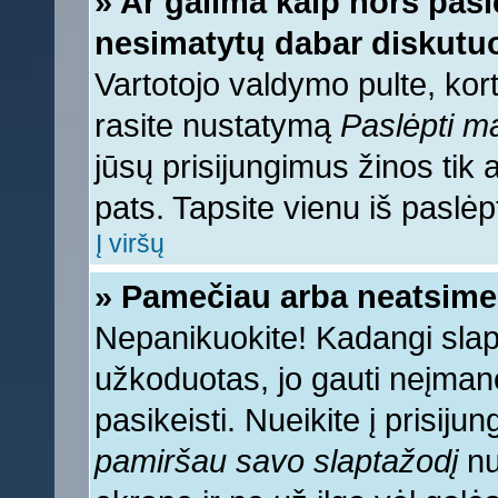
» Ar galima kaip nors pasl
nesimatytų dabar diskutuo
Vartotojo valdymo pulte, kort
rasite nustatymą
Paslėpti 
jūsų prisijungimus žinos tik a
pats. Tapsite vienu iš paslėp
Į viršų
» Pamečiau arba neatsime
Nepanikuokite! Kadangi sla
užkoduotas, jo gauti neįmano
pasikeisti. Nueikite į prisij
pamiršau savo slaptažodį
nu