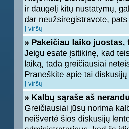
ir daugelį kitų nustatymų, gali
dar neužsiregistravote, pats
Į viršų
» Pakeičiau laiko juostas, 
Jeigu esate įsitikinę, kad tei
laiką, tada greičiausiai nete
Praneškite apie tai diskusijų 
Į viršų
» Kalbų sąraše aš nerandu
Greičiausiai jūsų norima kal
neišvertė šios diskusijų lent