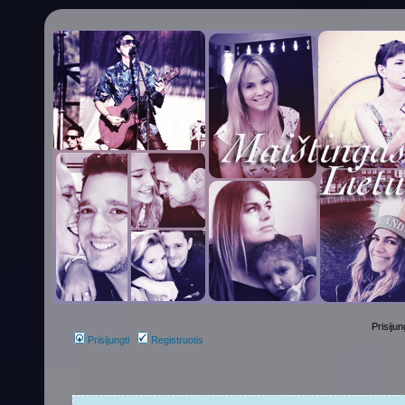
Prisijun
Prisijungti
Registruotis