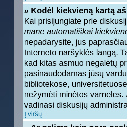
» Kodėl kiekvieną kartą aš 
Kai prisijungiate prie diskus
mane automatiškai kiekvien
nepadarysite, jus paprasčiau
Interneto naršyklės langą. 
kad kitas asmuo negalėtų pri
pasinaudodamas jūsų vardu, 
bibliotekose, universitetuose
nežymėti minėtos varneles.
vadinasi diskusijų administra
Į viršų