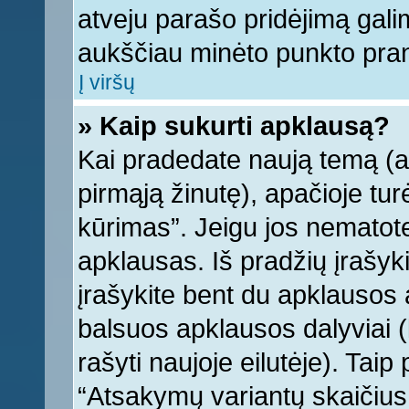
atveju parašo pridėjimą gali
aukščiau minėto punkto pra
Į viršų
» Kaip sukurti apklausą?
Kai pradedate naują temą (
pirmąją žinutę), apačioje tu
kūrimas”. Jeigu jos nematote,
apklausas. Iš pradžių įrašyk
įrašykite bent du apklausos
balsuos apklausos dalyviai (
rašyti naujoje eilutėje). Tai
“Atsakymų variantų skaičius v