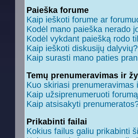
Paieška forume
Kaip ieškoti forume ar forum
Kodėl mano paieška nerado jo
Kodėl vykdant paiešką rodo ti
Kaip ieškoti diskusijų dalyvių?
Kaip surasti mano paties pra
Temų prenumeravimas ir ž
Kuo skiriasi prenumeravimas 
Kaip užsiprenumeruoti forum
Kaip atsisakyti prenumeratos
Prikabinti failai
Kokius failus galiu prikabinti š