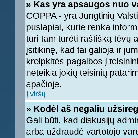
» Kas yra apsaugos nuo v
COPPA - yra Jungtinių Valstij
puslapiai, kurie renka infor
turi tam turėti raštišką tėvų
įsitikinę, kad tai galioja ir 
kreipkitės pagalbos į teisin
neteikia jokių teisinių patari
apačioje.
Į viršų
» Kodėl aš negaliu užsireg
Gali būti, kad diskusijų adm
arba uždraudė vartotojo vard