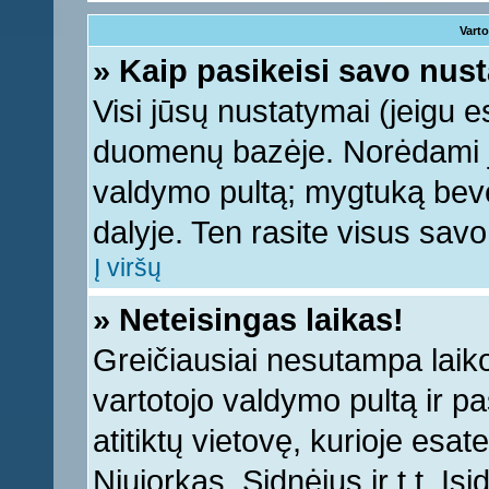
Varto
» Kaip pasikeisi savo nu
Visi jūsų nustatymai (jeigu 
duomenų bazėje. Norėdami ju
valdymo pultą; mygtuką bevei
dalyje. Ten rasite visus sav
Į viršų
» Neteisingas laikas!
Greičiausiai nesutampa laiko 
vartotojo valdymo pultą ir pas
atitiktų vietovę, kurioje esa
Niujorkas, Sidnėjus ir t.t. Įs