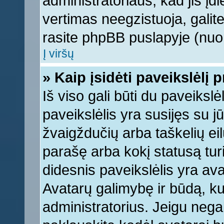
administratoriaus, kad jis įd
vertimas neegzistuoja, galite
rasite phpBB puslapyje (nuor
Į viršų
» Kaip įsidėti paveikslėlį 
Iš viso gali būti du paveikslė
paveikslėlis yra susijęs su j
žvaigždučių arba taškelių eil
parašę arba kokį statusą turi
didesnis paveikslėlis yra ava
Avatarų galimybę ir būdą, kur
administratorius. Jeigu negali