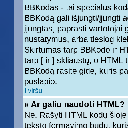
BBKodas - tai specialus kod
BBKodą gali išjungti/įjungti
įjungtas, paprasti vartotojai ga
nustatymus, arba tiesiog k
Skirtumas tarp BBKodo ir 
tarp [ ir ] skliaustų, o HTML
BBKodą rasite gide, kuris 
puslapio.
Į viršų
» Ar galiu naudoti HTML?
Ne. Rašyti HTML kodų šioje 
teksto formavimo būdų, kur