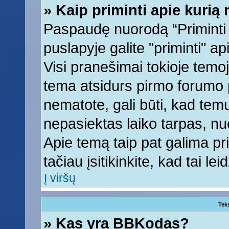
» Kaip priminti apie kuri
Paspaudę nuorodą “Priminti
puslapyje galite "priminti" a
Visi pranešimai tokioje temoj
tema atsidurs pirmo forumo 
nematote, gali būti, kad tem
nepasiektas laiko tarpas, nu
Apie temą taip pat galima prim
tačiau įsitikinkite, kad tai lei
Į viršų
Tek
» Kas yra BBKodas?