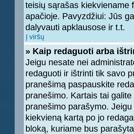
teisių sąrašas kiekviename 
apačioje. Pavyzdžiui: Jūs gal
dalyvauti apklausose ir t.t.
Į viršų
» Kaip redaguoti arba ištr
Jeigu nesate nei administrato
redaguoti ir ištrinti tik sav
pranešimą paspauskite reda
pranešimo. Kartais tai galite 
pranešimo parašymo. Jeigu k
kiekvieną kartą po jo redaga
bloką, kuriame bus parašyta