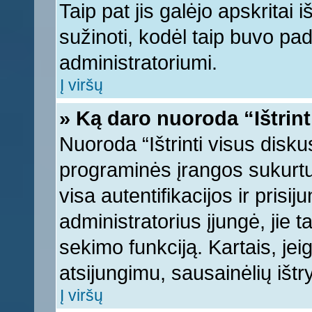
Taip pat jis galėjo apskritai i
sužinoti, kodėl taip buvo pad
administratoriumi.
Į viršų
» Ką daro nuoroda “Ištrint
Nuoroda “Ištrinti visus disku
programinės įrangos sukurt
visa autentifikacijos ir prisi
administratorius įjungė, jie 
sekimo funkciją. Kartais, jei
atsijungimu, sausainėlių ištr
Į viršų