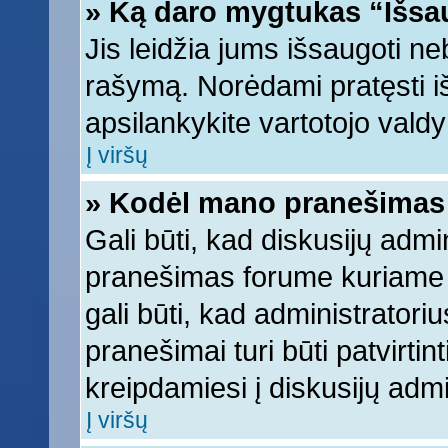
» Ką daro mygtukas “Išsa
Jis leidžia jums išsaugoti ne
rašymą. Norėdami pratęsti 
apsilankykite vartotojo vald
Į viršų
» Kodėl mano pranešimas t
Gali būti, kad diskusijų adm
pranešimas forume kuriame ra
gali būti, kad administratori
pranešimai turi būti patvirti
kreipdamiesi į diskusijų admi
Į viršų