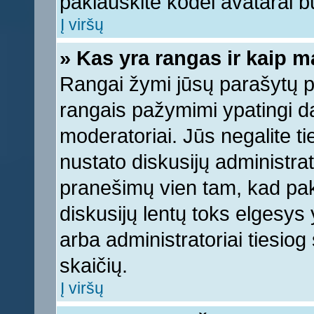
paklauskite kodėl avatarai bu
Į viršų
» Kas yra rangas ir kaip ma
Rangai žymi jūsų parašytų pr
rangais pažymimi ypatingi dal
moderatoriai. Jūs negalite ti
nustato diskusijų administra
pranešimų vien tam, kad pa
diskusijų lentų toks elgesys
arba administratoriai tiesi
skaičių.
Į viršų