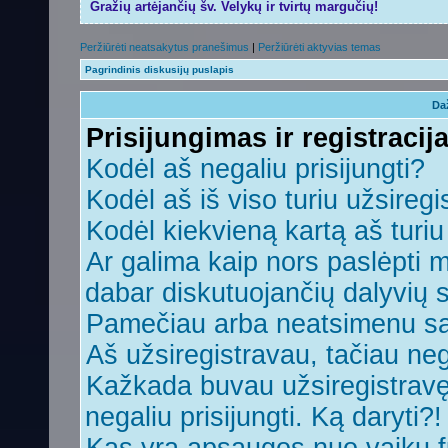
Gražių artėjančių šv. Velykų ir tvirtų margučių!
Peržiūrėti neatsakytus pranešimus
|
Peržiūrėti aktyvias temas
Pagrindinis diskusijų puslapis
Da
Prisijungimas ir registracij
Kodėl aš negaliu prisijungti?
Kodėl aš iš viso turiu užsiregi
Kodėl kiekvieną kartą aš turiu 
Ar galima kaip nors paslėpti 
dabar diskutuojančių dalyvių 
Pamečiau arba neatsimenu sa
Aš užsiregistravau, tačiau nega
Kažkada buvau užsiregistravęs,
negaliu prisijungti. Ką daryti?!