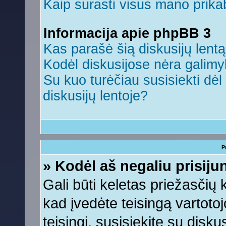
Kaip surasti visus mano prikab
Informacija apie phpBB 3
Kas parašė šią diskusijų lent
Kodėl diskusijose nėra galim
Su kuo turėčiau susisiekti dėl 
diskusijų lentoje?
P
» Kodėl aš negaliu prisiju
Gali būti keletas priežasčių ko
kad įvedėte teisingą vartotojo
teisingi, susisiekite su disku