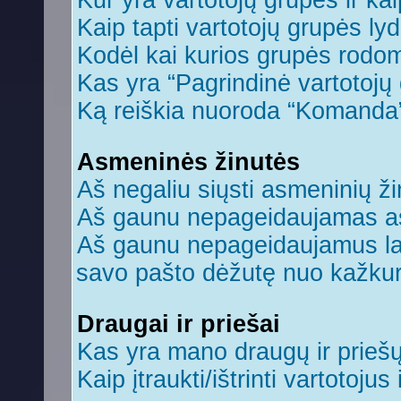
Kur yra vartotojų grupės ir kaip
Kaip tapti vartotojų grupės ly
Kodėl kai kurios grupės rodom
Kas yra “Pagrindinė vartotojų
Ką reiškia nuoroda “Komanda
Asmeninės žinutės
Aš negaliu siųsti asmeninių ži
Aš gaunu nepageidaujamas a
Aš gaunu nepageidaujamus laiš
savo pašto dėžutę nuo kažkuri
Draugai ir priešai
Kas yra mano draugų ir prieš
Kaip įtraukti/ištrinti vartotoju