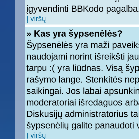
įgyvendinti BBKodo pagalba
Į viršų
» Kas yra šypsenėlės?
Šypsenėlės yra maži paveiks
naudojami norint išreikšti ja
tarpu :( yra liūdnas. Visą š
rašymo lange. Stenkitės nepe
saikingai. Jos labai apsunki
moderatoriai išredaguos arba
Diskusijų administratorius tai
šypsenėlių galite panaudoti
Į viršų