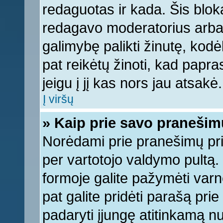
redaguotas ir kada. Šis bl
redagavo moderatorius arba a
galimybę palikti žinutę, kod
pat reikėtų žinoti, kad papras
jeigu į jį kas nors jau atsakė.
Į viršų
» Kaip prie savo pranešim
Norėdami prie pranešimų pridė
per vartotojo valdymo pultą.
formoje galite pažymėti varn
pat galite pridėti parašą pri
padaryti įjungę atitinkamą n