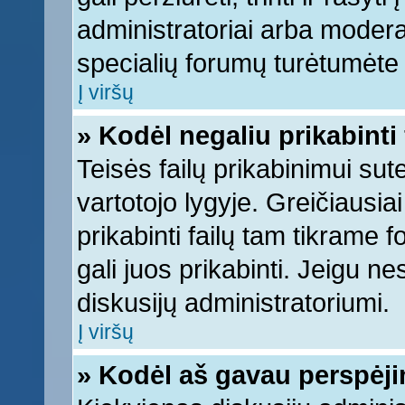
administratoriai arba moderato
specialių forumų turėtumėte k
Į viršų
» Kodėl negaliu prikabinti 
Teisės failų prikabinimui su
vartotojo lygyje. Greičiausia
prikabinti failų tam tikrame 
gali juos prikabinti. Jeigu ne
diskusijų administratoriumi.
Į viršų
» Kodėl aš gavau perspėj