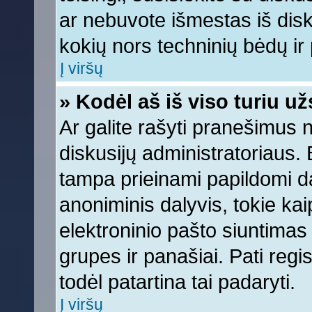
ar nebuvote išmestas iš diskus
kokių nors techninių bėdų ir p
Į viršų
» Kodėl aš iš viso turiu už
Ar galite rašyti pranešimus 
diskusijų administratoriaus. 
tampa prieinami papildomi da
anoniminis dalyvis, tokie kai
elektroninio pašto siuntimas
grupes ir panašiai. Pati regis
todėl patartina tai padaryti.
Į viršų