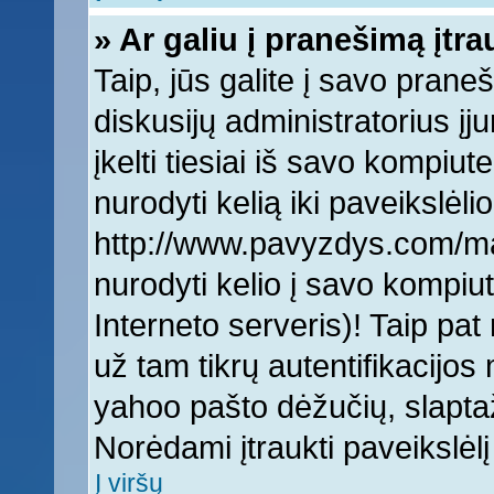
» Ar galiu į pranešimą įtra
Taip, jūs galite į savo praneš
diskusijų administratorius įj
įkelti tiesiai iš savo kompiut
nurodyti kelią iki paveikslėlio
http://www.pavyzdys.com/man
nurodyti kelio į savo kompiute
Interneto serveris)! Taip pat 
už tam tikrų autentifikacijo
yahoo pašto dėžučių, slaptaž
Norėdami įtraukti paveikslė
Į viršų