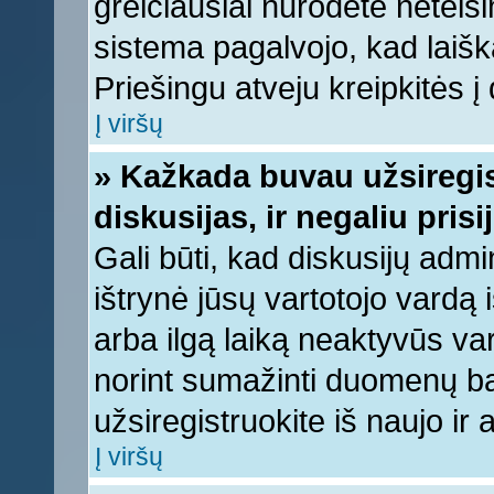
greičiausiai nurodėte neteis
sistema pagalvojo, kad laišk
Priešingu atveju kreipkitės į 
Į viršų
» Kažkada buvau užsiregist
diskusijas, ir negaliu prisi
Gali būti, kad diskusijų admi
ištrynė jūsų vartotojo vardą
arba ilgą laiką neaktyvūs var
norint sumažinti duomenų baz
užsiregistruokite iš naujo ir
Į viršų