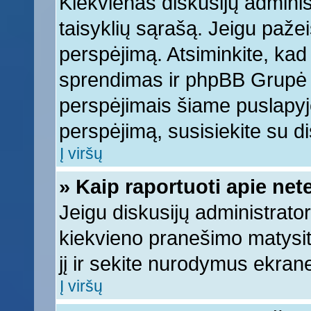
Kiekvienas diskusijų adminis
taisyklių sąrašą. Jeigu pažeis
perspėjimą. Atsiminkite, kad 
sprendimas ir phpBB Grupė 
perspėjimais šiame puslapyje
perspėjimą, susisiekite su di
Į viršų
» Kaip raportuoti apie ne
Jeigu diskusijų administrator
kiekvieno pranešimo matysi
jį ir sekite nurodymus ekran
Į viršų