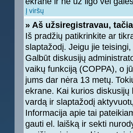
ekrane ir ne už ilgo vėl galėsi
Į viršų
» Aš užsiregistravau, tačia
Iš pradžių patikrinkite ar tikr
slaptažodį. Jeigu jie teisingi,
Galbūt diskusijų administrat
vaikų funkciją (COPPA), o jū
jums dar nėra 13 metų. Tokiu
ekrane. Kai kurios diskusijų 
vardą ir slaptažodį aktyvuotų
Informacija apie tai pateikia
gauti el. laišką ir sekti nur