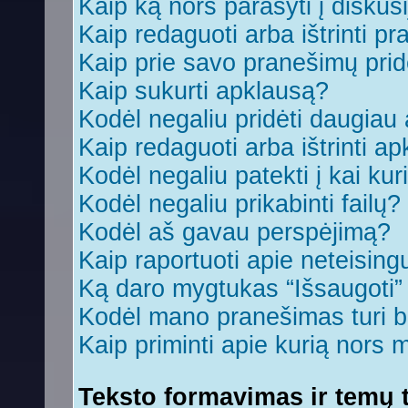
Kaip ką nors parašyti į diskus
Kaip redaguoti arba ištrinti p
Kaip prie savo pranešimų prid
Kaip sukurti apklausą?
Kodėl negaliu pridėti daugia
Kaip redaguoti arba ištrinti a
Kodėl negaliu patekti į kai ku
Kodėl negaliu prikabinti failų?
Kodėl aš gavau perspėjimą?
Kaip raportuoti apie neteisin
Ką daro mygtukas “Išsaugoti
Kodėl mano pranešimas turi bū
Kaip priminti apie kurią nors
Teksto formavimas ir temų t