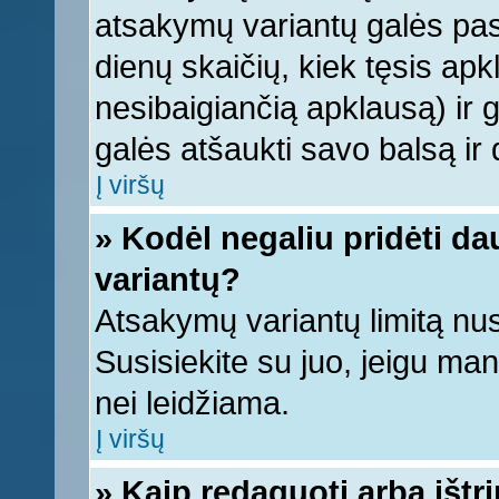
atsakymų variantų galės pasi
dienų skaičių, kiek tęsis apk
nesibaigiančią apklausą) ir ga
galės atšaukti savo balsą ir 
Į viršų
» Kodėl negaliu pridėti d
variantų?
Atsakymų variantų limitą nus
Susisiekite su juo, jeigu ma
nei leidžiama.
Į viršų
» Kaip redaguoti arba ištr