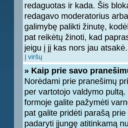
redaguotas ir kada. Šis bl
redagavo moderatorius arba a
galimybę palikti žinutę, kod
pat reikėtų žinoti, kad papras
jeigu į jį kas nors jau atsakė.
Į viršų
» Kaip prie savo pranešim
Norėdami prie pranešimų pridė
per vartotojo valdymo pultą.
formoje galite pažymėti varn
pat galite pridėti parašą pri
padaryti įjungę atitinkamą n