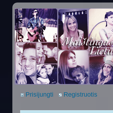
Prisijungti
Registruotis