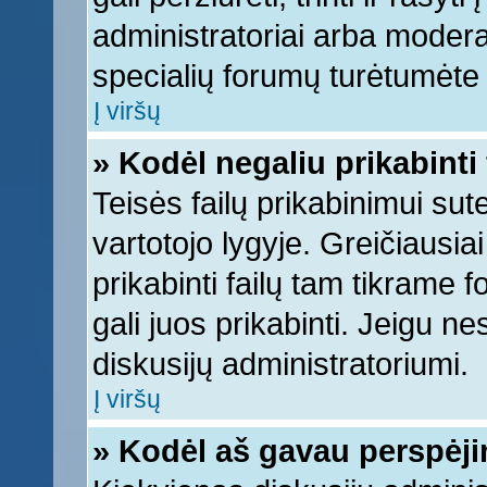
administratoriai arba moderato
specialių forumų turėtumėte k
Į viršų
» Kodėl negaliu prikabinti 
Teisės failų prikabinimui su
vartotojo lygyje. Greičiausia
prikabinti failų tam tikrame 
gali juos prikabinti. Jeigu ne
diskusijų administratoriumi.
Į viršų
» Kodėl aš gavau perspėj