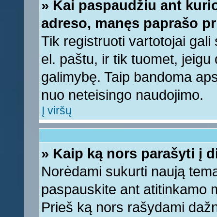
» Kai paspaudžiu ant kurio
adreso, manęs paprašo pri
Tik registruoti vartotojai ga
el. paštu, ir tik tuomet, jeig
galimybę. Taip bandoma apsa
nuo neteisingo naudojimo.
Į viršų
» Kaip ką nors parašyti į 
Norėdami sukurti naują tem
paspauskite ant atitinkamo
Prieš ką nors rašydami dažnia