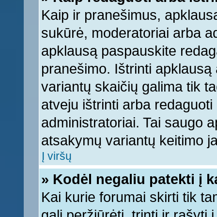
Kaip ir pranešimus, apklausą 
sukūrė, moderatoriai arba ad
apklausą paspauskite redag
pranešimo. Ištrinti apklausą
variantų skaičių galima tik 
atveju ištrinti arba redaguot
administratoriai. Tai saugo
atsakymų variantų keitimo ja
Į viršų
» Kodėl negaliu patekti į 
Kai kurie forumai skirti tik 
gali peržiūrėti, trinti ir raš