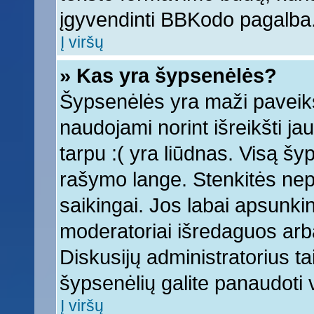
įgyvendinti BBKodo pagalba
Į viršų
» Kas yra šypsenėlės?
Šypsenėlės yra maži paveiks
naudojami norint išreikšti ja
tarpu :( yra liūdnas. Visą š
rašymo lange. Stenkitės nepe
saikingai. Jos labai apsunki
moderatoriai išredaguos arba
Diskusijų administratorius tai
šypsenėlių galite panaudoti
Į viršų