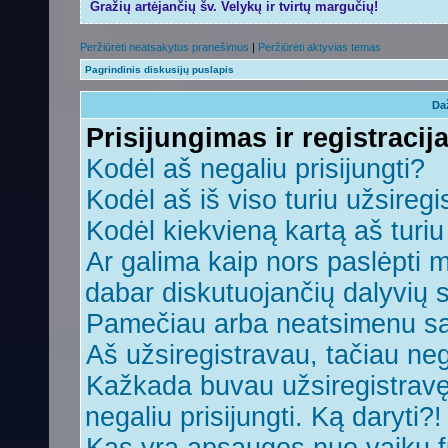
Gražių artėjančių šv. Velykų ir tvirtų margučių!
Peržiūrėti neatsakytus pranešimus
|
Peržiūrėti aktyvias temas
Pagrindinis diskusijų puslapis
Da
Prisijungimas ir registracij
Kodėl aš negaliu prisijungti?
Kodėl aš iš viso turiu užsiregi
Kodėl kiekvieną kartą aš turiu 
Ar galima kaip nors paslėpti 
dabar diskutuojančių dalyvių 
Pamečiau arba neatsimenu sa
Aš užsiregistravau, tačiau nega
Kažkada buvau užsiregistravęs,
negaliu prisijungti. Ką daryti?!