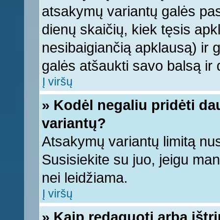
atsakymų variantų galės pasi
dienų skaičių, kiek tęsis apk
nesibaigiančią apklausą) ir ga
galės atšaukti savo balsą ir 
Į viršų
» Kodėl negaliu pridėti d
variantų?
Atsakymų variantų limitą nus
Susisiekite su juo, jeigu ma
nei leidžiama.
Į viršų
» Kaip redaguoti arba ištr