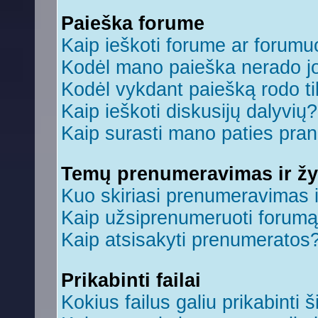
Paieška forume
Kaip ieškoti forume ar forum
Kodėl mano paieška nerado jo
Kodėl vykdant paiešką rodo ti
Kaip ieškoti diskusijų dalyvių?
Kaip surasti mano paties pra
Temų prenumeravimas ir ž
Kuo skiriasi prenumeravimas 
Kaip užsiprenumeruoti forum
Kaip atsisakyti prenumeratos
Prikabinti failai
Kokius failus galiu prikabinti š