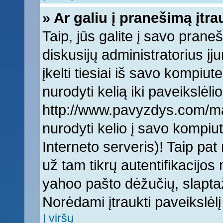
» Ar galiu į pranešimą įtra
Taip, jūs galite į savo praneš
diskusijų administratorius įj
įkelti tiesiai iš savo kompiut
nurodyti kelią iki paveikslėlio
http://www.pavyzdys.com/man
nurodyti kelio į savo kompiute
Interneto serveris)! Taip pat 
už tam tikrų autentifikacijo
yahoo pašto dėžučių, slaptaž
Norėdami įtraukti paveikslė
Į viršų