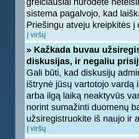
greičiausiai nurodėte neteis
sistema pagalvojo, kad laišk
Priešingu atveju kreipkitės į 
Į viršų
» Kažkada buvau užsiregist
diskusijas, ir negaliu prisi
Gali būti, kad diskusijų admi
ištrynė jūsų vartotojo vardą
arba ilgą laiką neaktyvūs var
norint sumažinti duomenų baz
užsiregistruokite iš naujo ir
Į viršų