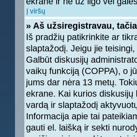
ekrane ir ne už ilgo vėl galėsi
Į viršų
» Aš užsiregistravau, tačia
Iš pradžių patikrinkite ar tikr
slaptažodį. Jeigu jie teisingi,
Galbūt diskusijų administrat
vaikų funkciją (COPPA), o jū
jums dar nėra 13 metų. Tokiu
ekrane. Kai kurios diskusijų 
vardą ir slaptažodį aktyvuotų
Informacija apie tai pateikia
gauti el. laišką ir sekti nur