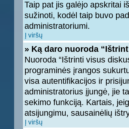
Taip pat jis galėjo apskritai i
sužinoti, kodėl taip buvo pad
administratoriumi.
Į viršų
» Ką daro nuoroda “Ištrint
Nuoroda “Ištrinti visus disku
programinės įrangos sukurt
visa autentifikacijos ir prisi
administratorius įjungė, jie 
sekimo funkciją. Kartais, jei
atsijungimu, sausainėlių ištr
Į viršų