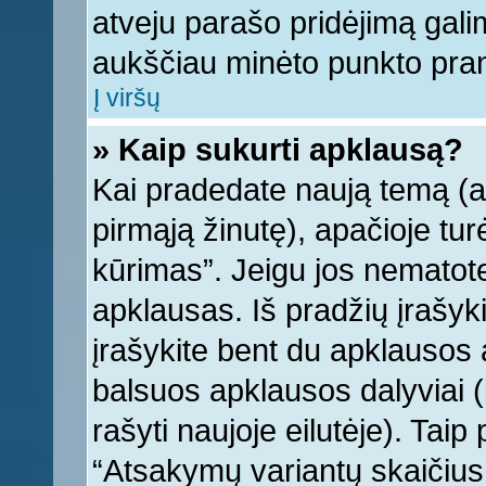
atveju parašo pridėjimą gali
aukščiau minėto punkto pra
Į viršų
» Kaip sukurti apklausą?
Kai pradedate naują temą (
pirmąją žinutę), apačioje tu
kūrimas”. Jeigu jos nematote,
apklausas. Iš pradžių įrašyk
įrašykite bent du apklausos
balsuos apklausos dalyviai (
rašyti naujoje eilutėje). Tai
“Atsakymų variantų skaičius v