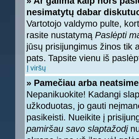
» Ar galima kaip nors pasl
nesimatytų dabar diskutuo
Vartotojo valdymo pulte, kort
rasite nustatymą
Paslėpti 
jūsų prisijungimus žinos tik a
pats. Tapsite vienu iš paslėp
Į viršų
» Pamečiau arba neatsime
Nepanikuokite! Kadangi sla
užkoduotas, jo gauti neįmano
pasikeisti. Nueikite į prisij
pamiršau savo slaptažodį
nu