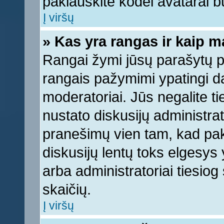
paklauskite kodėl avatarai bu
Į viršų
» Kas yra rangas ir kaip ma
Rangai žymi jūsų parašytų pr
rangais pažymimi ypatingi dal
moderatoriai. Jūs negalite ti
nustato diskusijų administra
pranešimų vien tam, kad pa
diskusijų lentų toks elgesys
arba administratoriai tiesi
skaičių.
Į viršų