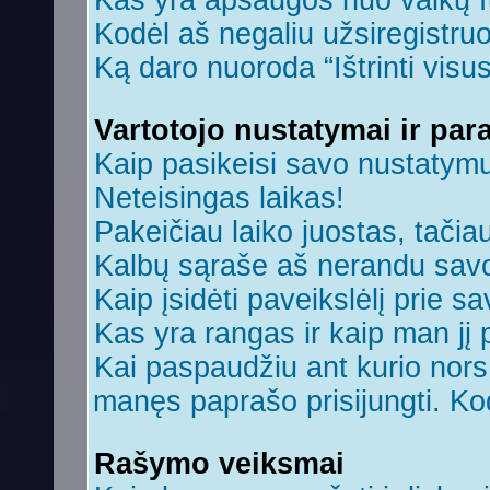
Kas yra apsaugos nuo vaikų 
Kodėl aš negaliu užsiregistruo
Ką daro nuoroda “Ištrinti visu
Vartotojo nustatymai ir par
Kaip pasikeisi savo nustatym
Neteisingas laikas!
Pakeičiau laiko juostas, tačiau
Kalbų sąraše aš nerandu savo
Kaip įsidėti paveikslėlį prie s
Kas yra rangas ir kaip man jį 
Kai paspaudžiu ant kurio nors 
manęs paprašo prisijungti. Ko
Rašymo veiksmai