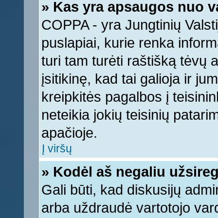
» Kas yra apsaugos nuo v
COPPA - yra Jungtinių Valstij
puslapiai, kurie renka infor
turi tam turėti raštišką tėvų
įsitikinę, kad tai galioja ir 
kreipkitės pagalbos į teisin
neteikia jokių teisinių patari
apačioje.
Į viršų
» Kodėl aš negaliu užsireg
Gali būti, kad diskusijų adm
arba uždraudė vartotojo vard