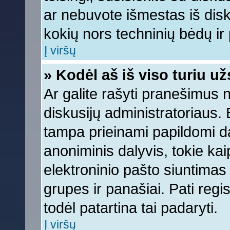
ar nebuvote išmestas iš diskus
kokių nors techninių bėdų ir p
Į viršų
» Kodėl aš iš viso turiu už
Ar galite rašyti pranešimus 
diskusijų administratoriaus. 
tampa prieinami papildomi da
anoniminis dalyvis, tokie kai
elektroninio pašto siuntimas
grupes ir panašiai. Pati regis
todėl patartina tai padaryti.
Į viršų