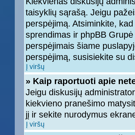
Kiekvienas diskusijų adminis
taisyklių sąrašą. Jeigu pažeis
perspėjimą. Atsiminkite, kad 
sprendimas ir phpBB Grupė 
perspėjimais šiame puslapyje
perspėjimą, susisiekite su di
Į viršų
» Kaip raportuoti apie ne
Jeigu diskusijų administrator
kiekvieno pranešimo matysi
jį ir sekite nurodymus ekran
Į viršų