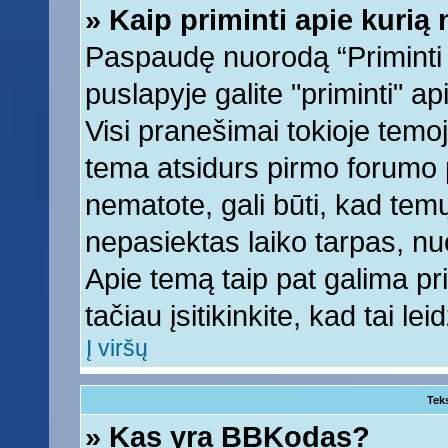
» Kaip priminti apie kuri
Paspaudę nuorodą “Priminti
puslapyje galite "priminti" a
Visi pranešimai tokioje temoj
tema atsidurs pirmo forumo 
nematote, gali būti, kad tem
nepasiektas laiko tarpas, nu
Apie temą taip pat galima prim
tačiau įsitikinkite, kad tai lei
Į viršų
Tek
» Kas yra BBKodas?