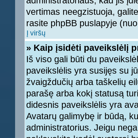
administratoriaus, kad jis įd
vertimas neegzistuoja, galite
rasite phpBB puslapyje (nuor
Į viršų
» Kaip įsidėti paveikslėlį 
Iš viso gali būti du paveikslė
paveikslėlis yra susijęs su j
žvaigždučių arba taškelių eil
parašę arba kokį statusą turi
didesnis paveikslėlis yra ava
Avatarų galimybę ir būdą, kur
administratorius. Jeigu negali