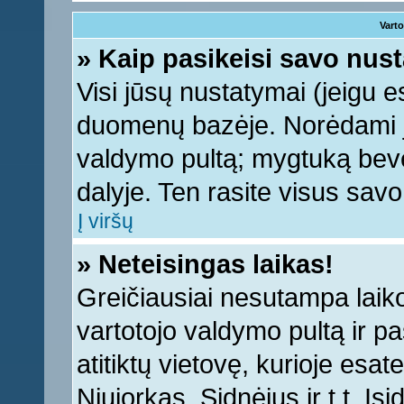
Varto
» Kaip pasikeisi savo nu
Visi jūsų nustatymai (jeigu 
duomenų bazėje. Norėdami ju
valdymo pultą; mygtuką bevei
dalyje. Ten rasite visus sav
Į viršų
» Neteisingas laikas!
Greičiausiai nesutampa laiko 
vartotojo valdymo pultą ir pas
atitiktų vietovę, kurioje esa
Niujorkas, Sidnėjus ir t.t. Įs