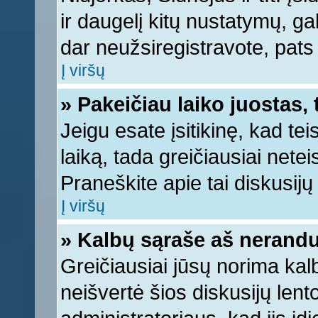
ir daugelį kitų nustatymų, gali
dar neužsiregistravote, pats
Į viršų
» Pakeičiau laiko juostas, 
Jeigu esate įsitikinę, kad tei
laiką, tada greičiausiai nete
Praneškite apie tai diskusijų 
Į viršų
» Kalbų sąraše aš nerandu
Greičiausiai jūsų norima kal
neišvertė šios diskusijų lent