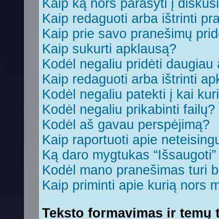
Kaip ką nors parašyti į diskus
Kaip redaguoti arba ištrinti p
Kaip prie savo pranešimų prid
Kaip sukurti apklausą?
Kodėl negaliu pridėti daugia
Kaip redaguoti arba ištrinti a
Kodėl negaliu patekti į kai ku
Kodėl negaliu prikabinti failų?
Kodėl aš gavau perspėjimą?
Kaip raportuoti apie neteisin
Ką daro mygtukas “Išsaugoti
Kodėl mano pranešimas turi bū
Kaip priminti apie kurią nors
Teksto formavimas ir temų t