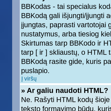
BBKodas - tai specialus kod
BBKodą gali išjungti/įjungti
įjungtas, paprasti vartotojai ga
nustatymus, arba tiesiog k
Skirtumas tarp BBKodo ir 
tarp [ ir ] skliaustų, o HTML
BBKodą rasite gide, kuris 
puslapio.
Į viršų
» Ar galiu naudoti HTML?
Ne. Rašyti HTML kodų šioje 
teksto formavimo būdų, kur