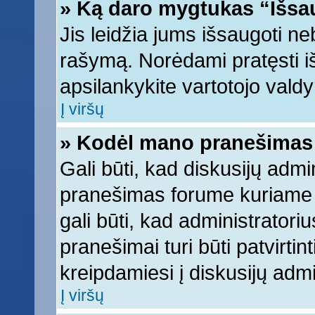
» Ką daro mygtukas “Išsa
Jis leidžia jums išsaugoti ne
rašymą. Norėdami pratęsti 
apsilankykite vartotojo vald
Į viršų
» Kodėl mano pranešimas t
Gali būti, kad diskusijų adm
pranešimas forume kuriame ra
gali būti, kad administratori
pranešimai turi būti patvirti
kreipdamiesi į diskusijų admi
Į viršų