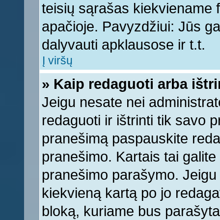
teisių sąrašas kiekviename 
apačioje. Pavyzdžiui: Jūs gal
dalyvauti apklausose ir t.t.
Į viršų
» Kaip redaguoti arba ištr
Jeigu nesate nei administrato
redaguoti ir ištrinti tik sav
pranešimą paspauskite reda
pranešimo. Kartais tai galite 
pranešimo parašymo. Jeigu k
kiekvieną kartą po jo redaga
bloką, kuriame bus parašyta