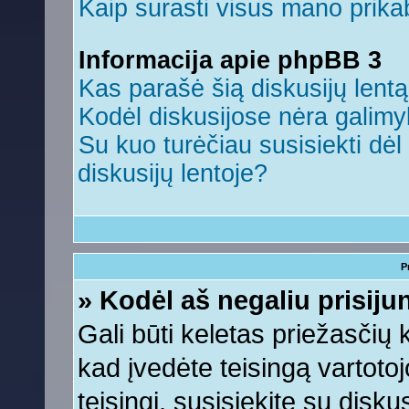
Kaip surasti visus mano prikab
Informacija apie phpBB 3
Kas parašė šią diskusijų lent
Kodėl diskusijose nėra galim
Su kuo turėčiau susisiekti dėl 
diskusijų lentoje?
P
» Kodėl aš negaliu prisiju
Gali būti keletas priežasčių ko
kad įvedėte teisingą vartotojo
teisingi, susisiekite su disku