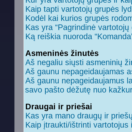
Kur yra vartotojų grupės ir kaip
Kaip tapti vartotojų grupės ly
Kodėl kai kurios grupės rodom
Kas yra “Pagrindinė vartotojų
Ką reiškia nuoroda “Komanda
Asmeninės žinutės
Aš negaliu siųsti asmeninių ži
Aš gaunu nepageidaujamas a
Aš gaunu nepageidaujamus laiš
savo pašto dėžutę nuo kažkuri
Draugai ir priešai
Kas yra mano draugų ir prieš
Kaip įtraukti/ištrinti vartotoju