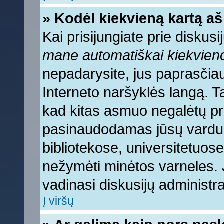
» Kodėl kiekvieną kartą aš 
Kai prisijungiate prie diskus
mane automatiškai kiekvien
nepadarysite, jus paprasčiau
Interneto naršyklės langą. 
kad kitas asmuo negalėtų pri
pasinaudodamas jūsų vardu, 
bibliotekose, universitetuose
nežymėti minėtos varneles.
vadinasi diskusijų administra
Į viršų