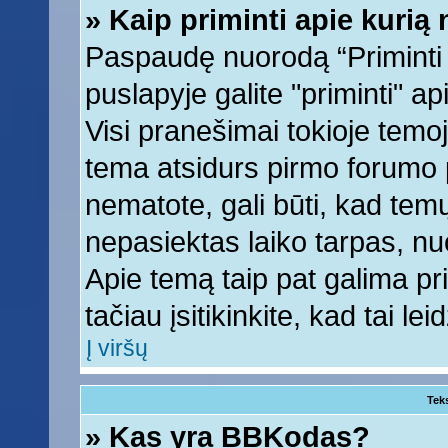
» Kaip priminti apie kuri
Paspaudę nuorodą “Priminti
puslapyje galite "priminti" a
Visi pranešimai tokioje temoj
tema atsidurs pirmo forumo 
nematote, gali būti, kad tem
nepasiektas laiko tarpas, nu
Apie temą taip pat galima prim
tačiau įsitikinkite, kad tai lei
Į viršų
Tek
» Kas yra BBKodas?