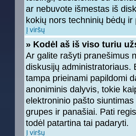
ar nebuvote išmestas iš diskus
kokių nors techninių bėdų ir p
Į viršų
» Kodėl aš iš viso turiu už
Ar galite rašyti pranešimus 
diskusijų administratoriaus. 
tampa prieinami papildomi da
anoniminis dalyvis, tokie kai
elektroninio pašto siuntimas
grupes ir panašiai. Pati regis
todėl patartina tai padaryti.
Į viršų