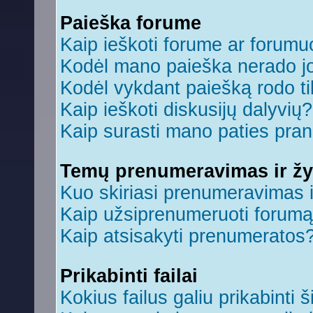
Paieška forume
Kaip ieškoti forume ar forum
Kodėl mano paieška nerado jo
Kodėl vykdant paiešką rodo ti
Kaip ieškoti diskusijų dalyvių?
Kaip surasti mano paties pra
Temų prenumeravimas ir ž
Kuo skiriasi prenumeravimas 
Kaip užsiprenumeruoti forum
Kaip atsisakyti prenumeratos
Prikabinti failai
Kokius failus galiu prikabinti š