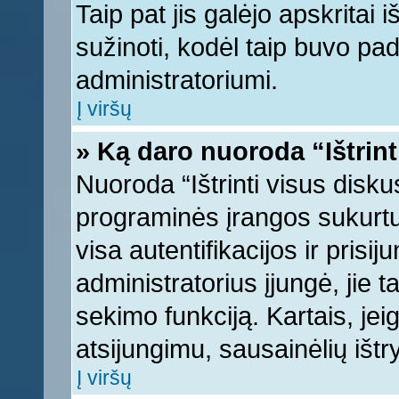
Taip pat jis galėjo apskritai i
sužinoti, kodėl taip buvo pad
administratoriumi.
Į viršų
» Ką daro nuoroda “Ištrint
Nuoroda “Ištrinti visus disku
programinės įrangos sukurt
visa autentifikacijos ir prisi
administratorius įjungė, jie 
sekimo funkciją. Kartais, jei
atsijungimu, sausainėlių ištr
Į viršų