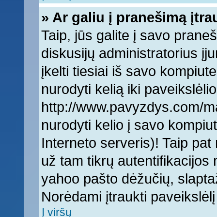
» Ar galiu į pranešimą įtra
Taip, jūs galite į savo praneš
diskusijų administratorius įj
įkelti tiesiai iš savo kompiut
nurodyti kelią iki paveikslėlio
http://www.pavyzdys.com/man
nurodyti kelio į savo kompiute
Interneto serveris)! Taip pat 
už tam tikrų autentifikacijo
yahoo pašto dėžučių, slaptaž
Norėdami įtraukti paveikslė
Į viršų