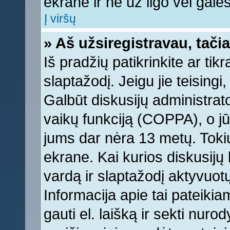
ekrane ir ne už ilgo vėl galėsi
Į viršų
» Aš užsiregistravau, tačia
Iš pradžių patikrinkite ar tikr
slaptažodį. Jeigu jie teisingi,
Galbūt diskusijų administrat
vaikų funkciją (COPPA), o jū
jums dar nėra 13 metų. Tokiu
ekrane. Kai kurios diskusijų 
vardą ir slaptažodį aktyvuotų
Informacija apie tai pateikia
gauti el. laišką ir sekti nur