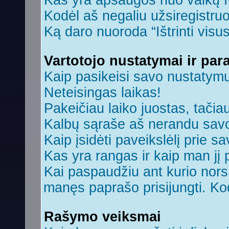
Kas yra apsaugos nuo vaikų 
Kodėl aš negaliu užsiregistruo
Ką daro nuoroda “Ištrinti visu
Vartotojo nustatymai ir par
Kaip pasikeisi savo nustatym
Neteisingas laikas!
Pakeičiau laiko juostas, tačiau
Kalbų sąraše aš nerandu savo
Kaip įsidėti paveikslėlį prie s
Kas yra rangas ir kaip man jį 
Kai paspaudžiu ant kurio nors 
manęs paprašo prisijungti. Ko
Rašymo veiksmai