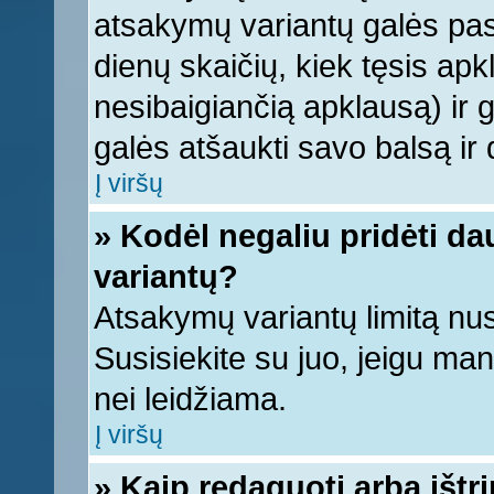
atsakymų variantų galės pasi
dienų skaičių, kiek tęsis apk
nesibaigiančią apklausą) ir ga
galės atšaukti savo balsą ir 
Į viršų
» Kodėl negaliu pridėti d
variantų?
Atsakymų variantų limitą nus
Susisiekite su juo, jeigu ma
nei leidžiama.
Į viršų
» Kaip redaguoti arba ištr