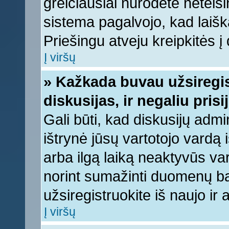
greičiausiai nurodėte neteis
sistema pagalvojo, kad laišk
Priešingu atveju kreipkitės į 
Į viršų
» Kažkada buvau užsiregist
diskusijas, ir negaliu prisi
Gali būti, kad diskusijų admi
ištrynė jūsų vartotojo vardą
arba ilgą laiką neaktyvūs var
norint sumažinti duomenų baz
užsiregistruokite iš naujo ir
Į viršų