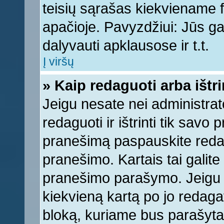
teisių sąrašas kiekviename 
apačioje. Pavyzdžiui: Jūs gal
dalyvauti apklausose ir t.t.
Į viršų
» Kaip redaguoti arba ištr
Jeigu nesate nei administrato
redaguoti ir ištrinti tik sav
pranešimą paspauskite reda
pranešimo. Kartais tai galite 
pranešimo parašymo. Jeigu k
kiekvieną kartą po jo redaga
bloką, kuriame bus parašyta