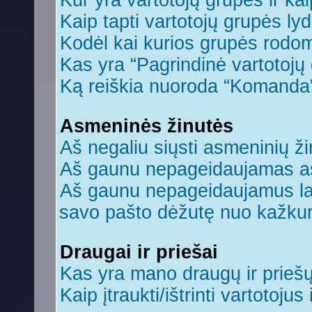
Kur yra vartotojų grupės ir kaip
Kaip tapti vartotojų grupės ly
Kodėl kai kurios grupės rodom
Kas yra “Pagrindinė vartotojų
Ką reiškia nuoroda “Komanda
Asmeninės žinutės
Aš negaliu siųsti asmeninių ži
Aš gaunu nepageidaujamas a
Aš gaunu nepageidaujamus laiš
savo pašto dėžutę nuo kažkuri
Draugai ir priešai
Kas yra mano draugų ir prieš
Kaip įtraukti/ištrinti vartotoju