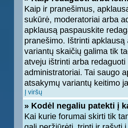
Kaip ir pranešimus, apklausą 
sukūrė, moderatoriai arba ad
apklausą paspauskite redag
pranešimo. Ištrinti apklausą
variantų skaičių galima tik 
atveju ištrinti arba redaguot
administratoriai. Tai saugo
atsakymų variantų keitimo ja
Į viršų
» Kodėl negaliu patekti į 
Kai kurie forumai skirti tik 
gali peržiūrėti, trinti ir raš