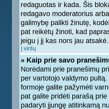
redaguotas ir kada. Šis bl
redagavo moderatorius arba a
galimybę palikti žinutę, kod
pat reikėtų žinoti, kad papras
jeigu į jį kas nors jau atsakė.
Į viršų
» Kaip prie savo pranešim
Norėdami prie pranešimų pridė
per vartotojo valdymo pultą.
formoje galite pažymėti varn
pat galite pridėti parašą pri
padaryti įjungę atitinkamą n