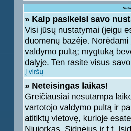
Varto
» Kaip pasikeisi savo nu
Visi jūsų nustatymai (jeigu 
duomenų bazėje. Norėdami ju
valdymo pultą; mygtuką bevei
dalyje. Ten rasite visus sav
Į viršų
» Neteisingas laikas!
Greičiausiai nesutampa laiko 
vartotojo valdymo pultą ir pas
atitiktų vietovę, kurioje esa
Niujorkas, Sidnėjus ir t.t. Įs