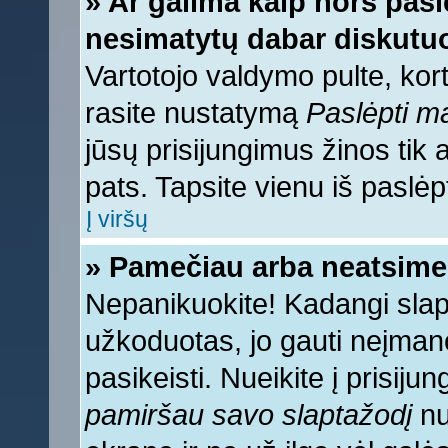
» Ar galima kaip nors pasl
nesimatytų dabar diskutuo
Vartotojo valdymo pulte, kort
rasite nustatymą
Paslėpti 
jūsų prisijungimus žinos tik a
pats. Tapsite vienu iš paslėp
Į viršų
» Pamečiau arba neatsime
Nepanikuokite! Kadangi sla
užkoduotas, jo gauti neįmano
pasikeisti. Nueikite į prisij
pamiršau savo slaptažodį
nu