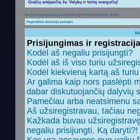
Gražių artėjančių šv. Velykų ir tvirtų margučių!
Peržiūrėti neatsakytus pranešimus
|
Peržiūrėti aktyvias temas
Pagrindinis diskusijų puslapis
Da
Prisijungimas ir registracij
Kodėl aš negaliu prisijungti?
Kodėl aš iš viso turiu užsiregi
Kodėl kiekvieną kartą aš turiu 
Ar galima kaip nors paslėpti 
dabar diskutuojančių dalyvių 
Pamečiau arba neatsimenu sa
Aš užsiregistravau, tačiau nega
Kažkada buvau užsiregistravęs,
negaliu prisijungti. Ką daryti?!