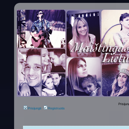
Prisijun
Prisijungti
Registruotis