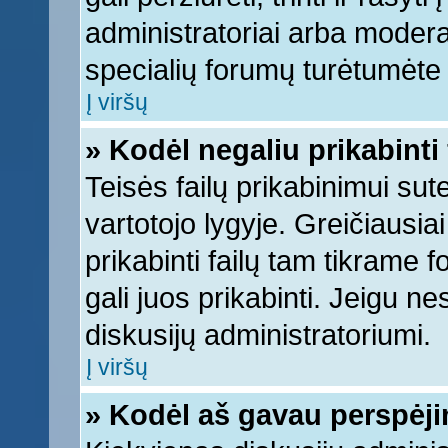
administratoriai arba moderato
specialių forumų turėtumėte k
Į viršų
» Kodėl negaliu prikabinti 
Teisės failų prikabinimui su
vartotojo lygyje. Greičiausia
prikabinti failų tam tikrame 
gali juos prikabinti. Jeigu ne
diskusijų administratoriumi.
Į viršų
» Kodėl aš gavau perspėj