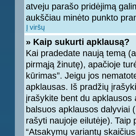
atveju parašo pridėjimą gali
aukščiau minėto punkto pra
Į viršų
» Kaip sukurti apklausą?
Kai pradedate naują temą (
pirmąją žinutę), apačioje tu
kūrimas”. Jeigu jos nematote,
apklausas. Iš pradžių įrašyk
įrašykite bent du apklausos
balsuos apklausos dalyviai (
rašyti naujoje eilutėje). Tai
“Atsakymų variantų skaičius v