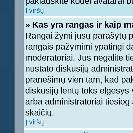
paklauskite kodėl avatarai bu
Į viršų
» Kas yra rangas ir kaip ma
Rangai žymi jūsų parašytų pr
rangais pažymimi ypatingi dal
moderatoriai. Jūs negalite ti
nustato diskusijų administra
pranešimų vien tam, kad pa
diskusijų lentų toks elgesys
arba administratoriai tiesi
skaičių.
Į viršų