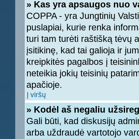
» Kas yra apsaugos nuo v
COPPA - yra Jungtinių Valstij
puslapiai, kurie renka infor
turi tam turėti raštišką tėvų
įsitikinę, kad tai galioja ir 
kreipkitės pagalbos į teisin
neteikia jokių teisinių patari
apačioje.
Į viršų
» Kodėl aš negaliu užsireg
Gali būti, kad diskusijų adm
arba uždraudė vartotojo vard