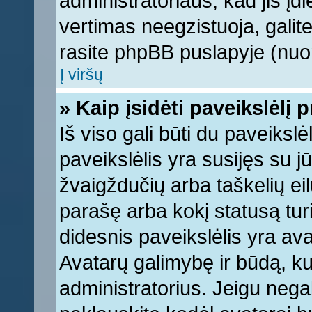
administratoriaus, kad jis įd
vertimas neegzistuoja, galite
rasite phpBB puslapyje (nuor
Į viršų
» Kaip įsidėti paveikslėlį 
Iš viso gali būti du paveikslė
paveikslėlis yra susijęs su j
žvaigždučių arba taškelių eil
parašę arba kokį statusą turi
didesnis paveikslėlis yra ava
Avatarų galimybę ir būdą, kur
administratorius. Jeigu negali