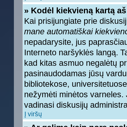
» Kodėl kiekvieną kartą aš 
Kai prisijungiate prie diskus
mane automatiškai kiekvien
nepadarysite, jus paprasčiau
Interneto naršyklės langą. 
kad kitas asmuo negalėtų pri
pasinaudodamas jūsų vardu, 
bibliotekose, universitetuose
nežymėti minėtos varneles.
vadinasi diskusijų administra
Į viršų