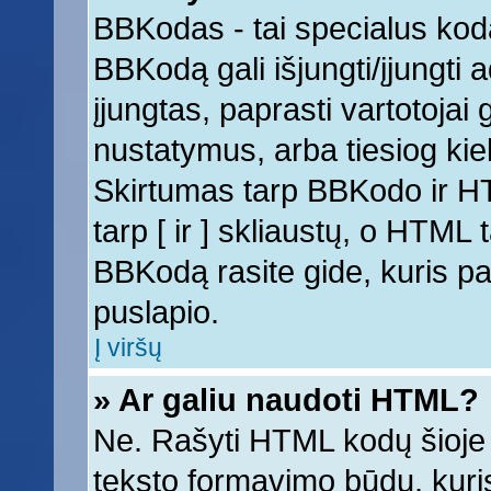
BBKodas - tai specialus kod
BBKodą gali išjungti/įjungti
įjungtas, paprasti vartotojai ga
nustatymus, arba tiesiog k
Skirtumas tarp BBKodo ir 
tarp [ ir ] skliaustų, o HTML
BBKodą rasite gide, kuris 
puslapio.
Į viršų
» Ar galiu naudoti HTML?
Ne. Rašyti HTML kodų šioje 
teksto formavimo būdų, kur