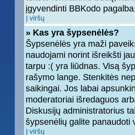
įgyvendinti BBKodo pagalba
Į viršų
» Kas yra šypsenėlės?
Šypsenėlės yra maži paveiks
naudojami norint išreikšti ja
tarpu :( yra liūdnas. Visą š
rašymo lange. Stenkitės nepe
saikingai. Jos labai apsunki
moderatoriai išredaguos arba
Diskusijų administratorius tai
šypsenėlių galite panaudoti
Į viršų