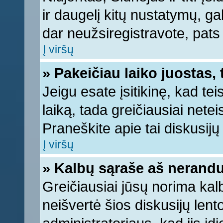
ir daugelį kitų nustatymų, gali
dar neužsiregistravote, pats
Į viršų
» Pakeičiau laiko juostas, 
Jeigu esate įsitikinę, kad tei
laiką, tada greičiausiai nete
Praneškite apie tai diskusijų 
Į viršų
» Kalbų sąraše aš nerandu
Greičiausiai jūsų norima kal
neišvertė šios diskusijų lent