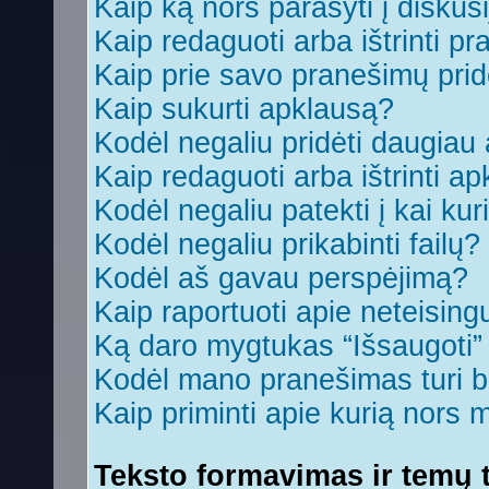
Kaip ką nors parašyti į diskus
Kaip redaguoti arba ištrinti p
Kaip prie savo pranešimų prid
Kaip sukurti apklausą?
Kodėl negaliu pridėti daugia
Kaip redaguoti arba ištrinti a
Kodėl negaliu patekti į kai ku
Kodėl negaliu prikabinti failų?
Kodėl aš gavau perspėjimą?
Kaip raportuoti apie neteisin
Ką daro mygtukas “Išsaugoti
Kodėl mano pranešimas turi bū
Kaip priminti apie kurią nors
Teksto formavimas ir temų t