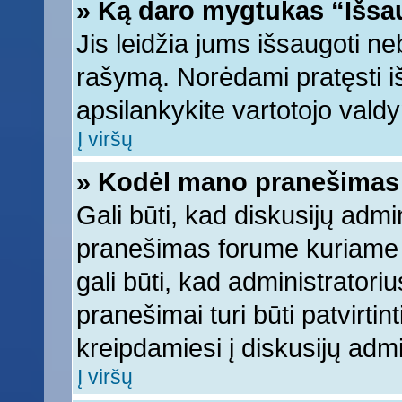
» Ką daro mygtukas “Išsa
Jis leidžia jums išsaugoti ne
rašymą. Norėdami pratęsti 
apsilankykite vartotojo vald
Į viršų
» Kodėl mano pranešimas t
Gali būti, kad diskusijų adm
pranešimas forume kuriame ra
gali būti, kad administratori
pranešimai turi būti patvirti
kreipdamiesi į diskusijų admi
Į viršų