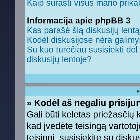
Kaip surasti visus mano prikab
Informacija apie phpBB 3
Kas parašė šią diskusijų lent
Kodėl diskusijose nėra galim
Su kuo turėčiau susisiekti dėl 
diskusijų lentoje?
P
» Kodėl aš negaliu prisiju
Gali būti keletas priežasčių ko
kad įvedėte teisingą vartotojo
teisingi, susisiekite su disku