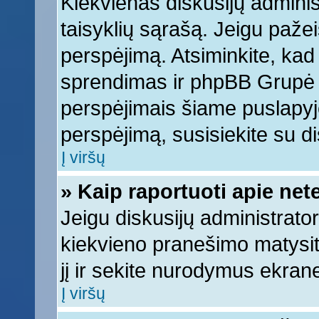
Kiekvienas diskusijų adminis
taisyklių sąrašą. Jeigu pažeis
perspėjimą. Atsiminkite, kad 
sprendimas ir phpBB Grupė 
perspėjimais šiame puslapyje
perspėjimą, susisiekite su di
Į viršų
» Kaip raportuoti apie ne
Jeigu diskusijų administrator
kiekvieno pranešimo matysi
jį ir sekite nurodymus ekran
Į viršų