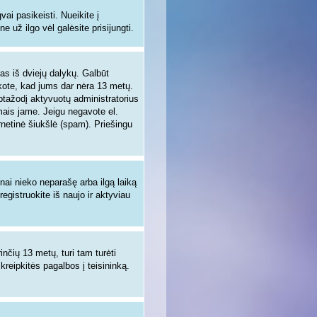
i pasikeisti. Nueikite į
 už ilgo vėl galėsite prisijungti.
enas iš dviejų dalykų. Galbūt
nkote, kad jums dar nėra 13 metų.
aptažodį aktyvuotų administratorius
ymais jame. Jeigu negavote el.
rnetinė šiukšlė (spam). Priešingu
žnai nieko neparašę arba ilgą laiką
egistruokite iš naujo ir aktyviau
inčių 13 metų, turi tam turėti
 kreipkitės pagalbos į teisininką.