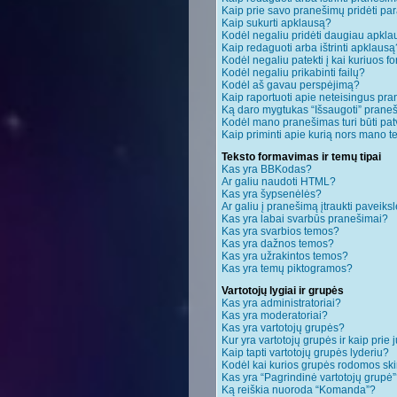
Kaip prie savo pranešimų pridėti pa
Kaip sukurti apklausą?
Kodėl negaliu pridėti daugiau apkl
Kaip redaguoti arba ištrinti apklausą
Kodėl negaliu patekti į kai kuriuos 
Kodėl negaliu prikabinti failų?
Kodėl aš gavau perspėjimą?
Kaip raportuoti apie neteisingus pr
Ką daro mygtukas “Išsaugoti” pran
Kodėl mano pranešimas turi būti patv
Kaip priminti apie kurią nors mano 
Teksto formavimas ir temų tipai
Kas yra BBKodas?
Ar galiu naudoti HTML?
Kas yra šypsenėlės?
Ar galiu į pranešimą įtraukti paveiksl
Kas yra labai svarbūs pranešimai?
Kas yra svarbios temos?
Kas yra dažnos temos?
Kas yra užrakintos temos?
Kas yra temų piktogramos?
Vartotojų lygiai ir grupės
Kas yra administratoriai?
Kas yra moderatoriai?
Kas yra vartotojų grupės?
Kur yra vartotojų grupės ir kaip prie j
Kaip tapti vartotojų grupės lyderiu?
Kodėl kai kurios grupės rodomos ski
Kas yra “Pagrindinė vartotojų grupė
Ką reiškia nuoroda “Komanda”?