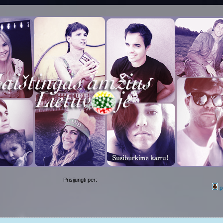
Prisijungti per:
p