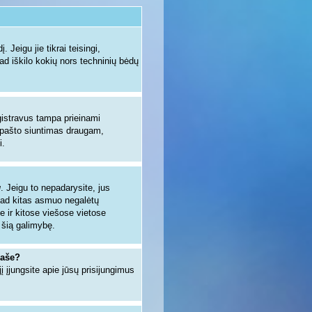
 Jeigu jie tikrai teisingi,
kad iškilo kokių nors techninių bėdų
egistravus tampa prieinami
io pašto siuntimas draugam,
i.
u
. Jeigu to nepadarysite, jus
kad kitas asmuo negalėtų
e ir kitose viešose vietose
 šią galimybę.
raše?
jį įjungsite apie jūsų prisijungimus