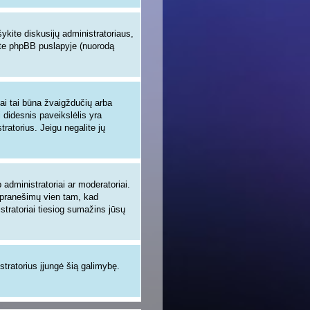
šykite diskusijų administratoriaus,
site phpBB puslapyje (nuorodą
iai tai būna žvaigždučių arba
i didesnis paveikslėlis yra
tratorius. Jeigu negalite jų
administratoriai ar moderatoriai.
ų pranešimų vien tam, kad
tratoriai tiesiog sumažins jūsų
istratorius įjungė šią galimybę.