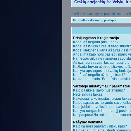
Gražių artėjančių šv. Velykų ir 
Peržiūrėti neatsakytus pranešimus
|
Perži
Pagrindinis diskusijų puslapis
Prisijungimas ir registracija
Kodėl aš negaliu prisijungti?
Kodėl aš iš viso turiu užsiregistruoti?
Kodėl kiekvieną kartą aš turiu vis iš 
Ar galima kaip nors paslėpti mano va
Pamečiau arba neatsimenu savo sla
Aš užsiregistravau, tačiau negaliu pri
Kažkada buvau užsiregistravęs, tačiau
Kas yra apsaugos nuo vaikų funkci
Kodėl aš negaliu užsiregistruoti?
Ką daro nuoroda “Ištrinti visus disku
Vartotojo nustatymai ir parametrai
Kaip pasikeisi savo nustatymus?
Neteisingas laikas!
Pakeičiau laiko juostas, tačiau laikas
Kalbų sąraše aš nerandu savo kalbo
Kaip įsidėti paveikslėlį prie savo var
Kas yra rangas ir kaip man jį pasikei
Kai paspaudžiu ant kurio nors vartot
Rašymo veiksmai
Kaip ką nors parašyti į diskusijas?
Kaip redaguoti arba ištrinti praneši