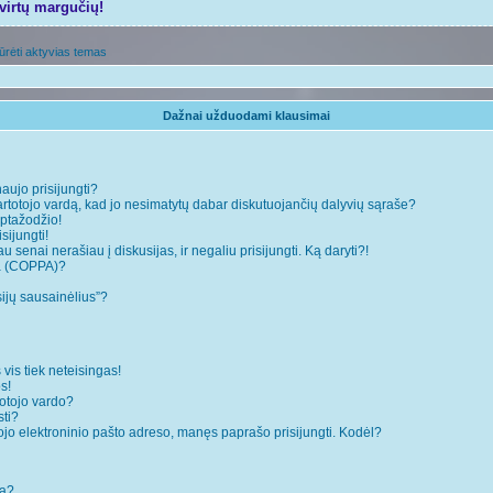
tvirtų margučių!
ūrėti aktyvias temas
Dažnai užduodami klausimai
naujo prisijungti?
rtotojo vardą, kad jo nesimatytų dabar diskutuojančių dalyvių sąraše?
ptažodžio!
sijungti!
 senai nerašiau į diskusijas, ir negaliu prisijungti. Ką daryti?!
ja (COPPA)?
sijų sausainėlius”?
 vis tiek neteisingas!
s!
totojo vardo?
sti?
ojo elektroninio pašto adreso, manęs paprašo prisijungti. Kodėl?
mą?