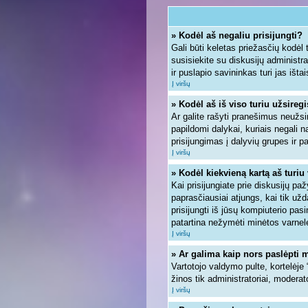
» Kodėl aš negaliu prisijungti?
Gali būti keletas priežasčių kodėl ta
susisiekite su diskusijų administra
ir puslapio savininkas turi jas ištai
Į viršų
» Kodėl aš iš viso turiu užsiregi
Ar galite rašyti pranešimus neužsi
papildomi dalykai, kuriais negali n
prisijungimas į dalyvių grupes ir pa
Į viršų
» Kodėl kiekvieną kartą aš turiu 
Kai prisijungiate prie diskusijų pa
paprasčiausiai atjungs, kai tik u
prisijungti iš jūsų kompiuterio pa
patartina nežymėti minėtos varnel
Į viršų
» Ar galima kaip nors paslėpti 
Vartotojo valdymo pulte, kortelėje
žinos tik administratoriai, moderato
Į viršų