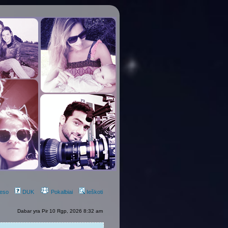
eso
DUK
Pokalbiai
Ieškoti
Dabar yra Pir 10 Rgp, 2026 8:32 am