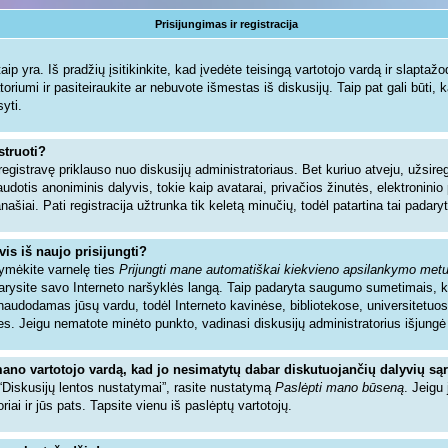
Prisijungimas ir registracija
ip yra. Iš pradžių įsitikinkite, kad įvedėte teisingą vartotojo vardą ir slaptažodį.
toriumi ir pasiteiraukite ar nebuvote išmestas iš diskusijų. Taip pat gali būti, 
syti.
struoti?
registravę priklauso nuo diskusijų administratoriaus. Bet kuriuo atveju, užsir
audotis anoniminis dalyvis, tokie kaip avatarai, privačios žinutės, elektronin
našiai. Pati registracija užtrunka tik keletą minučių, todėl patartina tai padaryt
vis iš naujo prisijungti?
žymėkite varnelę ties
Prijungti mane automatiškai kiekvieno apsilankymo met
ždarysite savo Interneto naršyklės langą. Taip padaryta saugumo sumetimais, 
sinaudodamas jūsų vardu, todėl Interneto kavinėse, bibliotekose, universitetuos
es. Jeigu nematote minėto punkto, vadinasi diskusijų administratorius išjungė
mano vartotojo vardą, kad jo nesimatytų dabar diskutuojančių dalyvių są
 “Diskusijų lentos nustatymai”, rasite nustatymą
Paslėpti mano būseną
. Jeigu 
riai ir jūs pats. Tapsite vienu iš paslėptų vartotojų.