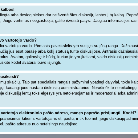
 kalbos!
iegta arba tiesiog niekas dar neišvertė šios diskusijų lentos į tą kalbą. Papra
ą. Jeigu vertimas neegzistuoja, galite išversti patys. Daugiau informacijos ra
avo vartotojo vardo?
šalia vartotojo vardo. Pirmasis paveikslėlis yra susijęs su jūsų rangu. Dažniaus
inučių jūs esat parašę arba kokį statusą turite diskusijose. Antrasis dažniausia
alus. Avatarų galimybę ir būdą, kuriuo jie yra įkeliami, valdo diskusijų adminis
uskite kodėl avatarai buvo išjungti.
pasikeisti?
ų skaičių. Taip pat specialiais rangais pažymimi ypatingi dalyviai, tokie kaip 
angų, kadangi juos nustato diskusijų administratorius. Nerašinėkite nereikaling
 diskusijų lentų toks elgesys yra netoleruojamas ir moderatoriai arba adminis
 vartotojo elektroninio pašto adreso, manęs paprašo prisijungti. Kodėl?
ti pranešimus kitiems vartotojams el. paštu, ir tik tuomet, jeigu diskusijų admin
el. pašto adresus nuo neteisingo naudojimo.