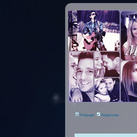
Prisijungti
Registruotis