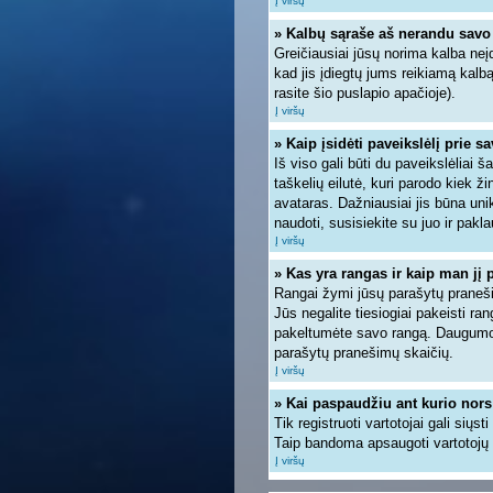
Į viršų
» Kalbų sąraše aš nerandu savo
Greičiausiai jūsų norima kalba neįd
kad jis įdiegtų jums reikiamą kalb
rasite šio puslapio apačioje).
Į viršų
» Kaip įsidėti paveikslėlį prie s
Iš viso gali būti du paveikslėliai 
taškelių eilutė, kuri parodo kiek ž
avataras. Dažniausiai jis būna unik
naudoti, susisiekite su juo ir pakla
Į viršų
» Kas yra rangas ir kaip man jį 
Rangai žymi jūsų parašytų pranešim
Jūs negalite tiesiogiai pakeisti r
pakeltumėte savo rangą. Daugumoje
parašytų pranešimų skaičių.
Į viršų
» Kai paspaudžiu ant kurio nors
Tik registruoti vartotojai gali siųs
Taip bandoma apsaugoti vartotojų 
Į viršų