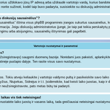
torius užblokavo jūsų IP adresą arba uždraudė vartotojo vardą, kuriuo bandote u
gu norite sužinoti, kodėl taip buvo padaryta, susisiekite su diskusijų administrat
us diskusijų sausainėlius”?
sausainėlius” ištrina visus phpBB programinės įrangos sukurtus sausainėlius,
ormacija. Jeigu diskusijų administratorius įjungė, jie taip pat teikia perskaityt
jungimu arba atsijungimu, sausainėlių ištrynimas gali pagelbėti.
Vartotojo nustatymai ir parametrai
us?
 užsiregistravęs) saugomi duomenų bazėje. Norėdami juos pakeisti, aplankykite
tinėje puslapio dalyje. Ten rasite visus savo nustatymus.
s. Tokiu atveju keliaukite į vartotojo valdymo pultą ir pasikeiskite savo laiko j
ius, Niujorkas, Sidnėjus ir t.t. Įsidėmėkite, kad keisti laiko juostas, kaip ir d
dar neužsiregistravote, pats metas būtų tai padaryti.
 laikas vis tiek neteisingas!
i nustatėte laiko juostą ir vasaros laiką, tada greičiausiai neteisingai nustatym