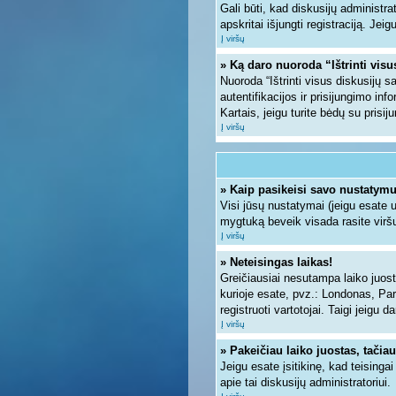
Gali būti, kad diskusijų administra
apskritai išjungti registraciją. Jei
Į viršų
» Ką daro nuoroda “Ištrinti vis
Nuoroda “Ištrinti visus diskusijų 
autentifikacijos ir prisijungimo inf
Kartais, jeigu turite bėdų su prisi
Į viršų
» Kaip pasikeisi savo nustatym
Visi jūsų nustatymai (jeigu esate
mygtuką beveik visada rasite viršu
Į viršų
» Neteisingas laikas!
Greičiausiai nesutampa laiko juosto
kurioje esate, pvz.: Londonas, Paryž
registruoti vartotojai. Taigi jeigu 
Į viršų
» Pakeičiau laiko juostas, tačiau
Jeigu esate įsitikinę, kad teisinga
apie tai diskusijų administratoriui.