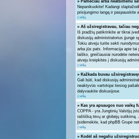
» Pamečiau arba neatsimenu sa
Nepanikuokite! Kadangi slaptažodi
prisijungimo langą ir paspauskite 
Į viršų
» Aš užsiregistravau, tačiau nega
Iš pradžių patikrinkite ar tikrai įve
diskusijų administratorius įjungė 
Tokiu atveju turite sekti nurodymus
arba jūs pats. Informacija apie tai
laiško, greičiausiai nurodėte nete
atveju kreipkitės į diskusijų admini
Į viršų
» Kažkada buvau užsiregistravęs, 
Gali būti, kad diskusijų administra
neaktyvūs vartotojai tiesiog pašal
dalyvaukite diskusijose.
Į viršų
» Kas yra apsaugos nuo vaikų f
COPPA - yra Jungtinių Valstijų įsta
raštišką tėvų ar globėjų sutikimą. 
Įsidėmėkite, kad phpBB Grupė neteik
Į viršų
» Kodėl aš negaliu užsiregistruo