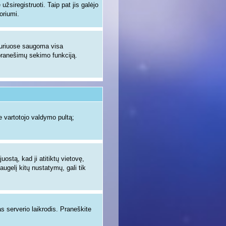
žsiregistruoti. Taip pat jis galėjo
oriumi.
 kuriuose saugoma visa
ų pranešimų sekimo funkciją.
 vartotojo valdymo pultą;
uostą, kad ji atitiktų vietovę,
augelį kitų nustatymų, gali tik
as serverio laikrodis. Praneškite