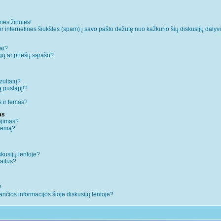
es žinutes!
internetines šiukšles (spam) į savo pašto dėžutę nuo kažkurio šių diskusijų dalyvi
ai?
augų ar priešų sąrašo?
zultatų?
ą puslapį!?
 ir temas?
as
ėjimas?
 temą?
skusijų lentoje?
failus?
?
iančios informacijos šioje diskusijų lentoje?