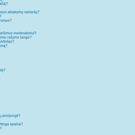
rašą?
ausos atsakymų variantų?
?
forumus?
anešimus moderatoriui?
ešimo rašymo lange?
irtintas?
temą?
ėlį?
ų prisijungti?
rtinga spalva?
”?