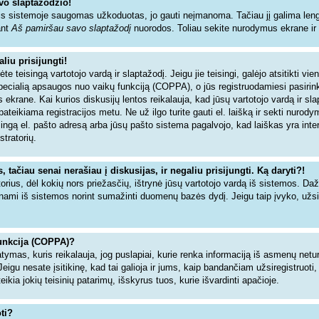
vo slaptažodžio!
s sistemoje saugomas užkoduotas, jo gauti neįmanoma. Tačiau jį galima lengva
ant
Aš pamiršau savo slaptažodį
nuorodos. Toliau sekite nurodymus ekrane ir ne
liu prisijungti!
dėte teisingą vartotojo vardą ir slaptažodį. Jeigu jie teisingi, galėjo atsitikti vi
specialią apsaugos nuo vaikų funkciją (COPPA), o jūs registruodamiesi pasiri
 ekrane. Kai kurios diskusijų lentos reikalauja, kad jūsų vartotojo vardą ir sl
 pateikiama registracijos metu. Ne už ilgo turite gauti el. laišką ir sekti nurod
isingą el. pašto adresą arba jūsų pašto sistema pagalvojo, kad laiškas yra inte
stratorių.
tačiau senai nerašiau į diskusijas, ir negaliu prisijungti. Ką daryti?!
torius, dėl kokių nors priežasčių, ištrynė jūsų vartotojo vardą iš sistemos. Da
inami iš sistemos norint sumažinti duomenų bazės dydį. Jeigu taip įvyko, užsir
unkcija (COPPA)?
tymas, kuris reikalauja, jog puslapiai, kurie renka informaciją iš asmenų netur
Jeigu nesate įsitikinę, kad tai galioja ir jums, kaip bandančiam užsiregistruoti,
ia jokių teisinių patarimų, išskyrus tuos, kurie išvardinti apačioje.
ti?