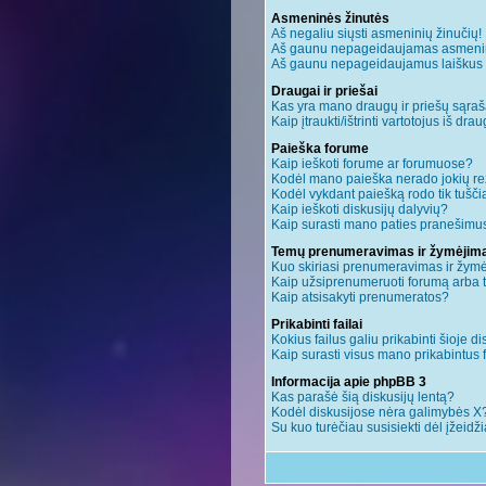
Asmeninės žinutės
Aš negaliu siųsti asmeninių žinučių!
Aš gaunu nepageidaujamas asmenin
Aš gaunu nepageidaujamus laiškus ir 
Draugai ir priešai
Kas yra mano draugų ir priešų sąraš
Kaip įtraukti/ištrinti vartotojus iš dr
Paieška forume
Kaip ieškoti forume ar forumuose?
Kodėl mano paieška nerado jokių re
Kodėl vykdant paiešką rodo tik tušči
Kaip ieškoti diskusijų dalyvių?
Kaip surasti mano paties pranešimus
Temų prenumeravimas ir žymėjim
Kuo skiriasi prenumeravimas ir žym
Kaip užsiprenumeruoti forumą arba
Kaip atsisakyti prenumeratos?
Prikabinti failai
Kokius failus galiu prikabinti šioje di
Kaip surasti visus mano prikabintus 
Informacija apie phpBB 3
Kas parašė šią diskusijų lentą?
Kodėl diskusijose nėra galimybės X
Su kuo turėčiau susisiekti dėl įžeidž