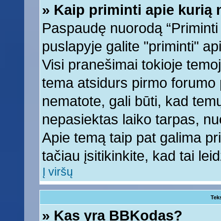
» Kaip priminti apie kuri
Paspaudę nuorodą “Priminti
puslapyje galite "priminti" a
Visi pranešimai tokioje temoj
tema atsidurs pirmo forumo 
nematote, gali būti, kad tem
nepasiektas laiko tarpas, nu
Apie temą taip pat galima prim
tačiau įsitikinkite, kad tai lei
Į viršų
Tek
» Kas yra BBKodas?