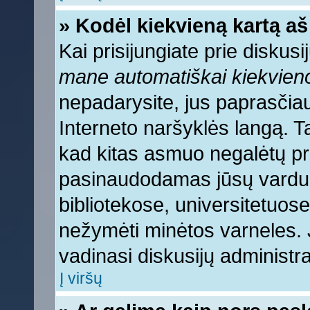
» Kodėl kiekvieną kartą aš 
Kai prisijungiate prie diskus
mane automatiškai kiekvien
nepadarysite, jus paprasčiau
Interneto naršyklės langą. 
kad kitas asmuo negalėtų pri
pasinaudodamas jūsų vardu, 
bibliotekose, universitetuose
nežymėti minėtos varneles.
vadinasi diskusijų administra
Į viršų