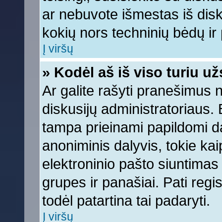
ar nebuvote išmestas iš diskus
kokių nors techninių bėdų ir p
Į viršų
» Kodėl aš iš viso turiu už
Ar galite rašyti pranešimus 
diskusijų administratoriaus. 
tampa prieinami papildomi da
anoniminis dalyvis, tokie kai
elektroninio pašto siuntimas
grupes ir panašiai. Pati regis
todėl patartina tai padaryti.
Į viršų