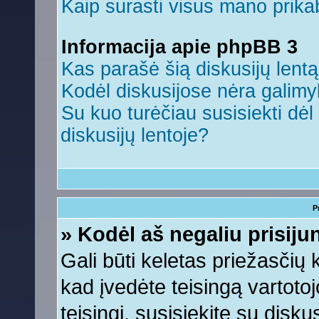
Kaip surasti visus mano prikab
Informacija apie phpBB 3
Kas parašė šią diskusijų lent
Kodėl diskusijose nėra galim
Su kuo turėčiau susisiekti dėl 
diskusijų lentoje?
P
» Kodėl aš negaliu prisiju
Gali būti keletas priežasčių ko
kad įvedėte teisingą vartotojo
teisingi, susisiekite su disku