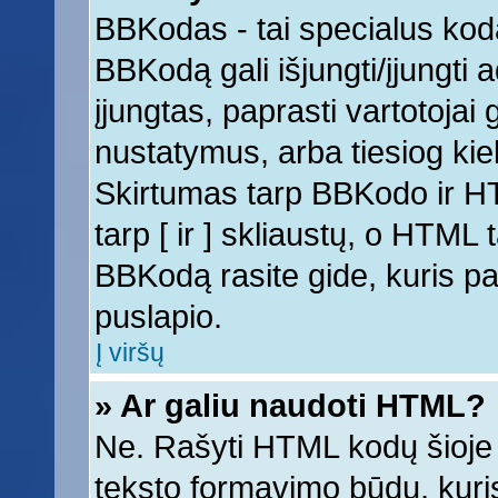
BBKodas - tai specialus kod
BBKodą gali išjungti/įjungti
įjungtas, paprasti vartotojai ga
nustatymus, arba tiesiog k
Skirtumas tarp BBKodo ir 
tarp [ ir ] skliaustų, o HTML
BBKodą rasite gide, kuris 
puslapio.
Į viršų
» Ar galiu naudoti HTML?
Ne. Rašyti HTML kodų šioje 
teksto formavimo būdų, kur