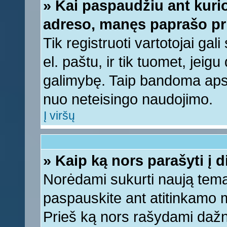
» Kai paspaudžiu ant kurio
adreso, manęs paprašo pri
Tik registruoti vartotojai ga
el. paštu, ir tik tuomet, jeig
galimybę. Taip bandoma apsa
nuo neteisingo naudojimo.
Į viršų
» Kaip ką nors parašyti į 
Norėdami sukurti naują tem
paspauskite ant atitinkamo
Prieš ką nors rašydami dažnia