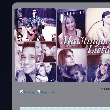
Prisijun
Prisijungti
Registruotis