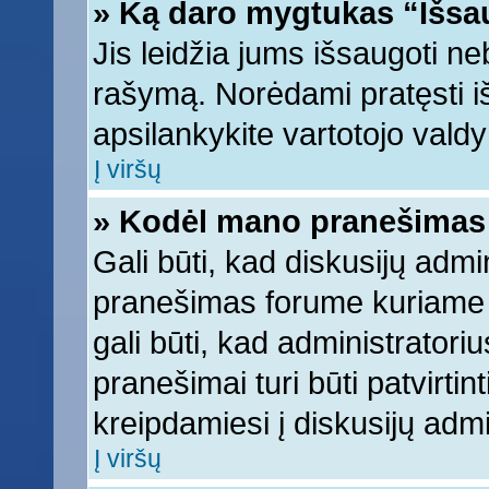
» Ką daro mygtukas “Išsa
Jis leidžia jums išsaugoti ne
rašymą. Norėdami pratęsti 
apsilankykite vartotojo vald
Į viršų
» Kodėl mano pranešimas t
Gali būti, kad diskusijų adm
pranešimas forume kuriame ra
gali būti, kad administratori
pranešimai turi būti patvirti
kreipdamiesi į diskusijų admi
Į viršų