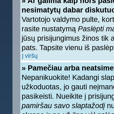
» Ar galima kaip nors pasl
nesimatytų dabar diskutuo
Vartotojo valdymo pulte, kort
rasite nustatymą
Paslėpti 
jūsų prisijungimus žinos tik a
pats. Tapsite vienu iš paslėp
Į viršų
» Pamečiau arba neatsime
Nepanikuokite! Kadangi sla
užkoduotas, jo gauti neįmano
pasikeisti. Nueikite į prisij
pamiršau savo slaptažodį
nu