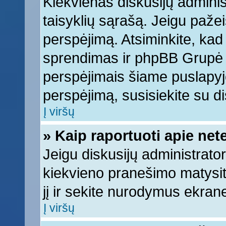
Kiekvienas diskusijų adminis
taisyklių sąrašą. Jeigu pažeis
perspėjimą. Atsiminkite, kad 
sprendimas ir phpBB Grupė 
perspėjimais šiame puslapyje
perspėjimą, susisiekite su di
Į viršų
» Kaip raportuoti apie ne
Jeigu diskusijų administrator
kiekvieno pranešimo matysi
jį ir sekite nurodymus ekran
Į viršų