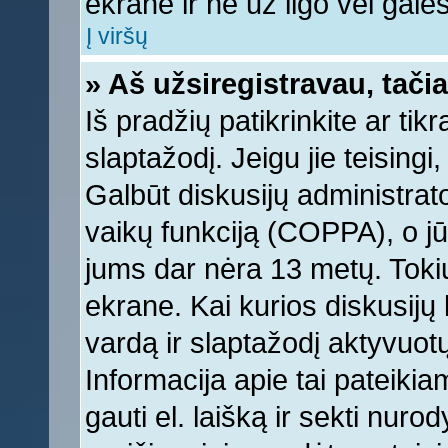
ekrane ir ne už ilgo vėl galėsi
Į viršų
» Aš užsiregistravau, tačia
Iš pradžių patikrinkite ar tikr
slaptažodį. Jeigu jie teisingi,
Galbūt diskusijų administrat
vaikų funkciją (COPPA), o jū
jums dar nėra 13 metų. Tokiu
ekrane. Kai kurios diskusijų 
vardą ir slaptažodį aktyvuotų
Informacija apie tai pateikia
gauti el. laišką ir sekti nur