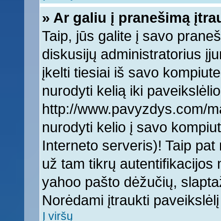
» Ar galiu į pranešimą įtra
Taip, jūs galite į savo praneš
diskusijų administratorius įj
įkelti tiesiai iš savo kompiut
nurodyti kelią iki paveikslėlio
http://www.pavyzdys.com/man
nurodyti kelio į savo kompiute
Interneto serveris)! Taip pat 
už tam tikrų autentifikacijo
yahoo pašto dėžučių, slaptaž
Norėdami įtraukti paveikslė
Į viršų