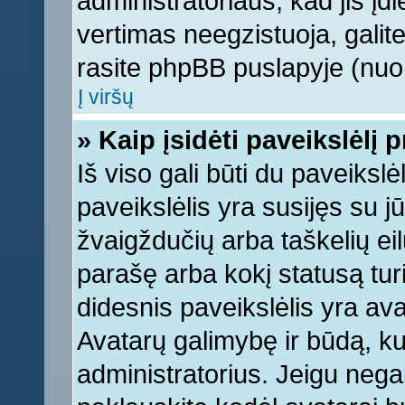
administratoriaus, kad jis įd
vertimas neegzistuoja, galite
rasite phpBB puslapyje (nuor
Į viršų
» Kaip įsidėti paveikslėlį 
Iš viso gali būti du paveikslė
paveikslėlis yra susijęs su j
žvaigždučių arba taškelių eil
parašę arba kokį statusą turi
didesnis paveikslėlis yra ava
Avatarų galimybę ir būdą, kur
administratorius. Jeigu negali