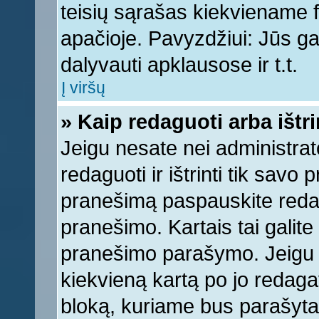
teisių sąrašas kiekviename 
apačioje. Pavyzdžiui: Jūs gal
dalyvauti apklausose ir t.t.
Į viršų
» Kaip redaguoti arba ištr
Jeigu nesate nei administrato
redaguoti ir ištrinti tik sav
pranešimą paspauskite reda
pranešimo. Kartais tai galite 
pranešimo parašymo. Jeigu k
kiekvieną kartą po jo redaga
bloką, kuriame bus parašyta