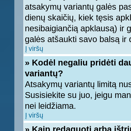
atsakymų variantų galės pasi
dienų skaičių, kiek tęsis apk
nesibaigiančią apklausą) ir ga
galės atšaukti savo balsą ir 
Į viršų
» Kodėl negaliu pridėti d
variantų?
Atsakymų variantų limitą nus
Susisiekite su juo, jeigu ma
nei leidžiama.
Į viršų
» Kaip redaguoti arba ištr