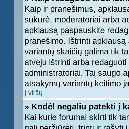
Kaip ir pranešimus, apklausą 
sukūrė, moderatoriai arba ad
apklausą paspauskite redag
pranešimo. Ištrinti apklausą
variantų skaičių galima tik 
atveju ištrinti arba redaguot
administratoriai. Tai saugo
atsakymų variantų keitimo ja
Į viršų
» Kodėl negaliu patekti į 
Kai kurie forumai skirti tik 
gali peržiūrėti, trinti ir raš