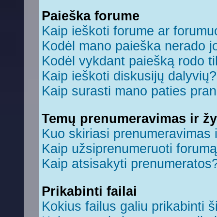
Paieška forume
Kaip ieškoti forume ar forum
Kodėl mano paieška nerado jo
Kodėl vykdant paiešką rodo ti
Kaip ieškoti diskusijų dalyvių?
Kaip surasti mano paties pra
Temų prenumeravimas ir ž
Kuo skiriasi prenumeravimas 
Kaip užsiprenumeruoti forum
Kaip atsisakyti prenumeratos
Prikabinti failai
Kokius failus galiu prikabinti š