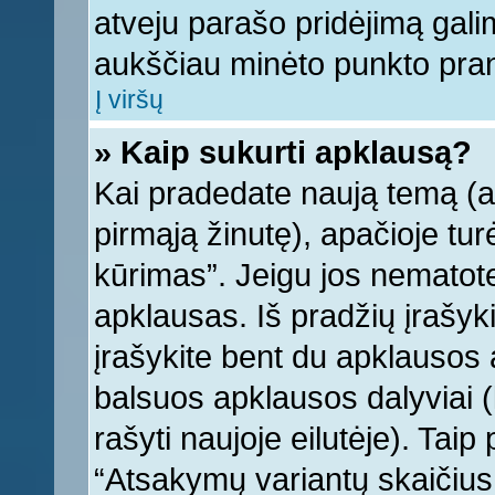
atveju parašo pridėjimą gali
aukščiau minėto punkto pra
Į viršų
» Kaip sukurti apklausą?
Kai pradedate naują temą (
pirmąją žinutę), apačioje tu
kūrimas”. Jeigu jos nematote,
apklausas. Iš pradžių įrašyk
įrašykite bent du apklausos
balsuos apklausos dalyviai (
rašyti naujoje eilutėje). Tai
“Atsakymų variantų skaičius v