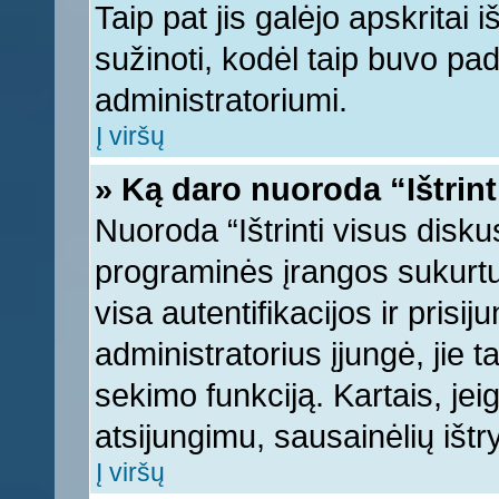
Taip pat jis galėjo apskritai i
sužinoti, kodėl taip buvo pad
administratoriumi.
Į viršų
» Ką daro nuoroda “Ištrint
Nuoroda “Ištrinti visus disku
programinės įrangos sukurt
visa autentifikacijos ir prisi
administratorius įjungė, jie 
sekimo funkciją. Kartais, jei
atsijungimu, sausainėlių ištr
Į viršų