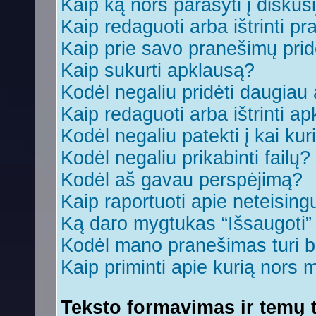
Kaip ką nors parašyti į diskus
Kaip redaguoti arba ištrinti p
Kaip prie savo pranešimų prid
Kaip sukurti apklausą?
Kodėl negaliu pridėti daugia
Kaip redaguoti arba ištrinti a
Kodėl negaliu patekti į kai ku
Kodėl negaliu prikabinti failų?
Kodėl aš gavau perspėjimą?
Kaip raportuoti apie neteisin
Ką daro mygtukas “Išsaugoti
Kodėl mano pranešimas turi bū
Kaip priminti apie kurią nors
Teksto formavimas ir temų t