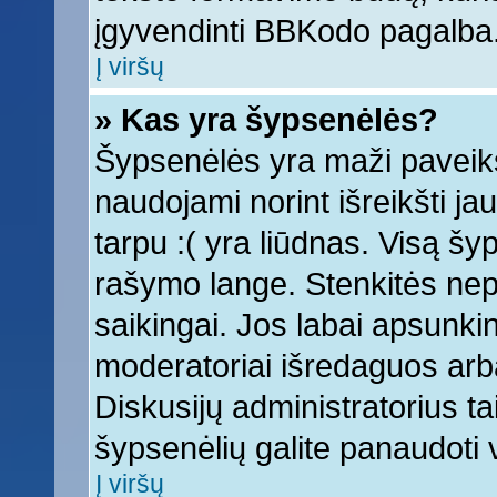
įgyvendinti BBKodo pagalba
Į viršų
» Kas yra šypsenėlės?
Šypsenėlės yra maži paveiks
naudojami norint išreikšti ja
tarpu :( yra liūdnas. Visą š
rašymo lange. Stenkitės nepe
saikingai. Jos labai apsunki
moderatoriai išredaguos arba
Diskusijų administratorius tai
šypsenėlių galite panaudoti
Į viršų