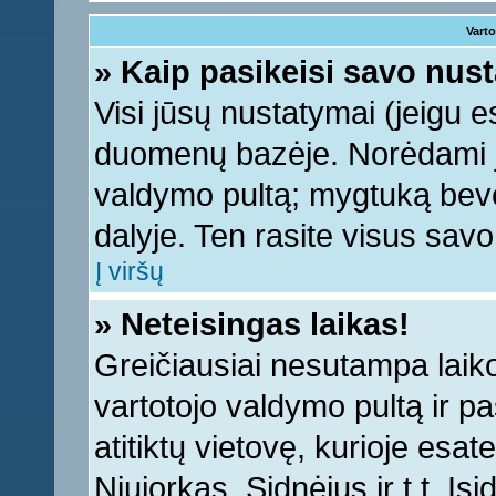
Varto
» Kaip pasikeisi savo nu
Visi jūsų nustatymai (jeigu 
duomenų bazėje. Norėdami ju
valdymo pultą; mygtuką bevei
dalyje. Ten rasite visus sav
Į viršų
» Neteisingas laikas!
Greičiausiai nesutampa laiko 
vartotojo valdymo pultą ir pas
atitiktų vietovę, kurioje esa
Niujorkas, Sidnėjus ir t.t. Įs