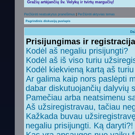
Gražių artėjančių šv. Velykų ir tvirtų margučių!
Peržiūrėti neatsakytus pranešimus
|
Peržiūrėti aktyvias temas
Pagrindinis diskusijų puslapis
Da
Prisijungimas ir registracij
Kodėl aš negaliu prisijungti?
Kodėl aš iš viso turiu užsiregi
Kodėl kiekvieną kartą aš turiu 
Ar galima kaip nors paslėpti 
dabar diskutuojančių dalyvių 
Pamečiau arba neatsimenu sa
Aš užsiregistravau, tačiau nega
Kažkada buvau užsiregistravęs,
negaliu prisijungti. Ką daryti?!