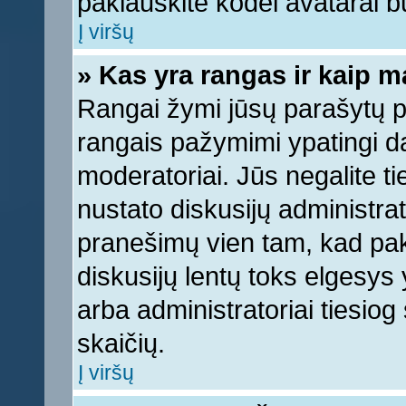
paklauskite kodėl avatarai bu
Į viršų
» Kas yra rangas ir kaip ma
Rangai žymi jūsų parašytų pr
rangais pažymimi ypatingi dal
moderatoriai. Jūs negalite ti
nustato diskusijų administra
pranešimų vien tam, kad pa
diskusijų lentų toks elgesys
arba administratoriai tiesi
skaičių.
Į viršų