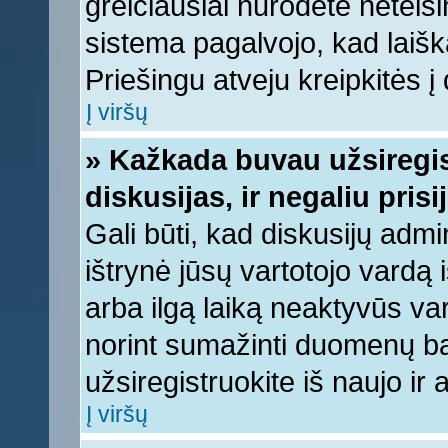
greičiausiai nurodėte neteis
sistema pagalvojo, kad laišk
Priešingu atveju kreipkitės į 
Į viršų
» Kažkada buvau užsiregist
diskusijas, ir negaliu prisi
Gali būti, kad diskusijų admi
ištrynė jūsų vartotojo vardą
arba ilgą laiką neaktyvūs var
norint sumažinti duomenų baz
užsiregistruokite iš naujo ir
Į viršų