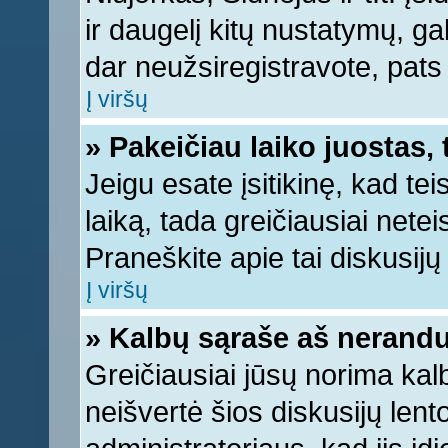
ir daugelį kitų nustatymų, gali
dar neužsiregistravote, pats
Į viršų
» Pakeičiau laiko juostas, 
Jeigu esate įsitikinę, kad tei
laiką, tada greičiausiai nete
Praneškite apie tai diskusijų 
Į viršų
» Kalbų sąraše aš nerandu
Greičiausiai jūsų norima kal
neišvertė šios diskusijų lent