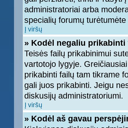
administratoriai arba moderato
specialių forumų turėtumėte k
Į viršų
» Kodėl negaliu prikabinti 
Teisės failų prikabinimui su
vartotojo lygyje. Greičiausia
prikabinti failų tam tikrame 
gali juos prikabinti. Jeigu ne
diskusijų administratoriumi.
Į viršų
» Kodėl aš gavau perspėj