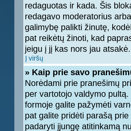
redaguotas ir kada. Šis bl
redagavo moderatorius arba a
galimybę palikti žinutę, kod
pat reikėtų žinoti, kad papras
jeigu į jį kas nors jau atsakė.
Į viršų
» Kaip prie savo pranešim
Norėdami prie pranešimų pridė
per vartotojo valdymo pultą.
formoje galite pažymėti varn
pat galite pridėti parašą pri
padaryti įjungę atitinkamą n