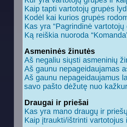
Kur yra vartotojų grupės ir kaip
Kaip tapti vartotojų grupės ly
Kodėl kai kurios grupės rodom
Kas yra “Pagrindinė vartotojų
Ką reiškia nuoroda “Komanda
Asmeninės žinutės
Aš negaliu siųsti asmeninių ži
Aš gaunu nepageidaujamas a
Aš gaunu nepageidaujamus laiš
savo pašto dėžutę nuo kažkuri
Draugai ir priešai
Kas yra mano draugų ir prieš
Kaip įtraukti/ištrinti vartotoju