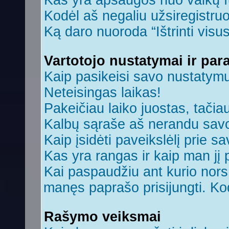
Kas yra apsaugos nuo vaikų 
Kodėl aš negaliu užsiregistruo
Ką daro nuoroda “Ištrinti visu
Vartotojo nustatymai ir par
Kaip pasikeisi savo nustatym
Neteisingas laikas!
Pakeičiau laiko juostas, tačiau
Kalbų sąraše aš nerandu savo
Kaip įsidėti paveikslėlį prie s
Kas yra rangas ir kaip man jį 
Kai paspaudžiu ant kurio nors 
manęs paprašo prisijungti. Ko
Rašymo veiksmai