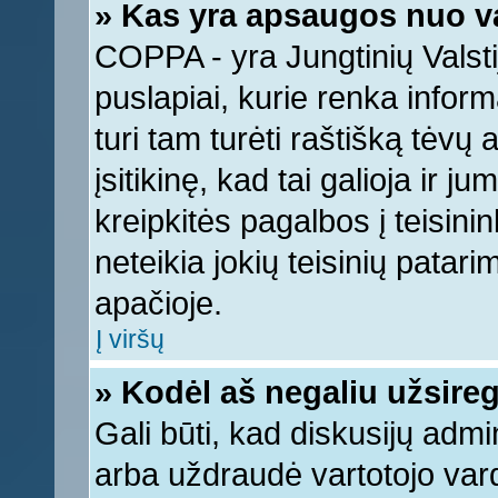
» Kas yra apsaugos nuo v
COPPA - yra Jungtinių Valstij
puslapiai, kurie renka infor
turi tam turėti raštišką tėvų
įsitikinę, kad tai galioja ir 
kreipkitės pagalbos į teisin
neteikia jokių teisinių patari
apačioje.
Į viršų
» Kodėl aš negaliu užsireg
Gali būti, kad diskusijų adm
arba uždraudė vartotojo vard