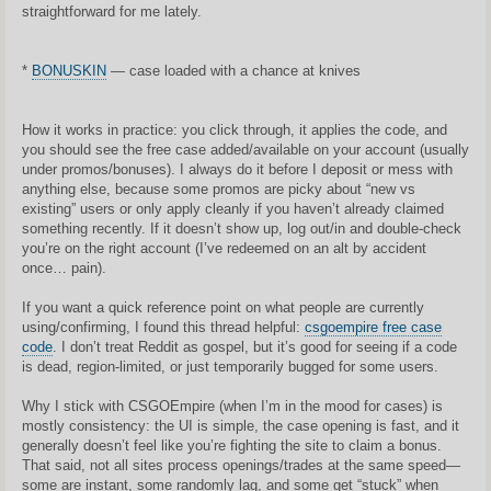
a
straightforward for me lately.
r
t
i
n
*
BONUSKIN
— case loaded with a chance at knives
ė
How it works in practice: you click through, it applies the code, and
you should see the free case added/available on your account (usually
under promos/bonuses). I always do it before I deposit or mess with
anything else, because some promos are picky about “new vs
existing” users or only apply cleanly if you haven’t already claimed
something recently. If it doesn’t show up, log out/in and double-check
you’re on the right account (I’ve redeemed on an alt by accident
once… pain).
If you want a quick reference point on what people are currently
using/confirming, I found this thread helpful:
csgoempire free case
code
. I don’t treat Reddit as gospel, but it’s good for seeing if a code
is dead, region-limited, or just temporarily bugged for some users.
Why I stick with CSGOEmpire (when I’m in the mood for cases) is
mostly consistency: the UI is simple, the case opening is fast, and it
generally doesn’t feel like you’re fighting the site to claim a bonus.
That said, not all sites process openings/trades at the same speed—
some are instant, some randomly lag, and some get “stuck” when