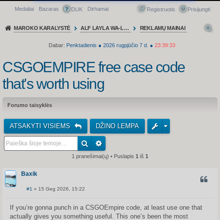
Medaliai
Bazaras
Dirhamai
Greitasis meniu
DUK
Registruotis
Prisijungti
MAROKO KARALYSTĖ
ALF LAYLA WA-LAYLA
REKLAMŲ MAINAI
Dabar:
Penktadienis
●
2026
rugpjūčio 7 d.
●
23:39:33
CSGOEMPIRE free case code
that's worth using
Forumo taisyklės
ATSAKYTI VISIEMS
DŽINO LEMPA
1 pranešimai(ų) • Puslapis
1
iš
1
Baxik
CITUO
#1
» 15 Geg 2026, 15:22
S
t
a
If you’re gonna punch in a CSGOEmpire code, at least use one that
n
actually gives you something useful. This one’s been the most
d