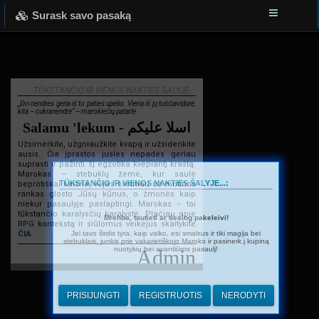
Surask savo pasaką
TŪKSTANČIO IR VIENOS NAKTIES ŠALYJE...
„Dvi nendrės geria iš to paties upelio. Viena iš jų tuščiavidurė,
kita – cukranendrė“ – marokiečių patarlė.
Salamu 'lekum - اسلا عليكم
Užsimerkite, užgniaužkite kvapą ir užsidenkite
ausis. Čia įprastos juslės nepadės geriau
suprasti ir pažinti šį egzotika kvepiantį kraštą.
Marokas – stebuklų žemė, kur saulė
TŪKSTANČIO IR VIENOS NAKTIES ŠALYJE...:
beprotiškai kaitina, vėjas švelniau už motinos
rankas glosto Jūsų kūnus, o žmonės kaip
niekur pasaulyje paslaptingi. Marokas – tai
tūkstančio karalysčių karalystė. Plačiau apie
Mrehba, tautieti ar tiesiog pakeleivi!
RPG kontekstą ir siūlomus veikėjus skaitykite
Jei tavo širdis tyra, kaip vaiko, esi smalsus ir tiki magija bei
ČIA
.
stebuklais, junkis prie vakarietiškojo Maroko ir pasinerk į kupiną
nuotykių bei avantiūros pasaulį!
Admin
PRISIJUNGTI
REGISTRUOTIS
NERODYTI