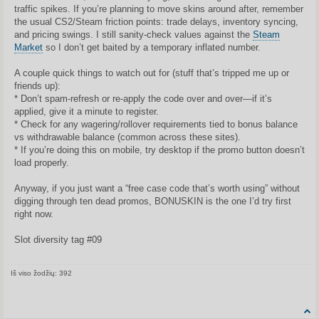
traffic spikes. If you’re planning to move skins around after, remember
the usual CS2/Steam friction points: trade delays, inventory syncing,
and pricing swings. I still sanity-check values against the
Steam
Market
so I don’t get baited by a temporary inflated number.
A couple quick things to watch out for (stuff that’s tripped me up or
friends up):
* Don’t spam-refresh or re-apply the code over and over—if it’s
applied, give it a minute to register.
* Check for any wagering/rollover requirements tied to bonus balance
vs withdrawable balance (common across these sites).
* If you’re doing this on mobile, try desktop if the promo button doesn’t
load properly.
Anyway, if you just want a “free case code that’s worth using” without
digging through ten dead promos, BONUSKIN is the one I’d try first
right now.
Slot diversity tag #09
Iš viso žodžių: 392
Share on Facebook
Share on Twitter
Share on Tum
Share o