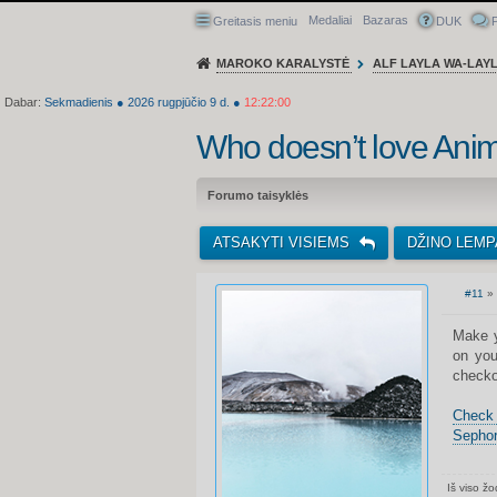
Medaliai
Bazaras
Greitasis meniu
DUK
P
MAROKO KARALYSTĖ
ALF LAYLA WA-LAY
Dabar:
Sekmadienis
●
2026
rugpjūčio 9 d.
●
12:22:01
Who doesn’t love Anim
Forumo taisyklės
ATSAKYTI VISIEMS
DŽINO LEMP
#11
» 
S
t
a
Make y
n
on you
d
a
checkou
r
t
i
Check 
n
Sephor
ė
Iš viso žo