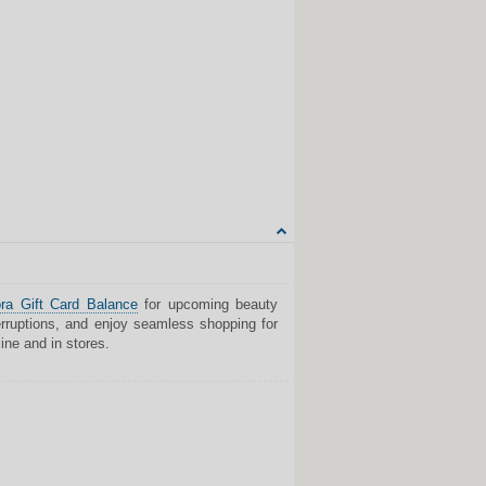
Share on Facebook
Share on Twitter
Share on Tumblr
Share on Google+
CITUOTI
ra Gift Card Balance
for upcoming beauty
erruptions, and enjoy seamless shopping for
ine and in stores.
Share on Facebook
Share on Twitter
Share on Tumblr
Share on Google+