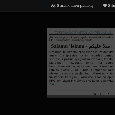
Surask savo pasaką
Situ
TŪKSTANČIO IR VIENOS NAKTIES ŠALYJE...
„Dvi nendrės geria iš to paties upelio. Viena iš jų tuščiavidurė,
kita – cukranendrė“ – marokiečių patarlė.
Salamu 'lekum - اسلا عليكم
Užsimerkite, užgniaužkite kvapą ir užsidenkite
ausis. Čia įprastos juslės nepadės geriau
suprasti ir pažinti šį egzotika kvepiantį kraštą.
Marokas – stebuklų žemė, kur saulė
beprotiškai kaitina, vėjas švelniau už motinos
rankas glosto Jūsų kūnus, o žmonės kaip
niekur pasaulyje paslaptingi. Marokas – tai
tūkstančio karalysčių karalystė. Plačiau apie
RPG kontekstą ir siūlomus veikėjus skaitykite
ČIA
.
Admin