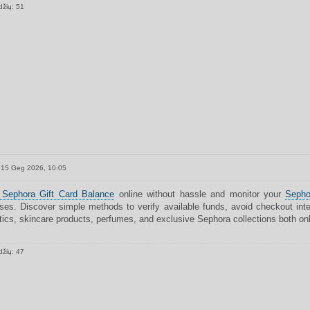
džių: 51
15 Geg 2026, 10:05
Sephora Gift Card Balance
online without hassle and monitor your
Sepho
ses. Discover simple methods to verify available funds, avoid checkout int
ics, skincare products, perfumes, and exclusive Sephora collections both onl
džių: 47