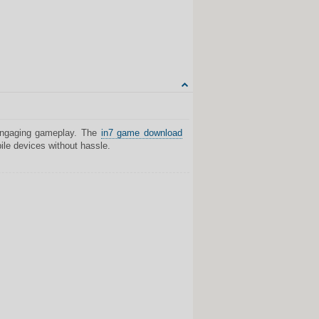
CITUOTI
 engaging gameplay. The
in7 game download
ile devices without hassle.
Share on Facebook
Share on Twitter
Share on Tumblr
Share on Google+