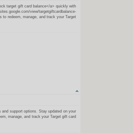
eck target gift card balance</a> quickly with
sites.google.com/view/targetgiftcardbalance-
eps to redeem, manage, and track your Target
Share on Facebook
Share on Twitter
Share on Tumblr
Share on Google+
CITUOTI
ds and support options. Stay updated on your
eem, manage, and track your Target gift card