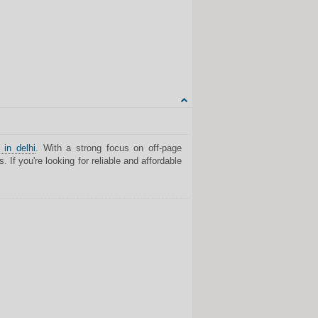
Share on Facebook
Share on Twitter
Share on Tumblr
Share on Google+
CITUOTI
 in delhi
. With a strong focus on off-page
 If you're looking for reliable and affordable
Share on Facebook
Share on Twitter
Share on Tumblr
Share on Google+