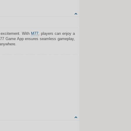
CITUOTI
 excitement. With
M77
, players can enjoy a
. M77 Game App ensures seamless gameplay,
 anywhere.
Share on Facebook
Share on Twitter
Share on Tumblr
Share on Google+
CITUOTI