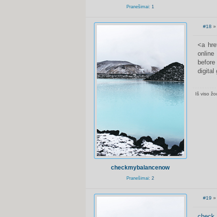
Pranešimai:
1
#18
» 
S
t
a
<a hre
n
online
d
a
before
r
digital
t
i
n
ė
Iš viso žo
checkmybalancenow
Pranešimai:
2
#19
» 
S
t
a
check 