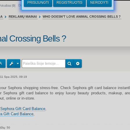
PRISIJUNGTI
REGISTRUOTIS
NERODYTI
Dirhamai
okalbiai [
0
]
LA
REKLAMŲ MAINAI
WHO DOESN’T LOVE ANIMAL CROSSING BELLS ?
al Crossing Bells ?
A
11 Spa 2025, 09:19
our Sephora shopping stress-free. Check Sephora gift card balance instantl
r Sephora gift card balance to enjoy luxury beauty products, makeup, and
t, online or in-store.
Sephora Gift Card Balance
,
a Gift Card Balance
,
džių: 50