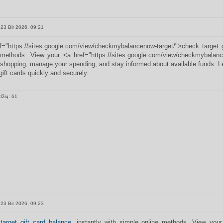
23 Bir 2026, 09:21
f="https://sites.google.com/view/checkmybalancenow-target/">check target g
 methods. View your <a href="https://sites.google.com/view/checkmybalance
 shopping, manage your spending, and stay informed about available funds. L
 gift cards quickly and securely.
džių: 61
23 Bir 2026, 09:23
target gift card balance
, instantly with simple online methods. View you