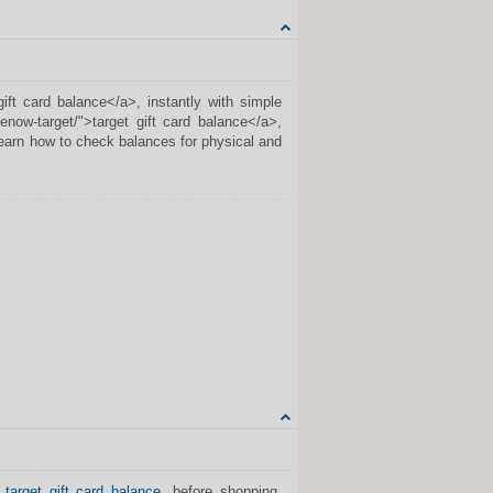
CITUOTI
ift card balance</a>, instantly with simple
now-target/">target gift card balance</a>,
earn how to check balances for physical and
Share on Facebook
Share on Twitter
Share on Tumblr
Share on Google+
CITUOTI
r
target gift card balance
, before shopping,