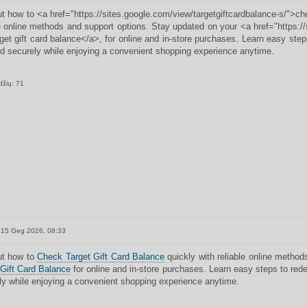
ut how to <a href="https://sites.google.com/view/targetgiftcardbalance-s/">ch
le online methods and support options. Stay updated on your <a href="https://
rget gift card balance</a>, for online and in-store purchases. Learn easy st
ard securely while enjoying a convenient shopping experience anytime.
džių: 71
15 Geg 2026, 08:33
ut how to
Check Target Gift Card Balance
quickly with reliable online metho
 Gift Card Balance
for online and in-store purchases. Learn easy steps to red
ly while enjoying a convenient shopping experience anytime.