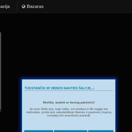
acija
Bazaras
TŪKSTANČIO IR VIENOS NAKTIES ŠALYJE...:
Mrehba, tautieti ar tiesiog pakeleivi!
Jei tavo širdis tyra, kaip vaiko, esi smalsus ir tiki magija bei
stebuklais, junkis prie vakarietiškojo Maroko ir pasinerk į kupiną
nuotykių bei avantiūros pasaulį!