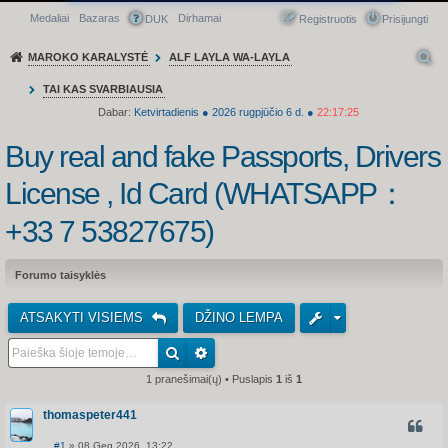
Medaliai
Bazaras
Dirhamai
Greitasis meniu
DUK
Registruotis
Prisijungti
MAROKO KARALYSTĖ
ALF LAYLA WA-LAYLA
TAI KAS SVARBIAUSIA
Dabar:
Ketvirtadienis
●
2026
rugpjūčio 6 d.
●
22:17:25
Buy real and fake Passports, Drivers
License , Id Card (WHATSAPP：
+33 7 53827675)
Forumo taisyklės
ATSAKYTI VISIEMS
DŽINO LEMPA
1 pranešimai(ų) • Puslapis
1
iš
1
thomaspeter441
CITUO
#1
» 08 Geg 2026, 13:22