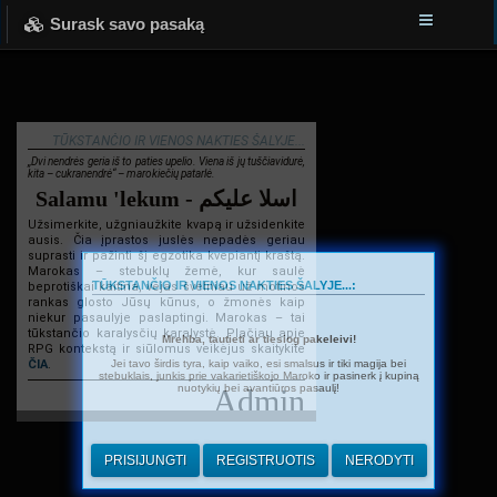
Surask savo pasaką
TŪKSTANČIO IR VIENOS NAKTIES ŠALYJE...
„Dvi nendrės geria iš to paties upelio. Viena iš jų tuščiavidurė,
kita – cukranendrė“ – marokiečių patarlė.
Salamu 'lekum - اسلا عليكم
Užsimerkite, užgniaužkite kvapą ir užsidenkite
ausis. Čia įprastos juslės nepadės geriau
suprasti ir pažinti šį egzotika kvepiantį kraštą.
Marokas – stebuklų žemė, kur saulė
TŪKSTANČIO IR VIENOS NAKTIES ŠALYJE...:
beprotiškai kaitina, vėjas švelniau už motinos
rankas glosto Jūsų kūnus, o žmonės kaip
niekur pasaulyje paslaptingi. Marokas – tai
tūkstančio karalysčių karalystė. Plačiau apie
Mrehba, tautieti ar tiesiog pakeleivi!
RPG kontekstą ir siūlomus veikėjus skaitykite
Jei tavo širdis tyra, kaip vaiko, esi smalsus ir tiki magija bei
ČIA
.
stebuklais, junkis prie vakarietiškojo Maroko ir pasinerk į kupiną
nuotykių bei avantiūros pasaulį!
Admin
PRISIJUNGTI
REGISTRUOTIS
NERODYTI