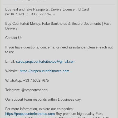
S
t
a
Buy real and fake Passports, Drivers License , Id Card
n
(WHATSAPP：+33 7 53827675)
d
a
r
Buy Counterfeit Money, Fake Banknotes & Secure Documents | Fast
t
i
Delivery
n
ė
Contact Us
If you have questions, concerns, or need assistance, please reach out
to us:
Email:
sales.propcounterfeitnotes@gmail.com
Website:
https://propcounterfeitnotes.com
WhatsApp: +33 7 5382 7675
Telegram: @propnotescartel
Our support team responds within 1 business day.
For more information, explore our categories:
https://propcounterfeitnotes.com
Buy premium high-quality Fake