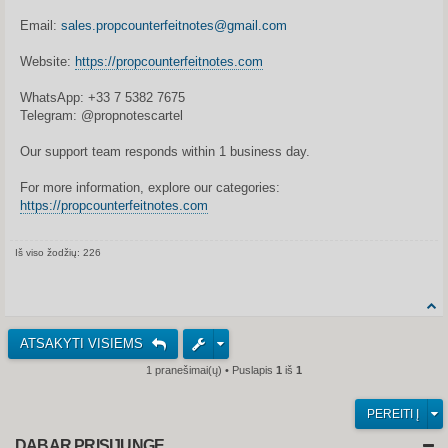
Email:
sales.propcounterfeitnotes@gmail.com
Website:
https://propcounterfeitnotes.com
WhatsApp: +33 7 5382 7675
Telegram: @propnotescartel
Our support team responds within 1 business day.
For more information, explore our categories:
https://propcounterfeitnotes.com
Iš viso žodžių: 226
Share on Facebook
Share on Twitter
Share on Tum
Share o
ATSAKYTI VISIEMS
1 pranešimai(ų) • Puslapis
1
iš
1
PEREITI Į
DABAR PRISIJUNGĘ