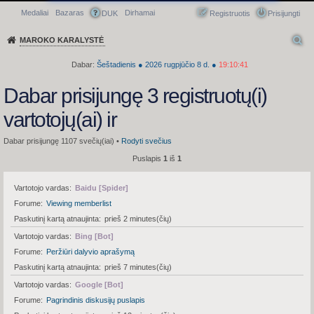
Medaliai
Bazaras
Dirhamai
Greitasis meniu
DUK
Registruotis
Prisijungti
MAROKO KARALYSTĖ
Dabar:
Šeštadienis
●
2026
rugpjūčio 8 d.
●
19:10:41
Dabar prisijungę 3 registruotų(i)
vartotojų(ai) ir
Dabar prisijungę 1107 svečių(iai) •
Rodyti svečius
Puslapis
1
iš
1
Vartotojo vardas
Baidu [Spider]
Forume
Viewing memberlist
Paskutinį kartą atnaujinta
prieš 2 minutes(čių)
Vartotojo vardas
Bing [Bot]
Forume
Peržiūri dalyvio aprašymą
Paskutinį kartą atnaujinta
prieš 7 minutes(čių)
Vartotojo vardas
Google [Bot]
Forume
Pagrindinis diskusijų puslapis