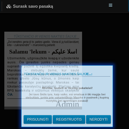
Surask savo pasaką
TŪKSTANČIO IR VIENOS NAKTIES ŠALYJE...
„Dvi nendrės geria iš to paties upelio. Viena iš jų tuščiavidurė,
kita – cukranendrė“ – marokiečių patarlė.
Salamu 'lekum - اسلا عليكم
Užsimerkite, užgniaužkite kvapą ir užsidenkite
ausis. Čia įprastos juslės nepadės geriau
suprasti ir pažinti šį egzotika kvepiantį kraštą.
Marokas – stebuklų žemė, kur saulė
TŪKSTANČIO IR VIENOS NAKTIES ŠALYJE...:
beprotiškai kaitina, vėjas švelniau už motinos
rankas glosto Jūsų kūnus, o žmonės kaip
niekur pasaulyje paslaptingi. Marokas – tai
tūkstančio karalysčių karalystė. Plačiau apie
Mrehba, tautieti ar tiesiog pakeleivi!
RPG kontekstą ir siūlomus veikėjus skaitykite
Jei tavo širdis tyra, kaip vaiko, esi smalsus ir tiki magija bei
ČIA
.
stebuklais, junkis prie vakarietiškojo Maroko ir pasinerk į kupiną
nuotykių bei avantiūros pasaulį!
Admin
PRISIJUNGTI
REGISTRUOTIS
NERODYTI