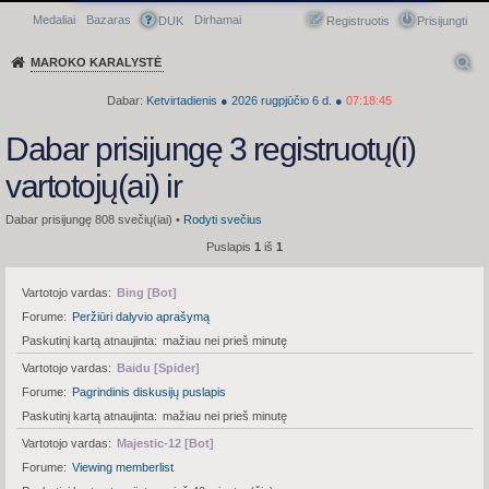
Medaliai
Bazaras
Dirhamai
Greitasis meniu
DUK
Registruotis
Prisijungti
MAROKO KARALYSTĖ
Dabar:
Ketvirtadienis
●
2026
rugpjūčio 6 d.
●
07:18:45
Dabar prisijungę 3 registruotų(i)
vartotojų(ai) ir
Dabar prisijungę 808 svečių(iai) •
Rodyti svečius
Puslapis
1
iš
1
Vartotojo vardas
Bing [Bot]
Forume
Peržiūri dalyvio aprašymą
Paskutinį kartą atnaujinta
mažiau nei prieš minutę
Vartotojo vardas
Baidu [Spider]
Forume
Pagrindinis diskusijų puslapis
Paskutinį kartą atnaujinta
mažiau nei prieš minutę
Vartotojo vardas
Majestic-12 [Bot]
Forume
Viewing memberlist