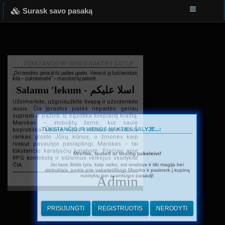
Surask savo pasaką
TŪKSTANČIO IR VIENOS NAKTIES ŠALYJE...
„Dvi nendrės geria iš to paties upelio. Viena iš jų tuščiavidurė,
kita – cukranendrė“ – marokiečių patarlė.
Salamu 'lekum - اسلا عليكم
Užsimerkite, užgniaužkite kvapą ir užsidenkite
ausis. Čia įprastos juslės nepadės geriau
suprasti ir pažinti šį egzotika kvepiantį kraštą.
Marokas – stebuklų žemė, kur saulė
TŪKSTANČIO IR VIENOS NAKTIES ŠALYJE...:
beprotiškai kaitina, vėjas švelniau už motinos
rankas glosto Jūsų kūnus, o žmonės kaip
niekur pasaulyje paslaptingi. Marokas – tai
tūkstančio karalysčių karalystė. Plačiau apie
Mrehba, tautieti ar tiesiog pakeleivi!
RPG kontekstą ir siūlomus veikėjus skaitykite
Jei tavo širdis tyra, kaip vaiko, esi smalsus ir tiki magija bei
ČIA
.
stebuklais, junkis prie vakarietiškojo Maroko ir pasinerk į kupiną
nuotykių bei avantiūros pasaulį!
Admin
PRISIJUNGTI
REGISTRUOTIS
NERODYTI