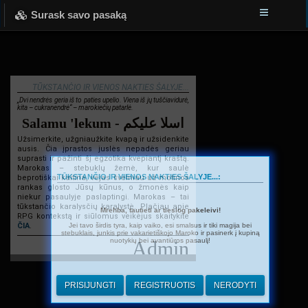
Surask savo pasaką
TŪKSTANČIO IR VIENOS NAKTIES ŠALYJE...
„Dvi nendrės geria iš to paties upelio. Viena iš jų tuščiavidurė,
kita – cukranendrė“ – marokiečių patarlė.
Salamu 'lekum - اسلا عليكم
Užsimerkite, užgniaužkite kvapą ir užsidenkite
ausis. Čia įprastos juslės nepadės geriau
suprasti ir pažinti šį egzotika kvepiantį kraštą.
Marokas – stebuklų žemė, kur saulė
TŪKSTANČIO IR VIENOS NAKTIES ŠALYJE...:
beprotiškai kaitina, vėjas švelniau už motinos
rankas glosto Jūsų kūnus, o žmonės kaip
niekur pasaulyje paslaptingi. Marokas – tai
tūkstančio karalysčių karalystė. Plačiau apie
Mrehba, tautieti ar tiesiog pakeleivi!
RPG kontekstą ir siūlomus veikėjus skaitykite
Jei tavo širdis tyra, kaip vaiko, esi smalsus ir tiki magija bei
ČIA
.
stebuklais, junkis prie vakarietiškojo Maroko ir pasinerk į kupiną
nuotykių bei avantiūros pasaulį!
Admin
PRISIJUNGTI
REGISTRUOTIS
NERODYTI