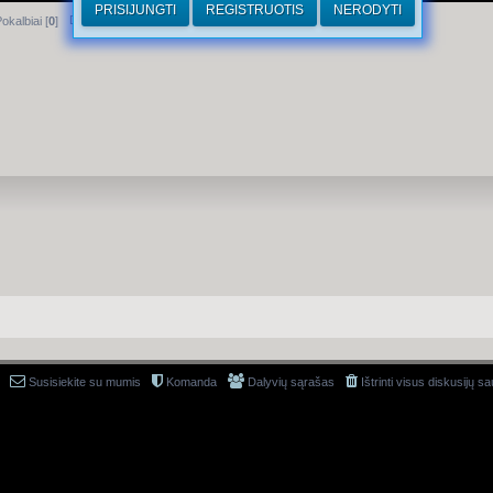
PRISIJUNGTI
REGISTRUOTIS
NERODYTI
Dirhamai
okalbiai [
0
]
Susisiekite su mumis
Komanda
Dalyvių sąrašas
Ištrinti visus diskusijų s