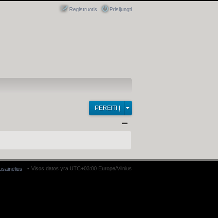
Registruotis
Prisijungti
PEREITI Į
Visos datos yra UTC+03:00 Europe/Vilnius
ausainėlius