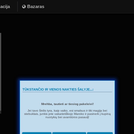
acija
Bazaras
TŪKSTANČIO IR VIENOS NAKTIES ŠALYJE...:
Mrehba, tautieti ar tiesiog pakeleivi!
Jei tavo širdis tyra, kaip vaiko, esi smalsus ir tiki magija bei
stebuklais, junkis prie vakarietiškojo Maroko ir pasinerk į kupiną
nuotykių bei avantiūros pasaulį!