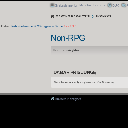
Medaliai
Bazaras
Greitasis meniu
DUK
P
MAROKO KARALYSTĖ
NON-RPG
Dabar:
Ketvirtadienis
●
2026
rugpjūčio 6 d.
●
17:41:37
Non-RPG
Forumo taisyklės
DABAR PRISIJUNGĘ
Vartotojai naršantys šį forumą: 2 ir 0 svečių
Maroko Karalystė