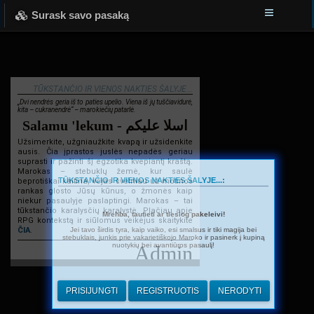
Surask savo pasaką
TŪKSTANČIO IR VIENOS NAKTIES ŠALYJE...
„Dvi nendrės geria iš to paties upelio. Viena iš jų tuščiavidurė,
kita – cukranendrė“ – marokiečių patarlė.
Salamu 'lekum - اسلا عليكم
Užsimerkite, užgniaužkite kvapą ir užsidenkite
ausis. Čia įprastos juslės nepadės geriau
suprasti ir pažinti šį egzotika kvepiantį kraštą.
Marokas – stebuklų žemė, kur saulė
TŪKSTANČIO IR VIENOS NAKTIES ŠALYJE...:
beprotiškai kaitina, vėjas švelniau už motinos
rankas glosto Jūsų kūnus, o žmonės kaip
niekur pasaulyje paslaptingi. Marokas – tai
tūkstančio karalysčių karalystė. Plačiau apie
Mrehba, tautieti ar tiesiog pakeleivi!
RPG kontekstą ir siūlomus veikėjus skaitykite
Jei tavo širdis tyra, kaip vaiko, esi smalsus ir tiki magija bei
ČIA
.
stebuklais, junkis prie vakarietiškojo Maroko ir pasinerk į kupiną
nuotykių bei avantiūros pasaulį!
Admin
PRISIJUNGTI
REGISTRUOTIS
NERODYTI