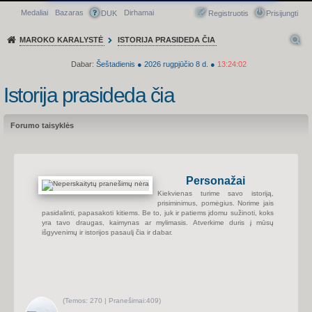
Medaliai
Bazaras
Dirhamai
Greitasis meniu
DUK
Registruotis
Prisijungti
MAROKO KARALYSTĖ
ISTORIJA PRASIDEDA ČIA
Dabar:
Šeštadienis
●
2026
rugpjūčio 8 d.
●
13:24:02
Istorija prasideda čia
Forumo taisyklės
Personažai
Kiekvienas turime savo istoriją,
prisiminimus, pomėgius. Norime jais
pasidalinti, papasakoti kitiems. Be to, juk ir patiems įdomu sužinoti, koks
yra tavo draugas, kaimynas ar mylimasis. Atverkime duris į mūsų
išgyvenimų ir istorijos pasaulį čia ir dabar.
(
Temos:
270 |
Pranešimai:
409)
P