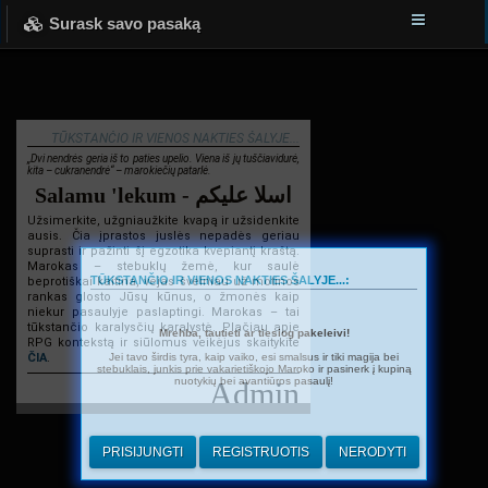
Surask savo pasaką
TŪKSTANČIO IR VIENOS NAKTIES ŠALYJE...
„Dvi nendrės geria iš to paties upelio. Viena iš jų tuščiavidurė,
kita – cukranendrė“ – marokiečių patarlė.
Salamu 'lekum - اسلا عليكم
Užsimerkite, užgniaužkite kvapą ir užsidenkite
ausis. Čia įprastos juslės nepadės geriau
suprasti ir pažinti šį egzotika kvepiantį kraštą.
Marokas – stebuklų žemė, kur saulė
TŪKSTANČIO IR VIENOS NAKTIES ŠALYJE...:
beprotiškai kaitina, vėjas švelniau už motinos
rankas glosto Jūsų kūnus, o žmonės kaip
niekur pasaulyje paslaptingi. Marokas – tai
tūkstančio karalysčių karalystė. Plačiau apie
Mrehba, tautieti ar tiesiog pakeleivi!
RPG kontekstą ir siūlomus veikėjus skaitykite
Jei tavo širdis tyra, kaip vaiko, esi smalsus ir tiki magija bei
ČIA
.
stebuklais, junkis prie vakarietiškojo Maroko ir pasinerk į kupiną
nuotykių bei avantiūros pasaulį!
Admin
PRISIJUNGTI
REGISTRUOTIS
NERODYTI