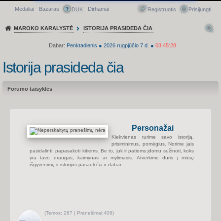
Medaliai
Bazaras
Dirhamai
Greitasis meniu
DUK
Registruotis
Prisijungti
MAROKO KARALYSTĖ
ISTORIJA PRASIDEDA ČIA
Dabar:
Penktadienis
●
2026
rugpjūčio 7 d.
●
03:45:28
Istorija prasideda čia
Forumo taisyklės
Personažai
Kiekvienas turime savo istoriją,
prisiminimus, pomėgius. Norime jais
pasidalinti, papasakoti kitiems. Be to, juk ir patiems įdomu sužinoti, koks
yra tavo draugas, kaimynas ar mylimasis. Atverkime duris į mūsų
išgyvenimų ir istorijos pasaulį čia ir dabar.
(
Temos:
267 |
Pranešimai:
406)
P