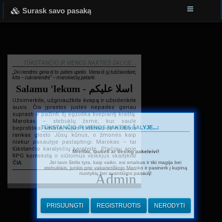
Surask savo pasaką
TŪKSTANČIO IR VIENOS NAKTIES ŠALYJE...
„Dvi nendrės geria iš to paties upelio. Viena iš jų tuščiavidurė,
kita – cukranendrė“ – marokiečių patarlė.
Salamu 'lekum - اسلا عليكم
Užsimerkite, užgniaužkite kvapą ir užsidenkite
ausis. Čia įprastos juslės nepadės geriau
suprasti ir pažinti šį egzotika kvepiantį kraštą.
Marokas – stebuklų žemė, kur saulė
TŪKSTANČIO IR VIENOS NAKTIES ŠALYJE...:
beprotiškai kaitina, vėjas švelniau už motinos
rankas glosto Jūsų kūnus, o žmonės kaip
niekur pasaulyje paslaptingi. Marokas – tai
tūkstančio karalysčių karalystė. Plačiau apie
Mrehba, tautieti ar tiesiog pakeleivi!
RPG kontekstą ir siūlomus veikėjus skaitykite
Jei tavo širdis tyra, kaip vaiko, esi smalsus ir tiki magija bei
ČIA
.
stebuklais, junkis prie vakarietiškojo Maroko ir pasinerk į kupiną
nuotykių bei avantiūros pasaulį!
Admin
PRISIJUNGTI
REGISTRUOTIS
NERODYTI