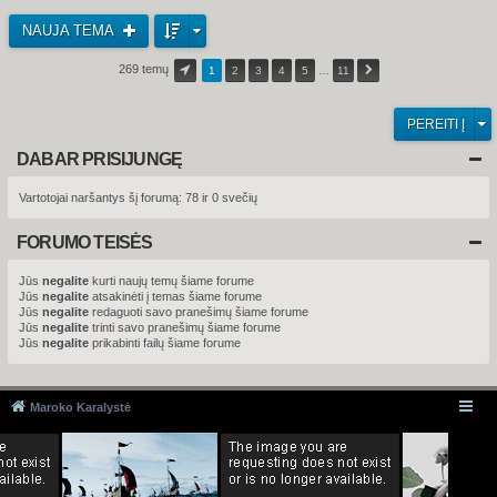
NAUJA TEMA
269 temų
1
2
3
4
5
…
11
PEREITI Į
DABAR PRISIJUNGĘ
Vartotojai naršantys šį forumą: 78 ir 0 svečių
FORUMO TEISĖS
Jūs
negalite
kurti naujų temų šiame forume
Jūs
negalite
atsakinėti į temas šiame forume
Jūs
negalite
redaguoti savo pranešimų šiame forume
Jūs
negalite
trinti savo pranešimų šiame forume
Jūs
negalite
prikabinti failų šiame forume
Maroko Karalystė