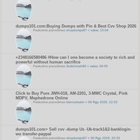
dumps101.com:Buying Dumps with Pin & Best Cvv Shop 2026
Paskutinis pranešimas
shopdumps87
«
vakar, 10:04
+2348166580486 #How can I one become a society to rich and
powerful without human sacrifice
Paskutinis pranešimas
Zedichorah86
«
vakar, 09:05
Click to Buy Pure JWH-018, AM-2201, 3-MMC Crystal, Pink
MDPV, Mephedrone Online
Paskutinis pranešimas
blancatrader
«
06 Rgp 2026, 22:32
dumps101.com> Sell cvv -dump Us -Uk-track1&2-banklogin-
wu transfer-paypal
Paskutinis pranešimas
shopdumps87
«
06 Rgp 2026, 20:33