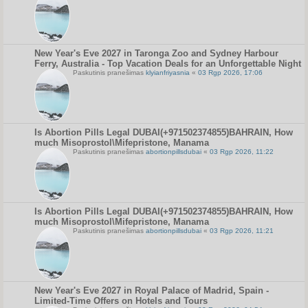
New Year's Eve 2027 in Taronga Zoo and Sydney Harbour
Ferry, Australia - Top Vacation Deals for an Unforgettable Night
Paskutinis pranešimas
klyianfriyasnia
«
03 Rgp 2026, 17:06
Is Abortion Pills Legal DUBAI(+971502374855)BAHRAIN, How
much Misoprostol\Mifepristone, Manama
Paskutinis pranešimas
abortionpillsdubai
«
03 Rgp 2026, 11:22
Is Abortion Pills Legal DUBAI(+971502374855)BAHRAIN, How
much Misoprostol\Mifepristone, Manama
Paskutinis pranešimas
abortionpillsdubai
«
03 Rgp 2026, 11:21
New Year's Eve 2027 in Royal Palace of Madrid, Spain -
Limited-Time Offers on Hotels and Tours