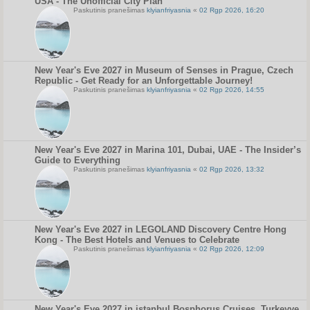
USA - The Unofficial City Plan
Paskutinis pranešimas
klyianfriyasnia
«
02 Rgp 2026, 16:20
New Year's Eve 2027 in Museum of Senses in Prague, Czech
Republic - Get Ready for an Unforgettable Journey!
Paskutinis pranešimas
klyianfriyasnia
«
02 Rgp 2026, 14:55
New Year's Eve 2027 in Marina 101, Dubai, UAE - The Insider’s
Guide to Everything
Paskutinis pranešimas
klyianfriyasnia
«
02 Rgp 2026, 13:32
New Year's Eve 2027 in LEGOLAND Discovery Centre Hong
Kong - The Best Hotels and Venues to Celebrate
Paskutinis pranešimas
klyianfriyasnia
«
02 Rgp 2026, 12:09
New Year's Eve 2027 in istanbul Bosphorus Cruises, Turkeyye