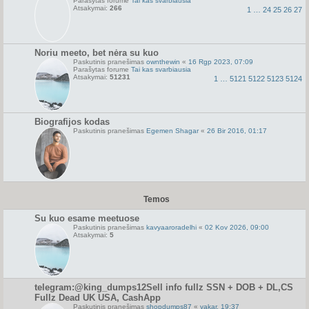
Parašytas forume
Tai kas svarbiausia
Atsakymai:
266
1
…
24
25
26
27
Noriu meeto, bet nėra su kuo
Paskutinis pranešimas
ownthewin
«
16 Rgp 2023, 07:09
Parašytas forume
Tai kas svarbiausia
Atsakymai:
51231
1
…
5121
5122
5123
5124
Biografijos kodas
Paskutinis pranešimas
Egemen Shagar
«
26 Bir 2016, 01:17
Temos
Su kuo esame meetuose
Paskutinis pranešimas
kavyaaroradelhi
«
02 Kov 2026, 09:00
Atsakymai:
5
telegram:@king_dumps12Sell info fullz SSN + DOB + DL,CS
Fullz Dead UK USA, CashApp
Paskutinis pranešimas
shopdumps87
«
vakar, 19:37