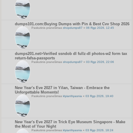
dumps101.com:Buying Dumps with Pin & Best Cvv Shop 2026
Paskutinis pranešimas
shopdumps87
«
06 Rgp 2026, 12:45
dumps201.net>Verified ssndob dl fullz-dl photos-w2 form tax
return-fafsa-passports
Paskutinis pranešimas
shopdumps87
«
03 Rgp 2026, 22:06
New Year's Eve 2027 in Yilan, Taiwan - Embrace the
Unforgettable Moments!
Paskutinis pranešimas
klyianfriyasnia
«
03 Rgp 2026, 19:40
New Year's Eve 2027 in Trick Eye Museum Singapore - Make
the Most of Your Night
Paskutinis pranešimas
klyianfriyasnia
«
03 Rgp 2026, 18:24