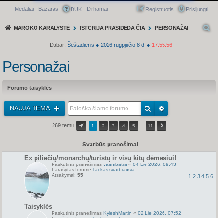
Medaliai
Bazaras
Dirhamai
Greitasis meniu
DUK
Registruotis
Prisijungti
MAROKO KARALYSTĖ
ISTORIJA PRASIDEDA ČIA
PERSONAŽAI
Dabar:
Šeštadienis
●
2026
rugpjūčio 8 d.
●
17:55:57
Personažai
Forumo taisyklės
NAUJA TEMA
269 temų
1
2
3
4
5
…
11
Svarbūs pranešimai
Ex piliečių/monarchų/turistų ir visų kitų dėmesiui!
Paskutinis pranešimas
vaanibatra
«
04 Lie 2026, 09:43
Parašytas forume
Tai kas svarbiausia
Atsakymai:
55
1
2
3
4
5
6
Taisyklės
Paskutinis pranešimas
KyleshMartin
«
02 Lie 2026, 07:52