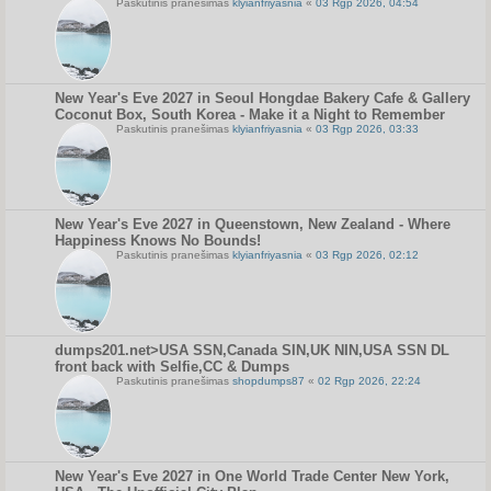
Paskutinis pranešimas
klyianfriyasnia
«
03 Rgp 2026, 04:54
New Year's Eve 2027 in Seoul Hongdae Bakery Cafe & Gallery
Coconut Box, South Korea - Make it a Night to Remember
Paskutinis pranešimas
klyianfriyasnia
«
03 Rgp 2026, 03:33
New Year's Eve 2027 in Queenstown, New Zealand - Where
Happiness Knows No Bounds!
Paskutinis pranešimas
klyianfriyasnia
«
03 Rgp 2026, 02:12
dumps201.net>USA SSN,Canada SIN,UK NIN,USA SSN DL
front back with Selfie,CC & Dumps
Paskutinis pranešimas
shopdumps87
«
02 Rgp 2026, 22:24
New Year's Eve 2027 in One World Trade Center New York,