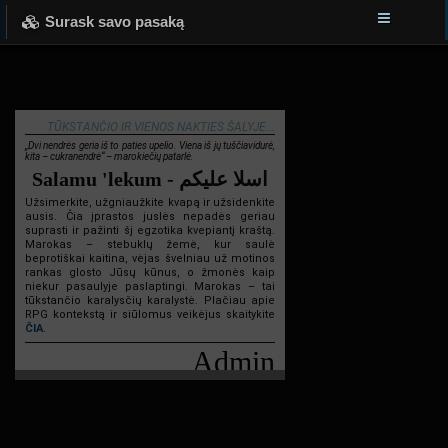
Surask savo pasaką
TŪKSTANČIO IR VIENOS NAKTIES ŠALYJE...
„Dvi nendrės geria iš to paties upelio. Viena iš jų tuščiavidurė,
kita – cukranendrė“ – marokiečių patarlė.
Salamu 'lekum - اسلا عليكم
Užsimerkite, užgniaužkite kvapą ir užsidenkite
ausis. Čia įprastos juslės nepadės geriau
suprasti ir pažinti šį egzotika kvepiantį kraštą.
Marokas – stebuklų žemė, kur saulė
beprotiškai kaitina, vėjas švelniau už motinos
rankas glosto Jūsų kūnus, o žmonės kaip
niekur pasaulyje paslaptingi. Marokas – tai
tūkstančio karalysčių karalystė. Plačiau apie
RPG kontekstą ir siūlomus veikėjus skaitykite
ČIA
.
Admin