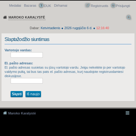
Medaliai
Bazaras
Dirhamai
Greitasis meniu
DUK
Registruotis
Prisijungti
MAROKO KARALYSTĖ
Dabar:
Ketvirtadienis
●
2026
rugpjūčio 6 d.
●
12:16:40
Slaptažodžio siuntimas
Vartotojo vardas:
El. pašto adresas:
El. pašto adresas susietas su jūsų vartotojo vardu. Jeigu nekeitėte jo per vartotojo
valdymo pultą, tai bus tas pats el. pašto adresas, kurį naudojote registruodamiesi
diskusijose.
Maroko Karalystė