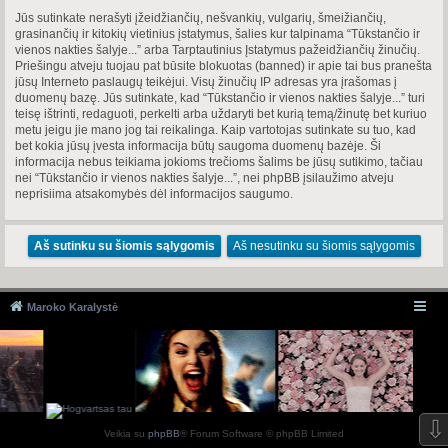
Jūs sutinkate nerašyti įžeidžiančių, nešvankių, vulgarių, šmeižiančių,
grasinančių ir kitokių vietinius įstatymus, šalies kur talpinama “Tūkstančio ir
vienos nakties šalyje...” arba Tarptautinius Įstatymus pažeidžiančių žinučių.
Priešingu atveju tuojau pat būsite blokuotas (banned) ir apie tai bus pranešta
jūsų Interneto paslaugų teikėjui. Visų žinučių IP adresas yra įrašomas į
duomenų bazę. Jūs sutinkate, kad “Tūkstančio ir vienos nakties šalyje...” turi
teisę ištrinti, redaguoti, perkelti arba uždaryti bet kurią temą/žinutę bet kuriuo
metu jeigu jie mano jog tai reikalinga. Kaip vartotojas sutinkate su tuo, kad
bet kokia jūsų įvesta informacija būtų saugoma duomenų bazėje. Ši
informacija nebus teikiama jokioms trečioms šalims be jūsų sutikimo, tačiau
nei “Tūkstančio ir vienos nakties šalyje...”, nei phpBB įsilaužimo atveju
neprisiima atsakomybės dėl informacijos saugumo.
Maroko Karalystė
⇩
Veikia su
phpBB
® Forum Software © phpBB Limited