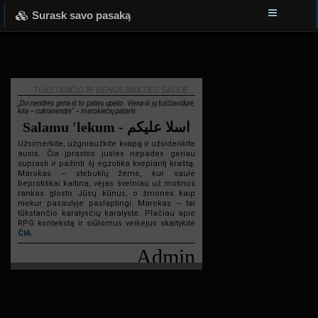
Surask savo pasaką
TŪKSTANČIO IR VIENOS NAKTIES ŠALYJE...
„Dvi nendrės geria iš to paties upelio. Viena iš jų tuščiavidurė,
kita – cukranendrė“ – marokiečių patarlė.
Salamu 'lekum - اسلا عليكم
Užsimerkite, užgniaužkite kvapą ir užsidenkite
ausis. Čia įprastos juslės nepadės geriau
suprasti ir pažinti šį egzotika kvepiantį kraštą.
Marokas – stebuklų žemė, kur saulė
beprotiškai kaitina, vėjas švelniau už motinos
rankas glosto Jūsų kūnus, o žmonės kaip
niekur pasaulyje paslaptingi. Marokas – tai
tūkstančio karalysčių karalystė. Plačiau apie
RPG kontekstą ir siūlomus veikėjus skaitykite
ČIA
.
Admin