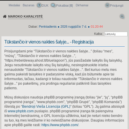
Medaliai
Bazaras
Dirhamai
Greitasis meniu
DUK
Pokalbiai [
0
]
Prisijungti
MAROKO KARALYSTĖ
Dabar:
Penktadienis
●
2026
rugpjūčio 7 d.
●
01:20:44
Kalba:
Tūkstančio ir vienos nakties šalyje... - Registracija
Prisijungdami prie “Tūkstančio ir vienos nakties šalyje...” (toliau “mes”,
“mūsų”, “Tūkstančio ir vienos nakties šalyje...”,
“https://rebeldeway.ahost.lt/bluelagoon”), jūs pasižadate laikytis šių taisyklių.
Jeigu nesutinkate laikytis visų šių taisyklių, nesiregistruokite ir/arba
nenaudokite “Tūkstančio ir vienos nakties šalyje...”. Bet kuriuo metu mes
galima pakeisti taisykles ir padarysime viską, kad jūs būtumėte apie tai
informuotas, tačiau, kadangi ir toliau naudosite “Tūkstančio ir vienos nakties
šalyje...” po pakeitimų, yra protinga reguliariai patikrinti šias taisykles
patiems.
Mūsų diskusijos naudoja phpBB programinę įrangą (toliau “jie”, “jų”, “phpBB
programinė įranga”, “www.phpbb.com”, “phpBB Grupė”, “phpBB Komanda”)
išleistą po “
Bendroji Vieša Licencija (GPL)
” (toliau “GPL”). Ją galima atsisiųsti
iš
www.phpbb.com
puslapio. phpBB programinė įranga tik palengvina
Internetinį bendravimą, o GPL licencija užtikrina, kad jie neturi nieko bendro
su tuo, ką mes leidžiame ir ko neleidžiame diskusijose. Daugiau informacijos
apie phpBB galite rasti:
https://www.phpbb.com/
.