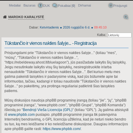
Medaliai
Bazaras
Dirhamai
Greitasis meniu
DUK
Pokalbiai [
0
]
Prisijungti
MAROKO KARALYSTĖ
Dabar:
Ketvirtadienis
●
2026
rugpjūčio 6 d.
●
09:45:10
Kalba:
Tūkstančio ir vienos nakties šalyje... - Registracija
Prisijungdami prie “Tūkstančio ir vienos nakties šalyje...” (toliau “mes”,
“mūsų”, “Tūkstančio ir vienos nakties šalyje...”,
“https://rebeldeway.ahost.lt/bluelagoon”), jūs pasižadate laikytis šių taisyklių.
Jeigu nesutinkate laikytis visų šių taisyklių, nesiregistruokite ir/arba
nenaudokite “Tūkstančio ir vienos nakties šalyje...”. Bet kuriuo metu mes
galima pakeisti taisykles ir padarysime viską, kad jūs būtumėte apie tai
informuotas, tačiau, kadangi ir toliau naudosite “Tūkstančio ir vienos nakties
šalyje...” po pakeitimų, yra protinga reguliariai patikrinti šias taisykles
patiems.
Mūsų diskusijos naudoja phpBB programinę įrangą (toliau “jie”, “jų”, “phpBB
programinė įranga”, “www.phpbb.com”, “phpBB Grupė”, “phpBB Komanda”)
išleistą po “
Bendroji Vieša Licencija (GPL)
” (toliau “GPL”). Ją galima atsisiųsti
iš
www.phpbb.com
puslapio. phpBB programinė įranga tik palengvina
Internetinį bendravimą, o GPL licencija užtikrina, kad jie neturi nieko bendro
su tuo, ką mes leidžiame ir ko neleidžiame diskusijose. Daugiau informacijos
apie phpBB galite rasti:
https://www.phpbb.com/
.