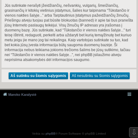
Jūs sutinkate nerašyti įžeidžiančių, nešvankių, vulgarių, šmeižiančių,
grasinančių ir kitokių vietinius įstatymus, šalies kur talpinama “Tūkstančio ir
vienos nakties šalyje...” arba Tarptautinius Įstatymus pažeidžiančių žinučių.
Priešingu atveju tuojau pat būsite blokuotas (banned) ir apie tai bus pranešta
jūsų Interneto paslaugų teikėjui. Visų žinučių IP adresas yra įrašomas į
duomenų bazę. Jūs sutinkate, kad “Tūkstančio ir vienos nakties šalyje...” turi
teisę ištrinti, redaguoti, perkelti arba uždaryti bet kurią temą/žinutę bet kuriuo
metu jeigu jie mano jog tai reikalinga. Kaip vartotojas sutinkate su tuo, kad
bet kokia jūsų įvesta informacija būtų saugoma duomenų bazėje. Ši
informacija nebus teikiama jokioms trečioms šalims be jūsų sutikimo, tačiau
nei “Tūkstančio ir vienos nakties šalyje...”, nei phpBB įsilaužimo atveju
neprisiima atsakomybės dėl informacijos saugumo.
Maroko Karalystė
⇩
Veikia su
phpBB
® Forum Software © phpBB Limited