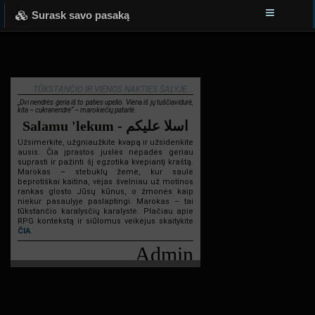
Surask savo pasaką
TŪKSTANČIO IR VIENOS NAKTIES ŠALYJE...
„Dvi nendrės geria iš to paties upelio. Viena iš jų tuščiavidurė,
kita – cukranendrė“ – marokiečių patarlė.
Salamu 'lekum - اسلا عليكم
Užsimerkite, užgniaužkite kvapą ir užsidenkite
ausis. Čia įprastos juslės nepadės geriau
suprasti ir pažinti šį egzotika kvepiantį kraštą.
Marokas – stebuklų žemė, kur saulė
beprotiškai kaitina, vėjas švelniau už motinos
rankas glosto Jūsų kūnus, o žmonės kaip
niekur pasaulyje paslaptingi. Marokas – tai
tūkstančio karalysčių karalystė. Plačiau apie
RPG kontekstą ir siūlomus veikėjus skaitykite
ČIA
.
Admin