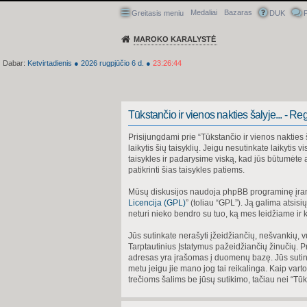
Medaliai
Bazaras
Greitasis meniu
DUK
P
MAROKO KARALYSTĖ
Dabar:
Ketvirtadienis
●
2026
rugpjūčio 6 d.
●
23:26:45
Tūkstančio ir vienos nakties šalyje... - Reg
Prisijungdami prie “Tūkstančio ir vienos nakties š
laikytis šių taisyklių. Jeigu nesutinkate laikytis 
taisykles ir padarysime viską, kad jūs būtumėte ap
patikrinti šias taisykles patiems.
Mūsų diskusijos naudoja phpBB programinę įrang
Licencija (GPL)
” (toliau “GPL”). Ją galima atsisių
neturi nieko bendro su tuo, ką mes leidžiame ir 
Jūs sutinkate nerašyti įžeidžiančių, nešvankių, vu
Tarptautinius Įstatymus pažeidžiančių žinučių. Pr
adresas yra įrašomas į duomenų bazę. Jūs sutinkate
metu jeigu jie mano jog tai reikalinga. Kaip var
trečioms šalims be jūsų sutikimo, tačiau nei “Tū