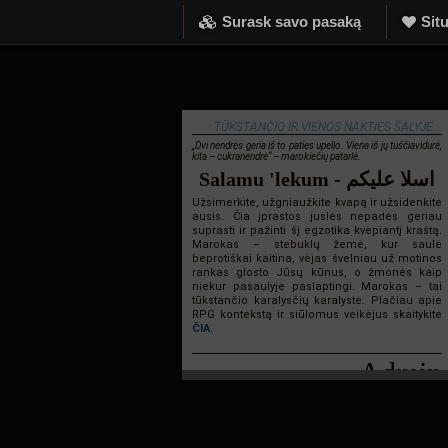
Surask savo pasaką
Situ
TŪKSTANČIO IR VIENOS NAKTIES ŠALYJE...
„Dvi nendrės geria iš to paties upelio. Viena iš jų tuščiavidurė,
kita – cukranendrė“ – marokiečių patarlė.
Salamu 'lekum - اسلا عليكم
Užsimerkite, užgniaužkite kvapą ir užsidenkite
ausis. Čia įprastos juslės nepadės geriau
suprasti ir pažinti šį egzotika kvepiantį kraštą.
Marokas – stebuklų žemė, kur saulė
beprotiškai kaitina, vėjas švelniau už motinos
rankas glosto Jūsų kūnus, o žmonės kaip
niekur pasaulyje paslaptingi. Marokas – tai
tūkstančio karalysčių karalystė. Plačiau apie
RPG kontekstą ir siūlomus veikėjus skaitykite
ČIA
.
Admin