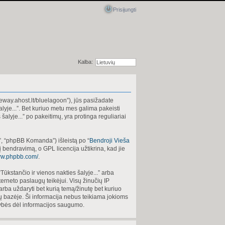
Prisijungti
Kalba:
ldeway.ahost.lt/bluelagoon”), jūs pasižadate
šalyje...”. Bet kuriuo metu mes galima pakeisti
šalyje...” po pakeitimų, yra protinga reguliariai
, “phpBB Komanda”) išleistą po “
Bendroji Vieša
bendravimą, o GPL licencija užtikrina, kad jie
www.phpbb.com/
.
Tūkstančio ir vienos nakties šalyje...” arba
terneto paslaugų teikėjui. Visų žinučių IP
 arba uždaryti bet kurią temą/žinutę bet kuriuo
nų bazėje. Ši informacija nebus teikiama jokioms
omybės dėl informacijos saugumo.