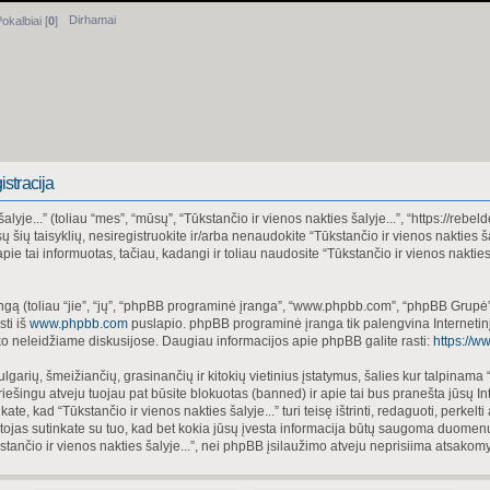
Dirhamai
okalbiai [
0
]
istracija
alyje...” (toliau “mes”, “mūsų”, “Tūkstančio ir vienos nakties šalyje...”, “https://rebe
visų šių taisyklių, nesiregistruokite ir/arba nenaudokite “Tūkstančio ir vienos nakties 
ie tai informuotas, tačiau, kadangi ir toliau naudosite “Tūkstančio ir vienos nakties 
ą (toliau “jie”, “jų”, “phpBB programinė įranga”, “www.phpbb.com”, “phpBB Grupė”
sti iš
www.phpbb.com
puslapio. phpBB programinė įranga tik palengvina Internetinį 
ko neleidžiame diskusijose. Daugiau informacijos apie phpBB galite rasti:
https://
lgarių, šmeižiančių, grasinančių ir kitokių vietinius įstatymus, šalies kur talpinama “
iešingu atveju tuojau pat būsite blokuotas (banned) ir apie tai bus pranešta jūsų In
, kad “Tūkstančio ir vienos nakties šalyje...” turi teisę ištrinti, redaguoti, perkelti
totojas sutinkate su tuo, kad bet kokia jūsų įvesta informacija būtų saugoma duome
kstančio ir vienos nakties šalyje...”, nei phpBB įsilaužimo atveju neprisiima atsak