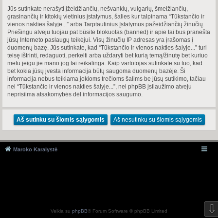
Jūs sutinkate nerašyti įžeidžiančių, nešvankių, vulgarių, šmeižiančių,
grasinančių ir kitokių vietinius įstatymus, šalies kur talpinama “Tūkstančio ir
vienos nakties šalyje...” arba Tarptautinius Įstatymus pažeidžiančių žinučių.
Priešingu atveju tuojau pat būsite blokuotas (banned) ir apie tai bus pranešta
jūsų Interneto paslaugų teikėjui. Visų žinučių IP adresas yra įrašomas į
duomenų bazę. Jūs sutinkate, kad “Tūkstančio ir vienos nakties šalyje...” turi
teisę ištrinti, redaguoti, perkelti arba uždaryti bet kurią temą/žinutę bet kuriuo
metu jeigu jie mano jog tai reikalinga. Kaip vartotojas sutinkate su tuo, kad
bet kokia jūsų įvesta informacija būtų saugoma duomenų bazėje. Ši
informacija nebus teikiama jokioms trečioms šalims be jūsų sutikimo, tačiau
nei “Tūkstančio ir vienos nakties šalyje...”, nei phpBB įsilaužimo atveju
neprisiima atsakomybės dėl informacijos saugumo.
Maroko Karalystė
⇩
Veikia su
phpBB
® Forum Software © phpBB Limited