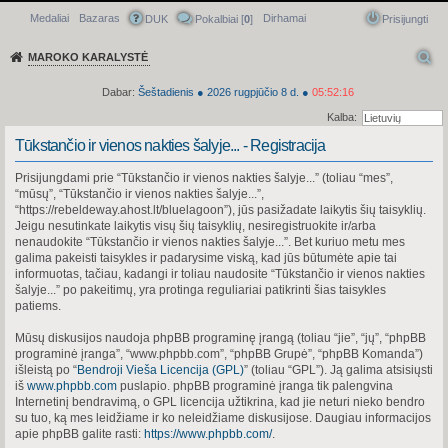
Medaliai
Bazaras
Dirhamai
Greitasis meniu
DUK
Pokalbiai [
0
]
Prisijungti
MAROKO KARALYSTĖ
Dabar:
Šeštadienis
●
2026
rugpjūčio 8 d.
●
05:52:16
Kalba:
Tūkstančio ir vienos nakties šalyje... - Registracija
Prisijungdami prie “Tūkstančio ir vienos nakties šalyje...” (toliau “mes”,
“mūsų”, “Tūkstančio ir vienos nakties šalyje...”,
“https://rebeldeway.ahost.lt/bluelagoon”), jūs pasižadate laikytis šių taisyklių.
Jeigu nesutinkate laikytis visų šių taisyklių, nesiregistruokite ir/arba
nenaudokite “Tūkstančio ir vienos nakties šalyje...”. Bet kuriuo metu mes
galima pakeisti taisykles ir padarysime viską, kad jūs būtumėte apie tai
informuotas, tačiau, kadangi ir toliau naudosite “Tūkstančio ir vienos nakties
šalyje...” po pakeitimų, yra protinga reguliariai patikrinti šias taisykles
patiems.
Mūsų diskusijos naudoja phpBB programinę įrangą (toliau “jie”, “jų”, “phpBB
programinė įranga”, “www.phpbb.com”, “phpBB Grupė”, “phpBB Komanda”)
išleistą po “
Bendroji Vieša Licencija (GPL)
” (toliau “GPL”). Ją galima atsisiųsti
iš
www.phpbb.com
puslapio. phpBB programinė įranga tik palengvina
Internetinį bendravimą, o GPL licencija užtikrina, kad jie neturi nieko bendro
su tuo, ką mes leidžiame ir ko neleidžiame diskusijose. Daugiau informacijos
apie phpBB galite rasti:
https://www.phpbb.com/
.