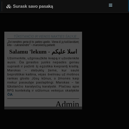
Surask savo pasaką
TŪKSTANČIO IR VIENOS NAKTIES ŠALYJE...
„Dvi nendrės geria iš to paties upelio. Viena iš jų tuščiavidurė,
kita – cukranendrė“ – marokiečių patarlė.
Salamu 'lekum - اسلا عليكم
Užsimerkite, užgniaužkite kvapą ir užsidenkite
ausis. Čia įprastos juslės nepadės geriau
suprasti ir pažinti šį egzotika kvepiantį kraštą.
Marokas – stebuklų žemė, kur saulė
beprotiškai kaitina, vėjas švelniau už motinos
rankas glosto Jūsų kūnus, o žmonės kaip
niekur pasaulyje paslaptingi. Marokas – tai
tūkstančio karalysčių karalystė. Plačiau apie
RPG kontekstą ir siūlomus veikėjus skaitykite
ČIA
.
Admin