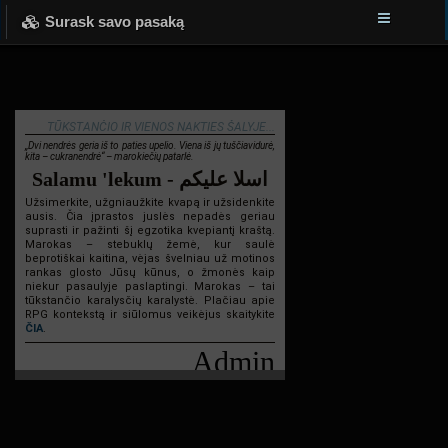
Surask savo pasaką
TŪKSTANČIO IR VIENOS NAKTIES ŠALYJE...
„Dvi nendrės geria iš to paties upelio. Viena iš jų tuščiavidurė,
kita – cukranendrė“ – marokiečių patarlė.
Salamu 'lekum - اسلا عليكم
Užsimerkite, užgniaužkite kvapą ir užsidenkite
ausis. Čia įprastos juslės nepadės geriau
suprasti ir pažinti šį egzotika kvepiantį kraštą.
Marokas – stebuklų žemė, kur saulė
beprotiškai kaitina, vėjas švelniau už motinos
rankas glosto Jūsų kūnus, o žmonės kaip
niekur pasaulyje paslaptingi. Marokas – tai
tūkstančio karalysčių karalystė. Plačiau apie
RPG kontekstą ir siūlomus veikėjus skaitykite
ČIA
.
Admin