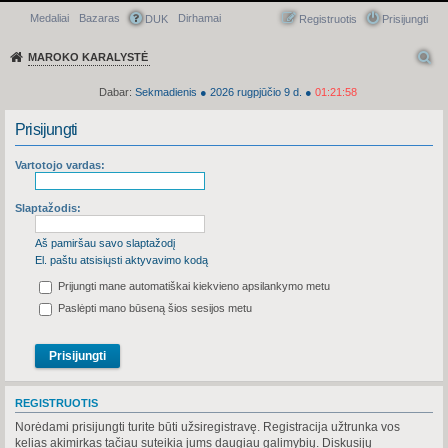
Medaliai
Bazaras
Dirhamai
Greitasis meniu
DUK
Registruotis
Prisijungti
MAROKO KARALYSTĖ
Dabar:
Sekmadienis
●
2026
rugpjūčio 9 d.
●
01:21:58
Prisijungti
Vartotojo vardas:
Slaptažodis:
Aš pamiršau savo slaptažodį
El. paštu atsisiųsti aktyvavimo kodą
Prijungti mane automatiškai kiekvieno apsilankymo metu
Paslėpti mano būseną šios sesijos metu
REGISTRUOTIS
Norėdami prisijungti turite būti užsiregistravę. Registracija užtrunka vos
kelias akimirkas tačiau suteikia jums daugiau galimybių. Diskusijų