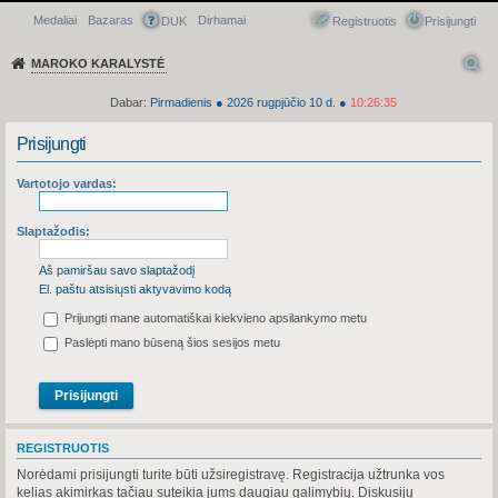
Medaliai
Bazaras
Dirhamai
Greitasis meniu
DUK
Registruotis
Prisijungti
MAROKO KARALYSTĖ
Dabar:
Pirmadienis
●
2026
rugpjūčio 10 d.
●
10:26:35
Prisijungti
Vartotojo vardas:
Slaptažodis:
Aš pamiršau savo slaptažodį
El. paštu atsisiųsti aktyvavimo kodą
Prijungti mane automatiškai kiekvieno apsilankymo metu
Paslėpti mano būseną šios sesijos metu
REGISTRUOTIS
Norėdami prisijungti turite būti užsiregistravę. Registracija užtrunka vos
kelias akimirkas tačiau suteikia jums daugiau galimybių. Diskusijų