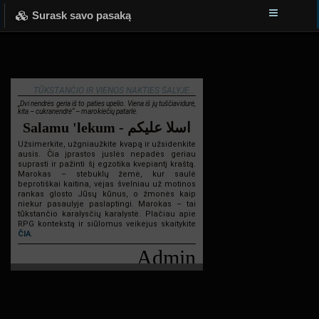
Surask savo pasaką
TŪKSTANČIO IR VIENOS NAKTIES ŠALYJE...
„Dvi nendrės geria iš to paties upelio. Viena iš jų tuščiavidurė,
kita – cukranendrė“ – marokiečių patarlė.
Salamu 'lekum - اسلا عليكم
Užsimerkite, užgniaužkite kvapą ir užsidenkite
ausis. Čia įprastos juslės nepadės geriau
suprasti ir pažinti šį egzotika kvepiantį kraštą.
Marokas – stebuklų žemė, kur saulė
beprotiškai kaitina, vėjas švelniau už motinos
rankas glosto Jūsų kūnus, o žmonės kaip
niekur pasaulyje paslaptingi. Marokas – tai
tūkstančio karalysčių karalystė. Plačiau apie
RPG kontekstą ir siūlomus veikėjus skaitykite
ČIA
.
Admin