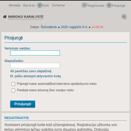
Medaliai
Bazaras
Dirhamai
Greitasis meniu
DUK
Registruotis
Prisijungti
MAROKO KARALYSTĖ
Dabar:
Šeštadienis
●
2026
rugpjūčio 8 d.
●
11:06:41
Prisijungti
Vartotojo vardas:
Slaptažodis:
Aš pamiršau savo slaptažodį
El. paštu atsisiųsti aktyvavimo kodą
Prijungti mane automatiškai kiekvieno apsilankymo metu
Paslėpti mano būseną šios sesijos metu
REGISTRUOTIS
Norėdami prisijungti turite būti užsiregistravę. Registracija užtrunka vos
kelias akimirkas tačiau suteikia jums daugiau galimybių. Diskusijų