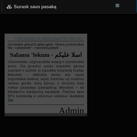
Surask savo pasaką
TŪKSTANČIO IR VIENOS NAKTIES ŠALYJE...
„Dvi nendrės geria iš to paties upelio. Viena iš jų tuščiavidurė,
kita – cukranendrė“ – marokiečių patarlė.
Salamu 'lekum - اسلا عليكم
Užsimerkite, užgniaužkite kvapą ir užsidenkite
ausis. Čia įprastos juslės nepadės geriau
suprasti ir pažinti šį egzotika kvepiantį kraštą.
Marokas – stebuklų žemė, kur saulė
beprotiškai kaitina, vėjas švelniau už motinos
rankas glosto Jūsų kūnus, o žmonės kaip
niekur pasaulyje paslaptingi. Marokas – tai
tūkstančio karalysčių karalystė. Plačiau apie
RPG kontekstą ir siūlomus veikėjus skaitykite
ČIA
.
Admin