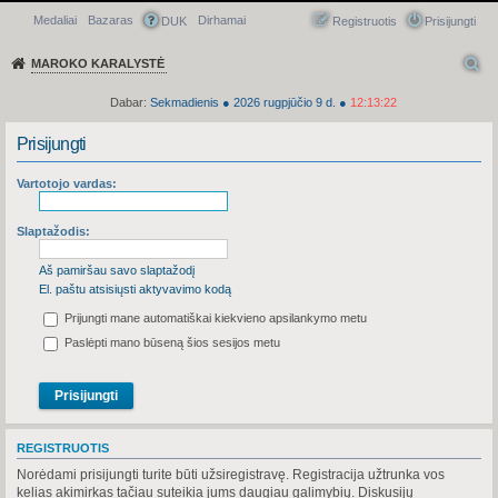
Medaliai
Bazaras
Dirhamai
Greitasis meniu
DUK
Registruotis
Prisijungti
MAROKO KARALYSTĖ
Dabar:
Sekmadienis
●
2026
rugpjūčio 9 d.
●
12:13:22
Prisijungti
Vartotojo vardas:
Slaptažodis:
Aš pamiršau savo slaptažodį
El. paštu atsisiųsti aktyvavimo kodą
Prijungti mane automatiškai kiekvieno apsilankymo metu
Paslėpti mano būseną šios sesijos metu
REGISTRUOTIS
Norėdami prisijungti turite būti užsiregistravę. Registracija užtrunka vos
kelias akimirkas tačiau suteikia jums daugiau galimybių. Diskusijų