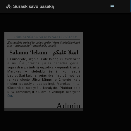
Surask savo pasaką
TŪKSTANČIO IR VIENOS NAKTIES ŠALYJE...
„Dvi nendrės geria iš to paties upelio. Viena iš jų tuščiavidurė,
kita – cukranendrė“ – marokiečių patarlė.
Salamu 'lekum - اسلا عليكم
Užsimerkite, užgniaužkite kvapą ir užsidenkite
ausis. Čia įprastos juslės nepadės geriau
suprasti ir pažinti šį egzotika kvepiantį kraštą.
Marokas – stebuklų žemė, kur saulė
beprotiškai kaitina, vėjas švelniau už motinos
rankas glosto Jūsų kūnus, o žmonės kaip
niekur pasaulyje paslaptingi. Marokas – tai
tūkstančio karalysčių karalystė. Plačiau apie
RPG kontekstą ir siūlomus veikėjus skaitykite
ČIA
.
Admin