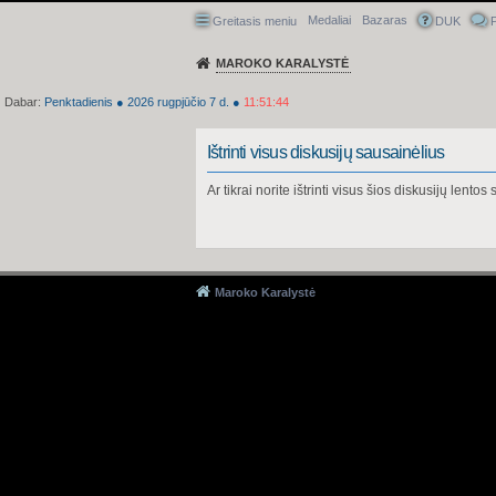
Medaliai
Bazaras
Greitasis meniu
DUK
P
MAROKO KARALYSTĖ
Dabar:
Penktadienis
●
2026
rugpjūčio 7 d.
●
11:51:44
Ištrinti visus diskusijų sausainėlius
Ar tikrai norite ištrinti visus šios diskusijų lento
Maroko Karalystė