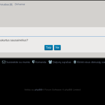
Dirhamai
okalbiai [
0
]
s sukurtus sausainėlius?
Susisiekite su mumis
Komanda
Dalyvių sąrašas
Ištrinti visus diskusijų s
Veikia su
phpBB
® Forum Software © phpBB Limited