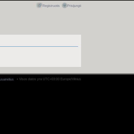
Registruotis
Prisijungti
Visos datos yra UTC+03:00 Europe/Vilnius
ausainėlius