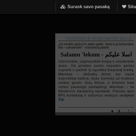
Surask savo pasaką
Situ
TŪKSTANČIO IR VIENOS NAKTIES ŠALYJE...
„Dvi nendrės geria iš to paties upelio. Viena iš jų tuščiavidurė,
kita – cukranendrė“ – marokiečių patarlė.
Salamu 'lekum - اسلا عليكم
Užsimerkite, užgniaužkite kvapą ir užsidenkite
ausis. Čia įprastos juslės nepadės geriau
suprasti ir pažinti šį egzotika kvepiantį kraštą.
Marokas – stebuklų žemė, kur saulė
beprotiškai kaitina, vėjas švelniau už motinos
rankas glosto Jūsų kūnus, o žmonės kaip
niekur pasaulyje paslaptingi. Marokas – tai
tūkstančio karalysčių karalystė. Plačiau apie
RPG kontekstą ir siūlomus veikėjus skaitykite
ČIA
.
Admin