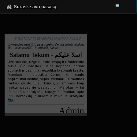
Surask savo pasaką
TŪKSTANČIO IR VIENOS NAKTIES ŠALYJE...
„Dvi nendrės geria iš to paties upelio. Viena iš jų tuščiavidurė,
kita – cukranendrė“ – marokiečių patarlė.
Salamu 'lekum - اسلا عليكم
Užsimerkite, užgniaužkite kvapą ir užsidenkite
ausis. Čia įprastos juslės nepadės geriau
suprasti ir pažinti šį egzotika kvepiantį kraštą.
Marokas – stebuklų žemė, kur saulė
beprotiškai kaitina, vėjas švelniau už motinos
rankas glosto Jūsų kūnus, o žmonės kaip
niekur pasaulyje paslaptingi. Marokas – tai
tūkstančio karalysčių karalystė. Plačiau apie
RPG kontekstą ir siūlomus veikėjus skaitykite
ČIA
.
Admin