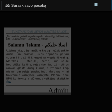
Surask savo pasaką
TŪKSTANČIO IR VIENOS NAKTIES ŠALYJE...
„Dvi nendrės geria iš to paties upelio. Viena iš jų tuščiavidurė,
kita – cukranendrė“ – marokiečių patarlė.
Salamu 'lekum - اسلا عليكم
Užsimerkite, užgniaužkite kvapą ir užsidenkite
ausis. Čia įprastos juslės nepadės geriau
suprasti ir pažinti šį egzotika kvepiantį kraštą.
Marokas – stebuklų žemė, kur saulė
beprotiškai kaitina, vėjas švelniau už motinos
rankas glosto Jūsų kūnus, o žmonės kaip
niekur pasaulyje paslaptingi. Marokas – tai
tūkstančio karalysčių karalystė. Plačiau apie
RPG kontekstą ir siūlomus veikėjus skaitykite
ČIA
.
Admin