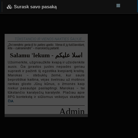
Surask savo pasaką
TŪKSTANČIO IR VIENOS NAKTIES ŠALYJE...
„Dvi nendrės geria iš to paties upelio. Viena iš jų tuščiavidurė,
kita – cukranendrė“ – marokiečių patarlė.
Salamu 'lekum - اسلا عليكم
Užsimerkite, užgniaužkite kvapą ir užsidenkite
ausis. Čia įprastos juslės nepadės geriau
suprasti ir pažinti šį egzotika kvepiantį kraštą.
Marokas – stebuklų žemė, kur saulė
beprotiškai kaitina, vėjas švelniau už motinos
rankas glosto Jūsų kūnus, o žmonės kaip
niekur pasaulyje paslaptingi. Marokas – tai
tūkstančio karalysčių karalystė. Plačiau apie
RPG kontekstą ir siūlomus veikėjus skaitykite
ČIA
.
Admin