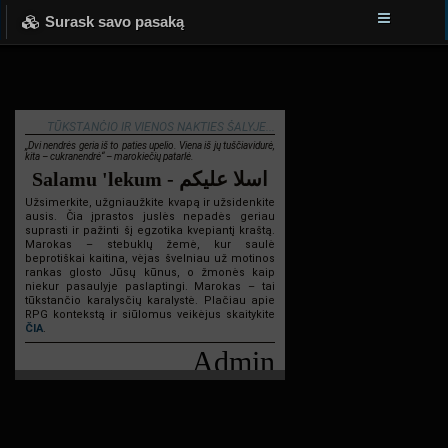
Surask savo pasaką
TŪKSTANČIO IR VIENOS NAKTIES ŠALYJE...
„Dvi nendrės geria iš to paties upelio. Viena iš jų tuščiavidurė,
kita – cukranendrė“ – marokiečių patarlė.
Salamu 'lekum - اسلا عليكم
Užsimerkite, užgniaužkite kvapą ir užsidenkite
ausis. Čia įprastos juslės nepadės geriau
suprasti ir pažinti šį egzotika kvepiantį kraštą.
Marokas – stebuklų žemė, kur saulė
beprotiškai kaitina, vėjas švelniau už motinos
rankas glosto Jūsų kūnus, o žmonės kaip
niekur pasaulyje paslaptingi. Marokas – tai
tūkstančio karalysčių karalystė. Plačiau apie
RPG kontekstą ir siūlomus veikėjus skaitykite
ČIA
.
Admin