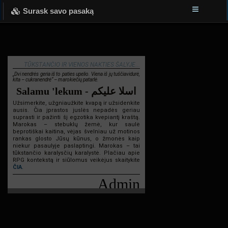
Surask savo pasaką
TŪKSTANČIO IR VIENOS NAKTIES ŠALYJE...
„Dvi nendrės geria iš to paties upelio. Viena iš jų tuščiavidurė,
kita – cukranendrė“ – marokiečių patarlė.
Salamu 'lekum - اسلا عليكم
Užsimerkite, užgniaužkite kvapą ir užsidenkite
ausis. Čia įprastos juslės nepadės geriau
suprasti ir pažinti šį egzotika kvepiantį kraštą.
Marokas – stebuklų žemė, kur saulė
beprotiškai kaitina, vėjas švelniau už motinos
rankas glosto Jūsų kūnus, o žmonės kaip
niekur pasaulyje paslaptingi. Marokas – tai
tūkstančio karalysčių karalystė. Plačiau apie
RPG kontekstą ir siūlomus veikėjus skaitykite
ČIA
.
Admin