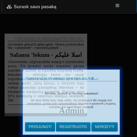
Surask savo pasaką
TŪKSTANČIO IR VIENOS NAKTIES ŠALYJE...
„Dvi nendrės geria iš to paties upelio. Viena iš jų tuščiavidurė,
kita – cukranendrė“ – marokiečių patarlė.
Salamu 'lekum - اسلا عليكم
Užsimerkite, užgniaužkite kvapą ir užsidenkite
ausis. Čia įprastos juslės nepadės geriau
suprasti ir pažinti šį egzotika kvepiantį kraštą.
Marokas – stebuklų žemė, kur saulė
TŪKSTANČIO IR VIENOS NAKTIES ŠALYJE...:
beprotiškai kaitina, vėjas švelniau už motinos
rankas glosto Jūsų kūnus, o žmonės kaip
niekur pasaulyje paslaptingi. Marokas – tai
tūkstančio karalysčių karalystė. Plačiau apie
Mrehba, tautieti ar tiesiog pakeleivi!
RPG kontekstą ir siūlomus veikėjus skaitykite
Jei tavo širdis tyra, kaip vaiko, esi smalsus ir tiki magija bei
ČIA
.
stebuklais, junkis prie vakarietiškojo Maroko ir pasinerk į kupiną
nuotykių bei avantiūros pasaulį!
Admin
PRISIJUNGTI
REGISTRUOTIS
NERODYTI