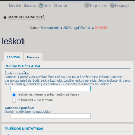
Medaliai
Bazaras
Dirhamai
Greitasis meniu
DUK
Registruotis
Prisijungti
MAROKO KARALYSTĖ
Dabar:
Sekmadienis
●
2026
rugpjūčio 9 d.
●
00:58:50
Ieškoti
Forumas
Bazaras
PAIEŠKOS UŽKLAUSA
Žodžio paieška:
Simbolis
+
parašytas priešais žodį reiškia kad tokio žodžio reikia ieškoti. Simbolis
-
parašytas priešais žodį reiškia kad tokio žodžio ieškoti nereikia. Jeigu ieškote tik vieno
iš kelių žodžių, atskirkite juos simboliu
|
. Dalinėms reikšmėms naudokite *.
Ieškoti visų terminų arba naudoti užklausą
Ieškoti bet kurio termino
Autoriaus paieška:
Dalinėms reikšmėms naudokite *.
PAIEŠKOS NUSTATYMAI