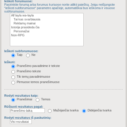
Ieškoti forumuose:
Pasirinkite forumą arba forumus kuriuose norite atlikti paiešką. Jeigu neišjungsite
“ieškoti subforumuose“ parametro apačioje, automatiškai bus ieškoma ir visuose
subforumuose.
Ieškoti subforumuose:
Taip
Ne
Ieškoti:
Pranešimo pavadinime ir tekste
Pranešimo tekste
Tik temų pavadinimuose
Pirmuose temos pranešimuose
Rodyti rezultatus kaip:
Pranešimai
Temos
Rūšiuoti rezultatus pagal:
Mažėjančia tvarka
Didėjančia tvarka
Rodyti rezultatus iš paskutinių: