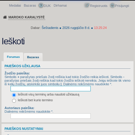
Medaliai
Bazaras
Dirhamai
Greitasis meniu
DUK
Registruotis
Prisijungti
MAROKO KARALYSTĖ
Dabar:
Šeštadienis
●
2026
rugpjūčio 8 d.
●
13:25:24
Ieškoti
Forumas
Bazaras
PAIEŠKOS UŽKLAUSA
Žodžio paieška:
Simbolis
+
parašytas priešais žodį reiškia kad tokio žodžio reikia ieškoti. Simbolis
-
parašytas priešais žodį reiškia kad tokio žodžio ieškoti nereikia. Jeigu ieškote tik vieno
iš kelių žodžių, atskirkite juos simboliu
|
. Dalinėms reikšmėms naudokite *.
Ieškoti visų terminų arba naudoti užklausą
Ieškoti bet kurio termino
Autoriaus paieška:
Dalinėms reikšmėms naudokite *.
PAIEŠKOS NUSTATYMAI