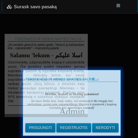
Surask savo pasaką
TŪKSTANČIO IR VIENOS NAKTIES ŠALYJE...
„Dvi nendrės geria iš to paties upelio. Viena iš jų tuščiavidurė,
kita – cukranendrė“ – marokiečių patarlė.
Salamu 'lekum - اسلا عليكم
Užsimerkite, užgniaužkite kvapą ir užsidenkite
ausis. Čia įprastos juslės nepadės geriau
suprasti ir pažinti šį egzotika kvepiantį kraštą.
Marokas – stebuklų žemė, kur saulė
TŪKSTANČIO IR VIENOS NAKTIES ŠALYJE...:
beprotiškai kaitina, vėjas švelniau už motinos
rankas glosto Jūsų kūnus, o žmonės kaip
niekur pasaulyje paslaptingi. Marokas – tai
tūkstančio karalysčių karalystė. Plačiau apie
Mrehba, tautieti ar tiesiog pakeleivi!
RPG kontekstą ir siūlomus veikėjus skaitykite
Jei tavo širdis tyra, kaip vaiko, esi smalsus ir tiki magija bei
ČIA
.
stebuklais, junkis prie vakarietiškojo Maroko ir pasinerk į kupiną
nuotykių bei avantiūros pasaulį!
Admin
PRISIJUNGTI
REGISTRUOTIS
NERODYTI