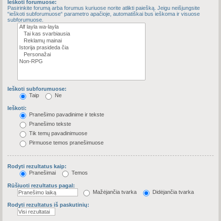
Ieškoti forumuose:
Pasirinkite forumą arba forumus kuriuose norite atlikti paiešką. Jeigu neišjungsite
“ieškoti subforumuose“ parametro apačioje, automatiškai bus ieškoma ir visuose
subforumuose.
Ieškoti subforumuose:
Taip
Ne
Ieškoti:
Pranešimo pavadinime ir tekste
Pranešimo tekste
Tik temų pavadinimuose
Pirmuose temos pranešimuose
Rodyti rezultatus kaip:
Pranešimai
Temos
Rūšiuoti rezultatus pagal:
Mažėjančia tvarka
Didėjančia tvarka
Rodyti rezultatus iš paskutinių: