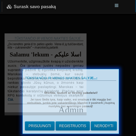
Surask savo pasaką
TŪKSTANČIO IR VIENOS NAKTIES ŠALYJE...
„Dvi nendrės geria iš to paties upelio. Viena iš jų tuščiavidurė,
kita – cukranendrė“ – marokiečių patarlė.
Salamu 'lekum - اسلا عليكم
Užsimerkite, užgniaužkite kvapą ir užsidenkite
ausis. Čia įprastos juslės nepadės geriau
suprasti ir pažinti šį egzotika kvepiantį kraštą.
Marokas – stebuklų žemė, kur saulė
TŪKSTANČIO IR VIENOS NAKTIES ŠALYJE...:
beprotiškai kaitina, vėjas švelniau už motinos
rankas glosto Jūsų kūnus, o žmonės kaip
niekur pasaulyje paslaptingi. Marokas – tai
tūkstančio karalysčių karalystė. Plačiau apie
Mrehba, tautieti ar tiesiog pakeleivi!
RPG kontekstą ir siūlomus veikėjus skaitykite
Jei tavo širdis tyra, kaip vaiko, esi smalsus ir tiki magija bei
ČIA
.
stebuklais, junkis prie vakarietiškojo Maroko ir pasinerk į kupiną
nuotykių bei avantiūros pasaulį!
Admin
PRISIJUNGTI
REGISTRUOTIS
NERODYTI