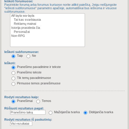
Ieškoti forumuose:
Pasirinkite forumą arba forumus kuriuose norite atlikti paiešką. Jeigu neišjungsite
“ieškoti subforumuose“ parametro apačioje, automatiškai bus ieškoma ir visuose
subforumuose.
Ieškoti subforumuose:
Taip
Ne
Ieškoti:
Pranešimo pavadinime ir tekste
Pranešimo tekste
Tik temų pavadinimuose
Pirmuose temos pranešimuose
Rodyti rezultatus kaip:
Pranešimai
Temos
Rūšiuoti rezultatus pagal:
Mažėjančia tvarka
Didėjančia tvarka
Rodyti rezultatus iš paskutinių: