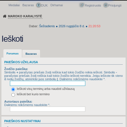
Medaliai
Bazaras
Dirhamai
Greitasis meniu
DUK
Registruotis
Prisijungti
MAROKO KARALYSTĖ
Dabar:
Šeštadienis
●
2026
rugpjūčio 8 d.
●
21:20:53
Ieškoti
Forumas
Bazaras
PAIEŠKOS UŽKLAUSA
Žodžio paieška:
Simbolis
+
parašytas priešais žodį reiškia kad tokio žodžio reikia ieškoti. Simbolis
-
parašytas priešais žodį reiškia kad tokio žodžio ieškoti nereikia. Jeigu ieškote tik vieno
iš kelių žodžių, atskirkite juos simboliu
|
. Dalinėms reikšmėms naudokite *.
Ieškoti visų terminų arba naudoti užklausą
Ieškoti bet kurio termino
Autoriaus paieška:
Dalinėms reikšmėms naudokite *.
PAIEŠKOS NUSTATYMAI