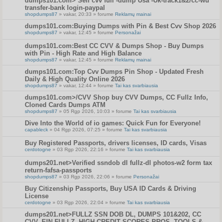
dumps101.com> Sell cvv full -dump Usa -Uk-track1&2/cc-wu
transfer-bank login-paypal
shopdumps87
» vakar, 20:33 » forume
Reklamų mainai
dumps101.com:Buying Dumps with Pin & Best Cvv Shop 2026
shopdumps87
» vakar, 12:45 » forume
Personažai
dumps101.com:Best CC CVV & Dumps Shop - Buy Dumps
with Pin - High Rate and High Balance
shopdumps87
» vakar, 12:45 » forume
Reklamų mainai
dumps101.com:Top Cvv Dumps Pin Shop - Updated Fresh
Daily & High Quality Online 2026
shopdumps87
» vakar, 12:44 » forume
Tai kas svarbiausia
dumps101.com>/CVV Shop buy CVV Dumps, CC Fullz Info,
Cloned Cards Dumps ATM
shopdumps87
» 05 Rgp 2026, 10:03 » forume
Tai kas svarbiausia
Dive Into the World of io games: Quick Fun for Everyone!
capableck
» 04 Rgp 2026, 07:25 » forume
Tai kas svarbiausia
Buy Registered Passports, drivers licenses, ID cards, Visas
cerdotogne
» 03 Rgp 2026, 22:16 » forume
Tai kas svarbiausia
dumps201.net>Verified ssndob dl fullz-dl photos-w2 form tax
return-fafsa-passports
shopdumps87
» 03 Rgp 2026, 22:06 » forume
Personažai
Buy Citizenship Passports, Buy USA ID Cards & Driving
License
cerdotogne
» 03 Rgp 2026, 22:04 » forume
Tai kas svarbiausia
dumps201.net>FULLZ SSN DOB DL, DUMPS 101&202, CC
CVV, EIN FULLZ, HIGH CREDIT SCORES PROS, TOOLS &