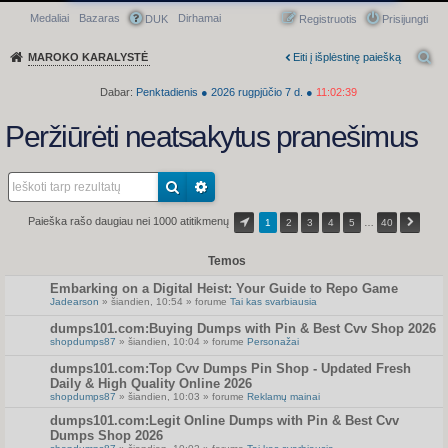
Medaliai
Bazaras
Dirhamai
Greitasis meniu
DUK
Registruotis
Prisijungti
MAROKO KARALYSTĖ
Eiti į išplėstinę paiešką
Dabar:
Penktadienis
●
2026
rugpjūčio 7 d.
●
11:02:39
Peržiūrėti neatsakytus pranešimus
Paieška rašo daugiau nei 1000 atitikmenų
1
2
3
4
5
…
40
Temos
Embarking on a Digital Heist: Your Guide to Repo Game
Jadearson
» šiandien, 10:54 » forume
Tai kas svarbiausia
dumps101.com:Buying Dumps with Pin & Best Cvv Shop 2026
shopdumps87
» šiandien, 10:04 » forume
Personažai
dumps101.com:Top Cvv Dumps Pin Shop - Updated Fresh
Daily & High Quality Online 2026
shopdumps87
» šiandien, 10:03 » forume
Reklamų mainai
dumps101.com:Legit Online Dumps with Pin & Best Cvv
Dumps Shop 2026