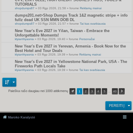
TUTORIALS
shopdumps87
» 03 Rgp 2026, 21:58 » forume
Reklamų mainai
dumps201.net>Shop Dumps Track 1&2 magnetic stripe + info
fullz dead UK SSN MMN DOB DL
shopdumps87
» 03 Rgp 2026, 21:57 » forume
Tai kas svarbiausia
New Year's Eve 2027 in Yilan, Taiwan - Embrace the
Unforgettable Moments!
klyianfriyasnia
» 03 Rgp 2026, 19:40 » forume
Personažai
New Year's Eve 2027 in Yerevan, Armenia - Book Now for the
Best Hotel and Tour Deals
klyianfriyasnia
» 03 Rgp 2026, 19:39 » forume
Reklamų mainai
New Year's Eve 2027 in Yellowstone National Park, USA - The
Fireworks Path Locals Take
klyianfriyasnia
» 03 Rgp 2026, 19:39 » forume
Tai kas svarbiausia
Paieška rašo daugiau nei 1000 atitikmenų
1
2
3
4
5
…
40
PEREITI Į
Maroko Karalystė