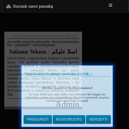
Surask savo pasaką
TŪKSTANČIO IR VIENOS NAKTIES ŠALYJE...
„Dvi nendrės geria iš to paties upelio. Viena iš jų tuščiavidurė,
kita – cukranendrė“ – marokiečių patarlė.
Salamu 'lekum - اسلا عليكم
Užsimerkite, užgniaužkite kvapą ir užsidenkite
ausis. Čia įprastos juslės nepadės geriau
suprasti ir pažinti šį egzotika kvepiantį kraštą.
Marokas – stebuklų žemė, kur saulė
TŪKSTANČIO IR VIENOS NAKTIES ŠALYJE...:
beprotiškai kaitina, vėjas švelniau už motinos
rankas glosto Jūsų kūnus, o žmonės kaip
niekur pasaulyje paslaptingi. Marokas – tai
tūkstančio karalysčių karalystė. Plačiau apie
Mrehba, tautieti ar tiesiog pakeleivi!
RPG kontekstą ir siūlomus veikėjus skaitykite
Jei tavo širdis tyra, kaip vaiko, esi smalsus ir tiki magija bei
ČIA
.
stebuklais, junkis prie vakarietiškojo Maroko ir pasinerk į kupiną
nuotykių bei avantiūros pasaulį!
Admin
PRISIJUNGTI
REGISTRUOTIS
NERODYTI