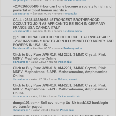
shopdumps87
» šiandien, 10:02 » forume
Tai kas svarbiausia
+2348166580486 #How can I one become a society to rich and
powerful without human sacrifice
Zedichorah86
» šiandien, 09:05 » forume
Personažai
CALL +2348166580486 #STRONGEST BROTHERHOOD
OCCULT TO JOIN AS AFRICAN TO BE RICH IN GERMANY
FRANCE USA CANADA ITALY
Zedichorah86
» šiandien, 09:00 » forume
Reklamų mainai
@ZEDICHORAH BROTHERHOOD OCCULT CALL/WHATSAPP
+2348166580486 #HOW TO JOIN ILLUMINATI FOR MONEY AND
POWERS IN USA, UK.
Zedichorah86
» šiandien, 08:56 » forume
Reklamų mainai
Click to Buy Pure JWH-018, AM-2201, 3-MMC Crystal, Pink
MDPV, Mephedrone Online
blancatrader
» vakar, 22:32 » forume
Personažai
Click to Buy Pure JWH-018, AM-2201, 3-MMC Crystal, Pink
MDPV, Mephedrone, 6-APB, Methoxetamine, Amphetamine
Online
blancatrader
» vakar, 22:30 » forume
Reklamų mainai
Click to Buy Pure JWH-018, AM-2201, 3-MMC Crystal, Pink
MDPV, Mephedrone, 6-APB, Methoxetamine, Amphetamine
Online
blancatrader
» vakar, 22:30 » forume
Tai kas svarbiausia
dumps101.com> Sell cvv -dump Us -Uk-track1&2-banklogin-
wu transfer-paypal
shopdumps87
» vakar, 20:33 » forume
Personažai