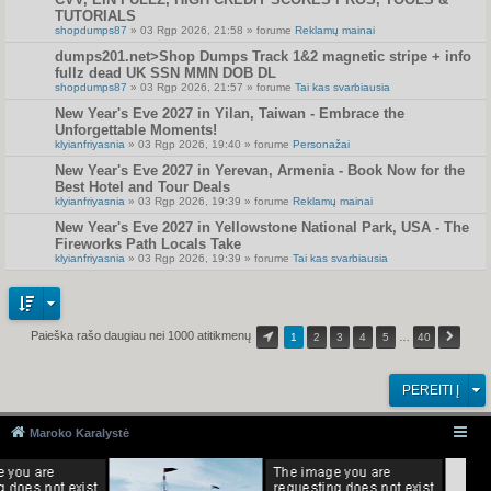
TUTORIALS
shopdumps87
» 03 Rgp 2026, 21:58 » forume
Reklamų mainai
dumps201.net>Shop Dumps Track 1&2 magnetic stripe + info
fullz dead UK SSN MMN DOB DL
shopdumps87
» 03 Rgp 2026, 21:57 » forume
Tai kas svarbiausia
New Year's Eve 2027 in Yilan, Taiwan - Embrace the
Unforgettable Moments!
klyianfriyasnia
» 03 Rgp 2026, 19:40 » forume
Personažai
New Year's Eve 2027 in Yerevan, Armenia - Book Now for the
Best Hotel and Tour Deals
klyianfriyasnia
» 03 Rgp 2026, 19:39 » forume
Reklamų mainai
New Year's Eve 2027 in Yellowstone National Park, USA - The
Fireworks Path Locals Take
klyianfriyasnia
» 03 Rgp 2026, 19:39 » forume
Tai kas svarbiausia
Paieška rašo daugiau nei 1000 atitikmenų
1
2
3
4
5
…
40
PEREITI Į
Maroko Karalystė