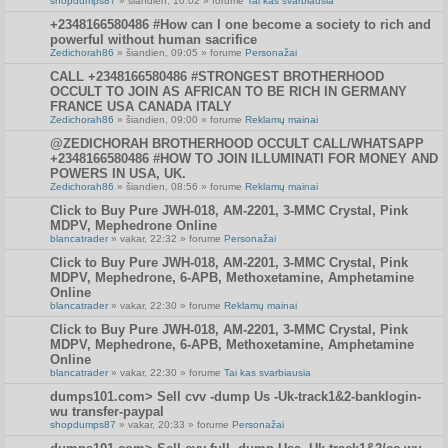
shopdumps87
» šiandien, 10:02 » forume
Tai kas svarbiausia
+2348166580486 #How can I one become a society to rich and
powerful without human sacrifice
Zedichorah86
» šiandien, 09:05 » forume
Personažai
CALL +2348166580486 #STRONGEST BROTHERHOOD
OCCULT TO JOIN AS AFRICAN TO BE RICH IN GERMANY
FRANCE USA CANADA ITALY
Zedichorah86
» šiandien, 09:00 » forume
Reklamų mainai
@ZEDICHORAH BROTHERHOOD OCCULT CALL/WHATSAPP
+2348166580486 #HOW TO JOIN ILLUMINATI FOR MONEY AND
POWERS IN USA, UK.
Zedichorah86
» šiandien, 08:56 » forume
Reklamų mainai
Click to Buy Pure JWH-018, AM-2201, 3-MMC Crystal, Pink
MDPV, Mephedrone Online
blancatrader
» vakar, 22:32 » forume
Personažai
Click to Buy Pure JWH-018, AM-2201, 3-MMC Crystal, Pink
MDPV, Mephedrone, 6-APB, Methoxetamine, Amphetamine
Online
blancatrader
» vakar, 22:30 » forume
Reklamų mainai
Click to Buy Pure JWH-018, AM-2201, 3-MMC Crystal, Pink
MDPV, Mephedrone, 6-APB, Methoxetamine, Amphetamine
Online
blancatrader
» vakar, 22:30 » forume
Tai kas svarbiausia
dumps101.com> Sell cvv -dump Us -Uk-track1&2-banklogin-
wu transfer-paypal
shopdumps87
» vakar, 20:33 » forume
Personažai