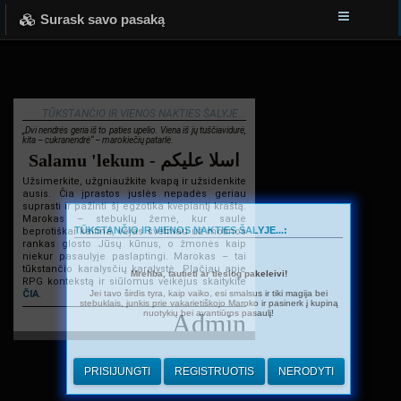
Surask savo pasaką
TŪKSTANČIO IR VIENOS NAKTIES ŠALYJE...
„Dvi nendrės geria iš to paties upelio. Viena iš jų tuščiavidurė,
kita – cukranendrė“ – marokiečių patarlė.
Salamu 'lekum - اسلا عليكم
Užsimerkite, užgniaužkite kvapą ir užsidenkite
ausis. Čia įprastos juslės nepadės geriau
suprasti ir pažinti šį egzotika kvepiantį kraštą.
Marokas – stebuklų žemė, kur saulė
TŪKSTANČIO IR VIENOS NAKTIES ŠALYJE...:
beprotiškai kaitina, vėjas švelniau už motinos
rankas glosto Jūsų kūnus, o žmonės kaip
niekur pasaulyje paslaptingi. Marokas – tai
tūkstančio karalysčių karalystė. Plačiau apie
Mrehba, tautieti ar tiesiog pakeleivi!
RPG kontekstą ir siūlomus veikėjus skaitykite
Jei tavo širdis tyra, kaip vaiko, esi smalsus ir tiki magija bei
ČIA
.
stebuklais, junkis prie vakarietiškojo Maroko ir pasinerk į kupiną
nuotykių bei avantiūros pasaulį!
Admin
PRISIJUNGTI
REGISTRUOTIS
NERODYTI