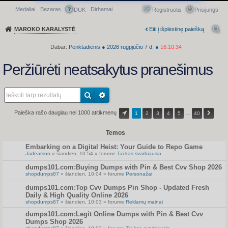
Medaliai
Bazaras
Dirhamai
Greitasis meniu
DUK
Registruotis
Prisijungti
MAROKO KARALYSTĖ
Eiti į išplėstinę paiešką
Dabar:
Penktadienis
●
2026
rugpjūčio 7 d.
●
16:10:34
Peržiūrėti neatsakytus pranešimus
Paieška rašo daugiau nei 1000 atitikmenų
1
2
3
4
5
…
40
Temos
Embarking on a Digital Heist: Your Guide to Repo Game
Jadearson
» šiandien, 10:54 » forume
Tai kas svarbiausia
dumps101.com:Buying Dumps with Pin & Best Cvv Shop 2026
shopdumps87
» šiandien, 10:04 » forume
Personažai
dumps101.com:Top Cvv Dumps Pin Shop - Updated Fresh
Daily & High Quality Online 2026
shopdumps87
» šiandien, 10:03 » forume
Reklamų mainai
dumps101.com:Legit Online Dumps with Pin & Best Cvv
Dumps Shop 2026