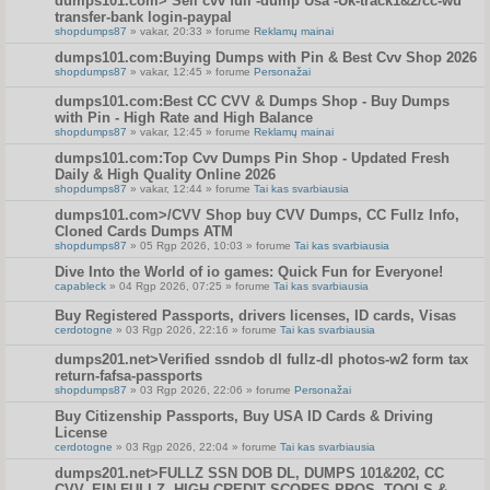
dumps101.com> Sell cvv full -dump Usa -Uk-track1&2/cc-wu
transfer-bank login-paypal
shopdumps87
» vakar, 20:33 » forume
Reklamų mainai
dumps101.com:Buying Dumps with Pin & Best Cvv Shop 2026
shopdumps87
» vakar, 12:45 » forume
Personažai
dumps101.com:Best CC CVV & Dumps Shop - Buy Dumps
with Pin - High Rate and High Balance
shopdumps87
» vakar, 12:45 » forume
Reklamų mainai
dumps101.com:Top Cvv Dumps Pin Shop - Updated Fresh
Daily & High Quality Online 2026
shopdumps87
» vakar, 12:44 » forume
Tai kas svarbiausia
dumps101.com>/CVV Shop buy CVV Dumps, CC Fullz Info,
Cloned Cards Dumps ATM
shopdumps87
» 05 Rgp 2026, 10:03 » forume
Tai kas svarbiausia
Dive Into the World of io games: Quick Fun for Everyone!
capableck
» 04 Rgp 2026, 07:25 » forume
Tai kas svarbiausia
Buy Registered Passports, drivers licenses, ID cards, Visas
cerdotogne
» 03 Rgp 2026, 22:16 » forume
Tai kas svarbiausia
dumps201.net>Verified ssndob dl fullz-dl photos-w2 form tax
return-fafsa-passports
shopdumps87
» 03 Rgp 2026, 22:06 » forume
Personažai
Buy Citizenship Passports, Buy USA ID Cards & Driving
License
cerdotogne
» 03 Rgp 2026, 22:04 » forume
Tai kas svarbiausia
dumps201.net>FULLZ SSN DOB DL, DUMPS 101&202, CC
CVV, EIN FULLZ, HIGH CREDIT SCORES PROS, TOOLS &