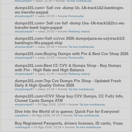
blancatrader
» vakar, 22:30 » forume
Tai kas svarbiausia
dumps101.com> Sell cvv -dump Us -Uk-track1&2-banklogin-
wu transfer-paypal
shopdumps87
» vakar, 20:33 » forume
Personažai
dumps101.com> Sell cvv full -dump Usa -Uk-track1&2/cc-wu
transfer-bank login-paypal
shopdumps87
» vakar, 20:33 » forume
Reklamų mainai
dumps101.com>Sell cc/cvv 2026 dumps(asia-eu-us)-track1/2-
banklogin-Wu-paypal-ship
shopdumps87
» vakar, 20:32 » forume
Tai kas svarbiausia
dumps101.com:Buying Dumps with Pin & Best Cvv Shop 2026
shopdumps87
» vakar, 12:45 » forume
Personažai
dumps101.com:Best CC CVV & Dumps Shop - Buy Dumps
with Pin - High Rate and High Balance
shopdumps87
» vakar, 12:45 » forume
Reklamų mainai
dumps101.com:Top Cvv Dumps Pin Shop - Updated Fresh
Daily & High Quality Online 2026
shopdumps87
» vakar, 12:44 » forume
Tai kas svarbiausia
dumps101.com>/CVV Shop buy CVV Dumps, CC Fullz Info,
Cloned Cards Dumps ATM
shopdumps87
» 05 Rgp 2026, 10:03 » forume
Tai kas svarbiausia
Dive Into the World of io games: Quick Fun for Everyone!
capableck
» 04 Rgp 2026, 07:25 » forume
Tai kas svarbiausia
Buy Registered Passports, drivers licenses, ID cards, Visas
cerdotogne
» 03 Rgp 2026, 22:16 » forume
Tai kas svarbiausia