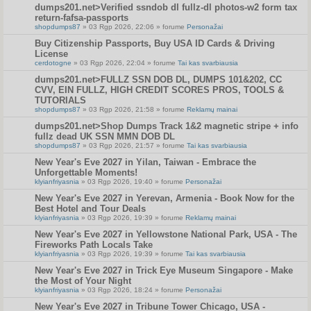
dumps201.net>Verified ssndob dl fullz-dl photos-w2 form tax
return-fafsa-passports
shopdumps87
» 03 Rgp 2026, 22:06 » forume
Personažai
Buy Citizenship Passports, Buy USA ID Cards & Driving
License
cerdotogne
» 03 Rgp 2026, 22:04 » forume
Tai kas svarbiausia
dumps201.net>FULLZ SSN DOB DL, DUMPS 101&202, CC
CVV, EIN FULLZ, HIGH CREDIT SCORES PROS, TOOLS &
TUTORIALS
shopdumps87
» 03 Rgp 2026, 21:58 » forume
Reklamų mainai
dumps201.net>Shop Dumps Track 1&2 magnetic stripe + info
fullz dead UK SSN MMN DOB DL
shopdumps87
» 03 Rgp 2026, 21:57 » forume
Tai kas svarbiausia
New Year's Eve 2027 in Yilan, Taiwan - Embrace the
Unforgettable Moments!
klyianfriyasnia
» 03 Rgp 2026, 19:40 » forume
Personažai
New Year's Eve 2027 in Yerevan, Armenia - Book Now for the
Best Hotel and Tour Deals
klyianfriyasnia
» 03 Rgp 2026, 19:39 » forume
Reklamų mainai
New Year's Eve 2027 in Yellowstone National Park, USA - The
Fireworks Path Locals Take
klyianfriyasnia
» 03 Rgp 2026, 19:39 » forume
Tai kas svarbiausia
New Year's Eve 2027 in Trick Eye Museum Singapore - Make
the Most of Your Night
klyianfriyasnia
» 03 Rgp 2026, 18:24 » forume
Personažai
New Year's Eve 2027 in Tribune Tower Chicago, USA -