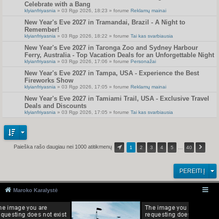
Celebrate with a Bang
klyianfriyasnia
» 03 Rgp 2026, 18:23 » forume
Reklamų mainai
New Year's Eve 2027 in Tramandai, Brazil - A Night to
Remember!
klyianfriyasnia
» 03 Rgp 2026, 18:22 » forume
Tai kas svarbiausia
New Year's Eve 2027 in Taronga Zoo and Sydney Harbour
Ferry, Australia - Top Vacation Deals for an Unforgettable Night
klyianfriyasnia
» 03 Rgp 2026, 17:06 » forume
Personažai
New Year's Eve 2027 in Tampa, USA - Experience the Best
Fireworks Show
klyianfriyasnia
» 03 Rgp 2026, 17:05 » forume
Reklamų mainai
New Year's Eve 2027 in Tamiami Trail, USA - Exclusive Travel
Deals and Discounts
klyianfriyasnia
» 03 Rgp 2026, 17:05 » forume
Tai kas svarbiausia
Paieška rašo daugiau nei 1000 atitikmenų
1
2
3
4
5
…
40
PEREITI Į
Maroko Karalystė