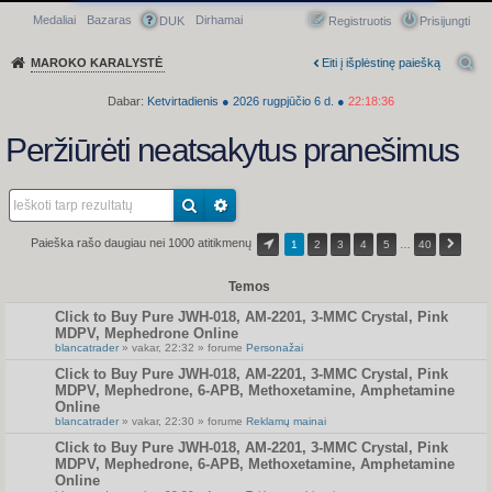
Medaliai
Bazaras
Dirhamai
Greitasis meniu
DUK
Registruotis
Prisijungti
MAROKO KARALYSTĖ
Eiti į išplėstinę paiešką
Dabar:
Ketvirtadienis
●
2026
rugpjūčio 6 d.
●
22:18:36
Peržiūrėti neatsakytus pranešimus
Paieška rašo daugiau nei 1000 atitikmenų
1
2
3
4
5
…
40
Temos
Click to Buy Pure JWH-018, AM-2201, 3-MMC Crystal, Pink
MDPV, Mephedrone Online
blancatrader
» vakar, 22:32 » forume
Personažai
Click to Buy Pure JWH-018, AM-2201, 3-MMC Crystal, Pink
MDPV, Mephedrone, 6-APB, Methoxetamine, Amphetamine
Online
blancatrader
» vakar, 22:30 » forume
Reklamų mainai
Click to Buy Pure JWH-018, AM-2201, 3-MMC Crystal, Pink
MDPV, Mephedrone, 6-APB, Methoxetamine, Amphetamine
Online