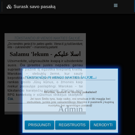
Surask savo pasaką
TŪKSTANČIO IR VIENOS NAKTIES ŠALYJE...
„Dvi nendrės geria iš to paties upelio. Viena iš jų tuščiavidurė,
kita – cukranendrė“ – marokiečių patarlė.
Salamu 'lekum - اسلا عليكم
Užsimerkite, užgniaužkite kvapą ir užsidenkite
ausis. Čia įprastos juslės nepadės geriau
suprasti ir pažinti šį egzotika kvepiantį kraštą.
Marokas – stebuklų žemė, kur saulė
TŪKSTANČIO IR VIENOS NAKTIES ŠALYJE...:
beprotiškai kaitina, vėjas švelniau už motinos
rankas glosto Jūsų kūnus, o žmonės kaip
niekur pasaulyje paslaptingi. Marokas – tai
tūkstančio karalysčių karalystė. Plačiau apie
Mrehba, tautieti ar tiesiog pakeleivi!
RPG kontekstą ir siūlomus veikėjus skaitykite
Jei tavo širdis tyra, kaip vaiko, esi smalsus ir tiki magija bei
ČIA
.
stebuklais, junkis prie vakarietiškojo Maroko ir pasinerk į kupiną
nuotykių bei avantiūros pasaulį!
Admin
PRISIJUNGTI
REGISTRUOTIS
NERODYTI