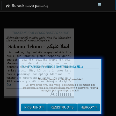
Surask savo pasaką
TŪKSTANČIO IR VIENOS NAKTIES ŠALYJE...
„Dvi nendrės geria iš to paties upelio. Viena iš jų tuščiavidurė,
kita – cukranendrė“ – marokiečių patarlė.
Salamu 'lekum - اسلا عليكم
Užsimerkite, užgniaužkite kvapą ir užsidenkite
ausis. Čia įprastos juslės nepadės geriau
suprasti ir pažinti šį egzotika kvepiantį kraštą.
Marokas – stebuklų žemė, kur saulė
TŪKSTANČIO IR VIENOS NAKTIES ŠALYJE...:
beprotiškai kaitina, vėjas švelniau už motinos
rankas glosto Jūsų kūnus, o žmonės kaip
niekur pasaulyje paslaptingi. Marokas – tai
tūkstančio karalysčių karalystė. Plačiau apie
Mrehba, tautieti ar tiesiog pakeleivi!
RPG kontekstą ir siūlomus veikėjus skaitykite
Jei tavo širdis tyra, kaip vaiko, esi smalsus ir tiki magija bei
ČIA
.
stebuklais, junkis prie vakarietiškojo Maroko ir pasinerk į kupiną
nuotykių bei avantiūros pasaulį!
Admin
PRISIJUNGTI
REGISTRUOTIS
NERODYTI