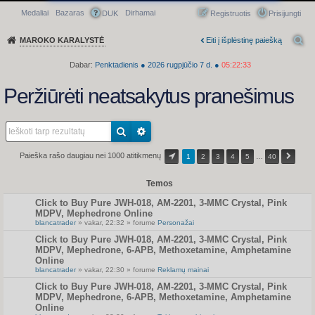
Medaliai
Bazaras
Dirhamai
Greitasis meniu
DUK
Registruotis
Prisijungti
MAROKO KARALYSTĖ
Eiti į išplėstinę paiešką
Dabar:
Penktadienis
●
2026
rugpjūčio 7 d.
●
05:22:33
Peržiūrėti neatsakytus pranešimus
Paieška rašo daugiau nei 1000 atitikmenų
1
2
3
4
5
…
40
Temos
Click to Buy Pure JWH-018, AM-2201, 3-MMC Crystal, Pink
MDPV, Mephedrone Online
blancatrader
» vakar, 22:32 » forume
Personažai
Click to Buy Pure JWH-018, AM-2201, 3-MMC Crystal, Pink
MDPV, Mephedrone, 6-APB, Methoxetamine, Amphetamine
Online
blancatrader
» vakar, 22:30 » forume
Reklamų mainai
Click to Buy Pure JWH-018, AM-2201, 3-MMC Crystal, Pink
MDPV, Mephedrone, 6-APB, Methoxetamine, Amphetamine
Online