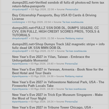
dumps201.net>Verified ssndob dl fullz-dl photos-w2 form tax
return-fafsa-passports
shopdumps87
» 03 Rgp 2026, 22:06 » forume
Personažai
Buy Citizenship Passports, Buy USA ID Cards & Driving
License
cerdotogne
» 03 Rgp 2026, 22:04 » forume
Tai kas svarbiausia
dumps201.net>FULLZ SSN DOB DL, DUMPS 101&202, CC
CVV, EIN FULLZ, HIGH CREDIT SCORES PROS, TOOLS &
TUTORIALS
shopdumps87
» 03 Rgp 2026, 21:58 » forume
Reklamų mainai
dumps201.net>Shop Dumps Track 1&2 magnetic stripe + info
fullz dead UK SSN MMN DOB DL
shopdumps87
» 03 Rgp 2026, 21:57 » forume
Tai kas svarbiausia
New Year's Eve 2027 in Yilan, Taiwan - Embrace the
Unforgettable Moments!
klyianfriyasnia
» 03 Rgp 2026, 19:40 » forume
Personažai
New Year's Eve 2027 in Yerevan, Armenia - Book Now for the
Best Hotel and Tour Deals
klyianfriyasnia
» 03 Rgp 2026, 19:39 » forume
Reklamų mainai
New Year's Eve 2027 in Yellowstone National Park, USA - The
Fireworks Path Locals Take
klyianfriyasnia
» 03 Rgp 2026, 19:39 » forume
Tai kas svarbiausia
New Year's Eve 2027 in Trick Eye Museum Singapore - Make
the Most of Your Night
klyianfriyasnia
» 03 Rgp 2026, 18:24 » forume
Personažai
New Year's Eve 2027 in Tribune Tower Chicago, USA -