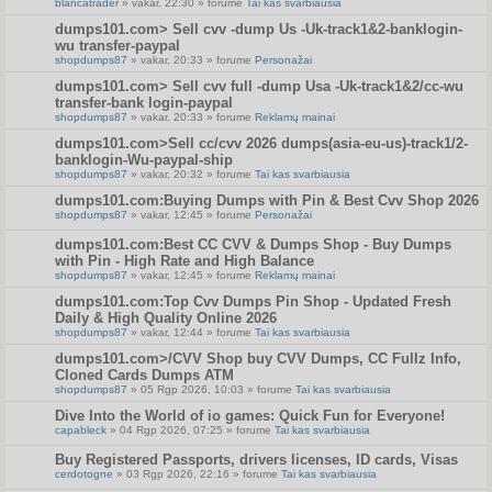
blancatrader
» vakar, 22:30 » forume
Tai kas svarbiausia
dumps101.com> Sell cvv -dump Us -Uk-track1&2-banklogin-
wu transfer-paypal
shopdumps87
» vakar, 20:33 » forume
Personažai
dumps101.com> Sell cvv full -dump Usa -Uk-track1&2/cc-wu
transfer-bank login-paypal
shopdumps87
» vakar, 20:33 » forume
Reklamų mainai
dumps101.com>Sell cc/cvv 2026 dumps(asia-eu-us)-track1/2-
banklogin-Wu-paypal-ship
shopdumps87
» vakar, 20:32 » forume
Tai kas svarbiausia
dumps101.com:Buying Dumps with Pin & Best Cvv Shop 2026
shopdumps87
» vakar, 12:45 » forume
Personažai
dumps101.com:Best CC CVV & Dumps Shop - Buy Dumps
with Pin - High Rate and High Balance
shopdumps87
» vakar, 12:45 » forume
Reklamų mainai
dumps101.com:Top Cvv Dumps Pin Shop - Updated Fresh
Daily & High Quality Online 2026
shopdumps87
» vakar, 12:44 » forume
Tai kas svarbiausia
dumps101.com>/CVV Shop buy CVV Dumps, CC Fullz Info,
Cloned Cards Dumps ATM
shopdumps87
» 05 Rgp 2026, 10:03 » forume
Tai kas svarbiausia
Dive Into the World of io games: Quick Fun for Everyone!
capableck
» 04 Rgp 2026, 07:25 » forume
Tai kas svarbiausia
Buy Registered Passports, drivers licenses, ID cards, Visas
cerdotogne
» 03 Rgp 2026, 22:16 » forume
Tai kas svarbiausia