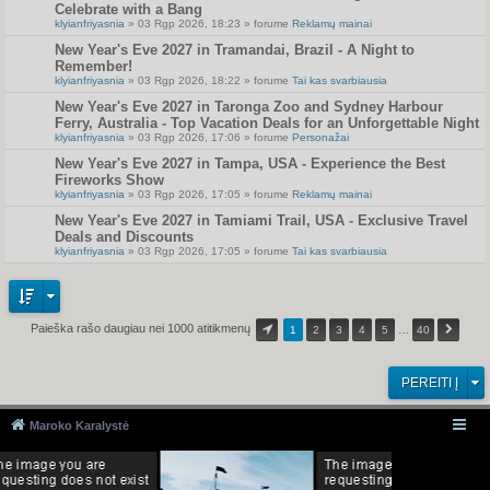
Celebrate with a Bang
klyianfriyasnia
» 03 Rgp 2026, 18:23 » forume
Reklamų mainai
New Year's Eve 2027 in Tramandai, Brazil - A Night to
Remember!
klyianfriyasnia
» 03 Rgp 2026, 18:22 » forume
Tai kas svarbiausia
New Year's Eve 2027 in Taronga Zoo and Sydney Harbour
Ferry, Australia - Top Vacation Deals for an Unforgettable Night
klyianfriyasnia
» 03 Rgp 2026, 17:06 » forume
Personažai
New Year's Eve 2027 in Tampa, USA - Experience the Best
Fireworks Show
klyianfriyasnia
» 03 Rgp 2026, 17:05 » forume
Reklamų mainai
New Year's Eve 2027 in Tamiami Trail, USA - Exclusive Travel
Deals and Discounts
klyianfriyasnia
» 03 Rgp 2026, 17:05 » forume
Tai kas svarbiausia
Paieška rašo daugiau nei 1000 atitikmenų
1
2
3
4
5
…
40
PEREITI Į
Maroko Karalystė