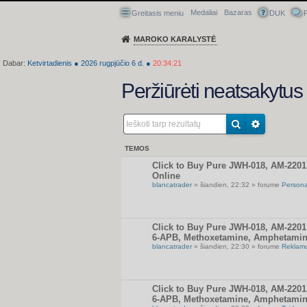
Medaliai
Bazaras
Greitasis meniu
DUK
P
MAROKO KARALYSTĖ
Dabar:
Ketvirtadienis
●
2026
rugpjūčio 6 d.
●
20:34:22
Peržiūrėti neatsakytu
TEMOS
Click to Buy Pure JWH-018, AM-220
Online
blancatrader
» šiandien, 22:32 » forume
Persona
Click to Buy Pure JWH-018, AM-220
6-APB, Methoxetamine, Amphetamin
blancatrader
» šiandien, 22:30 » forume
Reklamų
Click to Buy Pure JWH-018, AM-220
6-APB, Methoxetamine, Amphetamin