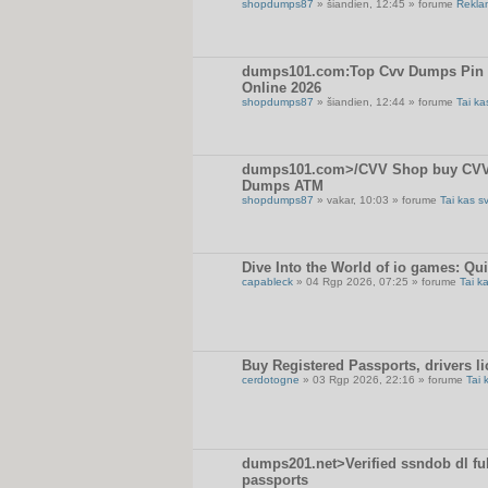
shopdumps87
» šiandien, 12:45 » forume
Rekla
dumps101.com:Top Cvv Dumps Pin Sh
Online 2026
shopdumps87
» šiandien, 12:44 » forume
Tai ka
dumps101.com>/CVV Shop buy CVV D
Dumps ATM
shopdumps87
» vakar, 10:03 » forume
Tai kas s
Dive Into the World of io games: Qu
capableck
» 04 Rgp 2026, 07:25 » forume
Tai k
Buy Registered Passports, drivers li
cerdotogne
» 03 Rgp 2026, 22:16 » forume
Tai 
dumps201.net>Verified ssndob dl full
passports