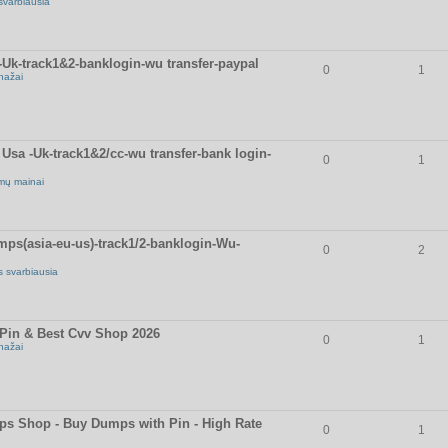
svarbiausia
k-track1&2-banklogin-wu transfer-paypal
0
1
nažai
sa -Uk-track1&2/cc-wu transfer-bank login-
0
1
mų mainai
ps(asia-eu-us)-track1/2-banklogin-Wu-
0
2
s svarbiausia
in & Best Cvv Shop 2026
0
1
nažai
 Shop - Buy Dumps with Pin - High Rate
0
1