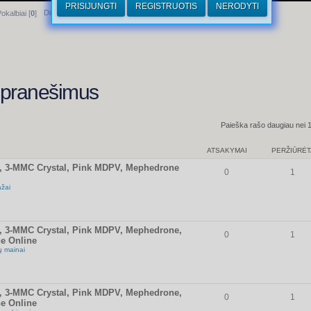
PRISIJUNGTI
REGISTRUOTIS
NERODYTI
Dirhamai
okalbiai [
0
]
s pranešimus
Paieška rašo daugiau nei 
ATSAKYMAI
PERŽIŪRĖT
1, 3-MMC Crystal, Pink MDPV, Mephedrone
0
1
žai
1, 3-MMC Crystal, Pink MDPV, Mephedrone,
0
1
e Online
 mainai
1, 3-MMC Crystal, Pink MDPV, Mephedrone,
0
1
e Online