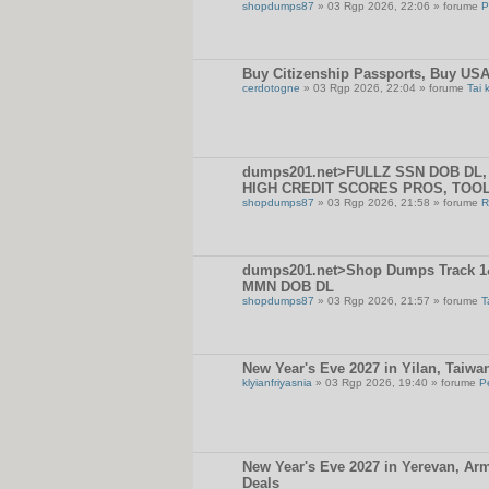
shopdumps87
» 03 Rgp 2026, 22:06 » forume
P
Buy Citizenship Passports, Buy USA
cerdotogne
» 03 Rgp 2026, 22:04 » forume
Tai 
dumps201.net>FULLZ SSN DOB DL, 
HIGH CREDIT SCORES PROS, TOO
shopdumps87
» 03 Rgp 2026, 21:58 » forume
R
dumps201.net>Shop Dumps Track 1&2
MMN DOB DL
shopdumps87
» 03 Rgp 2026, 21:57 » forume
T
New Year's Eve 2027 in Yilan, Taiwa
klyianfriyasnia
» 03 Rgp 2026, 19:40 » forume
P
New Year's Eve 2027 in Yerevan, Arm
Deals