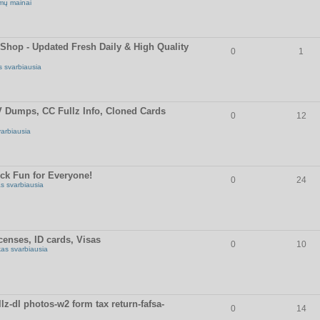
mų mainai
op - Updated Fresh Daily & High Quality
0
1
s svarbiausia
umps, CC Fullz Info, Cloned Cards
0
12
varbiausia
ick Fun for Everyone!
0
24
as svarbiausia
censes, ID cards, Visas
0
10
kas svarbiausia
z-dl photos-w2 form tax return-fafsa-
0
14