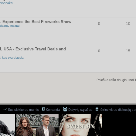
ersonažai
- Experience the Best Fireworks Show
0
10
eklamų mainai
l, USA - Exclusive Travel Deals and
0
15
ai kas svarbiausia
Paieška rašo daugiau nei 
Susisiekite su mumis
Komanda
Dalyvių sąrašas
Ištrinti visus diskusijų s