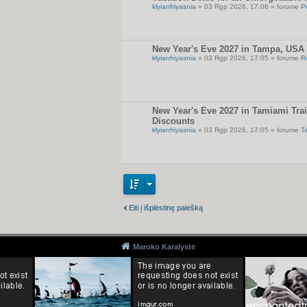
klyianfriyasnia
» 03 Rgp 2026, 17:06 » forume
P
New Year's Eve 2027 in Tampa, USA 
klyianfriyasnia
» 03 Rgp 2026, 17:05 » forume
R
New Year's Eve 2027 in Tamiami Trai
Discounts
klyianfriyasnia
» 03 Rgp 2026, 17:05 » forume
T
Eiti į išplėstinę paiešką
Maroko Karalystė