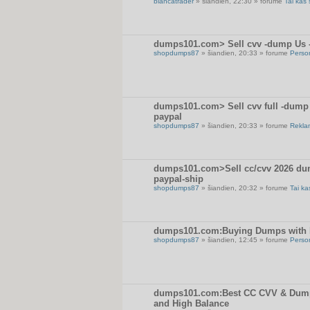
blancatrader
» šiandien, 22:30 » forume
Tai kas 
dumps101.com> Sell cvv -dump Us -U
shopdumps87
» šiandien, 20:33 » forume
Perso
dumps101.com> Sell cvv full -dump U
paypal
shopdumps87
» šiandien, 20:33 » forume
Rekla
dumps101.com>Sell cc/cvv 2026 dum
paypal-ship
shopdumps87
» šiandien, 20:32 » forume
Tai ka
dumps101.com:Buying Dumps with P
shopdumps87
» šiandien, 12:45 » forume
Perso
dumps101.com:Best CC CVV & Dumps
and High Balance