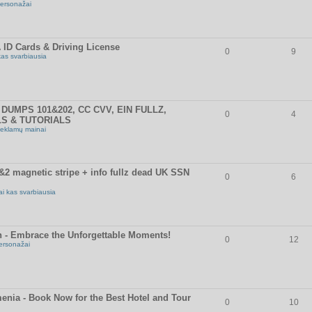
ersonažai
 ID Cards & Driving License
0
9
kas svarbiausia
DUMPS 101&202, CC CVV, EIN FULLZ,
0
4
LS & TUTORIALS
eklamų mainai
 magnetic stripe + info fullz dead UK SSN
0
6
ai kas svarbiausia
n - Embrace the Unforgettable Moments!
0
12
ersonažai
enia - Book Now for the Best Hotel and Tour
0
10