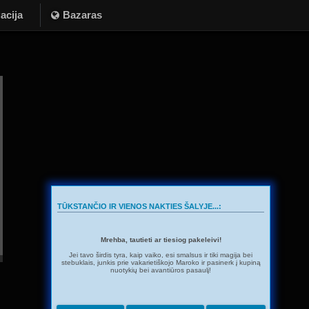
acija
Bazaras
TŪKSTANČIO IR VIENOS NAKTIES ŠALYJE...:
Mrehba, tautieti ar tiesiog pakeleivi!
Jei tavo širdis tyra, kaip vaiko, esi smalsus ir tiki magija bei
stebuklais, junkis prie vakarietiškojo Maroko ir pasinerk į kupiną
nuotykių bei avantiūros pasaulį!