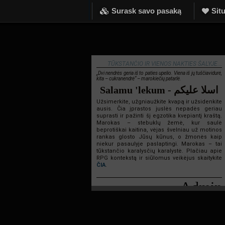
Surask savo pasaką
Situ
TŪKSTANČIO IR VIENOS NAKTIES ŠALYJE...
„Dvi nendrės geria iš to paties upelio. Viena iš jų tuščiavidurė,
kita – cukranendrė“ – marokiečių patarlė.
Salamu 'lekum - اسلا عليكم
Užsimerkite, užgniaužkite kvapą ir užsidenkite
ausis. Čia įprastos juslės nepadės geriau
suprasti ir pažinti šį egzotika kvepiantį kraštą.
Marokas – stebuklų žemė, kur saulė
beprotiškai kaitina, vėjas švelniau už motinos
rankas glosto Jūsų kūnus, o žmonės kaip
niekur pasaulyje paslaptingi. Marokas – tai
tūkstančio karalysčių karalystė. Plačiau apie
RPG kontekstą ir siūlomus veikėjus skaitykite
ČIA
.
Admin