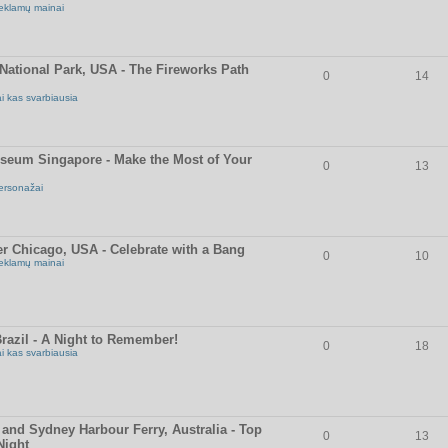
eklamų mainai
National Park, USA - The Fireworks Path
0
14
ai kas svarbiausia
useum Singapore - Make the Most of Your
0
13
ersonažai
r Chicago, USA - Celebrate with a Bang
0
10
eklamų mainai
razil - A Night to Remember!
0
18
ai kas svarbiausia
and Sydney Harbour Ferry, Australia - Top
0
13
Night