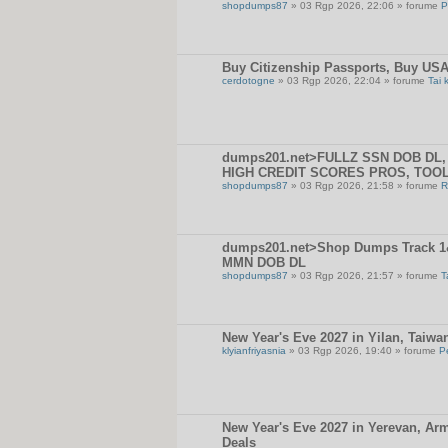
shopdumps87
» 03 Rgp 2026, 22:06 » forume
P
Buy Citizenship Passports, Buy USA
cerdotogne
» 03 Rgp 2026, 22:04 » forume
Tai 
dumps201.net>FULLZ SSN DOB DL, 
HIGH CREDIT SCORES PROS, TOO
shopdumps87
» 03 Rgp 2026, 21:58 » forume
R
dumps201.net>Shop Dumps Track 1&2
MMN DOB DL
shopdumps87
» 03 Rgp 2026, 21:57 » forume
T
New Year's Eve 2027 in Yilan, Taiwa
klyianfriyasnia
» 03 Rgp 2026, 19:40 » forume
P
New Year's Eve 2027 in Yerevan, Arm
Deals