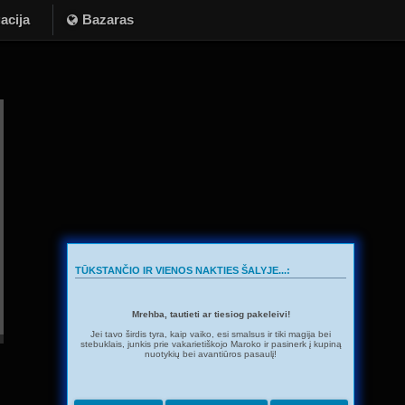
acija
Bazaras
TŪKSTANČIO IR VIENOS NAKTIES ŠALYJE...:
Mrehba, tautieti ar tiesiog pakeleivi!
Jei tavo širdis tyra, kaip vaiko, esi smalsus ir tiki magija bei
stebuklais, junkis prie vakarietiškojo Maroko ir pasinerk į kupiną
nuotykių bei avantiūros pasaulį!