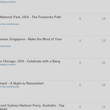
eklamų mainai
National Park, USA - The Fireworks Path
0
14
ai kas svarbiausia
useum Singapore - Make the Most of Your
0
13
ersonažai
r Chicago, USA - Celebrate with a Bang
0
10
eklamų mainai
razil - A Night to Remember!
0
18
ai kas svarbiausia
and Sydney Harbour Ferry, Australia - Top
0
13
Night