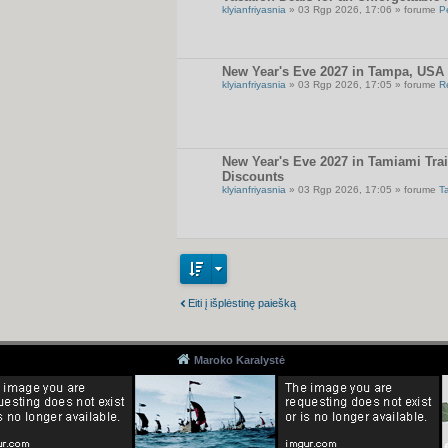
klyianfriyasnia
» 03 Rgp 2026, 17:06 » forume
P
New Year's Eve 2027 in Tampa, USA 
klyianfriyasnia
» 03 Rgp 2026, 17:05 » forume
R
New Year's Eve 2027 in Tamiami Trai
Discounts
klyianfriyasnia
» 03 Rgp 2026, 17:05 » forume
T
Eiti į išplėstinę paiešką
Maroko Karalystė