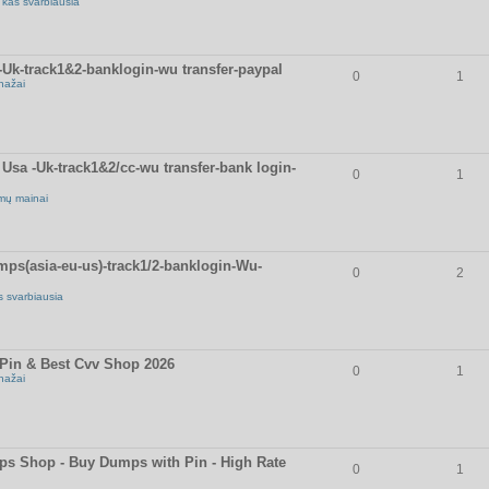
 kas svarbiausia
k-track1&2-banklogin-wu transfer-paypal
0
1
nažai
sa -Uk-track1&2/cc-wu transfer-bank login-
0
1
mų mainai
ps(asia-eu-us)-track1/2-banklogin-Wu-
0
2
s svarbiausia
in & Best Cvv Shop 2026
0
1
nažai
 Shop - Buy Dumps with Pin - High Rate
0
1