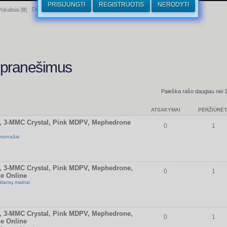
PRISIJUNGTI
REGISTRUOTIS
NERODYTI
Dirhamai
okalbiai [
0
]
s pranešimus
Paieška rašo daugiau nei 
ATSAKYMAI
PERŽIŪRĖT
1, 3-MMC Crystal, Pink MDPV, Mephedrone
0
1
rsonažai
1, 3-MMC Crystal, Pink MDPV, Mephedrone,
0
1
e Online
klamų mainai
1, 3-MMC Crystal, Pink MDPV, Mephedrone,
0
1
e Online