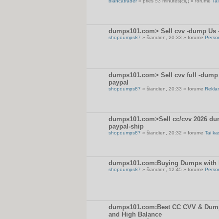
blancatrader
» prieš 53 minutes(čių) » forume
Tai
dumps101.com> Sell cvv -dump Us -U
shopdumps87
» šiandien, 20:33 » forume
Perso
dumps101.com> Sell cvv full -dump U
paypal
shopdumps87
» šiandien, 20:33 » forume
Rekla
dumps101.com>Sell cc/cvv 2026 dum
paypal-ship
shopdumps87
» šiandien, 20:32 » forume
Tai ka
dumps101.com:Buying Dumps with P
shopdumps87
» šiandien, 12:45 » forume
Perso
dumps101.com:Best CC CVV & Dumps
and High Balance