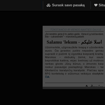
Surask savo pasaką
Situ
TŪKSTANČIO IR VIENOS NAKTIES ŠALYJE...
„Dvi nendrės geria iš to paties upelio. Viena iš jų tuščiavidurė,
kita – cukranendrė“ – marokiečių patarlė.
Salamu 'lekum - اسلا عليكم
Užsimerkite, užgniaužkite kvapą ir užsidenkite
ausis. Čia įprastos juslės nepadės geriau
suprasti ir pažinti šį egzotika kvepiantį kraštą.
Marokas – stebuklų žemė, kur saulė
beprotiškai kaitina, vėjas švelniau už motinos
rankas glosto Jūsų kūnus, o žmonės kaip
niekur pasaulyje paslaptingi. Marokas – tai
tūkstančio karalysčių karalystė. Plačiau apie
RPG kontekstą ir siūlomus veikėjus skaitykite
ČIA
.
Admin