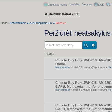
Medaliai
Bazaras
Greitasis meniu
DUK
P
MAROKO KARALYSTĖ
Dabar:
Ketvirtadienis
●
2026
rugpjūčio 6 d.
●
20:24:37
Peržiūrėti neatsakytu
TEMOS
Click to Buy Pure JWH-018, AM-220
Online
blancatrader
» prieš 51 minutes(čių) » forume
Pe
Click to Buy Pure JWH-018, AM-220
6-APB, Methoxetamine, Amphetamin
blancatrader
» prieš 52 minutes(čių) » forume
Re
Click to Buy Pure JWH-018, AM-220
6-APB, Methoxetamine, Amphetamin