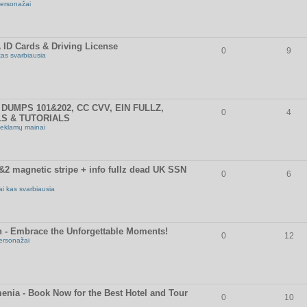
ersonažai
 ID Cards & Driving License
0
9
kas svarbiausia
DUMPS 101&202, CC CVV, EIN FULLZ,
0
4
LS & TUTORIALS
eklamų mainai
 magnetic stripe + info fullz dead UK SSN
0
6
ai kas svarbiausia
n - Embrace the Unforgettable Moments!
0
12
ersonažai
enia - Book Now for the Best Hotel and Tour
0
10