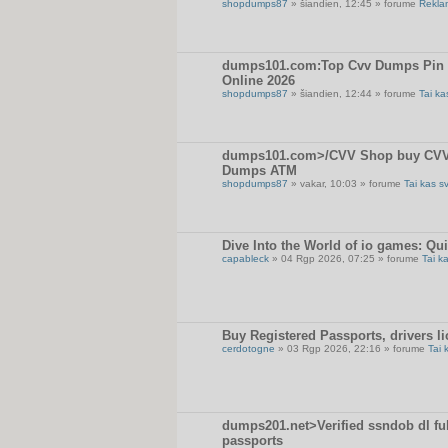
shopdumps87
» šiandien, 12:45 » forume
Rekla
dumps101.com:Top Cvv Dumps Pin Sh
Online 2026
shopdumps87
» šiandien, 12:44 » forume
Tai ka
dumps101.com>/CVV Shop buy CVV D
Dumps ATM
shopdumps87
» vakar, 10:03 » forume
Tai kas s
Dive Into the World of io games: Qu
capableck
» 04 Rgp 2026, 07:25 » forume
Tai k
Buy Registered Passports, drivers li
cerdotogne
» 03 Rgp 2026, 22:16 » forume
Tai 
dumps201.net>Verified ssndob dl full
passports