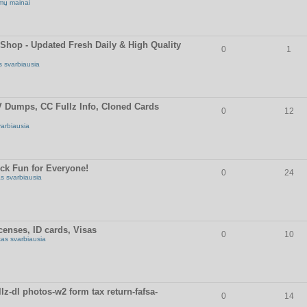
mų mainai
op - Updated Fresh Daily & High Quality
0
1
s svarbiausia
umps, CC Fullz Info, Cloned Cards
0
12
varbiausia
ick Fun for Everyone!
0
24
as svarbiausia
censes, ID cards, Visas
0
10
kas svarbiausia
z-dl photos-w2 form tax return-fafsa-
0
14