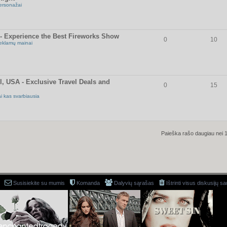
ersonažai
- Experience the Best Fireworks Show
0
10
eklamų mainai
l, USA - Exclusive Travel Deals and
0
15
ai kas svarbiausia
Paieška rašo daugiau nei 
Susisiekite su mumis
Komanda
Dalyvių sąrašas
Ištrinti visus diskusijų s