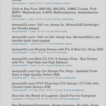
Online
blancatrader
» vakar, 22:30 » forume
Reklamų mainai
Click to Buy Pure JWH-018, AM-2201, 3-MMC Crystal, Pink
MDPV, Mephedrone, 6-APB, Methoxetamine, Amphetamine
Online
blancatrader
» vakar, 22:30 » forume
Tai kas svarbiausia
dumps101.com> Sell cvv -dump Us -Uk-track1&2-banklogin-
wu transfer-paypal
shopdumps87
» vakar, 20:33 » forume
Personažai
dumps101.com> Sell cvv full -dump Usa -Uk-track1&2/cc-wu
transfer-bank login-paypal
shopdumps87
» vakar, 20:33 » forume
Reklamų mainai
dumps101.com:Buying Dumps with Pin & Best Cvv Shop 2026
shopdumps87
» vakar, 12:45 » forume
Personažai
dumps101.com:Best CC CVV & Dumps Shop - Buy Dumps
with Pin - High Rate and High Balance
shopdumps87
» vakar, 12:45 » forume
Reklamų mainai
dumps101.com:Top Cvv Dumps Pin Shop - Updated Fresh
Daily & High Quality Online 2026
shopdumps87
» vakar, 12:44 » forume
Tai kas svarbiausia
dumps101.com>/CVV Shop buy CVV Dumps, CC Fullz Info,
Cloned Cards Dumps ATM
shopdumps87
» 05 Rgp 2026, 10:03 » forume
Tai kas svarbiausia
Dive Into the World of io games: Quick Fun for Everyone!
capableck
» 04 Rgp 2026, 07:25 » forume
Tai kas svarbiausia
Buy Registered Passports, drivers licenses, ID cards, Visas