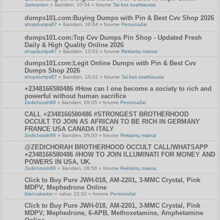
Jadearson
» šiandien, 10:54 » forume
Tai kas svarbiausia
dumps101.com:Buying Dumps with Pin & Best Cvv Shop 2026
shopdumps87
» šiandien, 10:04 » forume
Personažai
dumps101.com:Top Cvv Dumps Pin Shop - Updated Fresh
Daily & High Quality Online 2026
shopdumps87
» šiandien, 10:03 » forume
Reklamų mainai
dumps101.com:Legit Online Dumps with Pin & Best Cvv
Dumps Shop 2026
shopdumps87
» šiandien, 10:02 » forume
Tai kas svarbiausia
+2348166580486 #How can I one become a society to rich and
powerful without human sacrifice
Zedichorah86
» šiandien, 09:05 » forume
Personažai
CALL +2348166580486 #STRONGEST BROTHERHOOD
OCCULT TO JOIN AS AFRICAN TO BE RICH IN GERMANY
FRANCE USA CANADA ITALY
Zedichorah86
» šiandien, 09:00 » forume
Reklamų mainai
@ZEDICHORAH BROTHERHOOD OCCULT CALL/WHATSAPP
+2348166580486 #HOW TO JOIN ILLUMINATI FOR MONEY AND
POWERS IN USA, UK.
Zedichorah86
» šiandien, 08:56 » forume
Reklamų mainai
Click to Buy Pure JWH-018, AM-2201, 3-MMC Crystal, Pink
MDPV, Mephedrone Online
blancatrader
» vakar, 22:32 » forume
Personažai
Click to Buy Pure JWH-018, AM-2201, 3-MMC Crystal, Pink
MDPV, Mephedrone, 6-APB, Methoxetamine, Amphetamine