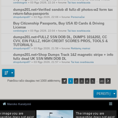
cerdotogne
» 03 Rgp 2026, 22:16 » forume
Tai kas svarbiausia
dumps201.net>Verified ssndob dl fullz-dl photos-w2 form tax
return-fafsa-passports
shopdumps87
» 03 Rgp 2026, 22:06 » forume
Personažai
Buy Citizenship Passports, Buy USA ID Cards & Driving
License
cerdotogne
» 03 Rgp 2026, 22:04 » forume
Tai kas svarbiausia
dumps201.net>FULLZ SSN DOB DL, DUMPS 101&202, CC
CVV, EIN FULLZ, HIGH CREDIT SCORES PROS, TOOLS &
TUTORIALS
shopdumps87
» 03 Rgp 2026, 21:58 » forume
Reklamų mainai
dumps201.net>Shop Dumps Track 1&2 magnetic stripe + info
fullz dead UK SSN MMN DOB DL
shopdumps87
» 03 Rgp 2026, 21:57 » forume
Tai kas svarbiausia
Paieška rašo daugiau nei 1000 atitikmenų
1
2
3
4
5
…
40
PEREITI Į
Maroko Karalystė