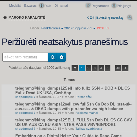
Medaliai
Bazaras
Dirhamai
Greitasis meniu
DUK
Registruotis
Prisijungti
MAROKO KARALYSTĖ
Eiti į išplėstinę paiešką
Dabar:
Penktadienis
●
2026
rugpjūčio 7 d.
●
19:31:52
Peržiūrėti neatsakytus pranešimus
Paieška rašo daugiau nei 1000 atitikmenų
1
2
3
4
5
…
40
Temos
telegram:@king_dumps12Sell info fullz SSN + DOB + DL,CS
Fullz Dead UK USA, CashApp
shopdumps87
» šiandien, 19:37 » forume
Personažai
telegram:@king_dumps12sell cvv fullSsn Cs Dob DL :usa-uk-
aus-ca.. & DEAD dumps with pin-tranfer wu high balance
shopdumps87
» šiandien, 19:36 » forume
Reklamų mainai
telegram:@king_dumps12SELL FULLSsn Dob DL CS CC CVV
US UK AUS CA EU ASIA INTER,PASS VBV/BIN/DOB1
shopdumps87
» šiandien, 19:35 » forume
Tai kas svarbiausia
Embarking on a Digital Heist: Your Guide to Repo Game