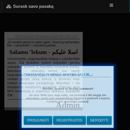
Surask savo pasaką
TŪKSTANČIO IR VIENOS NAKTIES ŠALYJE...
„Dvi nendrės geria iš to paties upelio. Viena iš jų tuščiavidurė,
kita – cukranendrė“ – marokiečių patarlė.
Salamu 'lekum - اسلا عليكم
Užsimerkite, užgniaužkite kvapą ir užsidenkite
ausis. Čia įprastos juslės nepadės geriau
suprasti ir pažinti šį egzotika kvepiantį kraštą.
Marokas – stebuklų žemė, kur saulė
TŪKSTANČIO IR VIENOS NAKTIES ŠALYJE...:
beprotiškai kaitina, vėjas švelniau už motinos
rankas glosto Jūsų kūnus, o žmonės kaip
niekur pasaulyje paslaptingi. Marokas – tai
tūkstančio karalysčių karalystė. Plačiau apie
Mrehba, tautieti ar tiesiog pakeleivi!
RPG kontekstą ir siūlomus veikėjus skaitykite
Jei tavo širdis tyra, kaip vaiko, esi smalsus ir tiki magija bei
ČIA
.
stebuklais, junkis prie vakarietiškojo Maroko ir pasinerk į kupiną
nuotykių bei avantiūros pasaulį!
Admin
PRISIJUNGTI
REGISTRUOTIS
NERODYTI