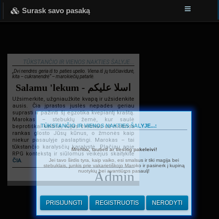
Surask savo pasaką
TŪKSTANČIO IR VIENOS NAKTIES ŠALYJE...
„Dvi nendrės geria iš to paties upelio. Viena iš jų tuščiavidurė,
kita – cukranendrė“ – marokiečių patarlė.
Salamu 'lekum - اسلا عليكم
Užsimerkite, užgniaužkite kvapą ir užsidenkite
ausis. Čia įprastos juslės nepadės geriau
suprasti ir pažinti šį egzotika kvepiantį kraštą.
Marokas – stebuklų žemė, kur saulė
TŪKSTANČIO IR VIENOS NAKTIES ŠALYJE...:
beprotiškai kaitina, vėjas švelniau už motinos
rankas glosto Jūsų kūnus, o žmonės kaip
niekur pasaulyje paslaptingi. Marokas – tai
tūkstančio karalysčių karalystė. Plačiau apie
Mrehba, tautieti ar tiesiog pakeleivi!
RPG kontekstą ir siūlomus veikėjus skaitykite
Jei tavo širdis tyra, kaip vaiko, esi smalsus ir tiki magija bei
ČIA
.
stebuklais, junkis prie vakarietiškojo Maroko ir pasinerk į kupiną
nuotykių bei avantiūros pasaulį!
Admin
PRISIJUNGTI
REGISTRUOTIS
NERODYTI