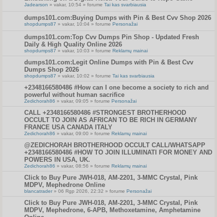
Jadearson
» vakar, 10:54 » forume
Tai kas svarbiausia
dumps101.com:Buying Dumps with Pin & Best Cvv Shop 2026
shopdumps87
» vakar, 10:04 » forume
Personažai
dumps101.com:Top Cvv Dumps Pin Shop - Updated Fresh
Daily & High Quality Online 2026
shopdumps87
» vakar, 10:03 » forume
Reklamų mainai
dumps101.com:Legit Online Dumps with Pin & Best Cvv
Dumps Shop 2026
shopdumps87
» vakar, 10:02 » forume
Tai kas svarbiausia
+2348166580486 #How can I one become a society to rich and
powerful without human sacrifice
Zedichorah86
» vakar, 09:05 » forume
Personažai
CALL +2348166580486 #STRONGEST BROTHERHOOD
OCCULT TO JOIN AS AFRICAN TO BE RICH IN GERMANY
FRANCE USA CANADA ITALY
Zedichorah86
» vakar, 09:00 » forume
Reklamų mainai
@ZEDICHORAH BROTHERHOOD OCCULT CALL/WHATSAPP
+2348166580486 #HOW TO JOIN ILLUMINATI FOR MONEY AND
POWERS IN USA, UK.
Zedichorah86
» vakar, 08:56 » forume
Reklamų mainai
Click to Buy Pure JWH-018, AM-2201, 3-MMC Crystal, Pink
MDPV, Mephedrone Online
blancatrader
» 06 Rgp 2026, 22:32 » forume
Personažai
Click to Buy Pure JWH-018, AM-2201, 3-MMC Crystal, Pink
MDPV, Mephedrone, 6-APB, Methoxetamine, Amphetamine