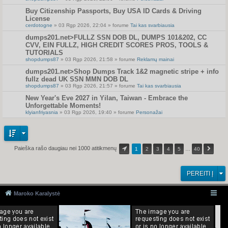
Buy Citizenship Passports, Buy USA ID Cards & Driving
License
cerdotogne
» 03 Rgp 2026, 22:04 » forume
Tai kas svarbiausia
dumps201.net>FULLZ SSN DOB DL, DUMPS 101&202, CC
CVV, EIN FULLZ, HIGH CREDIT SCORES PROS, TOOLS &
TUTORIALS
shopdumps87
» 03 Rgp 2026, 21:58 » forume
Reklamų mainai
dumps201.net>Shop Dumps Track 1&2 magnetic stripe + info
fullz dead UK SSN MMN DOB DL
shopdumps87
» 03 Rgp 2026, 21:57 » forume
Tai kas svarbiausia
New Year's Eve 2027 in Yilan, Taiwan - Embrace the
Unforgettable Moments!
klyianfriyasnia
» 03 Rgp 2026, 19:40 » forume
Personažai
Paieška rašo daugiau nei 1000 atitikmenų
1
2
3
4
5
…
40
PEREITI Į
Maroko Karalystė