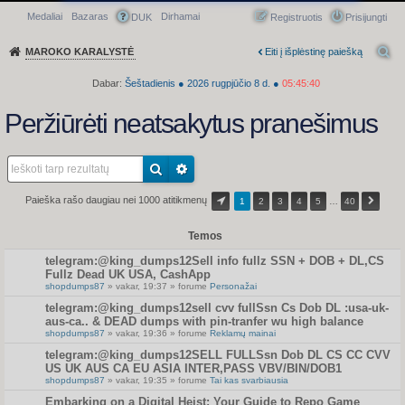
Medaliai
Bazaras
Dirhamai
Greitasis meniu
DUK
Registruotis
Prisijungti
MAROKO KARALYSTĖ
Eiti į išplėstinę paiešką
Dabar:
Šeštadienis
●
2026
rugpjūčio 8 d.
●
05:45:40
Peržiūrėti neatsakytus pranešimus
Paieška rašo daugiau nei 1000 atitikmenų
1
2
3
4
5
…
40
Temos
telegram:@king_dumps12Sell info fullz SSN + DOB + DL,CS
Fullz Dead UK USA, CashApp
shopdumps87
» vakar, 19:37 » forume
Personažai
telegram:@king_dumps12sell cvv fullSsn Cs Dob DL :usa-uk-
aus-ca.. & DEAD dumps with pin-tranfer wu high balance
shopdumps87
» vakar, 19:36 » forume
Reklamų mainai
telegram:@king_dumps12SELL FULLSsn Dob DL CS CC CVV
US UK AUS CA EU ASIA INTER,PASS VBV/BIN/DOB1
shopdumps87
» vakar, 19:35 » forume
Tai kas svarbiausia
Embarking on a Digital Heist: Your Guide to Repo Game