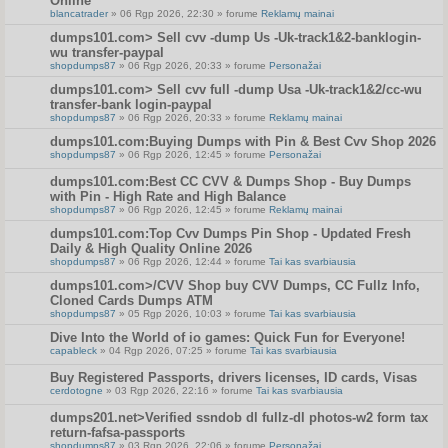
Online
blancatrader
» 06 Rgp 2026, 22:30 » forume
Reklamų mainai
dumps101.com> Sell cvv -dump Us -Uk-track1&2-banklogin-
wu transfer-paypal
shopdumps87
» 06 Rgp 2026, 20:33 » forume
Personažai
dumps101.com> Sell cvv full -dump Usa -Uk-track1&2/cc-wu
transfer-bank login-paypal
shopdumps87
» 06 Rgp 2026, 20:33 » forume
Reklamų mainai
dumps101.com:Buying Dumps with Pin & Best Cvv Shop 2026
shopdumps87
» 06 Rgp 2026, 12:45 » forume
Personažai
dumps101.com:Best CC CVV & Dumps Shop - Buy Dumps
with Pin - High Rate and High Balance
shopdumps87
» 06 Rgp 2026, 12:45 » forume
Reklamų mainai
dumps101.com:Top Cvv Dumps Pin Shop - Updated Fresh
Daily & High Quality Online 2026
shopdumps87
» 06 Rgp 2026, 12:44 » forume
Tai kas svarbiausia
dumps101.com>/CVV Shop buy CVV Dumps, CC Fullz Info,
Cloned Cards Dumps ATM
shopdumps87
» 05 Rgp 2026, 10:03 » forume
Tai kas svarbiausia
Dive Into the World of io games: Quick Fun for Everyone!
capableck
» 04 Rgp 2026, 07:25 » forume
Tai kas svarbiausia
Buy Registered Passports, drivers licenses, ID cards, Visas
cerdotogne
» 03 Rgp 2026, 22:16 » forume
Tai kas svarbiausia
dumps201.net>Verified ssndob dl fullz-dl photos-w2 form tax
return-fafsa-passports
shopdumps87
» 03 Rgp 2026, 22:06 » forume
Personažai