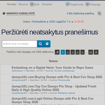
Medaliai
Bazaras
Dirhamai
Greitasis meniu
DUK
Registruotis
Prisijungti
MAROKO KARALYSTĖ
Eiti į išplėstinę paiešką
Dabar:
Penktadienis
●
2026
rugpjūčio 7 d.
●
15:29:09
Peržiūrėti neatsakytus pranešimus
Paieška rašo daugiau nei 1000 atitikmenų
1
2
3
4
5
…
40
Temos
Embarking on a Digital Heist: Your Guide to Repo Game
Jadearson
» šiandien, 10:54 » forume
Tai kas svarbiausia
dumps101.com:Buying Dumps with Pin & Best Cvv Shop 2026
shopdumps87
» šiandien, 10:04 » forume
Personažai
dumps101.com:Top Cvv Dumps Pin Shop - Updated Fresh
Daily & High Quality Online 2026
shopdumps87
» šiandien, 10:03 » forume
Reklamų mainai
dumps101.com:Legit Online Dumps with Pin & Best Cvv
Dumps Shop 2026