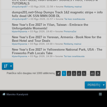
TUTORIALS
shopdumps87
» 03 Rgp 2026, 21:58 » forume
Reklamų mainai
dumps201.net>Shop Dumps Track 1&2 magnetic stripe + info
fullz dead UK SSN MMN DOB DL
shopdumps87
» 03 Rgp 2026, 21:57 » forume
Tai kas svarbiausia
New Year's Eve 2027 in Yilan, Taiwan - Embrace the
Unforgettable Moments!
klyianfriyasnia
» 03 Rgp 2026, 19:40 » forume
Personažai
New Year's Eve 2027 in Yerevan, Armenia - Book Now for the
Best Hotel and Tour Deals
klyianfriyasnia
» 03 Rgp 2026, 19:39 » forume
Reklamų mainai
New Year's Eve 2027 in Yellowstone National Park, USA - The
Fireworks Path Locals Take
klyianfriyasnia
» 03 Rgp 2026, 19:39 » forume
Tai kas svarbiausia
Paieška rašo daugiau nei 1000 atitikmenų
1
2
3
4
5
…
40
PEREITI Į
Maroko Karalystė