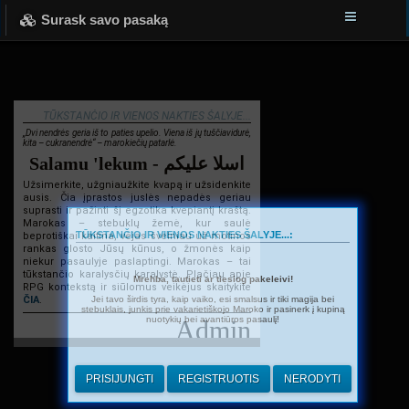
Surask savo pasaką
TŪKSTANČIO IR VIENOS NAKTIES ŠALYJE...
„Dvi nendrės geria iš to paties upelio. Viena iš jų tuščiavidurė,
kita – cukranendrė“ – marokiečių patarlė.
Salamu 'lekum - اسلا عليكم
Užsimerkite, užgniaužkite kvapą ir užsidenkite
ausis. Čia įprastos juslės nepadės geriau
suprasti ir pažinti šį egzotika kvepiantį kraštą.
Marokas – stebuklų žemė, kur saulė
TŪKSTANČIO IR VIENOS NAKTIES ŠALYJE...:
beprotiškai kaitina, vėjas švelniau už motinos
rankas glosto Jūsų kūnus, o žmonės kaip
niekur pasaulyje paslaptingi. Marokas – tai
tūkstančio karalysčių karalystė. Plačiau apie
Mrehba, tautieti ar tiesiog pakeleivi!
RPG kontekstą ir siūlomus veikėjus skaitykite
Jei tavo širdis tyra, kaip vaiko, esi smalsus ir tiki magija bei
ČIA
.
stebuklais, junkis prie vakarietiškojo Maroko ir pasinerk į kupiną
nuotykių bei avantiūros pasaulį!
Admin
PRISIJUNGTI
REGISTRUOTIS
NERODYTI