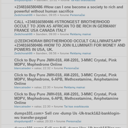
shopdumps87
» šiandien, 10:02 » forume
Tai kas svarbiausia
+2348166580486 #How can I one become a society to rich and
powerful without human sacrifice
Zedichorah86
» šiandien, 09:05 » forume
Personažai
CALL +2348166580486 #STRONGEST BROTHERHOOD
OCCULT TO JOIN AS AFRICAN TO BE RICH IN GERMANY
FRANCE USA CANADA ITALY
Zedichorah86
» šiandien, 09:00 » forume
Reklamų mainai
@ZEDICHORAH BROTHERHOOD OCCULT CALL/WHATSAPP
+2348166580486 #HOW TO JOIN ILLUMINATI FOR MONEY AND
POWERS IN USA, UK.
Zedichorah86
» šiandien, 08:56 » forume
Reklamų mainai
Click to Buy Pure JWH-018, AM-2201, 3-MMC Crystal, Pink
MDPV, Mephedrone Online
blancatrader
» vakar, 22:32 » forume
Personažai
Click to Buy Pure JWH-018, AM-2201, 3-MMC Crystal, Pink
MDPV, Mephedrone, 6-APB, Methoxetamine, Amphetamine
Online
blancatrader
» vakar, 22:30 » forume
Reklamų mainai
Click to Buy Pure JWH-018, AM-2201, 3-MMC Crystal, Pink
MDPV, Mephedrone, 6-APB, Methoxetamine, Amphetamine
Online
blancatrader
» vakar, 22:30 » forume
Tai kas svarbiausia
dumps101.com> Sell cvv -dump Us -Uk-track1&2-banklogin-
wu transfer-paypal
shopdumps87
» vakar, 20:33 » forume
Personažai