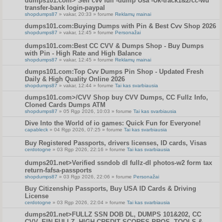
dumps101.com> Sell cvv full -dump Usa -Uk-track1&2/cc-wu
transfer-bank login-paypal
shopdumps87
» vakar, 20:33 » forume
Reklamų mainai
dumps101.com:Buying Dumps with Pin & Best Cvv Shop 2026
shopdumps87
» vakar, 12:45 » forume
Personažai
dumps101.com:Best CC CVV & Dumps Shop - Buy Dumps
with Pin - High Rate and High Balance
shopdumps87
» vakar, 12:45 » forume
Reklamų mainai
dumps101.com:Top Cvv Dumps Pin Shop - Updated Fresh
Daily & High Quality Online 2026
shopdumps87
» vakar, 12:44 » forume
Tai kas svarbiausia
dumps101.com>/CVV Shop buy CVV Dumps, CC Fullz Info,
Cloned Cards Dumps ATM
shopdumps87
» 05 Rgp 2026, 10:03 » forume
Tai kas svarbiausia
Dive Into the World of io games: Quick Fun for Everyone!
capableck
» 04 Rgp 2026, 07:25 » forume
Tai kas svarbiausia
Buy Registered Passports, drivers licenses, ID cards, Visas
cerdotogne
» 03 Rgp 2026, 22:16 » forume
Tai kas svarbiausia
dumps201.net>Verified ssndob dl fullz-dl photos-w2 form tax
return-fafsa-passports
shopdumps87
» 03 Rgp 2026, 22:06 » forume
Personažai
Buy Citizenship Passports, Buy USA ID Cards & Driving
License
cerdotogne
» 03 Rgp 2026, 22:04 » forume
Tai kas svarbiausia
dumps201.net>FULLZ SSN DOB DL, DUMPS 101&202, CC
CVV, EIN FULLZ, HIGH CREDIT SCORES PROS, TOOLS &