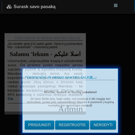
Surask savo pasaką
TŪKSTANČIO IR VIENOS NAKTIES ŠALYJE...
„Dvi nendrės geria iš to paties upelio. Viena iš jų tuščiavidurė,
kita – cukranendrė“ – marokiečių patarlė.
Salamu 'lekum - اسلا عليكم
Užsimerkite, užgniaužkite kvapą ir užsidenkite
ausis. Čia įprastos juslės nepadės geriau
suprasti ir pažinti šį egzotika kvepiantį kraštą.
Marokas – stebuklų žemė, kur saulė
TŪKSTANČIO IR VIENOS NAKTIES ŠALYJE...:
beprotiškai kaitina, vėjas švelniau už motinos
rankas glosto Jūsų kūnus, o žmonės kaip
niekur pasaulyje paslaptingi. Marokas – tai
tūkstančio karalysčių karalystė. Plačiau apie
Mrehba, tautieti ar tiesiog pakeleivi!
RPG kontekstą ir siūlomus veikėjus skaitykite
Jei tavo širdis tyra, kaip vaiko, esi smalsus ir tiki magija bei
ČIA
.
stebuklais, junkis prie vakarietiškojo Maroko ir pasinerk į kupiną
nuotykių bei avantiūros pasaulį!
Admin
PRISIJUNGTI
REGISTRUOTIS
NERODYTI