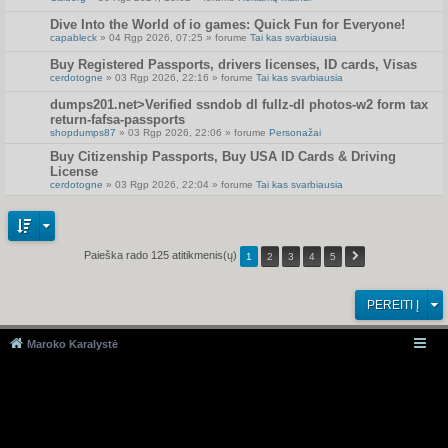
Dive Into the World of io games: Quick Fun for Everyone!
capableck
» 04 Rgp 2026, 07:25 » forume
Tai kas svarbiausia
Buy Registered Passports, drivers licenses, ID cards, Visas
cerdotogne
» 03 Rgp 2026, 22:16 » forume
Tai kas svarbiausia
dumps201.net>Verified ssndob dl fullz-dl photos-w2 form tax
return-fafsa-passports
shopdumps87
» 03 Rgp 2026, 22:06 » forume
Personažai
Buy Citizenship Passports, Buy USA ID Cards & Driving
License
cerdotogne
» 03 Rgp 2026, 22:04 » forume
Tai kas svarbiausia
Paieška rado 125 atitikmenis(ų)
1
2
3
4
5
PEREITI Į
Maroko Karalystė