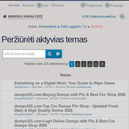
Medaliai
Bazaras
Dirhamai
Greitasis meniu
DUK
Registruotis
Prisijungti
MAROKO KARALYSTĖ
Eiti į išplėstinę paiešką
Dabar:
Penktadienis
●
2026
rugpjūčio 7 d.
●
15:54:12
Peržiūrėti aktyvias temas
Paieška rado 125 atitikmenis(ų)
1
2
3
4
5
Temos
Embarking on a Digital Heist: Your Guide to Repo Game
Jadearson
» šiandien, 10:54 » forume
Tai kas svarbiausia
dumps101.com:Buying Dumps with Pin & Best Cvv Shop 2026
shopdumps87
» šiandien, 10:04 » forume
Personažai
dumps101.com:Top Cvv Dumps Pin Shop - Updated Fresh
Daily & High Quality Online 2026
shopdumps87
» šiandien, 10:03 » forume
Reklamų mainai
dumps101.com:Legit Online Dumps with Pin & Best Cvv
Dumps Shop 2026