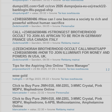
shopdumps87
» šiandien, 10:02 » forume
Tai kas svarbiausia
dumps101.com>Sell cc/cvv 2026 dumps(asia-eu-us)-track1/2-
banklogin-Wu-paypal-ship
shopdumps87
» vakar, 20:32 » forume
Tai kas svarbiausia
+2348166580486 #How can I one become a society to rich and
powerful without human sacrifice
Zedichorah86
» šiandien, 09:05 » forume
Personažai
CALL +2348166580486 #STRONGEST BROTHERHOOD
OCCULT TO JOIN AS AFRICAN TO BE RICH IN GERMANY
FRANCE USA CANADA ITALY
Zedichorah86
» šiandien, 09:00 » forume
Reklamų mainai
@ZEDICHORAH BROTHERHOOD OCCULT CALL/WHATSAPP
+2348166580486 #HOW TO JOIN ILLUMINATI FOR MONEY AND
POWERS IN USA, UK.
Zedichorah86
» šiandien, 08:56 » forume
Reklamų mainai
Tips for the Aspiring Uno Online "Store Manager"
proposedtan23
» 23 Bir 2026, 07:29 » forume
Tai kas svarbiausia
1
2
wow gold
huling01
» 18 Rgp 2023, 05:22 » forume
Tai kas svarbiausia
Click to Buy Pure JWH-018, AM-2201, 3-MMC Crystal, Pink
MDPV, Mephedrone Online
blancatrader
» vakar, 22:32 » forume
Personažai
Click to Buy Pure JWH-018, AM-2201, 3-MMC Crystal, Pink
MDPV, Mephedrone, 6-APB, Methoxetamine, Amphetamine
Online
blancatrader
» vakar, 22:30 » forume
Reklamų mainai