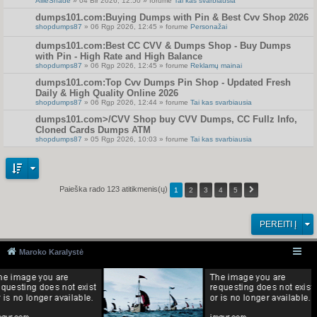
AllieShade
» 04 Bir 2026, 12:50 » forume
Tai kas svarbiausia
dumps101.com:Buying Dumps with Pin & Best Cvv Shop 2026
shopdumps87
» 06 Rgp 2026, 12:45 » forume
Personažai
dumps101.com:Best CC CVV & Dumps Shop - Buy Dumps
with Pin - High Rate and High Balance
shopdumps87
» 06 Rgp 2026, 12:45 » forume
Reklamų mainai
dumps101.com:Top Cvv Dumps Pin Shop - Updated Fresh
Daily & High Quality Online 2026
shopdumps87
» 06 Rgp 2026, 12:44 » forume
Tai kas svarbiausia
dumps101.com>/CVV Shop buy CVV Dumps, CC Fullz Info,
Cloned Cards Dumps ATM
shopdumps87
» 05 Rgp 2026, 10:03 » forume
Tai kas svarbiausia
Paieška rado 123 atitikmenis(ų)
1
2
3
4
5
PEREITI Į
Maroko Karalystė