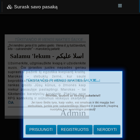
Surask savo pasaką
TŪKSTANČIO IR VIENOS NAKTIES ŠALYJE...
„Dvi nendrės geria iš to paties upelio. Viena iš jų tuščiavidurė,
kita – cukranendrė“ – marokiečių patarlė.
Salamu 'lekum - اسلا عليكم
Užsimerkite, užgniaužkite kvapą ir užsidenkite
ausis. Čia įprastos juslės nepadės geriau
suprasti ir pažinti šį egzotika kvepiantį kraštą.
Marokas – stebuklų žemė, kur saulė
TŪKSTANČIO IR VIENOS NAKTIES ŠALYJE...:
beprotiškai kaitina, vėjas švelniau už motinos
rankas glosto Jūsų kūnus, o žmonės kaip
niekur pasaulyje paslaptingi. Marokas – tai
tūkstančio karalysčių karalystė. Plačiau apie
Mrehba, tautieti ar tiesiog pakeleivi!
RPG kontekstą ir siūlomus veikėjus skaitykite
Jei tavo širdis tyra, kaip vaiko, esi smalsus ir tiki magija bei
ČIA
.
stebuklais, junkis prie vakarietiškojo Maroko ir pasinerk į kupiną
nuotykių bei avantiūros pasaulį!
Admin
PRISIJUNGTI
REGISTRUOTIS
NERODYTI