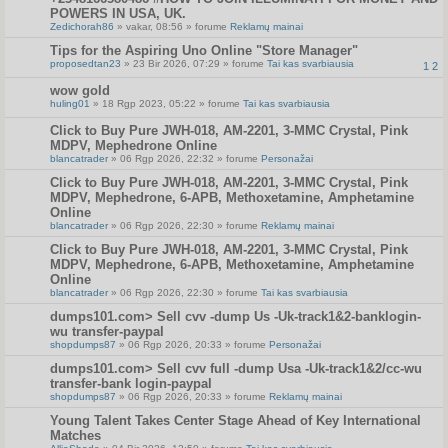
POWERS IN USA, UK.
Zedichorah86
» vakar, 08:56 » forume
Reklamų mainai
Tips for the Aspiring Uno Online "Store Manager"
proposedtan23
» 23 Bir 2026, 07:29 » forume
Tai kas svarbiausia
1
2
wow gold
huling01
» 18 Rgp 2023, 05:22 » forume
Tai kas svarbiausia
Click to Buy Pure JWH-018, AM-2201, 3-MMC Crystal, Pink
MDPV, Mephedrone Online
blancatrader
» 06 Rgp 2026, 22:32 » forume
Personažai
Click to Buy Pure JWH-018, AM-2201, 3-MMC Crystal, Pink
MDPV, Mephedrone, 6-APB, Methoxetamine, Amphetamine
Online
blancatrader
» 06 Rgp 2026, 22:30 » forume
Reklamų mainai
Click to Buy Pure JWH-018, AM-2201, 3-MMC Crystal, Pink
MDPV, Mephedrone, 6-APB, Methoxetamine, Amphetamine
Online
blancatrader
» 06 Rgp 2026, 22:30 » forume
Tai kas svarbiausia
dumps101.com> Sell cvv -dump Us -Uk-track1&2-banklogin-
wu transfer-paypal
shopdumps87
» 06 Rgp 2026, 20:33 » forume
Personažai
dumps101.com> Sell cvv full -dump Usa -Uk-track1&2/cc-wu
transfer-bank login-paypal
shopdumps87
» 06 Rgp 2026, 20:33 » forume
Reklamų mainai
Young Talent Takes Center Stage Ahead of Key International
Matches