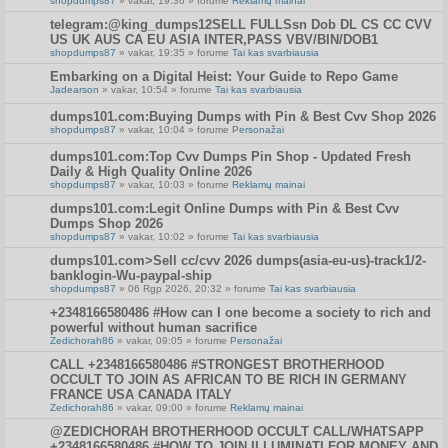
shopdumps87
» vakar, 19:36 » forume
Reklamų mainai
telegram:@king_dumps12SELL FULLSsn Dob DL CS CC CVV
US UK AUS CA EU ASIA INTER,PASS VBV/BIN/DOB1
shopdumps87
» vakar, 19:35 » forume
Tai kas svarbiausia
Embarking on a Digital Heist: Your Guide to Repo Game
Jadearson
» vakar, 10:54 » forume
Tai kas svarbiausia
dumps101.com:Buying Dumps with Pin & Best Cvv Shop 2026
shopdumps87
» vakar, 10:04 » forume
Personažai
dumps101.com:Top Cvv Dumps Pin Shop - Updated Fresh
Daily & High Quality Online 2026
shopdumps87
» vakar, 10:03 » forume
Reklamų mainai
dumps101.com:Legit Online Dumps with Pin & Best Cvv
Dumps Shop 2026
shopdumps87
» vakar, 10:02 » forume
Tai kas svarbiausia
dumps101.com>Sell cc/cvv 2026 dumps(asia-eu-us)-track1/2-
banklogin-Wu-paypal-ship
shopdumps87
» 06 Rgp 2026, 20:32 » forume
Tai kas svarbiausia
+2348166580486 #How can I one become a society to rich and
powerful without human sacrifice
Zedichorah86
» vakar, 09:05 » forume
Personažai
CALL +2348166580486 #STRONGEST BROTHERHOOD
OCCULT TO JOIN AS AFRICAN TO BE RICH IN GERMANY
FRANCE USA CANADA ITALY
Zedichorah86
» vakar, 09:00 » forume
Reklamų mainai
@ZEDICHORAH BROTHERHOOD OCCULT CALL/WHATSAPP
+2348166580486 #HOW TO JOIN ILLUMINATI FOR MONEY AND