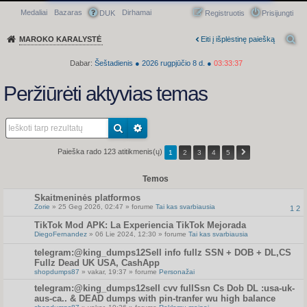
Medaliai
Bazaras
Dirhamai
Greitasis meniu
DUK
Registruotis
Prisijungti
MAROKO KARALYSTĖ
Eiti į išplėstinę paiešką
Dabar:
Šeštadienis
●
2026
rugpjūčio 8 d.
●
03:33:38
Peržiūrėti aktyvias temas
Paieška rado 123 atitikmenis(ų)
1
2
3
4
5
Temos
Skaitmeninės platformos
Zorie
» 25 Geg 2026, 02:47 » forume
Tai kas svarbiausia
1
2
TikTok Mod APK: La Experiencia TikTok Mejorada
DiegoFernandez
» 06 Lie 2024, 12:30 » forume
Tai kas svarbiausia
telegram:@king_dumps12Sell info fullz SSN + DOB + DL,CS
Fullz Dead UK USA, CashApp
shopdumps87
» vakar, 19:37 » forume
Personažai
telegram:@king_dumps12sell cvv fullSsn Cs Dob DL :usa-uk-
aus-ca.. & DEAD dumps with pin-tranfer wu high balance