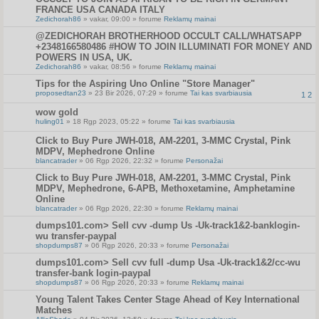
FRANCE USA CANADA ITALY
Zedichorah86
» vakar, 09:00 » forume
Reklamų mainai
@ZEDICHORAH BROTHERHOOD OCCULT CALL/WHATSAPP
+2348166580486 #HOW TO JOIN ILLUMINATI FOR MONEY AND
POWERS IN USA, UK.
Zedichorah86
» vakar, 08:56 » forume
Reklamų mainai
Tips for the Aspiring Uno Online "Store Manager"
proposedtan23
» 23 Bir 2026, 07:29 » forume
Tai kas svarbiausia
1
2
wow gold
huling01
» 18 Rgp 2023, 05:22 » forume
Tai kas svarbiausia
Click to Buy Pure JWH-018, AM-2201, 3-MMC Crystal, Pink
MDPV, Mephedrone Online
blancatrader
» 06 Rgp 2026, 22:32 » forume
Personažai
Click to Buy Pure JWH-018, AM-2201, 3-MMC Crystal, Pink
MDPV, Mephedrone, 6-APB, Methoxetamine, Amphetamine
Online
blancatrader
» 06 Rgp 2026, 22:30 » forume
Reklamų mainai
dumps101.com> Sell cvv -dump Us -Uk-track1&2-banklogin-
wu transfer-paypal
shopdumps87
» 06 Rgp 2026, 20:33 » forume
Personažai
dumps101.com> Sell cvv full -dump Usa -Uk-track1&2/cc-wu
transfer-bank login-paypal
shopdumps87
» 06 Rgp 2026, 20:33 » forume
Reklamų mainai
Young Talent Takes Center Stage Ahead of Key International
Matches