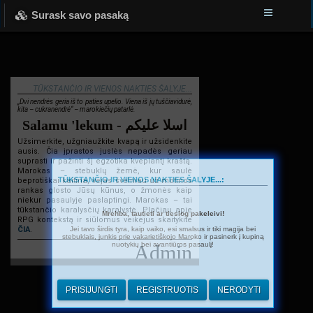
Surask savo pasaką
TŪKSTANČIO IR VIENOS NAKTIES ŠALYJE...
„Dvi nendrės geria iš to paties upelio. Viena iš jų tuščiavidurė,
kita – cukranendrė“ – marokiečių patarlė.
Salamu 'lekum - اسلا عليكم
Užsimerkite, užgniaužkite kvapą ir užsidenkite
ausis. Čia įprastos juslės nepadės geriau
suprasti ir pažinti šį egzotika kvepiantį kraštą.
Marokas – stebuklų žemė, kur saulė
TŪKSTANČIO IR VIENOS NAKTIES ŠALYJE...:
beprotiškai kaitina, vėjas švelniau už motinos
rankas glosto Jūsų kūnus, o žmonės kaip
niekur pasaulyje paslaptingi. Marokas – tai
tūkstančio karalysčių karalystė. Plačiau apie
Mrehba, tautieti ar tiesiog pakeleivi!
RPG kontekstą ir siūlomus veikėjus skaitykite
Jei tavo širdis tyra, kaip vaiko, esi smalsus ir tiki magija bei
ČIA
.
stebuklais, junkis prie vakarietiškojo Maroko ir pasinerk į kupiną
nuotykių bei avantiūros pasaulį!
Admin
PRISIJUNGTI
REGISTRUOTIS
NERODYTI