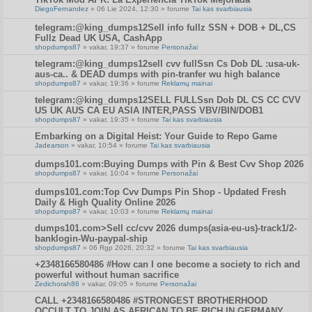
DiegoFernandez
» 06 Lie 2024, 12:30 » forume
Tai kas svarbiausia
telegram:@king_dumps12Sell info fullz SSN + DOB + DL,CS
Fullz Dead UK USA, CashApp
shopdumps87
» vakar, 19:37 » forume
Personažai
telegram:@king_dumps12sell cvv fullSsn Cs Dob DL :usa-uk-
aus-ca.. & DEAD dumps with pin-tranfer wu high balance
shopdumps87
» vakar, 19:36 » forume
Reklamų mainai
telegram:@king_dumps12SELL FULLSsn Dob DL CS CC CVV
US UK AUS CA EU ASIA INTER,PASS VBV/BIN/DOB1
shopdumps87
» vakar, 19:35 » forume
Tai kas svarbiausia
Embarking on a Digital Heist: Your Guide to Repo Game
Jadearson
» vakar, 10:54 » forume
Tai kas svarbiausia
dumps101.com:Buying Dumps with Pin & Best Cvv Shop 2026
shopdumps87
» vakar, 10:04 » forume
Personažai
dumps101.com:Top Cvv Dumps Pin Shop - Updated Fresh
Daily & High Quality Online 2026
shopdumps87
» vakar, 10:03 » forume
Reklamų mainai
dumps101.com>Sell cc/cvv 2026 dumps(asia-eu-us)-track1/2-
banklogin-Wu-paypal-ship
shopdumps87
» 06 Rgp 2026, 20:32 » forume
Tai kas svarbiausia
+2348166580486 #How can I one become a society to rich and
powerful without human sacrifice
Zedichorah86
» vakar, 09:05 » forume
Personažai
CALL +2348166580486 #STRONGEST BROTHERHOOD
OCCULT TO JOIN AS AFRICAN TO BE RICH IN GERMANY