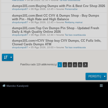
AllieShade
» 04 Bir 2026, 12:50 » forume
Tai kas svarbiausia
dumps101.com:Buying Dumps with Pin & Best Cvv Shop 2026
shopdumps87
» 06 Rgp 2026, 12:45 » forume
Personažai
dumps101.com:Best CC CVV & Dumps Shop - Buy Dumps
with Pin - High Rate and High Balance
shopdumps87
» 06 Rgp 2026, 12:45 » forume
Reklamų mainai
dumps101.com:Top Cvv Dumps Pin Shop - Updated Fresh
Daily & High Quality Online 2026
shopdumps87
» 06 Rgp 2026, 12:44 » forume
Tai kas svarbiausia
dumps101.com>/CVV Shop buy CVV Dumps, CC Fullz Info,
Cloned Cards Dumps ATM
shopdumps87
» 05 Rgp 2026, 10:03 » forume
Tai kas svarbiausia
Paieška rado 119 atitikmenis(ų)
1
2
3
4
5
PEREITI Į
Maroko Karalystė