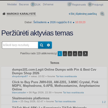
Medaliai
Bazaras
Dirhamai
Greitasis meniu
DUK
Registruotis
Prisijungti
MAROKO KARALYSTĖ
Eiti į išplėstinę paiešką
Dabar:
Šeštadienis
●
2026
rugpjūčio 8 d.
●
10:33:23
Peržiūrėti aktyvias temas
Paieška rado 119 atitikmenis(ų)
1
2
3
4
5
Temos
dumps101.com:Legit Online Dumps with Pin & Best Cvv
Dumps Shop 2026
shopdumps87
» vakar, 10:02 » forume
Tai kas svarbiausia
Click to Buy Pure JWH-018, AM-2201, 3-MMC Crystal, Pink
MDPV, Mephedrone, 6-APB, Methoxetamine, Amphetamine
Online
blancatrader
» 06 Rgp 2026, 22:30 » forume
Tai kas svarbiausia
Skaitmeninės platformos
Zorie
» 25 Geg 2026, 02:47 » forume
Tai kas svarbiausia
1
2
TikTok Mod APK: La Experiencia TikTok Mejorada